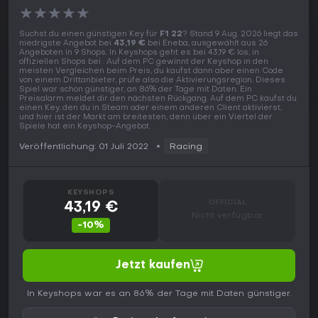
★
★
★
★
★
Suchst du einen günstigen Key für
F1 22
? Stand 9 Aug. 2026 liegt das
niedrigste Angebot bei
43,19 €
bei Eneba, ausgewählt aus 26
Angeboten in 9 Shops. In Keyshops geht es bei 43,19 € los, in
offiziellen Shops bei . Auf dem PC gewinnt der Keyshop in den
meisten Vergleichen beim Preis, du kaufst dann aber einen Code
von einem Drittanbieter, prüfe also die Aktivierungsregion. Dieses
Spiel war schon günstiger, an 86% der Tage mit Daten. Ein
Preisalarm meldet dir den nächsten Rückgang. Auf dem PC kaufst du
einen Key, den du in Steam oder einem anderen Client aktivierst,
und hier ist der Markt am breitesten, denn über ein Viertel der
Spiele hat ein Keyshop-Angebot.
Veröffentlichung: 01 Juli 2022
Racing
KEYSHOPS
OFFICIAL
43,19 €
Nicht verfügbar
-10%
Jetzt kaufen
In Keyshops war es an 86% der Tage mit Daten günstiger.