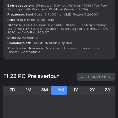
Realistische Sims mit Strategie und Multiplayer kommen hier
Betriebssystem:
Windows 10 64-bit (Version 1909) | For Ray
Tracing or VR: Windows 10 64-bit (Version 2004)
voll auf ihre Kosten - perfekt für Sport-Follower. Casual-
Racer könnten es fordernd finden, Hardcore-Spieler
Prozessor:
Intel Core i5 9600K or AMD Ryzen 5 2600X
schätzen hingegen Support und detaillierte Mechanics für
Arbeitsspeicher:
16 GB RAM
lange Sessions.
Grafik:
NVIDIA GTX 1660 Ti or AMD RX 590 | For Ray Tracing:
GeForce RTX 3070 or Radeon RX 6800 | For VR: NVIDIA RTX
2070 or AMD RX 6700 XT
DirectX:
Version 12
Speicherplatz:
80 GB available space
Zusätzliche Hinweise:
Broadband Internet connection;
DirectX Compatible
F1 22 PC Preisverlauf
ALLE ANZEIGEN
7D
1M
3M
6M
1Y
2Y
3Y