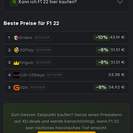
Q
Kann ich F1 22 hier kaufen?
Beste Preise für F1 22
43,19 €
1
Eneba
-10%
KEYSHOP
51,51 €
2
G2Play
-8%
KEYSHOP
51,51 €
3
Kinguin
-8%
KEYSHOP
53,38 €
4
CJS-CDKeys
KEYSHOP
54,92 €
5
G2A
-8%
KEYSHOP
Zum besten Zeitpunkt kaufen? Setze einen Preisalarm
auf XD.deals und werde benachrichtigt, wenn F1 22
sein nächstes historisches Tief erreicht.