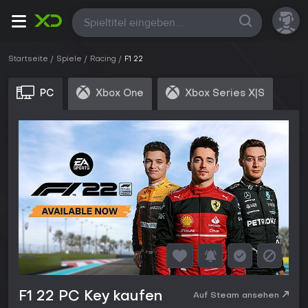
Alle
Startseite
Spiele
Racing
F1 22
PC
Xbox One
Xbox Series X|S
F1 22 PC Key kaufen
Auf Steam ansehen