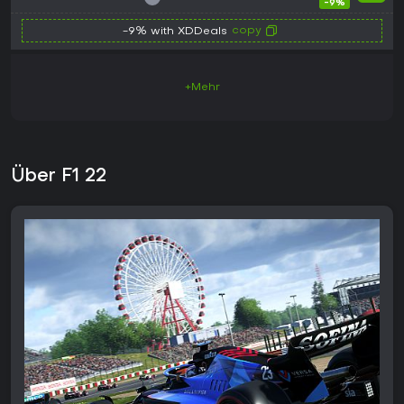
-9%
copy
-9% with XDDeals
+Mehr
Über F1 22