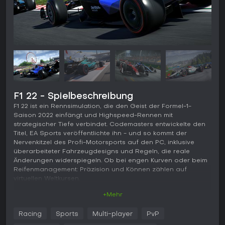
F1 22 - Spielbeschreibung
F1 22 ist ein Rennsimulation, die den Geist der Formel-1-
Saison 2022 einfängt und Highspeed-Rennen mit
strategischer Tiefe verbindet. Codemasters entwickelte den
Titel, EA Sports veröffentlichte ihn - und so kommt der
Nervenkitzel des Profi-Motorsports auf den PC, inklusive
überarbeiteter Fahrzeugdesigns und Regeln, die reale
Änderungen widerspiegeln. Ob bei engen Kurven oder beim
Reifenmanagement: Präzision und Können zählen auf
virtuellen Weltkursen.
+Mehr
Gameplay
Im Kern von F1 22 geht es darum, Formel-1-Boliden über
Racing
Sports
Multi-player
PvP
detailgetreue Strecken zu lenken, wobei Handling und