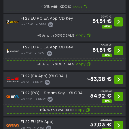
copy
-10% with XDD10
55,99 €
F1 22 EU PC EA App CD Key
51,51 €
vor 10W
DRM:
-8%
copy
-8% with XD8DEALS
55,99 €
F1 22 EU PC EA App CD Key
51,51 €
vor 11W
DRM:
-8%
copy
-8% with XD8DEALS
F1 22 (EA App) (GLOBAL)
~53,38 €
vor 1d
DRM:
59,70 €
F1 22 (PC) - Steam Key - GLOBAL
54,92 €
vor 22h
DRM:
-8%
copy
-8% with G2A8XDD
62,68 €
F1 22 EU (EA App)
57,03 €
vor 19h
DRM: