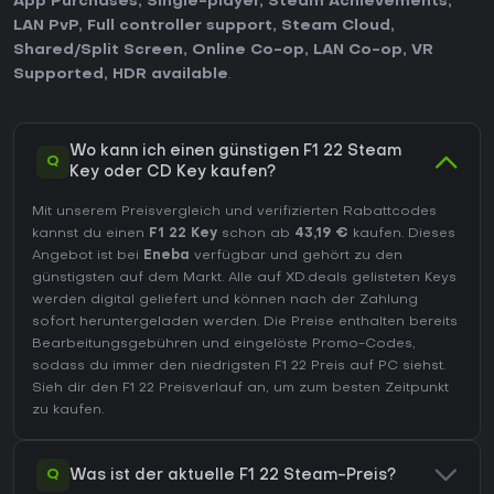
App Purchases
,
Single-player
,
Steam Achievements
,
LAN PvP
,
Full controller support
,
Steam Cloud
,
Shared/Split Screen
,
Online Co-op
,
LAN Co-op
,
VR
Supported
,
HDR available
.
Wo kann ich einen günstigen F1 22 Steam
Q
Key oder CD Key kaufen?
Mit unserem Preisvergleich und verifizierten Rabattcodes
kannst du einen
F1 22 Key
schon ab
43,19 €
kaufen. Dieses
Angebot ist bei
Eneba
verfügbar und gehört zu den
günstigsten auf dem Markt. Alle auf XD.deals gelisteten Keys
werden digital geliefert und können nach der Zahlung
sofort heruntergeladen werden. Die Preise enthalten bereits
Bearbeitungsgebühren und eingelöste Promo-Codes,
sodass du immer den niedrigsten F1 22 Preis auf
PC
siehst.
Sieh dir den
F1 22 Preisverlauf
an, um zum besten Zeitpunkt
zu kaufen.
Q
Was ist der aktuelle F1 22 Steam-Preis?