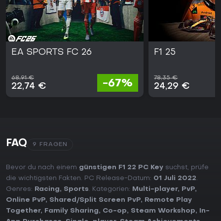
EA SPORTS FC 26
F1 25
68,91 €
78,35 €
-67%
22,74 €
24,29 €
FAQ
9 FRAGEN
Bevor du nach einem
günstigen F1 22 PC Key
suchst, prüfe
die wichtigsten Fakten. PC Release-Datum:
01 Juli 2022
.
Genres:
Racing
,
Sports
. Kategorien:
Multi-player
,
PvP
,
Online PvP
,
Shared/Split Screen PvP
,
Remote Play
Together
,
Family Sharing
,
Co-op
,
Steam Workshop
,
In-