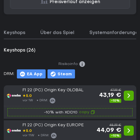
Preisverlauf anzeigen
Keyshops
Über das Spiel
Systemanforderunge
Keyshops (26)
Risikoinfo:
DRM:
EA App
Steam
F1 22 (PC) Origin Key GLOBAL
47,99 €
43,19 €
★
5.0
vor 1W
DRM:
-10%
copy
-10% with XDD10
F1 22 (PC) Origin Key EUROPE
48,99 €
44,09 €
★
5.0
vor 11W
DRM:
-10%