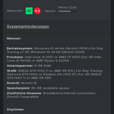
Features and Mechanics
Mixed
(26k)
Metacritic:
81
4.3
Steam:
Das Spiel repliziert die 2022er Fahrer-, Team- und
Lackierungsliste exakt, ergänzt um den neuen Miami
International Autodrome. Immersive Race Weekends mit
Systemanforderungen
Formation Laps und Safety-Car-Einsätzen ahmen TV-
Übertragungen nach. Wählt ihr immersive oder Broadcast-
Pit-Stops, ändert sich der Event-Flow.
Minimum:
Car Setups lassen Aerodynamik, Federung und
Betriebssystem:
Windows 10 64-bit (Version 1909) | For Ray
Übersetzungen an spezifische Tracks anpassen. Sprint
Tracing or VR: Windows 10 64-bit (Version 2004)
Races spiegeln Saisonformat-Änderungen wider und
Prozessor:
Intel Core i3-2130 or AMD FX 4300 |For VR: Intel
bringen kurze, intensive Sessions. So entsteht eine
Core i5-9600k or AMD Ryzen 5 2600X
umfassende Simulation, die dem sich wandelnden Sport treu
Arbeitsspeicher:
8 GB RAM
bleibt.
Grafik:
NVIDIA GTX 1050 Ti or AMD RX 470 | For Ray Tracing:
GeForce RTX 2060 or Radeon RX 6700 XT | For VR: NVIDIA
Lohnt es sich?
GTX 1660 Ti or AMD RX 590
F1-Fans bekommen mit F1 22 eine starke Umsetzung der
DirectX:
Version 12
2022er Saison plus verbesserte KI nach Patches. Feedback
Speicherplatz:
80 GB available space
lobt die spaßige Physik-Herausforderung und erweiterte
Zusätzliche Hinweise:
Broadband Internet connection;
Karriere-Optionen, kritisiert aber den Preis im Verhältnis zu
DirectX Compatible
Inhalten wie Supercars statt Klassikern. Updates haben
Launch-Probleme behoben, der Titel läuft jetzt stabiler und
Empfohlen:
ausgereifter.