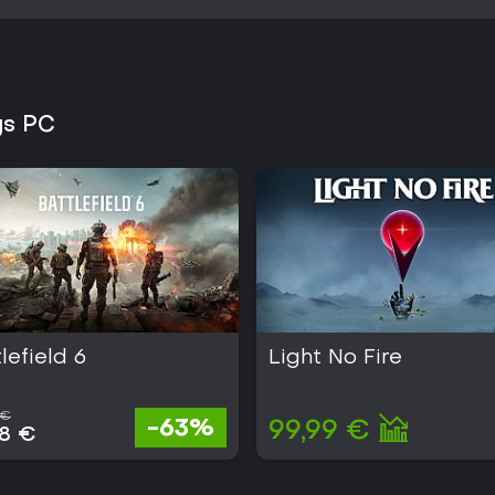
ags PC
lefield 6
Light No Fire
 €
-63%
99,99 €
38 €