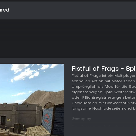
ured
Fistful of Frags - S
Fistful of Frags ist ein Multipla
schnellen Action mit historische
Ursprünglich als Mod für die Sou
eigenständigen Spiel weiterentwi
oder Pflichtregistrierungen beton
Schießereien mit Schwarzpulverw
langsame Nachladezeiten und b
Gameplay
Das Gameplay dreht sich um inte
Landschaften, wo jeder Schuss 