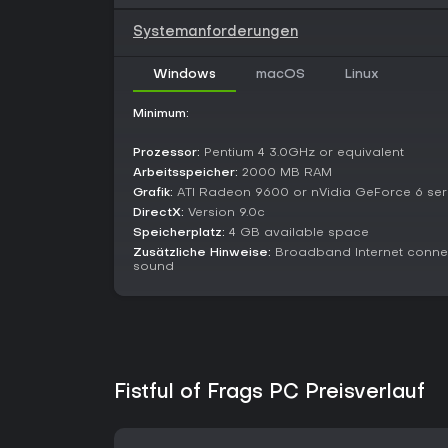
Systemanforderungen
Windows
macOS
Linux
Minimum:
Prozessor:
Pentium 4 3.0GHz or equivalent
Arbeitsspeicher:
2000 MB RAM
Grafik:
ATI Radeon 9600 or nVidia GeForce 6 ser
DirectX:
Version 9.0c
Speicherplatz:
4 GB available space
Zusätzliche Hinweise:
Broadband Internet connect
sound
Fistful of Frags PC Preisverlauf