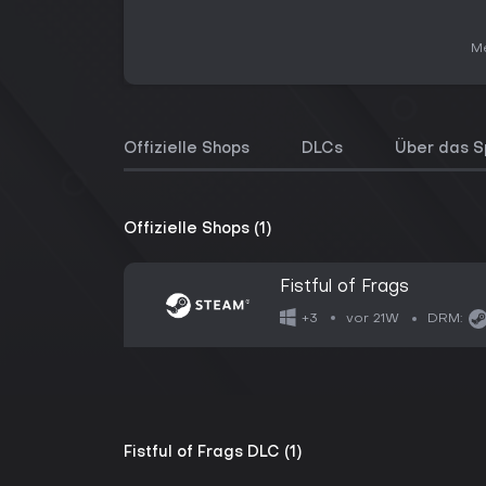
Me
Offizielle Shops
DLCs
Über das S
Offizielle Shops (1)
Fistful of Frags
vor 21W
+3
DRM:
Fistful of Frags DLC (1)