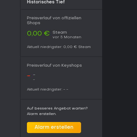
istorischem Twist ist Fistful of Frags eine starke
Historisches Tief
 und ohne Microtransactions. Spieler loben den
lt, Reviews heben die gelungene Mischung aus
r. Der 2026-Update zeigt aktive Entwicklung mit
Preisverlauf von offiziellen
 Wer skillintensive Schießereien im Western-
Shops
benen Content schätzt, sollte es herunterladen
Steam
0,00 €
-Missionen. Modern-Grafik-Jäger oder
vor 5 Monaten
men hier jedoch nicht auf ihre Kosten, da der
Aktuell niedrigster:
0,00 €
Steam
Preisverlauf von Keyshops
-
-
-
Aktuell niedrigster:
-
-
Auf besseres Angebot warten?
Alarm erstellen.
Alarm erstellen