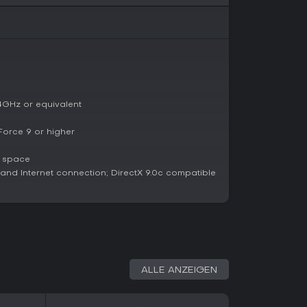
 Push-the-Cart-Szenarien, bei denen Teamwork
n sind Grand Elimination als Battle-Royale-Modus
Break Bad mit Custom-Regeln wie unbewaffneten
n in Team-Deathmatches; Team Elimination, bei
schen Teams die Runde sichert; sowie Versus
izierten Arenen.
en das Üben von Mechaniken und das Erledigen
 um Selbstvertrauen fürs Multiplayer
.4GHz or equivalent
Force 9 or higher
s, darunter ein Highlight-Patch im Februar 2026
e space
 Fässern, die Gaswolken freisetzen und nahe
nd Internet connection; DirectX 9.0c compatible
strategische Tiefe. Frühere Patches haben
klarer unterschieden und für kompetitives Play
 Pflege hält die Mechaniken frisch und reagiert
eibt Server mit Custom-Maps und Mods, die die
to-Play zieht es eine stabile Spielerschaft an,
kussierte Shooter schätzt.
ALLE ANZEIGEN