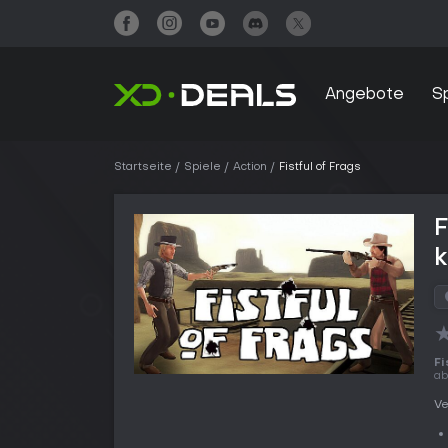
Angebote
S
Startseite
Spiele
Action
Fistful of Frags
F
Fi
a
Ve