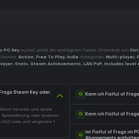
gs PC Key
suchst, prüfe die wichtigsten Fakten. Entwickelt von
Fis
. Genres:
Action
,
Free To Play
,
Indie
. Kategorien:
Multi-player
,
player
,
Stats
,
Steam Achievements
,
LAN PvP
,
Includes level 
f Frags Steam Key oder
Q
Kann ich Fistful of Fra
Steam herunter und spiele
Q
Kann ich Fistful of Fr
, Spielwährung oder anderen
s DLC-Liste
und vergleiche 1
Ist Fistful of Frags i
Q
Abonnements enthalten