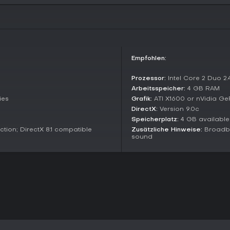
Teamplay mit Zone-Capture und
zum Sieg führt. Weitere Variante
mit schrumpfendem Play-Area; 
Spielern oder spezifischen Ziele
dem das Auslöschen des gegneri
für skillbasierte 1v1-Duelle in ded
Empfohlen:
Singleplayer-Challenges erlaub
von Missionen im eigenen Tempo,
Prozessor:
Intel Core 2 Duo 2
aufzubauen.
Arbeitsspeicher:
4 GB RAM
ies
Grafik:
ATI X1600 or nVidia Ge
Recent Updates and Community
DirectX:
Version 9.0c
Das Spiel erhält laufende Update
Speicherplatz:
4 GB availabl
mit Features wie explodierenden
ion; DirectX 8.1 compatible
Zusätzliche Hinweise:
Broadba
Spieler beeinflussen - für neue 
sound
Handgun-Skills verfeinert, Perks 
balanciert. Diese kontinuierliche
auf Feedback.
Eine engagierte Community betr
Lebensdauer verlängern. Als Free-
die Wild-West-Themen und skillfo
Lohnt es sich?