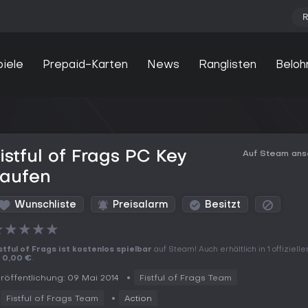
R
piele
Prepaid-Karten
News
Ranglisten
Beloh
istful of Frags PC Key
Auf Steam an
kaufen
Wunschliste
Preisalarm
Besitzt
★
★
★
★
★
stful of Frags ist kostenlos spielbar
auf Steam! Auch erhältlich in 1 offiziell
b
0,00 €
.
röffentlichung: 09 Mai 2014
Fistful of Frags Team
Fistful of Frags Team
Action