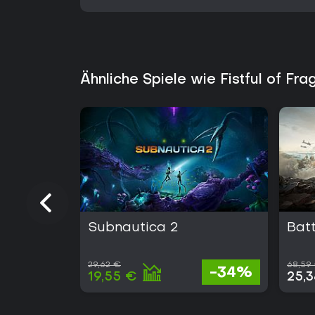
Ähnliche Spiele wie Fistful of Fr
Subnautica 2
Batt
29,62 €
68,59
-34%
19,55 €
25,