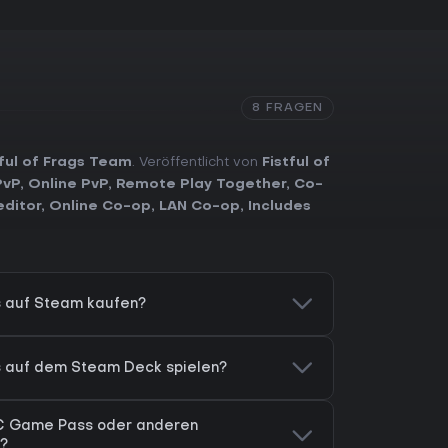
8 FRAGEN
tful of Frags Team
. Veröffentlicht von
Fistful of
PvP
,
Online PvP
,
Remote Play Together
,
Co-
editor
,
Online Co-op
,
LAN Co-op
,
Includes
gs auf Steam kaufen?
ags auf dem Steam Deck spielen?
m PC Game Pass oder anderen
?