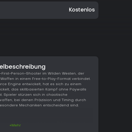
Kostenlos
pielbeschreibung
yer-First-Person-Shooter im Wilden Westen, der
n Waffen in einem Free-to-Play-Format verbindet.
rce Engine entwickelt, hat es sich zu einem
ckelt, das skillbasierten Kampf ohne Paywalls
t. Spieler stürzen sich in chaotische
affen, bei denen Präzision und Timing durch
esondere Mechaniken entscheidend sind.
nsive Gunfights in staubigen Städten und rauen
+Mehr
zählt dank des authentischen Wild-West-