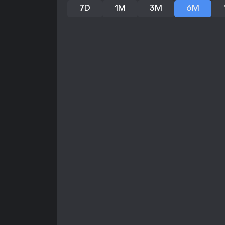
7D
1M
3M
6M