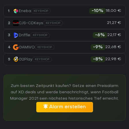
18,00 €
1
Eneba
-10%
KEYSHOP
21,27 €
2
CJS-CDKeys
KEYSHOP
22,17 €
3
Driffle
-6%
KEYSHOP
22,68 €
4
GAMIVO
-9%
KEYSHOP
22,98 €
5
G2Play
-8%
KEYSHOP
Zum besten Zeitpunkt kaufen? Setze einen Preisalarm
auf XD.deals und werde benachrichtigt, wenn Football
Manager 2021 sein nächstes historisches Tief erreicht.
Alarm erstellen