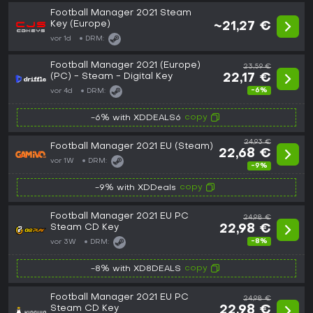
Football Manager 2021 Steam
Key (Europe)
~21,27 €
vor 1d
DRM:
Football Manager 2021 (Europe)
23,59 €
(PC) - Steam - Digital Key
22,17 €
-6%
vor 4d
DRM:
copy
-6% with XDDEALS6
24,93 €
Football Manager 2021 EU (Steam)
22,68 €
vor 1W
DRM:
-9%
copy
-9% with XDDeals
Football Manager 2021 EU PC
24,98 €
Steam CD Key
22,98 €
-8%
vor 3W
DRM:
copy
-8% with XD8DEALS
Football Manager 2021 EU PC
24,98 €
Steam CD Key
22,98 €