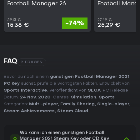
Football Manager 26
Football Mana
59,15 €
27,49 €
-74%
15,38 €
25,29 €
FAQ
9 FRAGEN
Bevor du nach einem
günstigen Football Manager 2021
PC Key
suchst, prüfe die wichtigsten Fakten. Entwickelt von
Sports Interactive
. Veröffentlicht von
SEGA
. PC Release-
Datum:
24 Nov. 2020
. Genres:
Simulation
,
Sports
.
Kategorien:
Multi-player
,
Family Sharing
,
Single-player
,
Steam Achievements
,
Steam Cloud
.
Wo kann ich einen günstigen Football
Q
Manager 2021 Steam Key oder CD Key