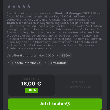
★
★
★
★
★
Suchst du einen günstigen Key für
Football Manager 2021
? Stand
6 Aug. 2026 kostet der günstigste Key
18,00 €
bei Eneba. Wir
vergleichen 10 Angebote aus 10 Shops mit einer Spanne von
18,00 €
bis
27,23 €
. In Keyshops liegt der niedrigste Preis bei
18,00 €, in offiziellen Shops beginnt er bei . Bei so vielen Verkäufern
beträgt der Abstand zwischen den Extremen oft ein Vielfaches, die
Shopwahl wiegt hier also schwerer als das Warten auf einen Sale.
Dieses Spiel war schon günstiger, an 95% der Tage mit Daten. Ein
Preisalarm meldet dir den nächsten Rückgang. Auf dem PC kaufst du
einen Key, den du in Steam oder einem anderen Client aktivierst,
und hier ist der Markt am breitesten, denn über ein Viertel der
Spiele hat ein Keyshop-Angebot.
Veröffentlichung: 24 Nov. 2020
SEGA
Sports Interactive
Simulation
KEYSHOPS
OFFICIAL
18,00 €
Nicht verfügbar
-10%
Jetzt kaufen