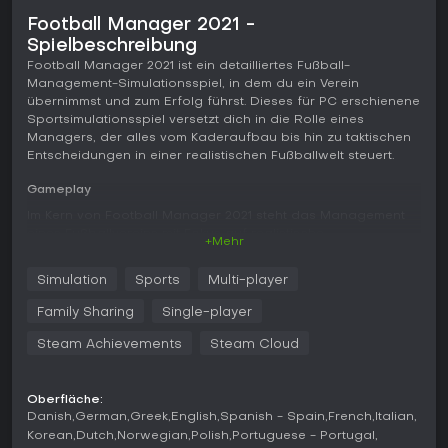
Football Manager 2021 -
Spielbeschreibung
Football Manager 2021 ist ein detailliertes Fußball-
Management-Simulationsspiel, in dem du ein Verein
übernimmst und zum Erfolg führst. Dieses für PC erschienene
Sportsimulationsspiel versetzt dich in die Rolle eines
Managers, der alles vom Kaderaufbau bis hin zu taktischen
Entscheidungen in einer realistischen Fußballwelt steuert.
Gameplay
Im Kern von Football Manager 2021 steht das Management
eines Fußballvereins mit Fokus auf realistische
+Mehr
Entscheidungen. Du wählst aus über 50 Nationen und 2.500
Clubs aus und legst Ambitionen fest, die den Erwartungen
Simulation
Sports
Multi-player
des Vorstands entsprechen. Beim Kader-Management
bewertest du Spieler mit dem Backroom-Staff, scouted
Family Sharing
Single-player
Talente und verhandelst Transfers - inklusive direkter
Ansprache von Agenten, um Interesse zu wecken.
Steam Achievements
Steam Cloud
Taktisch gestaltest du Formationen, Strategien und Spielstile
passend zu jedem Match. Kommunikation ist entscheidend:
Oberfläche:
Gesten drücken Emotionen aus, Quick Chats dienen für
Danish
German
Greek
English
Spanish - Spain
French
Italian
lockere Gespräche mit Spielern und Medien. Der Match
Korean
Dutch
Norwegian
Polish
Portuguese - Portugal