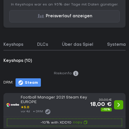
In Keyshops war es an 95% der Tage mit Daten günstiger.
Preisverlauf anzeigen
Keyshops
DLCs
Über das Spiel
Systeman
Keyshops (10)
Risikoinfo:
DRM:
Steam
Football Manager 2021 Steam Key
20,00 €
EUROPE
18,00 €
★
5.0
-10%
vor 4d
DRM:
copy
-10% with XDD10