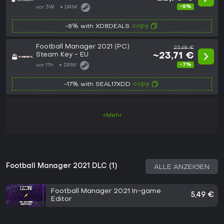
-8%
vor 3W
DRM:
copy
-8% with XD8DEALS
Football Manager 2021 (PC)
25,68 €
Steam Key - EU
~23,71 €
-7%
vor 17h
DRM:
copy
-17% with SEAL17XDD
+Mehr
Football Manager 2021 DLC (1)
ALLE ANZEIGEN
Football Manager 2021 In-game
5,49 €
Editor