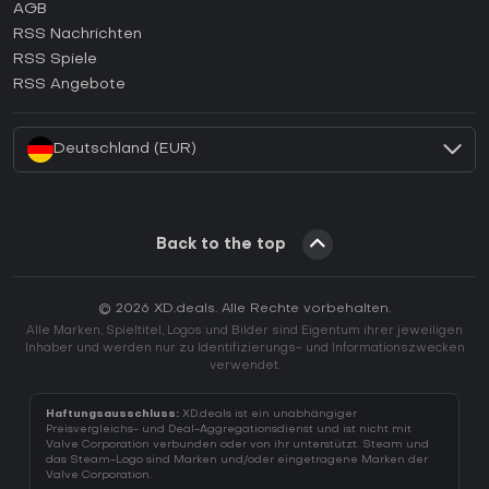
AGB
Wie aktiviert man einen GOG CD Key?
RSS Nachrichten
Wie aktiviert man einen Ubisoft Connect CD Key?
RSS Spiele
Wie aktiviert man einen EA App CD Key?
RSS Angebote
Wie aktiviert man einen Battle.net CD Key?
Deutschland (EUR)
Back to the top
© 2026 XD.deals. Alle Rechte vorbehalten.
Alle Marken, Spieltitel, Logos und Bilder sind Eigentum ihrer jeweiligen
Inhaber und werden nur zu Identifizierungs- und Informationszwecken
verwendet.
Haftungsausschluss:
XD.deals ist ein unabhängiger
Preisvergleichs- und Deal-Aggregationsdienst und ist nicht mit
Valve Corporation verbunden oder von ihr unterstützt. Steam und
das Steam-Logo sind Marken und/oder eingetragene Marken der
Valve Corporation.