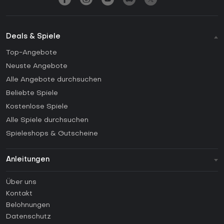
Deals & Spiele
Top-Angebote
Neuste Angebote
Alle Angebote durchsuchen
Beliebte Spiele
Kostenlose Spiele
Alle Spiele durchsuchen
Spieleshops & Gutscheine
Anleitungen
FAQ
Über uns
Anleitungen
Kontakt
Wie aktiviert man einen Steam CD Key?
Belohnungen
Wie aktiviert man einen Epic Games CD Key?
Datenschutz