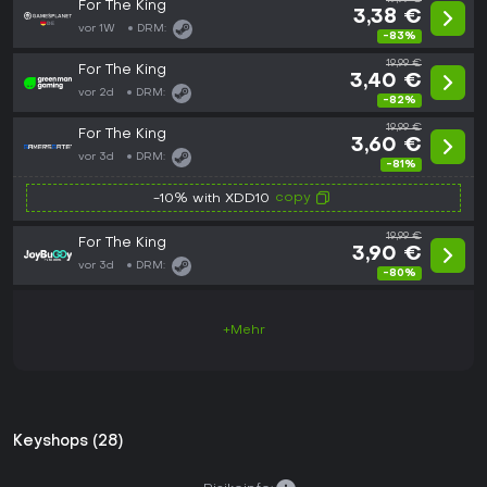
For The King
3,38 €
vor 1W
DRM:
-83%
19,99 €
For The King
3,40 €
vor 2d
DRM:
-82%
19,99 €
For The King
3,60 €
vor 3d
DRM:
-81%
copy
-10% with XDD10
19,99 €
For The King
3,90 €
vor 3d
DRM:
-80%
+Mehr
Keyshops (28)