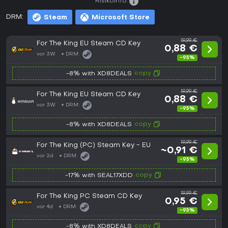
Risikoinfo:
DRM:
Steam
Microsoft Store
19,99 €
For The King EU Steam CD Key
0,88 €
vor 3W
DRM:
-95%
copy
-8% with XD8DEALS
19,99 €
For The King EU Steam CD Key
0,88 €
vor 3W
DRM:
-95%
copy
-8% with XD8DEALS
19,99 €
For The King (PC) Steam Key - EU
~0,91 €
vor 2d
DRM:
-95%
copy
-17% with SEAL17XDD
19,99 €
For The King PC Steam CD Key
0,95 €
vor 4d
DRM:
-95%
copy
-8% with XD8DEALS