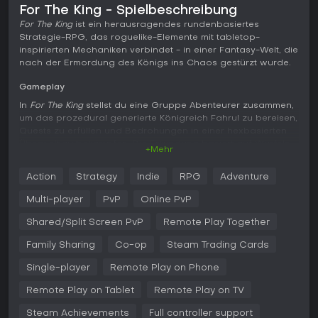
For The King - Spielbeschreibung
For The King
ist ein herausragendes rundenbasiertes
Strategie-RPG, das roguelike-Elemente mit tabletop-
inspirierten Mechaniken verbindet - in einer Fantasy-Welt, die
nach der Ermordung des Königs ins Chaos gestürzt wurde.
Gameplay
In
For The King
stellst du eine Gruppe Abenteurer zusammen,
um das prozedural generierte Königreich Fahrul zu bereisen,
Quests zu erfüllen und Bedrohungen in einer hexbasierten
Überwelt zu bekämpfen. Die Erkundung basiert auf Würfeln
+Mehr
für Bewegungen zu Beginn jeder Runde, beeinflusst durch
Charaktergeschwindigkeit und Umweltfaktoren wie Wetter,
Action
Strategy
Indie
RPG
Adventure
das Bewegungsmarker kürzen oder Hinterhalte auslösen
kann. Kämpfe laufen rundenbasiert mit einer Timeline für die
Multi-player
PvP
Online PvP
Aktionsreihenfolge ab, wobei Angriffe und Fähigkeiten auf
einem einzigartigen Slot-System mit Würfelergebnissen
Shared/Split Screen PvP
Remote Play Together
beruhen. Erfolg hängt von Stats ab, Fokus-Punkten, die
Family Sharing
Co-op
Steam Trading Cards
bessere Ergebnisse garantieren oder Crit-Chancen ab einer
Basis von 5 Prozent steigern, sowie dem strategischen
Single-player
Remote Play on Phone
Einsatz von Kräutern zur Heilung von Leiden. Party-
Management erfordert kluges Leveln bis maximal Stufe 14,
Remote Play on Tablet
Remote Play on TV
Aufrüsten von Sanctums für permanente Buffs und die
Entscheidung, ob die Gruppe sich aufspaltet für mehr
Steam Achievements
Full controller support