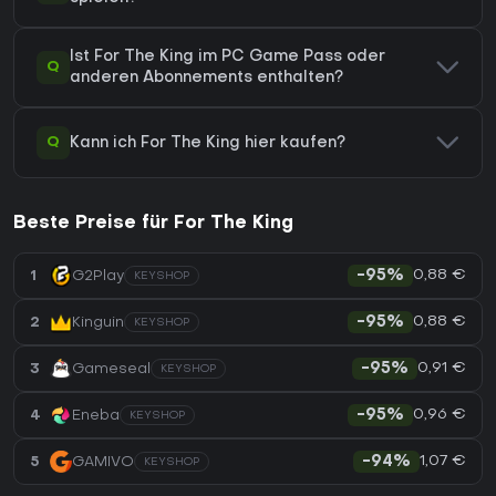
Ist For The King im PC Game Pass oder
Q
anderen Abonnements enthalten?
Q
Kann ich For The King hier kaufen?
Beste Preise für For The King
0,88 €
1
G2Play
-95%
KEYSHOP
0,88 €
2
Kinguin
-95%
KEYSHOP
0,91 €
3
Gameseal
-95%
KEYSHOP
0,96 €
4
Eneba
-95%
KEYSHOP
1,07 €
5
GAMIVO
-94%
KEYSHOP