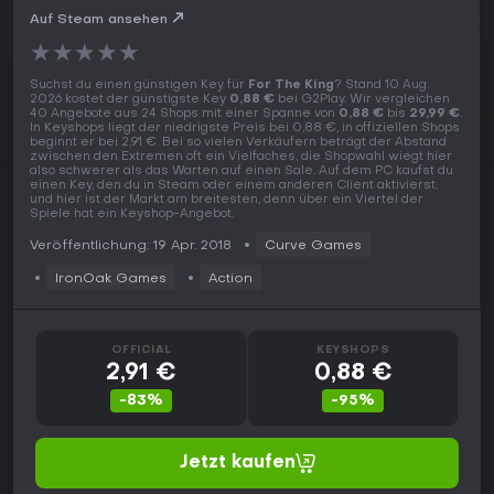
Auf Steam ansehen
★
★
★
★
★
Suchst du einen günstigen Key für
For The King
? Stand 10 Aug.
2026 kostet der günstigste Key
0,88 €
bei G2Play. Wir vergleichen
40 Angebote aus 24 Shops mit einer Spanne von
0,88 €
bis
29,99 €
.
In Keyshops liegt der niedrigste Preis bei 0,88 €, in offiziellen Shops
beginnt er bei 2,91 €. Bei so vielen Verkäufern beträgt der Abstand
zwischen den Extremen oft ein Vielfaches, die Shopwahl wiegt hier
also schwerer als das Warten auf einen Sale. Auf dem PC kaufst du
einen Key, den du in Steam oder einem anderen Client aktivierst,
und hier ist der Markt am breitesten, denn über ein Viertel der
Spiele hat ein Keyshop-Angebot.
Veröffentlichung: 19 Apr. 2018
Curve Games
IronOak Games
Action
OFFICIAL
KEYSHOPS
2,91 €
0,88 €
-83%
-95%
Jetzt kaufen