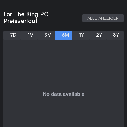
For The King PC
ALLE ANZEIGEN
Preisverlauf
7D
1M
3M
6M
1Y
2Y
3Y