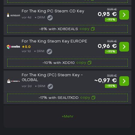
19,99 €
For The King PC Steam CD Key
0,95 €
vor 4d
DRM:
-95%
copy
-8% with XD8DEALS
For The King Steam Key EUROPE
19,99 €
0,96 €
★
5.0
vor 1d
DRM:
-95%
copy
-10% with XDD10
For The King (PC) Steam Key -
19,99 €
GLOBAL
~0,97 €
-95%
vor 2d
DRM:
copy
-17% with SEAL17XDD
+Mehr