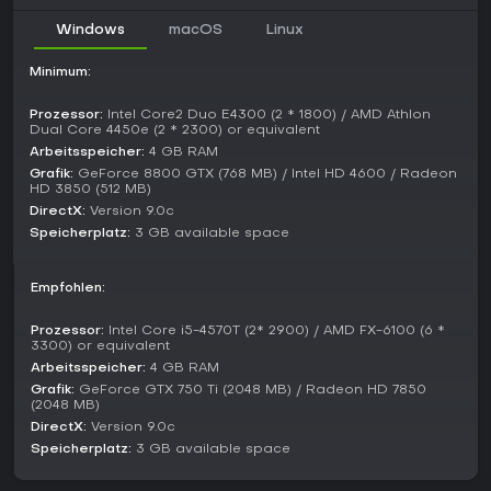
mit Optionen, die Party aufzuteilen für breitere Abdeckung
Windows
macOS
Linux
oder zu vereinen für harte Kämpfe.
Lohnt es sich?
Minimum:
Die Resonanz auf
For The King
bleibt Jahre nach dem
Prozessor:
Intel Core2 Duo E4300 (2 * 1800) / AMD Athlon
Release 2018 stark: Metacritic-Score 79, OpenCritic-
Dual Core 4450e (2 * 2300) or equivalent
Bewertung Strong von 22 Kritikern. Auf Steam Very Positive
Arbeitsspeicher:
4 GB RAM
mit 88 Prozent Zustimmung aus 11.523 Reviews, die
Grafik:
GeForce 8800 GTX (768 MB) / Intel HD 4600 / Radeon
Replayability und Koop-Appeal hervorheben. Das Spiel
HD 3850 (512 MB)
enthält alle veröffentlichten Erweiterungen für ein rundes
DirectX:
Version 9.0c
Erlebnis ohne laufende Seasons oder große Updates bis
Speicherplatz:
3 GB available space
2026 - die prozedurale Natur sorgt dennoch für Frische.
Wenn du rundenbasierte Strategie-RPGs mit roguelike-
Empfohlen:
Unvorhersehbarkeit magst und Koop mit Freunden schätzt,
bietet
For The King
eine packende taktische Herausforderung
Prozessor:
Intel Core i5-4570T (2* 2900) / AMD FX-6100 (6 *
- ideal für Fans von Tiefe statt High-Production-Spektakel.
3300) or equivalent
Arbeitsspeicher:
4 GB RAM
Grafik:
GeForce GTX 750 Ti (2048 MB) / Radeon HD 7850
(2048 MB)
DirectX:
Version 9.0c
Speicherplatz:
3 GB available space