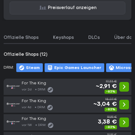
Preisverlauf anzeigen
Offizielle Shops
Keyshops
DLCs
Über das
Offizielle Shops (12)
DRM:
Steam
Epic Games Launcher
Microsof
17,35 €
For The King
~2,91 €
vor 2d
DRM:
-83%
18,07 €
For The King
~3,04 €
vor 4d
DRM:
-83%
19,99 €
For The King
3,38 €
vor 1W
DRM:
-83%
19,99 €