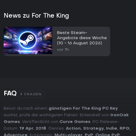
News zu For The King
Beste Steam-
Angebote diese Woche
(10 - 16 August 2026)
vor 7h
FAQ
9 FRAGEN
Bevor du nach einem
günstigen For The King PC Key
suchst, prüfe die wichtigsten Fakten. Entwickelt von
IronOak
Games
. Veröffentlicht von
Curve Games
. PC Release-
Datum:
19 Apr. 2018
. Genres:
Action
,
Strategy
,
Indie
,
RPG
,
Adventure
. Kategorien:
Multi-player
,
PvP
,
Online PvP
,