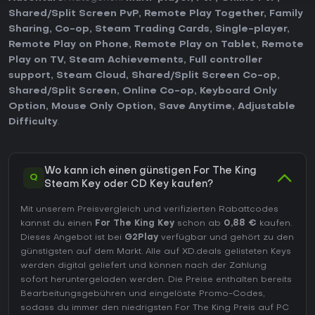
Shared/Split Screen PvP
,
Remote Play Together
,
Family
Sharing
,
Co-op
,
Steam Trading Cards
,
Single-player
,
Remote Play on Phone
,
Remote Play on Tablet
,
Remote
Play on TV
,
Steam Achievements
,
Full controller
support
,
Steam Cloud
,
Shared/Split Screen Co-op
,
Shared/Split Screen
,
Online Co-op
,
Keyboard Only
Option
,
Mouse Only Option
,
Save Anytime
,
Adjustable
Difficulty
.
Wo kann ich einen günstigen For The King
Q
Steam Key oder CD Key kaufen?
Mit unserem Preisvergleich und verifizierten Rabattcodes
kannst du einen
For The King Key
schon ab
0,88 €
kaufen.
Dieses Angebot ist bei
G2Play
verfügbar und gehört zu den
günstigsten auf dem Markt. Alle auf XD.deals gelisteten Keys
werden digital geliefert und können nach der Zahlung
sofort heruntergeladen werden. Die Preise enthalten bereits
Bearbeitungsgebühren und eingelöste Promo-Codes,
sodass du immer den niedrigsten For The King Preis auf
PC