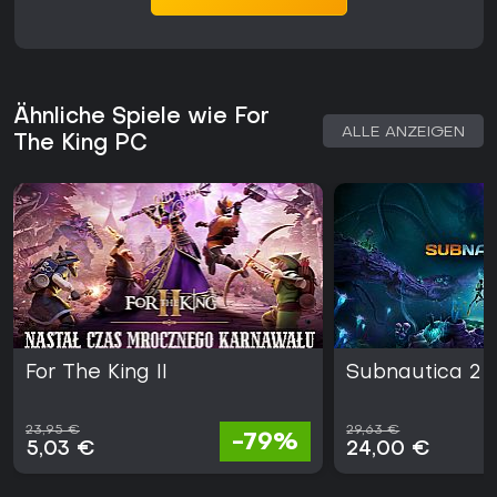
Ähnliche Spiele wie For
ALLE ANZEIGEN
The King PC
For The King II
Subnautica 2
23,95 €
29,63 €
-79%
5,03 €
24,00 €