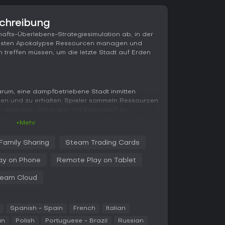
schreibung
hafts-Überlebens-Strategiesimulation ab, in der
ereisten Apokalypse Ressourcen managen und
 treffen müssen, um die letzte Stadt auf Erden
arum, eine dampfbetriebene Stadt inmitten
en und zu erhalten. Spieler sammeln Ressourcen
n zentralen Generator mit Brennstoff zu
rme liefert. Der Umgang mit der Belegschaft ist
+Mehr
 Aufgaben wie Bergbau oder Jagen eingeteilt,
n - von Arbeitszeiten bis hin zu
Family Sharing
Steam Trading Cards
 tauchen moralische Dilemmata auf, die
he Hoffnung und Unzufriedenheit in der
ay on Phone
Remote Play on Tablet
eam Cloud
editionen dringen ins Frostland vor, um Vorräte
n oder Lore aufzudecken. Technische Fortschritte
matisierung von Arbeit und Luftschiffe für
Wahl hat Konsequenzen - schlechtes Management
Spanish - Spain
French
Italian
enbruch führen und verknüpft so Strategie mit
an
Polish
Portuguese - Brazil
Russian