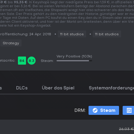
59 €
bis
95,35 €
. In Keyshops liegt der niedrigste Preis bei 1,59 €, in offiziellen
ginnt er bei 3,26 €. Bei so vielen Verkäufern beträgt der Abstand zwischen de
tremen oft ein Vielfaches, die Shopwahl wiegt hier also schwerer als das Wart
nen Sale. Der Preis gehört zu den niedrigsten der Historie, günstiger war er n
r Tage mit Daten. Auf dem PC kaufst du einen Key, den du in Steam oder eine
deren Client aktivierst, und hier ist der Markt am breitesten, denn über ein Vie
iele hat ein Keyshop-Angebot.
röffentlichung: 24 Apr. 2018
11 bit studios
11 bit studios
Strategy
Very Positive
(103k)
tacritic:
84
8.3
Steam:
s
DLCs
Über das Spiel
Systemanforderung
DRM:
Steam
26,03 €