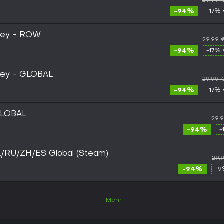
29,99 
-94%
-17% 
 Key - ROW
29,99 
-94%
-17% 
Key - GLOBAL
29,99 
-94%
-17% 
GLOBAL
29,
-94%
-
/RU/ZH/ES Global (Steam)
29,
-94%
-9
+Mehr