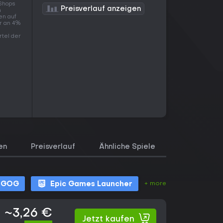
 Shops
Preisverlauf anzeigen
n
en auf
ur an 4%
m
rtel der
en
Preisverlauf
Ähnliche Spiele
+ more
GOG
Epic Games Launcher
~3,26 €
Jetzt kaufen