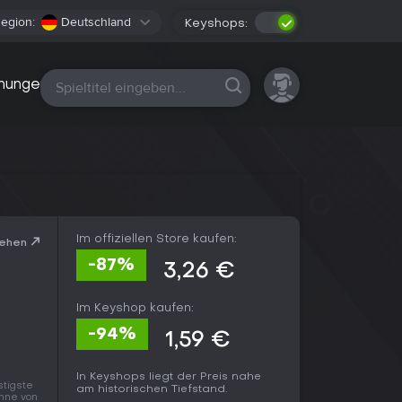
egion:
Deutschland
Keyshops:
Alle Plattformen
nungen
Im offiziellen Store kaufen:
sehen
-87%
3,26 €
Im Keyshop kaufen:
-94%
1,59 €
In Keyshops liegt der Preis nahe
stigste
am historischen Tiefstand.
anne von