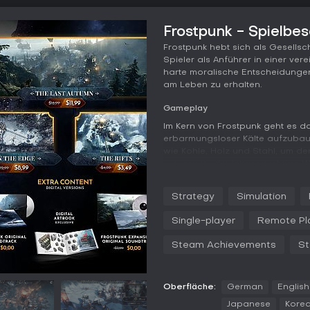
Frostpunk - Spielbe
Frostpunk hebt sich als Gesellsc
Spieler als Anführer in einer v
harte moralische Entscheidungen
am Leben zu erhalten.
Gameplay
Im Kern von Frostpunk geht es d
erbarmungsloser Kälte aufzubau
wie Kohle, Holz und Stahl, um de
versorgen, der lebenswichtige Wä
entscheidend: Bürger werden für
während Gesetze den Alltag regel
Strategy
Simulation
Kinderarbeitsrichtlinien. Häufig
Entscheidungen erzwingen, welc
Single-player
Remote Pl
Bevölkerung beeinflussen.
Steam Achievements
St
Erkundungen verleihen Tiefe: Exp
zu bergen, Überlebende zu rette
ermöglichen Automatons zur Auto
ausgedehnte Aufklärung. Jede 
Oberfläche:
German
English
kann zu Aufständen oder Zusamm
Japanese
Kore