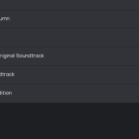
tumn
e
riginal Soundtrack
dtrack
ition