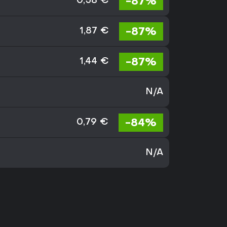
-87%
0,58 €
-87%
1,87 €
-87%
1,44 €
N/A
-84%
0,79 €
N/A