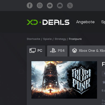
Angebote
S
Startseite
Spiele
Strategy
Frostpunk
PC
PS4
Xbox One & Xb
F
Ed
Su
K