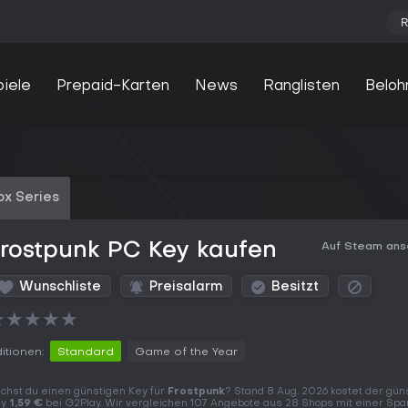
R
piele
Prepaid-Karten
News
Ranglisten
Beloh
ox Series
rostpunk PC Key kaufen
Auf Steam an
Wunschliste
Preisalarm
Besitzt
★
★
★
★
★
itionen:
Standard
Game of the Year
chst du einen günstigen Key für
Frostpunk
? Stand 8 Aug. 2026 kostet der gün
ey
1,59 €
bei G2Play. Wir vergleichen 107 Angebote aus 28 Shops mit einer Sp