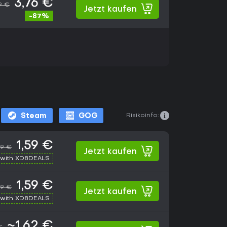
3,76 €
9 €
Jetzt kaufen
-87%
Risikoinfo:
Steam
GOG
1,59 €
99 €
Jetzt kaufen
with XD8DEALS
1,59 €
99 €
Jetzt kaufen
with XD8DEALS
~1,62 €