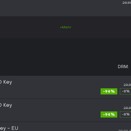
29,9
+Mehr
DRM:
D Key
29,
-94%
-8% 
D Key
29,
-94%
-8% 
Key - EU