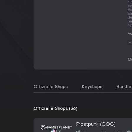
1,
be
Ex
ei
de
an
Sp
Ve
Me
Offizielle Shops
Keyshops
Bundle
Offizielle Shops (36)
Frostpunk (GOG)