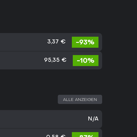
-93%
3,37 €
-10%
95,35 €
ALLE ANZEIGEN
N/A