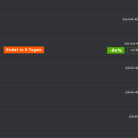
26,03 €
26,03 
Endet in 5 Tagen
-86%
-10
29,15 
29,15 
29,9