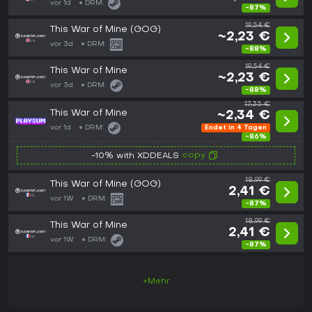
vor 1d
DRM:
-87%
19,54 €
This War of Mine (GOG)
~2,23 €
vor 3d
DRM:
-88%
19,54 €
This War of Mine
~2,23 €
vor 3d
DRM:
-88%
17,35 €
This War of Mine
~2,34 €
vor 1d
DRM:
Endet in 4 Tagen
-86%
copy
-10% with XDDEALS
18,99 €
This War of Mine (GOG)
2,41 €
vor 1W
DRM:
-87%
18,99 €
This War of Mine
2,41 €
vor 1W
DRM:
-87%
+Mehr