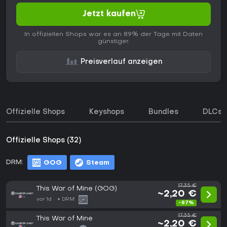
Jetzt kaufen
In offiziellen Shops war es an 89% der Tage mit Daten
günstiger.
Preisverlauf anzeigen
Offizielle Shops
Keyshops
Bundles
DLCs
Offizielle Shops (32)
DRM:
GOG
Steam
17,35 €
This War of Mine (GOG)
~2,20 €
vor 1d
DRM:
-87%
17,35 €
This War of Mine
~2,20 €