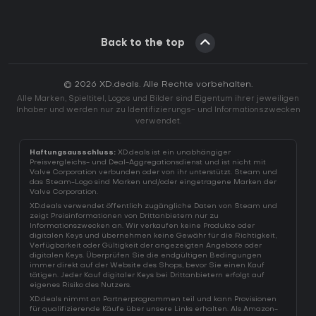
Back to the top
© 2026 XD.deals. Alle Rechte vorbehalten.
Alle Marken, Spieltitel, Logos und Bilder sind Eigentum ihrer jeweiligen
Inhaber und werden nur zu Identifizierungs- und Informationszwecken
verwendet.
Haftungsausschluss:
XD.deals ist ein unabhängiger
Preisvergleichs- und Deal-Aggregationsdienst und ist nicht mit
Valve Corporation verbunden oder von ihr unterstützt. Steam und
das Steam-Logo sind Marken und/oder eingetragene Marken der
Valve Corporation.
XD.deals verwendet öffentlich zugängliche Daten von Steam und
zeigt Preisinformationen von Drittanbietern nur zu
Informationszwecken an. Wir verkaufen keine Produkte oder
digitalen Keys und übernehmen keine Gewähr für die Richtigkeit,
Verfügbarkeit oder Gültigkeit der angezeigten Angebote oder
digitalen Keys. Überprüfen Sie die endgültigen Bedingungen
immer direkt auf der Website des Shops, bevor Sie einen Kauf
tätigen. Jeder Kauf digitaler Keys bei Drittanbietern erfolgt auf
eigenes Risiko des Nutzers.
XD.deals nimmt an Partnerprogrammen teil und kann Provisionen
für qualifizierende Käufe über unsere Links erhalten. Als Amazon-