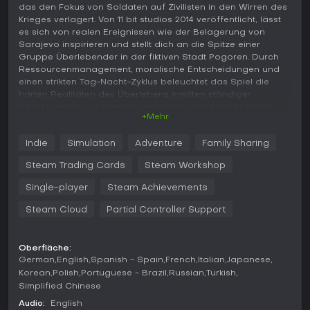
das den Fokus von Soldaten auf Zivilisten in den Wirren des
Krieges verlagert. Von 11 bit studios 2014 veröffentlicht, lässt
es sich von realen Ereignissen wie der Belagerung von
Sarajevo inspirieren und stellt dich an die Spitze einer
Gruppe Überlebender in der fiktiven Stadt Pogoren. Durch
Ressourcenmanagement, moralische Entscheidungen und
einen strikten Tag-Nacht-Zyklus beleuchtet das Spiel die
harten Realitäten des Überlebens inmitten ständiger
Bedrohungen. Auf dem PC verfügbar, verbindet es Indie-
+Mehr
Simulation mit Adventure-Elementen zu einem Erlebnis, das
auf menschlicher Ausdauer basiert - statt auf Kampfehren.
Indie
Simulation
Adventure
Family Sharing
Gameplay
Steam Trading Cards
Steam Workshop
In This War of Mine dreht sich der zentrale Spielablauf um
die Verwaltung eines Schutzbunkers und seiner Bewohner
Single-player
Steam Achievements
während einer anhaltenden Belagerung. Du führst eine
Steam Cloud
Partial Controller Support
Gruppe Zivilisten, die jeweils einzigartige Eigenschaften
mitbringen, die ihre Effizienz bei Aufgaben beeinflussen. Ein
Charakter mit Kochfähigkeiten verbraucht etwa weniger
Ressourcen für Mahlzeiten, während einer mit
Oberfläche:
German
English
Spanish - Spain
French
Italian
Japanese
Kampferfahrung riskante Begegnungen besser meistert.
Tagsüber sind Ausflüge wegen Scharfschützenfeuer tabu,
Korean
Polish
Portuguese - Brazil
Russian
Turkish
daher widmest du dich Indoor-Aktivitäten wie dem Basteln
Simplified Chinese
von Werkzeugen, dem Upgraden des Bunkers, Handel mit
Audio:
English