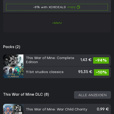
copy
-8% with XD8DEALS
+Mehr
Packs (2)
This War of Mine: Complete
1,43 €
-94%
Edition
11 bit studios classics
95,35 €
-10%
This War of Mine DLC (8)
ALLE ANZEIGEN
This War of Mine: War Child Charity
0,99 €