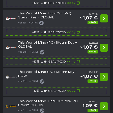
copy
-17% with SEAL17XDD
This War of Mine: Final Cut (PC)
18,99 €
Steam Key - GLOBAL
~1,07 €
-94%
vor 1d
DRM:
copy
-17% with SEAL17XDD
This War of Mine (PC) Steam Key -
18,99 €
GLOBAL
~1,07 €
-94%
vor 2d
DRM:
copy
-17% with SEAL17XDD
This War of Mine (PC) Steam Key -
18,99 €
ROW
~1,07 €
-94%
vor 2d
DRM:
copy
-17% with SEAL17XDD
This War of Mine: Final Cut RoW PC
18,99 €
Steam CD Key
1,09 €
-94%
vor 2d
DRM: