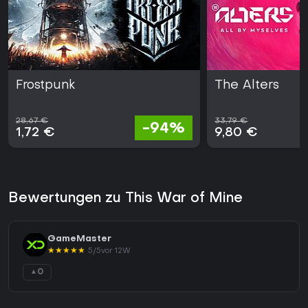
Frostpunk
The Alters
28,67 €
33,79 €
-94%
1,72 €
9,80 €
Bewertungen zu This War of Mine
GameMaster
★
★
★
★
★
5/5
vor 12W
0
▲