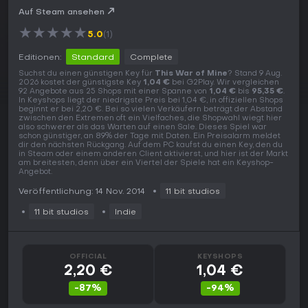
Auf Steam ansehen
★
★
★
★
★
5.0
(1)
Editionen:
Standard
Complete
Suchst du einen günstigen Key für
This War of Mine
? Stand 9 Aug.
2026 kostet der günstigste Key
1,04 €
bei G2Play. Wir vergleichen
92 Angebote aus 25 Shops mit einer Spanne von
1,04 €
bis
95,35 €
.
In Keyshops liegt der niedrigste Preis bei 1,04 €, in offiziellen Shops
beginnt er bei 2,20 €. Bei so vielen Verkäufern beträgt der Abstand
zwischen den Extremen oft ein Vielfaches, die Shopwahl wiegt hier
also schwerer als das Warten auf einen Sale. Dieses Spiel war
schon günstiger, an 89% der Tage mit Daten. Ein Preisalarm meldet
dir den nächsten Rückgang. Auf dem PC kaufst du einen Key, den du
in Steam oder einem anderen Client aktivierst, und hier ist der Markt
am breitesten, denn über ein Viertel der Spiele hat ein Keyshop-
Angebot.
Veröffentlichung: 14 Nov. 2014
11 bit studios
11 bit studios
Indie
OFFICIAL
KEYSHOPS
2,20 €
1,04 €
-87%
-94%