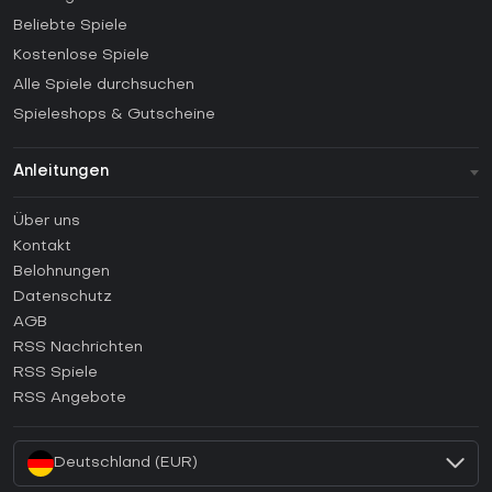
Beliebte Spiele
Kostenlose Spiele
Alle Spiele durchsuchen
Spieleshops & Gutscheine
Anleitungen
FAQ
Über uns
Anleitungen
Kontakt
Wie aktiviert man einen Steam CD Key?
Belohnungen
Wie aktiviert man einen Epic Games CD Key?
Datenschutz
AGB
Wie aktiviert man einen GOG CD Key?
RSS Nachrichten
Wie aktiviert man einen Ubisoft Connect CD Key?
RSS Spiele
Wie aktiviert man einen EA App CD Key?
RSS Angebote
Wie aktiviert man einen Battle.net CD Key?
Deutschland (EUR)