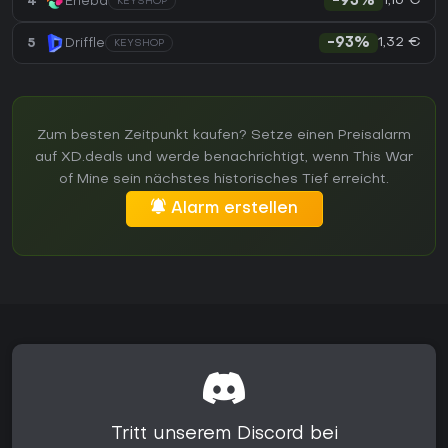
1,16 €
4
Eneba
-93%
KEYSHOP
1,32 €
5
Driffle
-93%
KEYSHOP
Zum besten Zeitpunkt kaufen? Setze einen Preisalarm
auf XD.deals und werde benachrichtigt, wenn This War
of Mine sein nächstes historisches Tief erreicht.
Alarm erstellen
Tritt unserem Discord bei