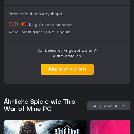
Ressourcenjonglage im Krieg dich reizen, ist es eine starke
Wahl; ansonsten könnte die Intensität überfordern.
Preisverlauf von Keyshops
0,11 €
Kinguin
vor 6 Monaten
Aktuell niedrigster:
1,04 €
Kinguin
Auf besseres Angebot warten?
Alarm erstellen.
Alarm erstellen
Ähnliche Spiele wie This
ALLE ANZEIGEN
War of Mine PC