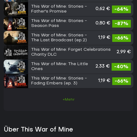
This War of Mine: Stories -
0,62 €
-64%
Father's Promise
This War of Mine: Stories -
0,80 €
-87%
Season Pass
This War of Mine: Stories -
1,19 €
-66%
The Last Broadcast (ep.2)
This War of Mine: Forget Celebrations
2,99 €
Charity DLC
This War of Mine: The Little
2,33 €
-40%
Ones
This War of Mine: Stories -
1,19 €
-66%
Fading Embers (ep. 3)
+Mehr
Über This War of Mine