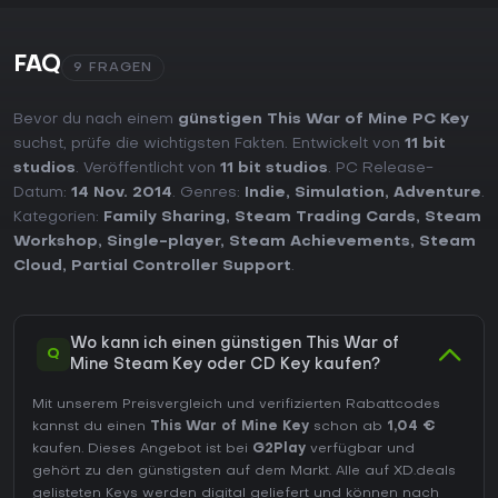
FAQ
9 FRAGEN
Bevor du nach einem
günstigen This War of Mine PC Key
suchst, prüfe die wichtigsten Fakten. Entwickelt von
11 bit
studios
. Veröffentlicht von
11 bit studios
. PC Release-
Datum:
14 Nov. 2014
. Genres:
Indie
,
Simulation
,
Adventure
.
Kategorien:
Family Sharing
,
Steam Trading Cards
,
Steam
Workshop
,
Single-player
,
Steam Achievements
,
Steam
Cloud
,
Partial Controller Support
.
Wo kann ich einen günstigen This War of
Q
Mine Steam Key oder CD Key kaufen?
Mit unserem Preisvergleich und verifizierten Rabattcodes
kannst du einen
This War of Mine Key
schon ab
1,04 €
kaufen. Dieses Angebot ist bei
G2Play
verfügbar und
gehört zu den günstigsten auf dem Markt. Alle auf XD.deals
gelisteten Keys werden digital geliefert und können nach