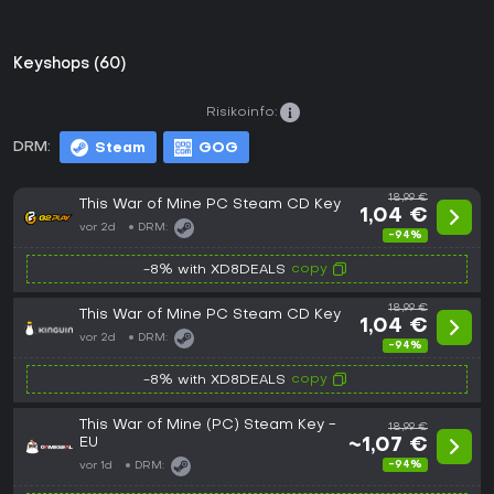
Keyshops (60)
Risikoinfo:
DRM:
Steam
GOG
18,99 €
This War of Mine PC Steam CD Key
1,04 €
vor 2d
DRM:
-94%
copy
-8% with XD8DEALS
18,99 €
This War of Mine PC Steam CD Key
1,04 €
vor 2d
DRM:
-94%
copy
-8% with XD8DEALS
This War of Mine (PC) Steam Key -
18,99 €
EU
~1,07 €
-94%
vor 1d
DRM: