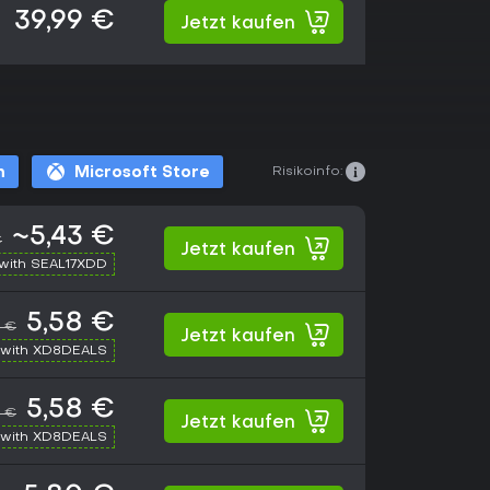
39,99 €
Jetzt kaufen
Risikoinfo:
m
Microsoft Store
~5,43 €
€
Jetzt kaufen
with SEAL17XDD
5,58 €
9 €
Jetzt kaufen
with XD8DEALS
5,58 €
9 €
Jetzt kaufen
with XD8DEALS