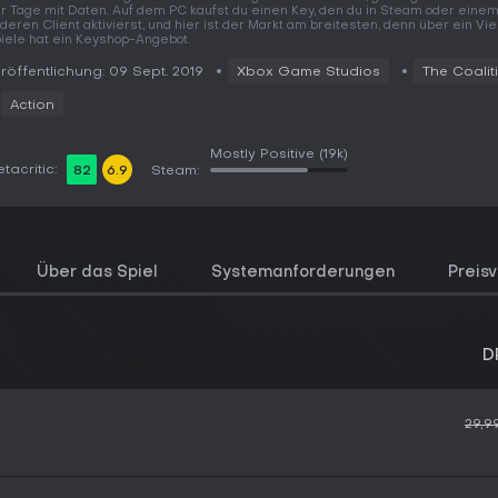
r Tage mit Daten. Auf dem PC kaufst du einen Key, den du in Steam oder eine
deren Client aktivierst, und hier ist der Markt am breitesten, denn über ein Vie
iele hat ein Keyshop-Angebot.
röffentlichung: 09 Sept. 2019
Xbox Game Studios
The Coalit
Action
Mostly Positive
(19k)
tacritic:
82
6.9
Steam:
Über das Spiel
Systemanforderungen
Preisv
D
29,9