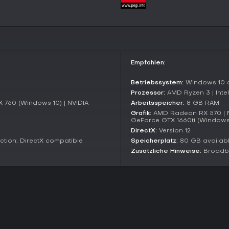
taktisches Shooting und teamorie
langfristigen Spielspaß - beson
Empfohlen:
Betriebssystem:
Windows 10 6
Prozessor:
AMD Ryzen 3 | Intel
760 (Windows 10) | NVIDIA
Arbeitsspeicher:
8 GB RAM
Grafik:
AMD Radeon RX 570 | N
GeForce GTX 1660ti (Windows
DirectX:
Version 12
tion; DirectX compatible
Speicherplatz:
80 GB availab
Zusätzliche Hinweise:
Broadba