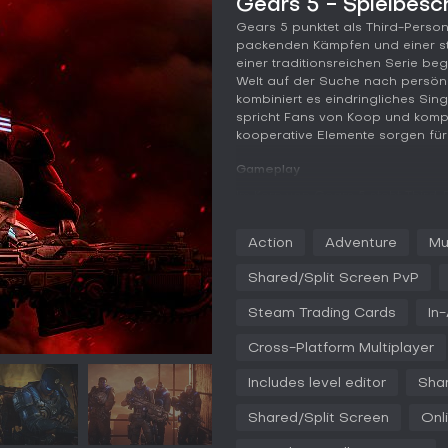
Gears 5 - Spielbesc
Gears 5 punktet als Third-Perso
packenden Kämpfen und einer st
einer traditionsreichen Serie beg
Welt auf der Suche nach persön
kombiniert es eindringliches Sin
spricht Fans von Koop und kompet
kooperative Elemente sorgen für 
Gameplay
Im Kern von Gears 5 steht Third-
Deckungen, weichen gegnerischem
Reload-System steigert den Druc
Action
Adventure
Mu
oder schnelleren Nachladungen. 
Fähigkeiten mit, vor allem im Ko
Shared/Split Screen PvP
Lancer-Sturmgewehr mit Ketten
Steam Trading Cards
In
Die Kampagne lädt zur Erkundun
Verlauf beeinflussen. Kämpfe v
Cross-Platform Multiplayer
Umgebungsinteraktionen wie expl
vollständiges Controller-Remap
Includes level editor
Sha
zugänglicher.
Shared/Split Screen
Onl
Spielmodi