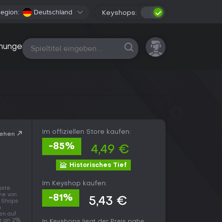
egion:
Deutschland
Keyshops:
Alle Plattformen
nungen
Im offiziellen Store kaufen:
sehen
-85%
4,49 €
Historisches Tief
Im Keyshop kaufen:
gste
ne von
-81%
5,43 €
n Shops
n
en auf
ur an 2%
In Keyshops liegt der Preis nahe