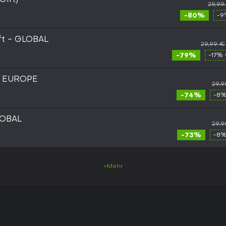
Gift)
29,99
-80%
-9
ft - GLOBAL
29,99 €
-79%
-17% 
ft EUROPE
29,9
-74%
-8%
LOBAL
29,9
-73%
-8%
+Mehr