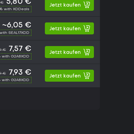
5,80 €
 €
Jetzt kaufen
% with XDDeals
~6,05 €
Jetzt kaufen
with SEAL17XDD
7,57 €
9 €
Jetzt kaufen
 with G2A8XDD
7,93 €
9 €
Jetzt kaufen
 with G2A8XDD