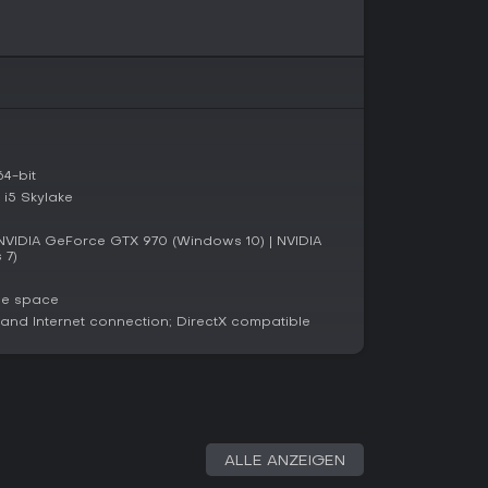
ntierte Survival-Challenges mag, findet hier
ders im Koop mit Freunden.
4-bit
 i5 Skylake
VIDIA GeForce GTX 970 (Windows 10) | NVIDIA
 7)
le space
nd Internet connection; DirectX compatible
ALLE ANZEIGEN