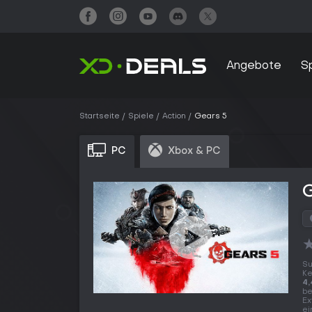
Angebote
S
Startseite
Spiele
Action
Gears 5
PC
Xbox & PC
Su
K
4,
be
Ex
ei