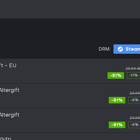
DRM:
Stea
ft - EU
29,99 
-81%
-17% 
ltergift
29,9
-81%
-8% 
ltergift
29,9
-81%
-8% 