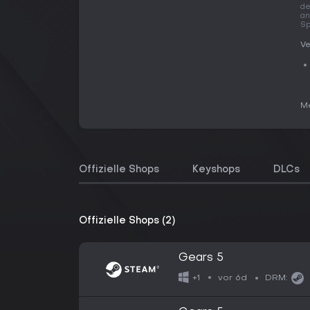
de
an
Sp
Ve
Me
Offizielle Shops
Keyshops
DLCs
Offizielle Shops (2)
Gears 5
vor 6d
+1
DRM: