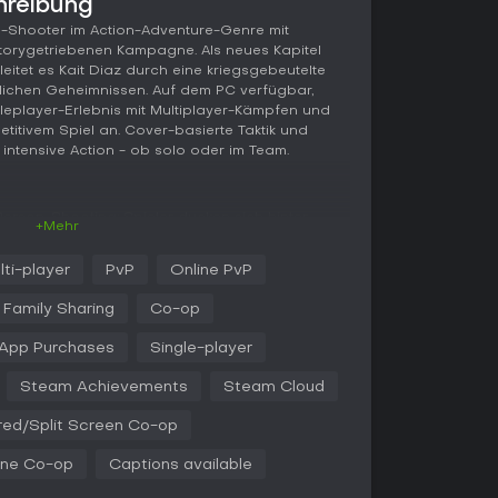
hreibung
n-Shooter im Action-Adventure-Genre mit
orygetriebenen Kampagne. Als neues Kapitel
leitet es Kait Diaz durch eine kriegsgebeutelte
lichen Geheimnissen. Auf dem PC verfügbar,
gleplayer-Erlebnis mit Multiplayer-Kämpfen und
itivem Spiel an. Cover-basierte Taktik und
intensive Action - ob solo oder im Team.
Person-Shooting: Spieler ducken sich hinter
+Mehr
 Feuer aus und kontern gezielt. Das Active-
k, belohnt präzises Timing mit mehr Schaden
lti-player
PvP
Online PvP
Steuerbare Charaktere bringen einzigartige
op, und Loadouts lassen sich mit Waffen wie der
Family Sharing
Co-op
säge für Nahkämpfe anpassen.
-App Purchases
Single-player
g größerer Areale ein, wo Entscheidungen den
erbinden Schüsse, Nahkampf und
Steam Achievements
Steam Cloud
osive Objekte. Accessibility-Optionen wie
ping und Ein-Stick-Bewegung machen das Spiel
red/Split Screen Co-op
ine Co-op
Captions available