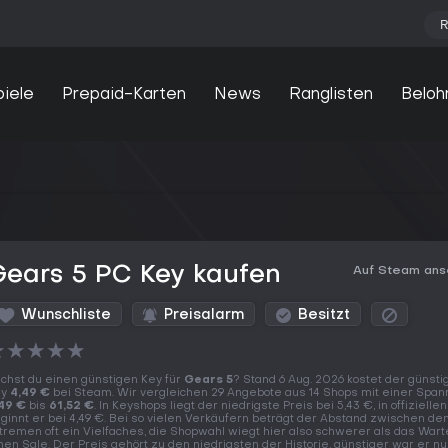
R
piele
Prepaid-Karten
News
Ranglisten
Beloh
Gears 5 PC Key kaufen
Auf Steam an
Wunschliste
Preisalarm
Besitzt
★
★
★
★
★
chst du einen günstigen Key für
Gears 5
? Stand 6 Aug. 2026 kostet der günsti
ey
4,49 €
bei Steam. Wir vergleichen 29 Angebote aus 14 Shops mit einer Span
49 €
bis
61,52 €
. In Keyshops liegt der niedrigste Preis bei 5,43 €, in offizielle
ginnt er bei 4,49 €. Bei so vielen Verkäufern beträgt der Abstand zwischen de
tremen oft ein Vielfaches, die Shopwahl wiegt hier also schwerer als das Wart
nen Sale. Der Preis gehört zu den niedrigsten der Historie, günstiger war er n