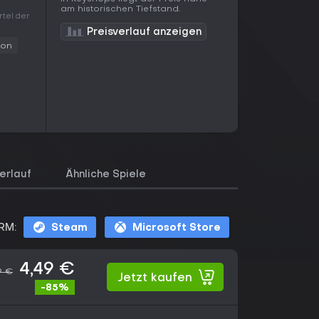
m
am historischen Tiefstand.
rtel der
Preisverlauf anzeigen
ion
erlauf
Ähnliche Spiele
RM:
Steam
Microsoft Store
4,49 €
9 €
Jetzt kaufen
-85%