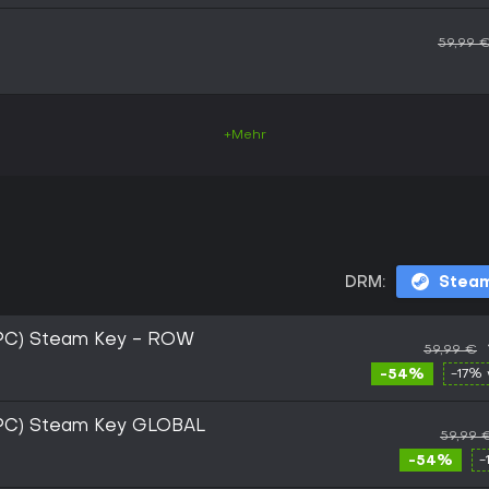
59,99 
+Mehr
DRM:
Stea
(PC) Steam Key - ROW
59,99 €
-54%
-17% 
(PC) Steam Key GLOBAL
59,99 
-54%
-