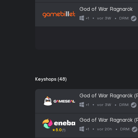
God of War Ragnarök
vor 3W
+1
DRM:
Keyshops (48)
God of War Ragnarök 
vor 3W
+1
DRM:
God of War Ragnarök 
vor 20h
+1
DRM:
★
5.0
(1)