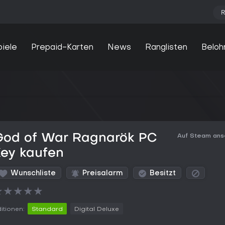
R
piele
Prepaid-Karten
News
Ranglisten
Beloh
God of War Ragnarök PC
Auf Steam an
Key kaufen
Wunschliste
Preisalarm
Besitzt
★
★
★
★
★
itionen:
Standard
Digital Deluxe