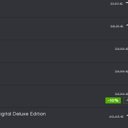
51,97 €
58,31 €
59,99 
59,99 
59,99 
-10%
-
gital Deluxe Edition
60,63 €