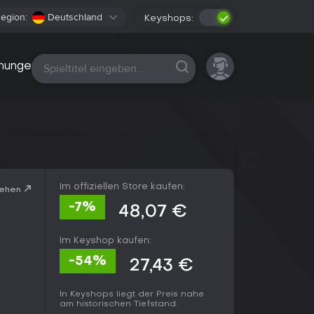
egion:
Deutschland
Keyshops:
Alle Plattformen
nungen
Im offiziellen Store kaufen:
sehen
-7%
48,07 €
Im Keyshop kaufen:
-54%
27,43 €
In Keyshops liegt der Preis nahe
am historischen Tiefstand.