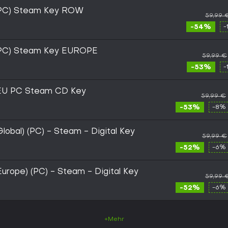
(PC) Steam Key ROW
59,99 
-54%
-
(PC) Steam Key EUROPE
59,99 €
-53%
-
EU PC Steam CD Key
59,99 €
-53%
-8% 
lobal) (PC) - Steam - Digital Key
59,99 €
-52%
-6% 
urope) (PC) - Steam - Digital Key
59,99 
-52%
-6% 
+Mehr