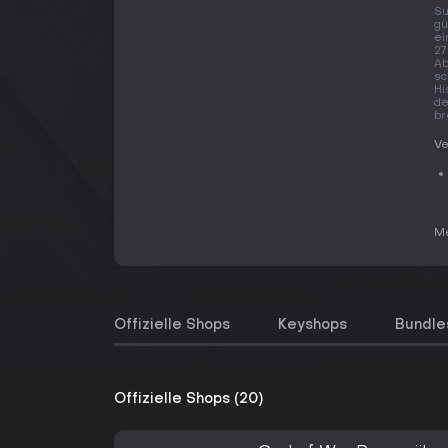
Su
gü
ei
27
Ab
sc
Hi
de
br
Ve
Me
Offizielle Shops
Keyshops
Bundle
Offizielle Shops (20)