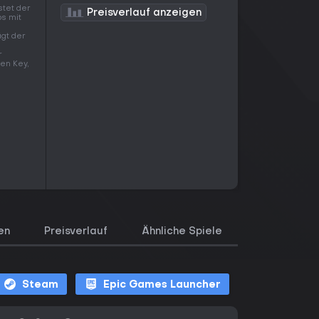
stet der
Preisverlauf anzeigen
s mit
ägt der
r
nen Key,
en
Preisverlauf
Ähnliche Spiele
Steam
Epic Games Launcher