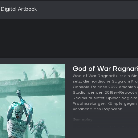
Digital Artbook
God of War Ragnarö
God of War Ragnarök ist ein Si
setzt die nordische Saga um Kra
Console-Release 2022 erschien e
Studio, der den 2018er-Reboot ver
Realms auslotet. Spieler begle
Prophezeiungen, Kämpfe gegen G
Vorabend des Ragnarök.
Gameplay
Im Kern von God of War Ragnarö
Third-Person-Perspektive. Kratos