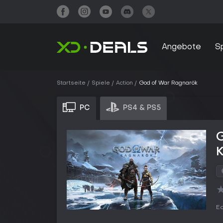
Angebote
S
Startseite
Spiele
Action
God of War Ragnarök
PC
PS4 & PS5
Ed