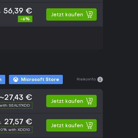
56,39 €
€
Jetzt kaufen
-6%
Risikoinfo:
m
Microsoft Store
~27,43 €
Jetzt kaufen
with SEAL17XDD
27,57 €
€
Jetzt kaufen
10% with XDD10