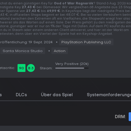
chst du einen günstigen Key für
God of War Ragnarök
? Stand 6 Aug. 2026 ko
nstigste Key
27,43 €
bei Gameseal. Wir vergleichen 68 Angebote aus 23 Shop
ner Spanne von
27,43 €
bis
69,99 €
. In Keyshops liegt der niedrigste Preis bei
,43 €, in offiziellen Shops beginnt er bei 48,07 €. Bei so vielen Verkäufern betr
stand zwischen den Extremen oft ein Vielfaches, die Shopwahl wiegt hier also
hwerer als das Warten auf einen Sale. Der Preis gehört zu den niedrigsten de
storie, günstiger war er nur an 1% der Tage mit Daten. Auf dem PC kaufst du ei
n du in Steam oder einem anderen Client aktivierst, und hier ist der Markt am
eitesten, denn über ein Viertel der Spiele hat ein Keyshop-Angebot.
röffentlichung: 19 Sept. 2024
PlayStation Publishing LLC
Santa Monica Studio
Action
Very Positive
(20k)
tacritic:
90
8.3
Steam:
s
DLCs
Über das Spiel
Systemanforderung
DRM: