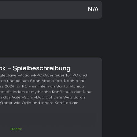
N/A
k - Spielbeschreibung
ngleplayer-Action-RPG-Abenteuer für PC und
tos und seinen Sohn Atreus fort. Nach dem
s 2024 für PC - ein Titel von Santa Monica
tieft, indem er mythische Konflikte in den Nine
iten das Vater-Sohn-Duo auf dem Weg durch
ötter wie Odin und innere Konflikte am
k drehen sich Kämpfe, Erkundung und Story um
+Mehr
 setzt auf Waffen wie die Leviathan Axe für Fern-