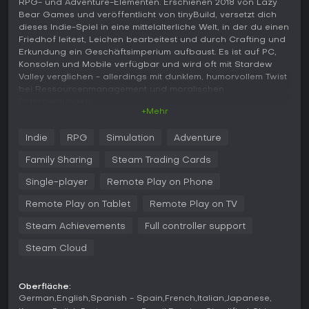
RPG- und Adventure-Elementen. Erschienen 2018 von Lazy
Bear Games und veröffentlicht von tinyBuild, versetzt dich
dieses Indie-Spiel in eine mittelalterliche Welt, in der du einen
Friedhof leitest, Leichen bearbeitest und durch Crafting und
Erkundung ein Geschäftsimperium aufbaust. Es ist auf PC,
Konsolen und Mobile verfügbar und wird oft mit Stardew
Valley verglichen - allerdings mit dunklem, humorvollem Twist
bei Ressourcenmanagement und moralischen
Entscheidungen.
+Mehr
Gameplay
Indie
RPG
Simulation
Adventure
Im Kern von Graveyard Keeper geht es um die Pflege eines
mittelalterlichen Friedhofs. Du beginnst mit dem Begraben
Family Sharing
Steam Trading Cards
von Leichen, bereitest Körper vor, um Grabqualität zu
steigern und Punkte für Kirchen-Upgrades zu sammeln.
Single-player
Remote Play on Phone
Ressourcen sammelst du durch Holzhacken, Erzabbau und
Remote Play on Tablet
Remote Play on TV
Kräutersuche in der Umgebung, um Werkzeuge und Items zu
craften. Tech-Bäume für Alchemie, Schmieden und weitere
Steam Achievements
Full controller support
Skills ermöglichen Automatisierung - etwa Zombie-Arbeiter
aus dem Breaking Dead DLC.
Steam Cloud
Erkundung führt in Dungeons, wo du gegen Feinde kämpfst
und seltene Zutaten für Alchemie-Experimente holst. Quests
Oberfläche:
drehen sich um Dorfbewohner, deren Probleme du löst und
German
English
Spanish - Spain
French
Italian
Japanese
Storylines vorantreibst, die Themen wie Kapitalismus und