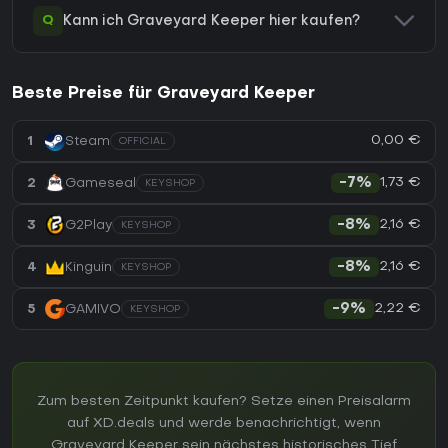
Q
Kann ich Graveyard Keeper hier kaufen?
Beste Preise für Graveyard Keeper
0,00 €
1
Steam
OFFICIAL
1,73 €
2
Gameseal
-7%
KEYSHOP
2,16 €
3
G2Play
-8%
KEYSHOP
2,16 €
4
Kinguin
-8%
KEYSHOP
2,22 €
5
GAMIVO
-9%
KEYSHOP
Zum besten Zeitpunkt kaufen? Setze einen Preisalarm
auf XD.deals und werde benachrichtigt, wenn
Graveyard Keeper sein nächstes historisches Tief