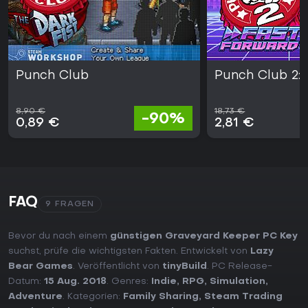
Punch Club
Punch Club 2: 
8,90 €
18,73 €
-90%
0,89 €
2,81 €
FAQ
9 FRAGEN
Bevor du nach einem
günstigen Graveyard Keeper PC Key
suchst, prüfe die wichtigsten Fakten. Entwickelt von
Lazy
Bear Games
. Veröffentlicht von
tinyBuild
. PC Release-
Datum:
15 Aug. 2018
. Genres:
Indie
,
RPG
,
Simulation
,
Adventure
. Kategorien:
Family Sharing
,
Steam Trading