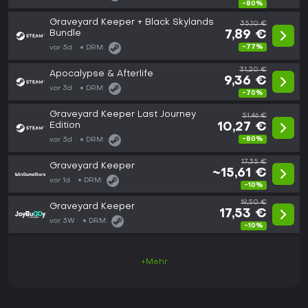
-80%
Graveyard Keeper + Black Skylands
35,10 €
Bundle
7,89 €
-77%
vor 3d
DRM:
31,20 €
Apocalypse & Afterlife
9,36 €
vor 3d
DRM:
-70%
Graveyard Keeper Last Journey
51,46 €
Edition
10,27 €
-80%
vor 3d
DRM:
17,35 €
Graveyard Keeper
~15,61 €
vor 1d
DRM:
-10%
19,50 €
Graveyard Keeper
17,53 €
vor 3W
DRM:
-10%
+Mehr