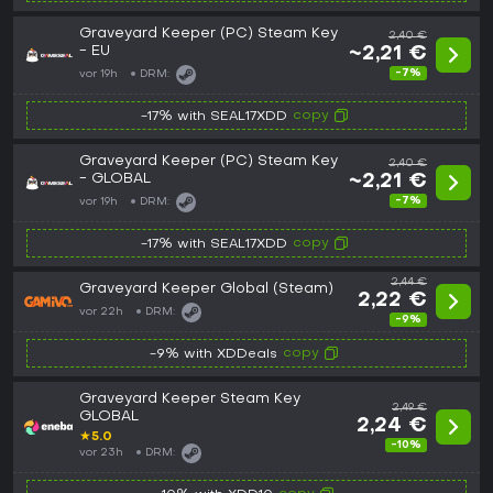
Graveyard Keeper (PC) Steam Key
2,40 €
- EU
~2,21 €
-7%
vor 19h
DRM:
copy
-17% with SEAL17XDD
Graveyard Keeper (PC) Steam Key
2,40 €
- GLOBAL
~2,21 €
-7%
vor 19h
DRM:
copy
-17% with SEAL17XDD
2,44 €
Graveyard Keeper Global (Steam)
2,22 €
vor 22h
DRM:
-9%
copy
-9% with XDDeals
Graveyard Keeper Steam Key
2,49 €
GLOBAL
2,24 €
★
5.0
-10%
vor 23h
DRM: