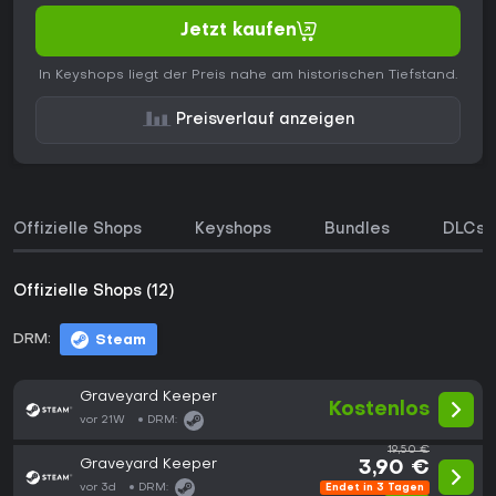
Jetzt kaufen
In Keyshops liegt der Preis nahe am historischen Tiefstand.
Preisverlauf anzeigen
Offizielle Shops
Keyshops
Bundles
DLCs
Offizielle Shops (12)
DRM:
Steam
Graveyard Keeper
Kostenlos
vor 21W
DRM:
19,50 €
Graveyard Keeper
3,90 €
vor 3d
DRM:
Endet in 3 Tagen