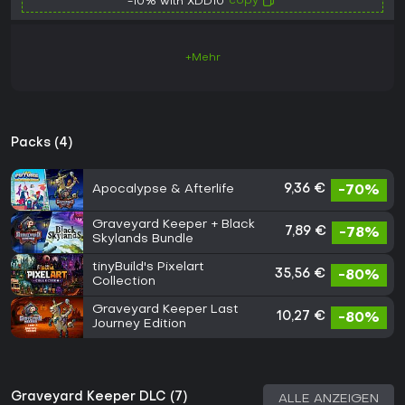
copy
-10% with XDD10
+Mehr
Packs (4)
Apocalypse & Afterlife
9,36 €
-70%
Graveyard Keeper + Black
7,89 €
-78%
Skylands Bundle
tinyBuild's Pixelart
35,56 €
-80%
Collection
Graveyard Keeper Last
10,27 €
-80%
Journey Edition
Graveyard Keeper DLC (7)
ALLE ANZEIGEN