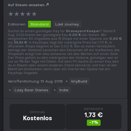
Auf Steam ansehen
★
★
★
★
★
Editionen:
Standard
Last Journey
Suchst du einen günstigen Key für
Graveyard Keeper
? Stand 9
Aug. 2026 kostet der günstigste Key
0,00 €
bei Steam. Wir
vergleichen 40 Angebote aus 19 Shops mit einer Spanne von
0,00 €
bis
35,56 €
. In Keyshops liegt der niedrigste Preis bei 1,73 €, in
offiziellen Shops beginnt er bei 0,00 €. Bei so vielen Verkäufern
beträgt der Abstand zwischen den Extremen oft ein Vielfaches, die
Shopwahl wiegt hier also schwerer als das Warten auf einen Sale.
Der Preis gehört zu den niedrigsten der Historie, günstiger war er
nur an 1% der Tage mit Daten. Auf dem PC kaufst du einen Key, den
du in Steam oder einem anderen Client aktivierst, und hier ist der
Markt am breitesten, denn über ein Viertel der Spiele hat ein
Keyshop-Angebot.
Veröffentlichung: 15 Aug. 2018
tinyBuild
Lazy Bear Games
Indie
KEYSHOPS
OFFICIAL
1,73 €
Kostenlos
-7%