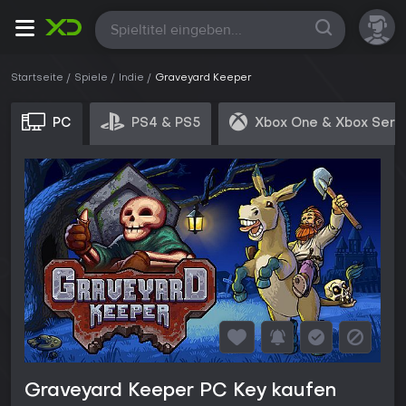
Alle
Startseite
Spiele
Indie
Graveyard Keeper
PC
PS4 & PS5
Xbox One & Xbox Seri
Graveyard Keeper PC Key kaufen