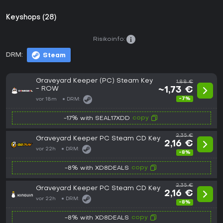
Keyshops (28)
Risikoinfo:
DRM:
Steam
Graveyard Keeper (PC) Steam Key
1,88 €
- ROW
~1,73 €
-7%
vor 18m
DRM:
copy
-17% with SEAL17XDD
2,35 €
Graveyard Keeper PC Steam CD Key
2,16 €
vor 22h
DRM:
-8%
copy
-8% with XD8DEALS
2,35 €
Graveyard Keeper PC Steam CD Key
2,16 €
vor 22h
DRM:
-8%
copy
-8% with XD8DEALS