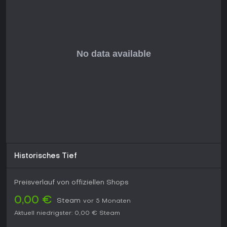
Fleischverkauf ans Metzgeramt. Dungeons bieten einfachen
Hack-and-Slash-Kampf mit Materialien für den Fortschritt.
Insgesamt fördern die Systeme kreatives Problemlösen in
satirischer Mittelalter-Umgebung.
Aktueller Stand und Updates
Stand 2026 gab's seit dem 2021er Better Save Soul DLC
keinen neuen Content mehr, doch Basisspiel und
Erweiterungen laufen rund. Community-Diskussionen zeigen
anhaltendes Interesse trotz Grind-Elementen. Keine
Overhauls oder Seasons - ein abgeschlossenes Paket für
Neulinge.
Historisches Tief
Preisverlauf von offiziellen Shops
0,00 €
Steam
vor 5 Monaten
Aktuell niedrigster:
0,00 €
Steam