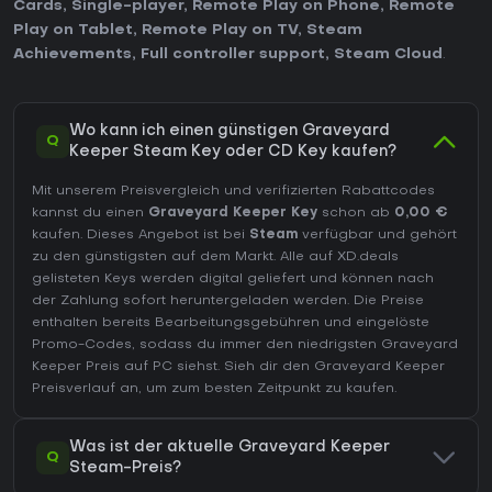
Cards
,
Single-player
,
Remote Play on Phone
,
Remote
Play on Tablet
,
Remote Play on TV
,
Steam
Achievements
,
Full controller support
,
Steam Cloud
.
Wo kann ich einen günstigen Graveyard
Q
Keeper Steam Key oder CD Key kaufen?
Mit unserem Preisvergleich und verifizierten Rabattcodes
kannst du einen
Graveyard Keeper Key
schon ab
0,00 €
kaufen. Dieses Angebot ist bei
Steam
verfügbar und gehört
zu den günstigsten auf dem Markt. Alle auf XD.deals
gelisteten Keys werden digital geliefert und können nach
der Zahlung sofort heruntergeladen werden. Die Preise
enthalten bereits Bearbeitungsgebühren und eingelöste
Promo-Codes, sodass du immer den niedrigsten Graveyard
Keeper Preis auf
PC
siehst. Sieh dir den
Graveyard Keeper
Preisverlauf
an, um zum besten Zeitpunkt zu kaufen.
Was ist der aktuelle Graveyard Keeper
Q
Steam-Preis?