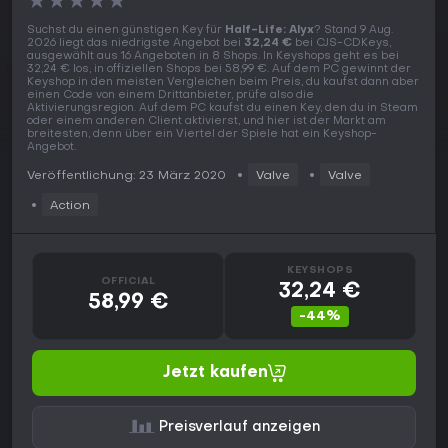
★
★
★
★
★
Suchst du einen günstigen Key für
Half-Life: Alyx
? Stand 9 Aug.
2026 liegt das niedrigste Angebot bei
32,24 €
bei CJS-CDKeys,
ausgewählt aus 16 Angeboten in 8 Shops. In Keyshops geht es bei
32,24 € los, in offiziellen Shops bei 58,99 €. Auf dem PC gewinnt der
Keyshop in den meisten Vergleichen beim Preis, du kaufst dann aber
einen Code von einem Drittanbieter, prüfe also die
Aktivierungsregion. Auf dem PC kaufst du einen Key, den du in Steam
oder einem anderen Client aktivierst, und hier ist der Markt am
breitesten, denn über ein Viertel der Spiele hat ein Keyshop-
Angebot.
Veröffentlichung: 23 März 2020
Valve
Valve
Action
KEYSHOPS
OFFICIAL
32,24 €
58,99 €
-44%
Jetzt kaufen
Preisverlauf anzeigen