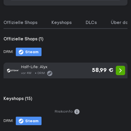
Offizielle Shops
Keyshops
DLCs
Über das
Offizielle Shops (1)
DRM:
Steam
Half-Life: Alyx
58,99 €
vor 4W
DRM:
Keyshops (15)
Risikoinfo:
DRM:
Steam