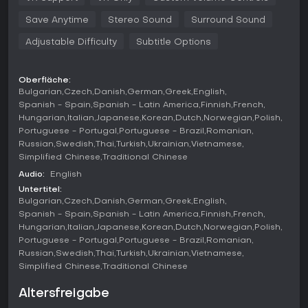
präzises Zielen belohnt wird - etwa durch das Herauslehnen
aus Deckung oder das Werfen von Granaten, um Feinde
Save Anytime
Stereo Sound
Surround Sound
aufzuspüren. Puzzle-Aufgaben verlangen das Hacken
alienischer Geräte oder das Umarrangieren von Objekten,
Adjustable Difficulty
Subtitle Options
während horrorartige Momente Nahkämpfe mit Kreaturen
wie Headcrabs bringen, die sich ans Gesicht klammern und
schnelle Reflexe erfordern, um sie abzuschütteln.
Oberfläche:
Bulgarian
Czech
Danish
German
Greek
English
Die Erkundung motiviert dazu, in Trümmern nach Munition
Spanish - Spain
Spanish - Latin America
Finnish
French
und Heilmitteln zu suchen; physikbasierte Interaktionen
Hungarian
Italian
Japanese
Korean
Dutch
Norwegian
Polish
erlauben es, Flaschen zu werfen, um Feinde abzulenken,
Portuguese - Portugal
Portuguese - Brazil
Romanian
oder Fenster einzuschlagen für taktische Vorteile. Das
Russian
Swedish
Thai
Turkish
Ukrainian
Vietnamese
Design integriert VR-Steuerung nahtlos, sodass Aktionen wie
Simplified Chinese
Traditional Chinese
Nachladen oder das Lösen räumlicher Rätsel intuitiv und
fesselnd wirken.
Audio:
English
Untertitel:
Spielmodi
Bulgarian
Czech
Danish
German
Greek
English
Spanish - Spain
Spanish - Latin America
Finnish
French
Half-Life: Alyx konzentriert sich auf eine Singleplayer-
Kampagne, die sich über eine lineare Abfolge von Kapiteln
Hungarian
Italian
Japanese
Korean
Dutch
Norwegian
Polish
entfaltet und Spieler von Stadtstraßen in alienenverseuchte
Portuguese - Portugal
Portuguese - Brazil
Romanian
Zonen führt. Dieser Modus liefert die zentrale Story-
Russian
Swedish
Thai
Turkish
Ukrainian
Vietnamese
Erfahrung mit abwechslungsreichen Herausforderungen.
Simplified Chinese
Traditional Chinese
Zusätzlich zur Haupt-Kampagne unterstützt das Spiel
Altersfreigabe
Community-Level durch integrierte Tools auf Basis von