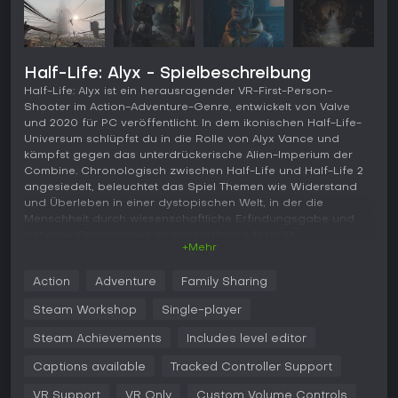
Half-Life: Alyx - Spielbeschreibung
Half-Life: Alyx ist ein herausragender VR-First-Person-
Shooter im Action-Adventure-Genre, entwickelt von Valve
und 2020 für PC veröffentlicht. In dem ikonischen Half-Life-
Universum schlüpfst du in die Rolle von Alyx Vance und
kämpfst gegen das unterdrückerische Alien-Imperium der
Combine. Chronologisch zwischen Half-Life und Half-Life 2
angesiedelt, beleuchtet das Spiel Themen wie Widerstand
und Überleben in einer dystopischen Welt, in der die
Menschheit durch wissenschaftliche Erfindungsgabe und
geheime Operationen an der Hoffnung festhält.
+Mehr
Gameplay
Action
Adventure
Family Sharing
Das Kernelement des Gameplays basiert auf First-Person-
Interaktionen, die speziell für VR-Headsets optimiert sind und
Steam Workshop
Single-player
körperliche Bewegungen sowie Umweltmanipulation
betonen. Mit den Gravity Gloves ziehst du ferne Objekte zu
Steam Achievements
Includes level editor
dir heran und löst so kreative Herausforderungen im Kampf
Captions available
Tracked Controller Support
und bei der Erkundung. Der Nahkampf umfasst Waffen wie
Pistolen, Schrotflinten und Maschinenpistolen, wobei
VR Support
VR Only
Custom Volume Controls