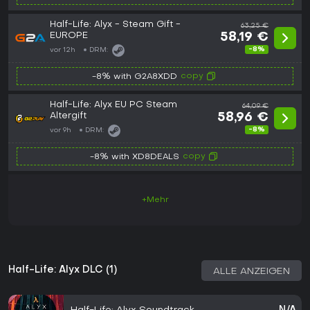
Half-Life: Alyx - Steam Gift -
63,25 €
EUROPE
58,19 €
-8%
vor 12h
DRM:
copy
-8% with G2A8XDD
Half-Life: Alyx EU PC Steam
64,09 €
Altergift
58,96 €
-8%
vor 9h
DRM:
copy
-8% with XD8DEALS
+Mehr
Half-Life: Alyx DLC (1)
ALLE ANZEIGEN