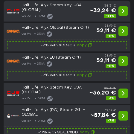
Half-Life: Alyx Steam Key: USA
58,31 €
(GLOBAL)
~32,24 €
-44%
vor 3d
DRM:
58,99 €
Half-Life: Alyx Global (Steam Gift)
52,11 €
vor 9h
DRM:
-11%
copy
-9% with XDDeals
58,99 €
Half-Life: Alyx EU (Steam Gift)
52,11 €
vor 9h
DRM:
-11%
copy
-9% with XDDeals
Half-Life: Alyx Steam Key: USA
58,31 €
(GLOBAL)
~56,20 €
-3%
vor 3d
DRM:
Half-Life: Alyx (PC) Steam Gift -
62,62 €
GLOBAL
~57,84 €
-7%
vor 5h
DRM:
copy
-17% with SEAL17XDD