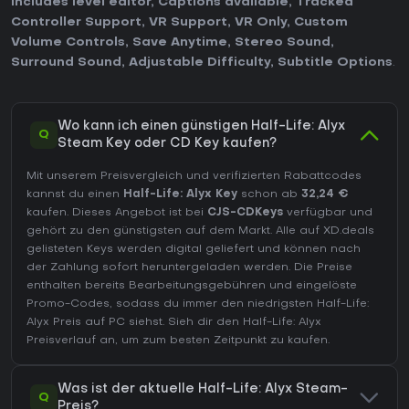
Includes level editor
,
Captions available
,
Tracked
Controller Support
,
VR Support
,
VR Only
,
Custom
Volume Controls
,
Save Anytime
,
Stereo Sound
,
Surround Sound
,
Adjustable Difficulty
,
Subtitle Options
.
Wo kann ich einen günstigen Half-Life: Alyx
Q
Steam Key oder CD Key kaufen?
Mit unserem Preisvergleich und verifizierten Rabattcodes
kannst du einen
Half-Life: Alyx Key
schon ab
32,24 €
kaufen. Dieses Angebot ist bei
CJS-CDKeys
verfügbar und
gehört zu den günstigsten auf dem Markt. Alle auf XD.deals
gelisteten Keys werden digital geliefert und können nach
der Zahlung sofort heruntergeladen werden. Die Preise
enthalten bereits Bearbeitungsgebühren und eingelöste
Promo-Codes, sodass du immer den niedrigsten Half-Life:
Alyx Preis auf
PC
siehst. Sieh dir den
Half-Life: Alyx
Preisverlauf
an, um zum besten Zeitpunkt zu kaufen.
Was ist der aktuelle Half-Life: Alyx Steam-
Q
Preis?