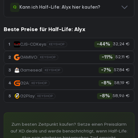
Q
Kann ich Half-Life: Alyx hier kaufen?
Beste Preise für Half-Life: Alyx
32,24 €
1
CJS-CDKeys
-44%
KEYSHOP
52,11 €
2
GAMIVO
-11%
KEYSHOP
57,84 €
3
Gameseal
-7%
KEYSHOP
58,19 €
4
G2A
-8%
KEYSHOP
58,96 €
5
G2Play
-8%
KEYSHOP
Zum besten Zeitpunkt kaufen? Setze einen Preisalarm
auf XD.deals und werde benachrichtigt, wenn Half-Life: