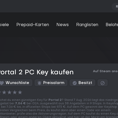
R
piele
Prepaid-Karten
News
Ranglisten
Beloh
ortal 2 PC Key kaufen
Auf Steam an
Wunschliste
Preisalarm
Besitzt
★
★
★
★
★
chst du einen günstigen Key für
Portal 2
? Stand 7 Aug. 2026 liegt das niedrigs
gebot bei
7,06 €
bei G2A, ausgewählt aus 38 Angeboten in 9 Shops. In Keysho
 bei 7,06 € los, in offiziellen Shops bei 9,75 €. Auf dem PC gewinnt der Keyshop
isten Vergleichen beim Preis, du kaufst dann aber einen Code von einem
ittanbieter, prüfe also die Aktivierungsregion. Auf dem PC kaufst du einen Key,
 Steam oder einem anderen Client aktivierst, und hier ist der Markt am breitest