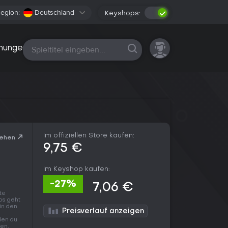
egion:
Deutschland
Keyshops:
Alle Plattformen
nungen
Im offiziellen Store kaufen:
sehen
9,75 €
Im Keyshop kaufen:
-27%
7,06 €
te
ps geht
 in den
Preisverlauf anzeigen
 den du
en,