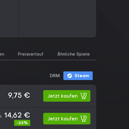
en
Preisverlauf
Ähnliche Spiele
DRM:
Steam
9,75 €
Jetzt kaufen
14,62 €
€
Jetzt kaufen
-25%