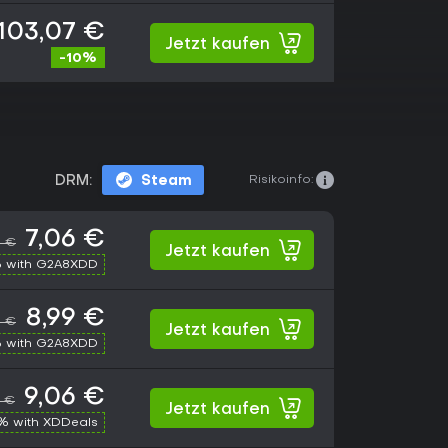
103,07 €
Jetzt kaufen
-10%
Risikoinfo:
DRM:
Steam
7,06 €
5 €
Jetzt kaufen
 with G2A8XDD
8,99 €
8 €
Jetzt kaufen
 with G2A8XDD
9,06 €
6 €
Jetzt kaufen
% with XDDeals