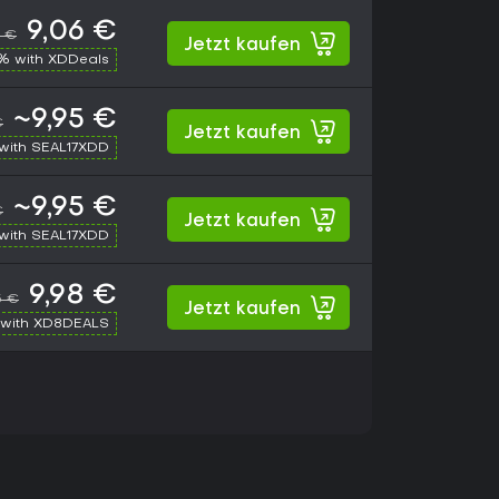
9,06 €
6 €
Jetzt kaufen
% with XDDeals
~9,95 €
€
Jetzt kaufen
with SEAL17XDD
~9,95 €
€
Jetzt kaufen
with SEAL17XDD
9,98 €
5 €
Jetzt kaufen
with XD8DEALS