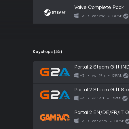
Valve Complete Pack
vor 2W
+3
DRM:
Keyshops (35)
Portal 2 Steam Gift IN
vor 19h
+3
DRM:
Portal 2 Steam Gift S
vor 3d
+3
DRM:
Portal 2 EN/DE/FR/IT G
vor 33m
+3
DRM: