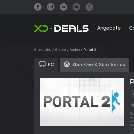
Angebote
S
Startseite
Spiele
Action
Portal 2
PC
Xbox One & Xbox Series
P
Su
An
es
me
Dr
in