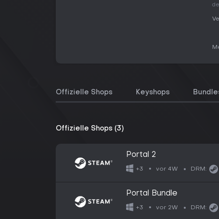
de
Ve
Me
Offizielle Shops
Keyshops
Bundle
Offizielle Shops (3)
Portal 2
vor 4W
+3
DRM:
Portal Bundle
vor 2W
+3
DRM: