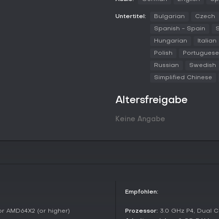
Portal 2 genießt anhaltenden Kul
Untertitel:
Bulgarian
Czech
Kritiker loben Humor und Innova
positive Bewertungen bei Spieler
Spanish - Spain
S
Community-Inhalten - ohne laufe
Hungarian
Italian
Rückwärtskompatibilität auf PC.
Polish
Portuguese
Wer hirnreizende Rätsel mit tiefer
Russian
Swedish
allem bei Koop-Fans oder kreativ
Simplified Chinese
oder Duos auf der Suche nach in
Action-Jäger.
Altersfreigabe
Keine Angabe
Empfohlen:
or AMD64X2 (or higher)
Prozessor:
3.0 GHz P4, Dual Co