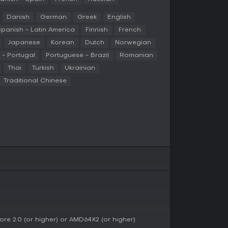
tstatus dank smarter Rätsel und fesselnder Story.
Danish
German
Greek
English
tion, und auf Plattformen wie Steam überwiegen
n. Auch 2026 lockt es Neulinge mit Sales und
panish - Latin America
Finnish
French
nde Updates, aber mit exzellenter
Japanese
Korean
Dutch
Norwegian
 - Portugal
Portuguese - Brazil
Romanian
 Narrative mag, findet in Portal 2 ein Muss - vor
Thai
Turkish
Ukrainian
em Problemlösen. Es eignet sich für Solospieler
Traditional Chinese
tellektuellen Herausforderungen, weniger für
re 2.0 (or higher) or AMD64X2 (or higher)