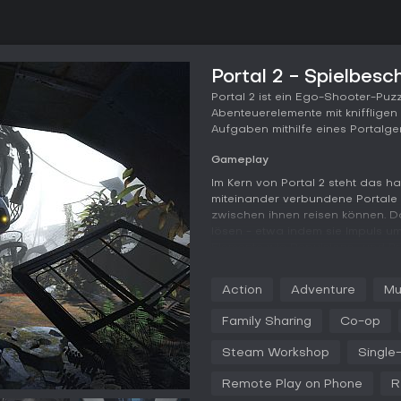
Portal 2 - Spielbesc
Portal 2 ist ein Ego-Shooter-Puzz
Abenteuerelemente mit kniffligen
Aufgaben mithilfe eines Portalgerä
Gameplay
Im Kern von Portal 2 steht das h
miteinander verbundene Portale 
zwischen ihnen reisen können. Da
lösen - etwa indem sie Impuls um
Elemente wie Repulsions- und P
man abprallt oder schneller gleite
über Abgründe, während Light Br
Action
Adventure
Mu
und Objektmanipulation erweiter
fordern kreatives Denken sowie p
Family Sharing
Co-op
ohne klassisches Kampfsystem.
Steam Workshop
Single
Die Erkundung der Aperture Scie
Environmental Storytelling via A
Remote Play on Phone
R
Eine fortschrittliche Physiksimu