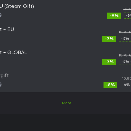
U (Steam Gift)
9,9
-9%
-9
t - EU
10,78 
-7%
-17% 
ft - GLOBAL
10,78 
-7%
-17% 
gift
10,8
-8%
-8% 
+Mehr