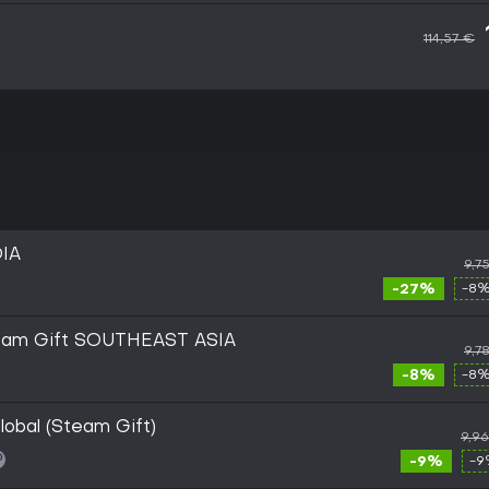
114,57 €
DIA
9,7
-27%
-8%
team Gift SOUTHEAST ASIA
9,7
-8%
-8%
lobal (Steam Gift)
9,9
-9%
-9