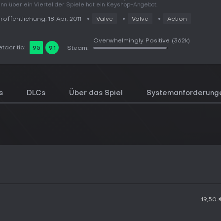
nn über ein Viertel der Spiele hat ein Keyshop-Angebot.
röffentlichung: 18 Apr. 2011
Valve
Valve
Action
Overwhelmingly Positive
(362k)
tacritic:
95
9.1
Steam:
s
DLCs
Über das Spiel
Systemanforderung
19,50 