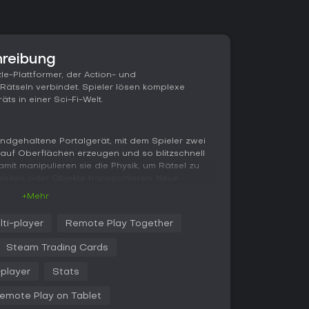
hreibung
le-Plattformer, der Action- und
 Rätseln verbindet. Spieler lösen komplexe
ts in einer Sci-Fi-Welt.
andgehaltene Portalgerät, mit dem Spieler zwei
auf Oberflächen erzeugen und so blitzschnell
mit manipulieren sie die Physik, um Rätsel zu
leiten oder Objekte transportieren. Neue
ropulsion-Gels verändern Oberflächen, damit
+Mehr
t. Aerial Faith Plates katapultieren die Spieler
idges und Excursion Funnels die Navigation
lti-player
Remote Play Together
n. Die Rätsel werden immer anspruchsvoller und
räzises Timing - alles aus der Ich-Perspektive,
Steam Trading Cards
-player
Stats
nce-Anlage steht im Vordergrund, ergänzt durch
udio-Logs und Interaktionen mit KI-Charakteren.
emote Play on Tablet
lation ermöglicht unerwartete Lösungen und macht