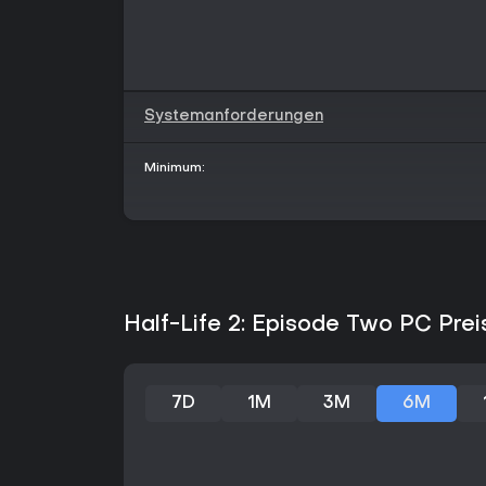
Systemanforderungen
Minimum:
Half-Life 2: Episode Two PC Prei
7D
1M
3M
6M