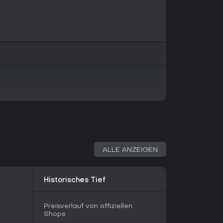
e Multiplayer-Modi oder Extras - alles dreht sich
dlung. Die Kampagne dauert rund sechs Stunden
design statt Länge.
 die Tiefe. Erfolge belohnen kreative Aktionen
uf unkonventionelle Weise oder das
em Auto. Verbündete wie Vortigaunts helfen im
n für kleine Heilungen gesammelt werden. Der
ngine für schärfere Grafik und ausgedehntere
rgängern.
feindlichen Combine mit transhumanen Soldaten,
ischen Advisors. Neue Kreaturen wie die
nnung, da sie in Rudeln jagen und im Kampf
ALLE ANZEIGEN
on-Shooter finden in Half-Life 2: Episode Two
Historisches Tief
 gelungenen Action-Story-Mischung. Es erreicht
 basierend auf 21 Rezensionen und wird für
lung gelobt. Kritiker bemängelten die Kürze,
Preisverlauf von offiziellen
end poliert und fesselnd.
Shops