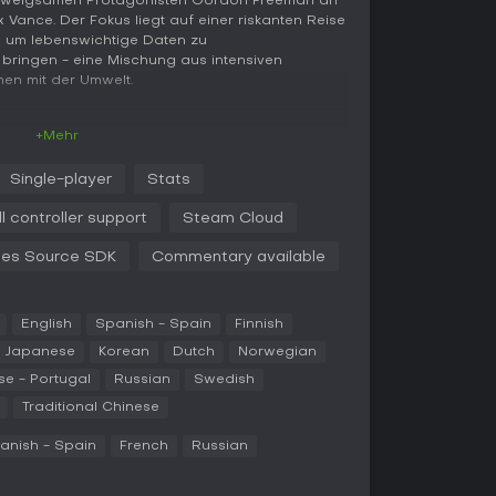
 schweigsamen Protagonisten Gordon Freeman an
 Vance. Der Fokus liegt auf einer riskanten Reise
, um lebenswichtige Daten zu
bringen - eine Mischung aus intensiven
nen mit der Umwelt.
+Mehr
 sich alles um First-Person-Shooting, kombiniert
. Du durchquerst lineare Abschnitte, die in weite
Single-player
Stats
gen Feinde clevere Umweltnutzung erfordern.
ight, mit der du Objekte wie Stämme oder
ll controller support
Steam Cloud
, um Hindernisse zu meistern oder Gegner zu
des Source SDK
Commentary available
um Einsatz: Ein aufgerüstetes Auto mit Radar
rohungen auf. Es eignet sich für Offroad-
 im Kampf, etwa indem es bestimmte Feinde
English
Spanish - Spain
Finnish
ch um Dinge wie die Stabilisierung einer
Japanese
Korean
Dutch
Norwegian
satz spezieller Geräte gegen riesige Strider.
se - Portugal
Russian
Swedish
ung durch widerstandsfähige Hunter, die
hüsse auf Schwachstellen mit Explosiven oder
Traditional Chinese
anish - Spain
French
Russian
ine reine Singleplayer-Erfahrung mit Fokus auf