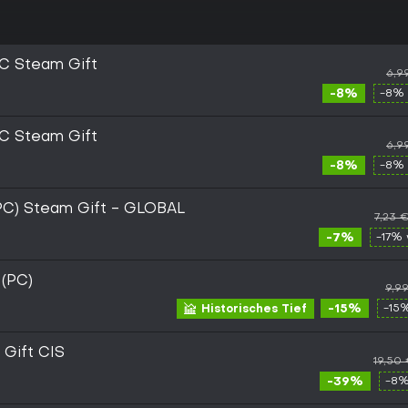
PC Steam Gift
6,9
-8%
-8% 
PC Steam Gift
6,9
-8%
-8% 
(PC) Steam Gift - GLOBAL
7,23 
-7%
-17% 
 (PC)
9,9
-15%
-15
Historisches Tief
Gift CIS
19,50
-39%
-8%