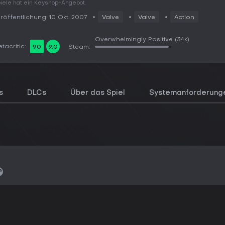
iele hat ein Keyshop-Angebot.
röffentlichung: 10 Okt. 2007
Valve
Valve
Action
Overwhelmingly Positive
(34k)
tacritic:
90
9.0
Steam:
s
DLCs
Über das Spiel
Systemanforderung