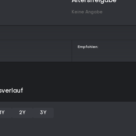
Altersfreigabe
die Story-Kampagne. Es gibt kein
um den Solo-Durchlauf der Han
Keine Angabe
und setzt auf hochwertiges Level
Key Features and Mechanics
Verschiedene Mechaniken steigern
wie das Besiegen von Hunters a
Zerquetschen von Soldaten mit d
Empfohlen:
Kampf, und Antlion-Larven könne
Titel nutzt die Stärken seiner E
Umgebungen im Vergleich zu Vo
Zu den Fraktionen gehören die 
gigantischen Stridern und psion
wendigen Hunter sorgen für Spa
intelligent reagieren.
sverlauf
Lohnt es sich?
Fans storygetriebener First-Pers
eine starke Empfehlung dank der
1Y
2Y
3Y
eine Metacritic-Note von 90/100
Leveldesign und Charakterentwick
doch die Erfahrung ist durchgeh