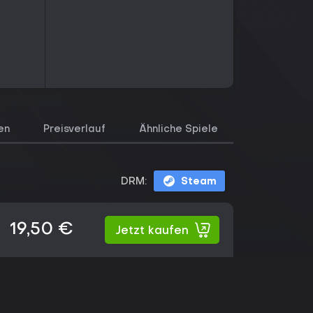
en
Preisverlauf
Ähnliche Spiele
DRM:
Steam
19,50 €
Jetzt kaufen