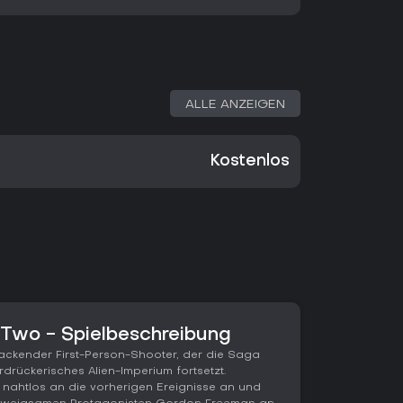
ALLE ANZEIGEN
Kostenlos
e Two - Spielbeschreibung
 packender First-Person-Shooter, der die Saga
rückerisches Alien-Imperium fortsetzt.
il nahtlos an die vorherigen Ereignisse an und