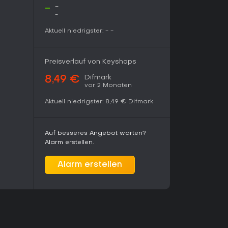
asisversion von Half-Life 2 auf digitalen
-
-
t ohne separaten Kauf verfügbar. Ohne laufende
-
ein abgeschlossenes Paket. Wer narrative FPS
ne gelungene Fortsetzung - Neulinge sollten
Aktuell niedrigster:
-
-
, um den Kontext zu verstehen.
Preisverlauf von Keyshops
Difmark
8,49 €
vor 2 Monaten
Aktuell niedrigster:
8,49 €
Difmark
Auf besseres Angebot warten?
Alarm erstellen.
Alarm erstellen