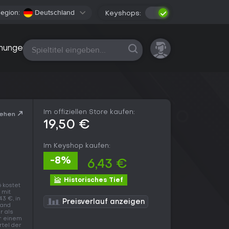
egion:
Deutschland
Keyshops:
Alle Plattformen
nungen
Im offiziellen Store kaufen:
sehen
19,50 €
Im Keyshop kaufen:
-8%
6,43 €
Historisches Tief
 kostet
 mit
43 €, in
Preisverlauf anzeigen
tand
r als
er einem
rtel der