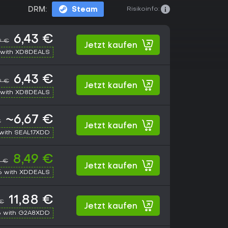
Risikoinfo:
DRM:
Steam
6,43 €
9 €
Jetzt kaufen
with XD8DEALS
6,43 €
9 €
Jetzt kaufen
with XD8DEALS
~6,67 €
€
Jetzt kaufen
with SEAL17XDD
8,49 €
9 €
Jetzt kaufen
% with XDDEALS
11,88 €
 €
Jetzt kaufen
 with G2A8XDD