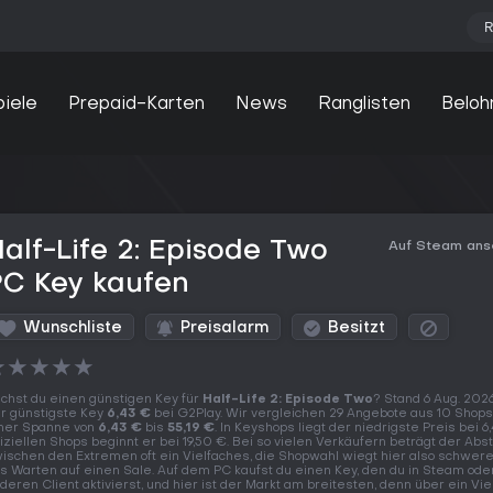
R
piele
Prepaid-Karten
News
Ranglisten
Beloh
alf-Life 2: Episode Two
Auf Steam an
PC Key kaufen
Wunschliste
Preisalarm
Besitzt
★
★
★
★
★
chst du einen günstigen Key für
Half-Life 2: Episode Two
? Stand 6 Aug. 2026
r günstigste Key
6,43 €
bei G2Play. Wir vergleichen 29 Angebote aus 10 Shops
ner Spanne von
6,43 €
bis
55,19 €
. In Keyshops liegt der niedrigste Preis bei 6,
fiziellen Shops beginnt er bei 19,50 €. Bei so vielen Verkäufern beträgt der Abs
ischen den Extremen oft ein Vielfaches, die Shopwahl wiegt hier also schwere
s Warten auf einen Sale. Auf dem PC kaufst du einen Key, den du in Steam od
deren Client aktivierst, und hier ist der Markt am breitesten, denn über ein Vie