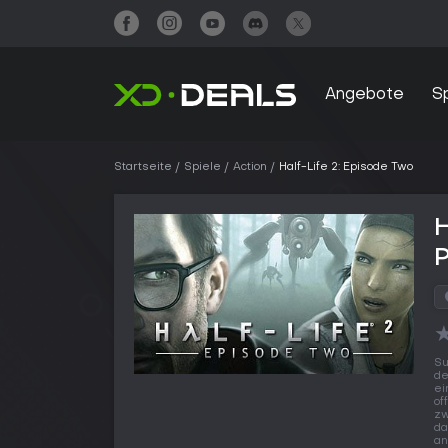
Angebote
S
Startseite
Spiele
Action
Half-Life 2: Episode Two
H
Su
de
ei
of
zw
da
an