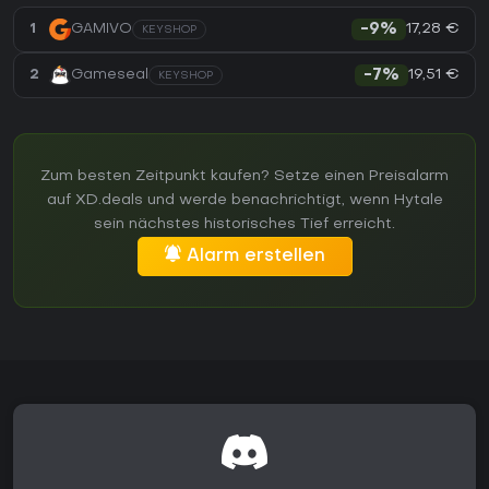
17,28 €
1
GAMIVO
-9%
KEYSHOP
19,51 €
2
Gameseal
-7%
KEYSHOP
Zum besten Zeitpunkt kaufen? Setze einen Preisalarm
auf XD.deals und werde benachrichtigt, wenn Hytale
sein nächstes historisches Tief erreicht.
Alarm erstellen