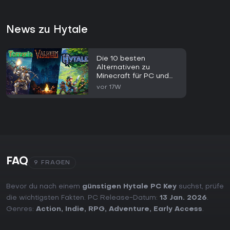
News zu Hytale
Die 10 besten
Alternativen zu
Minecraft für PC und
Steam im Jahr 2026
vor 17W
FAQ
9 FRAGEN
Bevor du nach einem
günstigen Hytale PC Key
suchst, prüfe
die wichtigsten Fakten. PC Release-Datum:
13 Jan. 2026
.
Genres:
Action
,
Indie
,
RPG
,
Adventure
,
Early Access
.