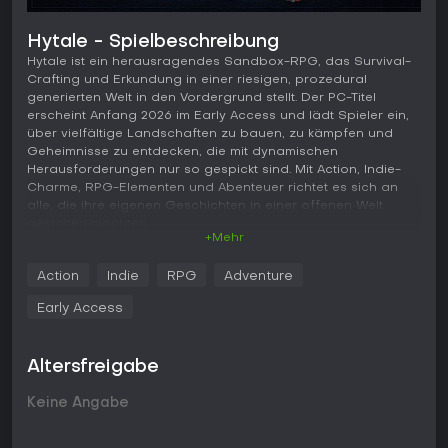
Hytale - Spielbeschreibung
Hytale ist ein herausragendes Sandbox-RPG, das Survival-
Crafting und Erkundung in einer riesigen, prozedural
generierten Welt in den Vordergrund stellt. Der PC-Titel
erscheint Anfang 2026 im Early Access und lädt Spieler ein,
über vielfältige Landschaften zu bauen, zu kämpfen und
Geheimnisse zu entdecken, die mit dynamischen
Herausforderungen nur so gespickt sind. Mit Action, Indie-
Charme, RPG-Elementen und Abenteuer richtet es sich an
alle, die ihre eigenen Geschichten in einer offenen Welt
gestalten möchten.
+Mehr
Gameplay
Action
Indie
RPG
Adventure
Im Kern dreht sich Hytale um das Sammeln von Ressourcen,
das Herstellen von Tools und das Überleben in einer Welt,
Early Access
die dank prozeduraler Generierung bei jedem Durchgang
anders aussieht. Spieler beginnen damit, Zonen zu erkunden
- unterschiedliche Biomes mit einzigartigen Umgebungen,
Altersfreigabe
Kreaturen und Materialien. Kampf ist zentral und umfasst
Echtzeit-Kämpfe gegen vielfältige Gegner mit Waffen und
Keine Angabe
Fähigkeiten, die über Fortschrittssysteme aufgerüstet
werden. Bauen fällt leicht, Block-States erlauben detaillierte
Konstruktionen von einfachen Unterschlüpfen bis hin zu