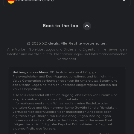
Back to the top
© 2026 XD.deals. Alle Rechte vorbehalten.
Alle Marken, Spieltitel, Logos und Bilder sind Eigentum ihrer jeweiligen
Inhaber und werden nur zu Identifizierungs- und Informationszwecken
verwendet.
Haftungsausschluss:
XD.deals ist ein unabhängiger
Preisvergleichs- und Deal-Aggregationsdienst und ist nicht mit
Valve Corporation verbunden oder von ihr unterstützt. Steam und
das Steam-Logo sind Marken und/oder eingetragene Marken der
Valve Corporation.
XD.deals verwendet öffentlich zugängliche Daten von Steam und
zeigt Preisinformationen von Drittanbietern nur zu
Informationszwecken an. Wir verkaufen keine Produkte oder
digitalen Keys und übernehmen keine Gewähr für die Richtigkeit,
Verfügbarkeit oder Gültigkeit der angezeigten Angebote oder
digitalen Keys. Überprüfen Sie die endgültigen Bedingungen
immer direkt auf der Website des Shops, bevor Sie einen Kauf
tätigen. Jeder Kauf digitaler Keys bei Drittanbietern erfolgt auf
eigenes Risiko des Nutzers.