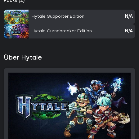
Packs (2)
Hytale Supporter Edition
N/A
Hytale Cursebreaker Edition
N/A
Über Hytale