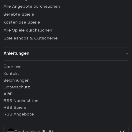
Alle Angebote durchsuchen
Beliebte Spiele
Kostenlose Spiele
Alle Spiele durchsuchen
Spieleshops & Gutscheine
Anleitungen
FAQ
Über uns
Anleitungen
Kontakt
Wie aktiviert man einen Steam CD Key?
Belohnungen
Wie aktiviert man einen Epic Games CD Key?
Datenschutz
AGB
Wie aktiviert man einen GOG CD Key?
RSS Nachrichten
Wie aktiviert man einen Ubisoft Connect CD Key?
RSS Spiele
Wie aktiviert man einen EA App CD Key?
RSS Angebote
Wie aktiviert man einen Battle.net CD Key?
Deutschland (EUR)