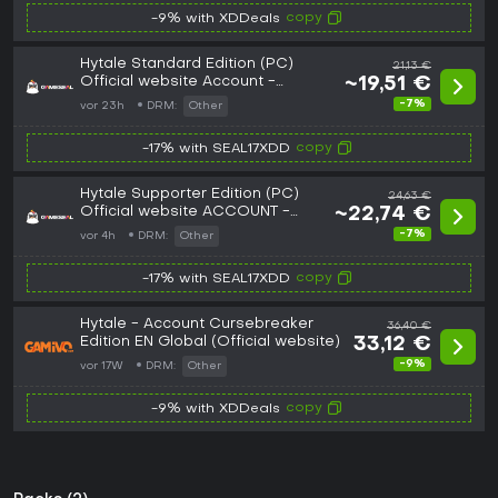
copy
-9% with XDDeals
Hytale Standard Edition (PC)
21,13 €
Official website Account -
~19,51 €
GLOBAL
-7%
vor 23h
DRM:
Other
copy
-17% with SEAL17XDD
Hytale Supporter Edition (PC)
24,63 €
Official website ACCOUNT -
~22,74 €
GLOBAL
-7%
vor 4h
DRM:
Other
copy
-17% with SEAL17XDD
Hytale - Account Cursebreaker
36,40 €
Edition EN Global (Official website)
33,12 €
-9%
vor 17W
DRM:
Other
copy
-9% with XDDeals