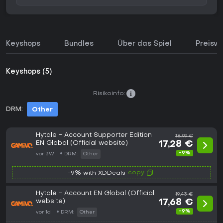
Keyshops
Bundles
Über das Spiel
Preisve
Keyshops (5)
Risikoinfo:
DRM:
Other
Hytale - Account Supporter Edition
18,99 €
EN Global (Official website)
17,28 €
-9%
vor 3W
DRM:
Other
copy
-9% with XDDeals
Hytale - Account EN Global (Official
19,43 €
website)
17,68 €
-9%
vor 1d
DRM:
Other