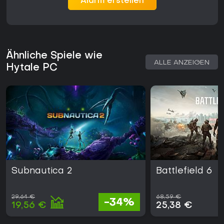
Alarm erstellen
wie Mod-Server-Stabilität noch Feinschliff brauchen.
Laufende Updates berücksichtigen Community-Feedback
und bringen neue Features - das Spiel hat echtes Potenzial
für langfristigen Spaß.
Es passt ideal zu denen, die Bauen und Kämpfen ohne
Ähnliche Spiele wie
starre Vorgaben kombinieren möchten, vor allem in
ALLE ANZEIGEN
Hytale PC
prozeduralen Welten. Passt das zu dir, lohnt sich der Einstieg
im Early Access, während das Spiel weiterwächst.
Subnautica 2
Battlefield 6
29,64 €
68,59 €
-34%
19,56 €
25,38 €