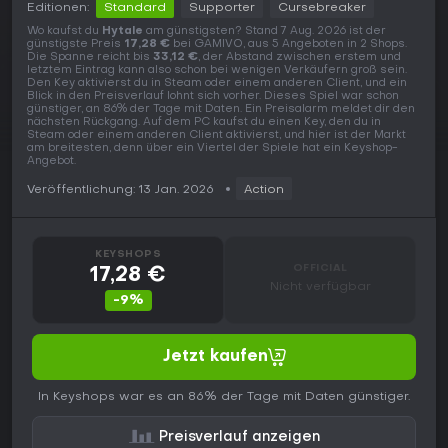
Editionen:
Standard
Supporter
Cursebreaker
Wo kaufst du
Hytale
am günstigsten? Stand 7 Aug. 2026 ist der
günstigste Preis
17,28 €
bei GAMIVO, aus 5 Angeboten in 2 Shops.
Die Spanne reicht bis
33,12 €
, der Abstand zwischen erstem und
letztem Eintrag kann also schon bei wenigen Verkäufern groß sein.
Den Key aktivierst du in Steam oder einem anderen Client, und ein
Blick in den Preisverlauf lohnt sich vorher. Dieses Spiel war schon
günstiger, an 86% der Tage mit Daten. Ein Preisalarm meldet dir den
nächsten Rückgang. Auf dem PC kaufst du einen Key, den du in
Steam oder einem anderen Client aktivierst, und hier ist der Markt
am breitesten, denn über ein Viertel der Spiele hat ein Keyshop-
Angebot.
Veröffentlichung: 13 Jan. 2026
Action
KEYSHOPS
OFFICIAL
17,28 €
Nicht verfügbar
-9%
Jetzt kaufen
In Keyshops war es an 86% der Tage mit Daten günstiger.
Preisverlauf anzeigen