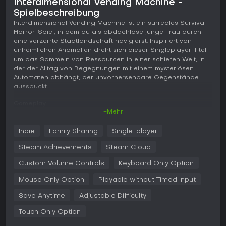
Interdimensional Vending Machine -
Spielbeschreibung
Interdimensional Vending Machine ist ein surreales Survival-
Horror-Spiel, in dem du als obdachlose junge Frau durch
eine verzerrte Stadtlandschaft navigierst. Inspiriert von
unheimlichen Anomalien dreht sich dieser Singleplayer-Titel
um das Sammeln von Ressourcen in einer schiefen Welt, in
der der Alltag von Begegnungen mit einem mysteriösen
Automaten abhängt, der unvorhersehbare Gegenstände
ausspuckt.
Gameplay
+Mehr
Im Kern von Interdimensional Vending Machine steht ein
spannungsgeladener Kreislauf aus Ressourcenmanagement
Indie
Family Sharing
Single-player
und Risikobewertung. Du beginnst damit, auf schwach
beleuchteten Straßen um Münzen zu betteln - Passanten
Steam Achievements
Steam Cloud
werfen dir Kleingeld zu oder äußern rätselhafte
Bemerkungen, die die unheimliche Stimmung verstärken.
Custom Volume Controls
Keyboard Only Option
Diese Münzen sind dein Lebensretter und dienen dem Kauf
Mouse Only Option
Playable without Timed Input
von Items aus dem rätselhaften Automaten, der Japanische
Yen akzeptiert und bizarre, fremdartige Waren liefert.
Save Anytime
Adjustable Difficulty
Nach dem Einwurf spuckt der Automat zufällige Items aus,
Touch Only Option
die dich am Leben halten oder unvorhergesehene Folgen
haben können. Manche stillen Hunger oder Durst und bieten