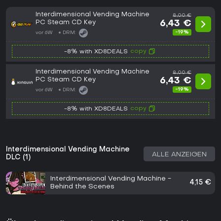
Interdimensional Vending Machine
8,00 €
PC Steam CD Key
6,43 €
-19%
vor 6W
DRM:
copy
-8% with XD8DEALS
Interdimensional Vending Machine
8,00 €
PC Steam CD Key
6,43 €
-19%
vor 6W
DRM:
copy
-8% with XD8DEALS
Interdimensional Vending Machine
ALLE ANZEIGEN
DLC (1)
Interdimensional Vending Machine -
4,15 €
Behind the Scenes