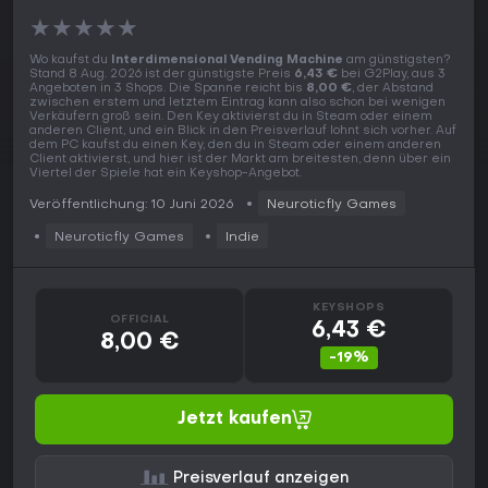
★
★
★
★
★
Wo kaufst du
Interdimensional Vending Machine
am günstigsten?
Stand 8 Aug. 2026 ist der günstigste Preis
6,43 €
bei G2Play, aus 3
Angeboten in 3 Shops. Die Spanne reicht bis
8,00 €
, der Abstand
zwischen erstem und letztem Eintrag kann also schon bei wenigen
Verkäufern groß sein. Den Key aktivierst du in Steam oder einem
anderen Client, und ein Blick in den Preisverlauf lohnt sich vorher. Auf
dem PC kaufst du einen Key, den du in Steam oder einem anderen
Client aktivierst, und hier ist der Markt am breitesten, denn über ein
Viertel der Spiele hat ein Keyshop-Angebot.
Veröffentlichung: 10 Juni 2026
Neuroticfly Games
Neuroticfly Games
Indie
KEYSHOPS
OFFICIAL
6,43 €
8,00 €
-19%
Jetzt kaufen
Preisverlauf anzeigen