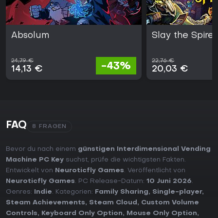
Absolum
Slay the Spire 
24,79 €
22,76 €
-43%
14,13 €
20,03 €
FAQ
8 FRAGEN
Bevor du nach einem
günstigen Interdimensional Vending
Machine PC Key
suchst, prüfe die wichtigsten Fakten.
Entwickelt von
Neuroticfly Games
. Veröffentlicht von
Neuroticfly Games
. PC Release-Datum:
10 Juni 2026
.
Genres:
Indie
. Kategorien:
Family Sharing
,
Single-player
,
Steam Achievements
,
Steam Cloud
,
Custom Volume
Controls
,
Keyboard Only Option
,
Mouse Only Option
,