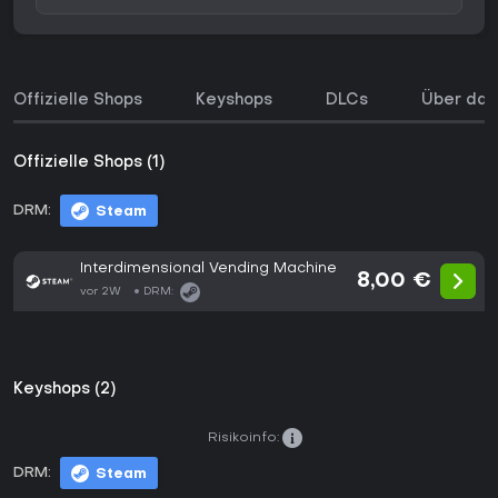
Offizielle Shops
Keyshops
DLCs
Über das
Offizielle Shops (1)
DRM:
Steam
Interdimensional Vending Machine
8,00 €
vor 2W
DRM:
Keyshops (2)
Risikoinfo:
DRM:
Steam