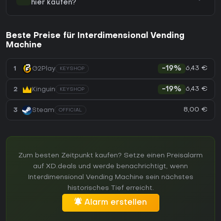
hier kaufen?
Beste Preise für Interdimensional Vending
Machine
6,43 €
1
G2Play
-19%
KEYSHOP
6,43 €
2
Kinguin
-19%
KEYSHOP
8,00 €
3
Steam
OFFICIAL
Zum besten Zeitpunkt kaufen? Setze einen Preisalarm
auf XD.deals und werde benachrichtigt, wenn
Interdimensional Vending Machine sein nächstes
historisches Tief erreicht.
Alarm erstellen