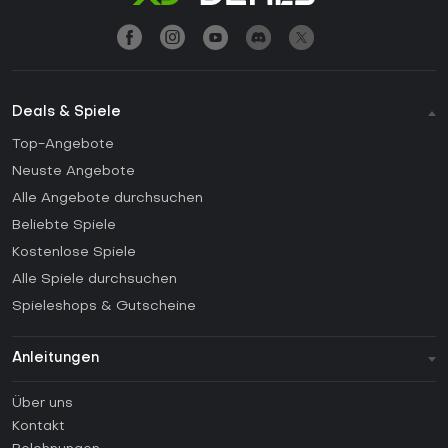
Deals & Spiele
Top-Angebote
Neuste Angebote
Alle Angebote durchsuchen
Beliebte Spiele
Kostenlose Spiele
Alle Spiele durchsuchen
Spieleshops & Gutscheine
Anleitungen
FAQ
Über uns
Anleitungen
Kontakt
Wie aktiviert man einen Steam CD Key?