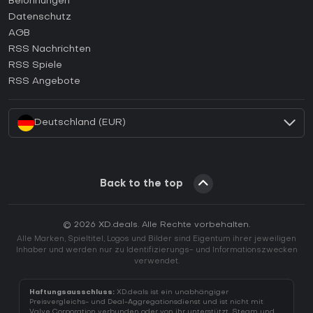
Belohnungen
Wie aktiviert man einen Epic Games CD Key?
Datenschutz
AGB
Wie aktiviert man einen GOG CD Key?
RSS Nachrichten
Wie aktiviert man einen Ubisoft Connect CD Key?
RSS Spiele
Wie aktiviert man einen EA App CD Key?
RSS Angebote
Wie aktiviert man einen Battle.net CD Key?
Deutschland (EUR)
Back to the top
© 2026 XD.deals. Alle Rechte vorbehalten.
Alle Marken, Spieltitel, Logos und Bilder sind Eigentum ihrer jeweiligen
Inhaber und werden nur zu Identifizierungs- und Informationszwecken
verwendet.
Haftungsausschluss:
XD.deals ist ein unabhängiger
Preisvergleichs- und Deal-Aggregationsdienst und ist nicht mit
Valve Corporation verbunden oder von ihr unterstützt. Steam und