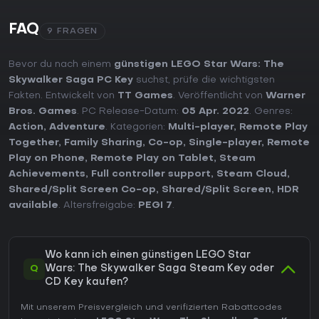
FAQ
9 FRAGEN
Bevor du nach einem
günstigen LEGO Star Wars: The
Skywalker Saga PC Key
suchst, prüfe die wichtigsten
Fakten. Entwickelt von
TT Games
. Veröffentlicht von
Warner
Bros. Games
. PC Release-Datum:
05 Apr. 2022
. Genres:
Action
,
Adventure
. Kategorien:
Multi-player
,
Remote Play
Together
,
Family Sharing
,
Co-op
,
Single-player
,
Remote
Play on Phone
,
Remote Play on Tablet
,
Steam
Achievements
,
Full controller support
,
Steam Cloud
,
Shared/Split Screen Co-op
,
Shared/Split Screen
,
HDR
available
. Altersfreigabe:
PEGI 7
.
Wo kann ich einen günstigen LEGO Star
Q
Wars: The Skywalker Saga Steam Key oder
CD Key kaufen?
Mit unserem Preisvergleich und verifizierten Rabattcodes