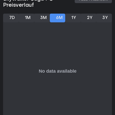
Preisverlauf
7D
1M
3M
6M
1Y
2Y
3Y