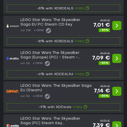
copy
-8% with XD8DEALS
LEGO Star Wars: The Skywalker
49,99 €
Saga EU PC Steam CD Key
7,01 €
-85%
vor 2W
DRM:
copy
-8% with XD8DEALS
LEGO Star Wars The Skywalker
49,99 €
Saga (Europe) (PC) - Steam -
7,09 €
Digital Key
-85%
vor 2d
DRM:
copy
-6% with XDDEALS6
LEGO Star Wars: The Skywalker Saga
49,99 €
EU (Steam)
7,14 €
-85%
vor 3d
DRM:
copy
-9% with XDDeals
LEGO Star Wars: The Skywalker
49,99 €
Saga (PC) Steam Key
7,39 €