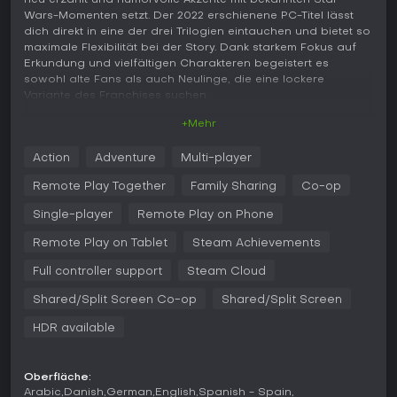
neu erzählt und humorvolle Akzente mit bekannten Star-
Wars-Momenten setzt. Der 2022 erschienene PC-Titel lässt
dich direkt in eine der drei Trilogien eintauchen und bietet so
maximale Flexibilität bei der Story. Dank starkem Fokus auf
Erkundung und vielfältigen Charakteren begeistert es
sowohl alte Fans als auch Neulinge, die eine lockere
Variante des Franchises suchen.
+Mehr
Gameplay
In LEGO Star Wars: The Skywalker Saga drehen sich die
Action
Adventure
Multi-player
Kernmechaniken um Third-Person-Action: Du steuerst
Charaktere, löst Rätsel, kämpfst gegen Feinde und erkundest
Remote Play Together
Family Sharing
Co-op
Umgebungen. Im Kampf kombinierst du Attacken zu Chains,
zielst präzise mit Blastern oder setzt als Jedi Lightsabers und
Single-player
Remote Play on Phone
Force Powers ein. Erkundung ist zentral - gesammelte Kyber
Remote Play on Tablet
Steam Achievements
Bricks schalten Upgrades für Klassen wie Jedi, Scoundrel
oder Bounty Hunter frei. In Vehicle-Sections pilotierst du über
Full controller support
Steam Cloud
100 Schiffe und Bodenfahrzeuge, lieferst Dogfights oder
boardest Giganten wie den Super Star Destroyer.
Shared/Split Screen Co-op
Shared/Split Screen
Replayability entsteht durch Charakterwechsel mit über 300
HDR available
Optionen von Helden bis Villains. Mechaniken passen sich
den Typen an, etwa Astromech Droids, die Terminals hacken,
oder Protocol Droids, die Sprachen übersetzen. Rätsel
Oberfläche:
fordern oft spezifische Klassenfähigkeiten und laden zu
Arabic
Danish
German
English
Spanish - Spain