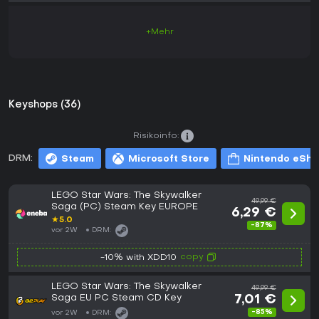
+Mehr
Keyshops (36)
Risikoinfo:
DRM:
Steam
Microsoft Store
Nintendo eSh
LEGO Star Wars: The Skywalker
49,99 €
Saga (PC) Steam Key EUROPE
6,29 €
★
5.0
-87%
vor 2W
DRM:
copy
-10% with XDD10
LEGO Star Wars: The Skywalker
49,99 €
Saga EU PC Steam CD Key
7,01 €
-85%
vor 2W
DRM: