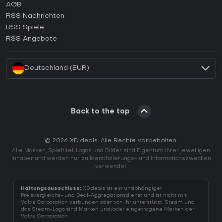
AGB
Wie aktiviert man einen GOG CD Key?
RSS Nachrichten
Wie aktiviert man einen Ubisoft Connect CD Key?
RSS Spiele
Wie aktiviert man einen EA App CD Key?
RSS Angebote
Wie aktiviert man einen Battle.net CD Key?
Deutschland (EUR)
Back to the top
© 2026 XD.deals. Alle Rechte vorbehalten.
Alle Marken, Spieltitel, Logos und Bilder sind Eigentum ihrer jeweiligen
Inhaber und werden nur zu Identifizierungs- und Informationszwecken
verwendet.
Haftungsausschluss:
XD.deals ist ein unabhängiger
Preisvergleichs- und Deal-Aggregationsdienst und ist nicht mit
Valve Corporation verbunden oder von ihr unterstützt. Steam und
das Steam-Logo sind Marken und/oder eingetragene Marken der
Valve Corporation.