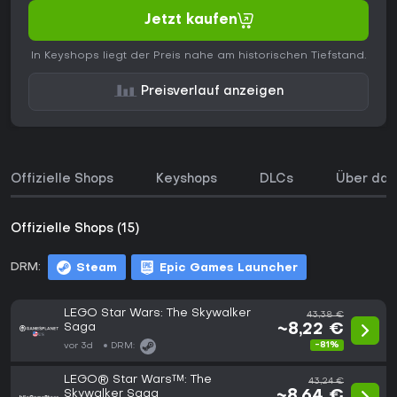
Jetzt kaufen
In Keyshops liegt der Preis nahe am historischen Tiefstand.
Preisverlauf anzeigen
Offizielle Shops
Keyshops
DLCs
Über das
Offizielle Shops (15)
DRM:
Steam
Epic Games Launcher
LEGO Star Wars: The Skywalker
43,38 €
Saga
~8,22 €
-81%
vor 3d
DRM:
LEGO® Star Wars™: The
43,24 €
Skywalker Saga
~8,64 €