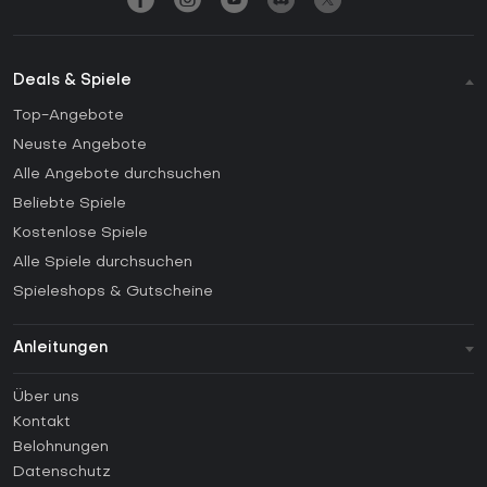
Deals & Spiele
Top-Angebote
Neuste Angebote
Alle Angebote durchsuchen
Beliebte Spiele
Kostenlose Spiele
Alle Spiele durchsuchen
Spieleshops & Gutscheine
Anleitungen
FAQ
Über uns
Anleitungen
Kontakt
Wie aktiviert man einen Steam CD Key?
Belohnungen
Wie aktiviert man einen Epic Games CD Key?
Datenschutz