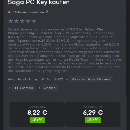
Saga PC Key kaufen
Auf Steam ansehen
★
★
★
★
★
Suchst du einen günstigen Key für
LEGO Star Wars: The
Skywalker Saga
? Stand 10 Aug. 2026 kostet der günstigste Key
6,29 €
bei Eneba. Wir vergleichen 51 Angebote aus 23 Shops mit
einer Spanne von
6,29 €
bis
49,99 €
. In Keyshops liegt der
niedrigste Preis bei 6,29 €, in offiziellen Shops beginnt er bei 8,22 €.
Bei so vielen Verkäufern beträgt der Abstand zwischen den
Extremen oft ein Vielfaches, die Shopwahl wiegt hier also schwerer
als das Warten auf einen Sale. Der Preis gehört zu den niedrigsten
der Historie, günstiger war er nur an 1% der Tage mit Daten. Auf dem
PC kaufst du einen Key, den du in Steam oder einem anderen Client
aktivierst, und hier ist der Markt am breitesten, denn über ein Viertel
der Spiele hat ein Keyshop-Angebot.
Veröffentlichung: 05 Apr. 2022
Warner Bros. Games
TT Games
Action
OFFICIAL
KEYSHOPS
8,22 €
6,29 €
-81%
-87%