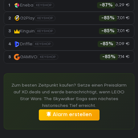
6,29 €
1
Eneba
-87%
KEYSHOP
7,01 €
2
G2Play
-85%
KEYSHOP
7,01 €
3
Kinguin
-85%
KEYSHOP
7,09 €
4
Driffle
-85%
KEYSHOP
7,14 €
5
GAMIVO
-85%
KEYSHOP
Zum besten Zeitpunkt kaufen? Setze einen Preisalarm
auf XD.deals und werde benachrichtigt, wenn LEGO
Star Wars: The Skywalker Saga sein nächstes
historisches Tief erreicht.
Alarm erstellen