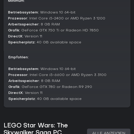
2023 erschienen. Erkundung meint nahtloses Reisen
Minimum:
zwischen Planeten, mit Quests und Geheimnissen von
Tatooine bis Coruscant.
Betriebssystem:
Windows 10 64-bit
Prozessor:
Intel Core i5-2400 or AMD Ryzen 3 1200
Zu den Highlights gehören:
Arbeitsspeicher:
8 GB RAM
Grafik:
GeForce GTX 750 Ti or Radeon HD 7850
Skill-Upgrades mit gesammelten Kyber Bricks
DirectX:
Piloten von Fahrzeugen im All und auf dem Boden
Version 11
Charakterwechsel für Umgebungs-Rätsel
Speicherplatz:
40 GB available space
Lohnt es sich?
Empfohlen:
Laut Spielerfeedback erreicht LEGO Star Wars: The
Skywalker Saga auf Steam eine Very Positive-Bewertung mit
Betriebssystem:
Windows 10 64-bit
89 % Zustimmung aus über 37.000 Reviews (Stand 2026)
Prozessor:
Intel Core i5-6600 or AMD Ryzen 3 3100
sowie 82 Punkten bei OpenCritic. Aktuelle Reviews liegen bei
Arbeitsspeicher:
8 GB RAM
85 % positiv. Perfekt für Fans entspannter Action-Adventures
mit Humor und Collectathon-Elementen, vor allem Star-Wars-
Grafik:
GeForce GTX 780 or Radeon R9 290
Begeisterte.
DirectX:
Version 11
Speicherplatz:
40 GB available space
Seit dem 2023er DLC gab's keine großen Updates, doch der
Kern bleibt hochwertig und inhaltlich vollgepackt. Ideal für
Solo- oder Co-op-Sessions, wenn du entspanntes
Gameplay magst - auch wenn Levels kürzer ausfallen als in
älteren LEGO-Titeln.
LEGO Star Wars: The
Skywalker Saga PC
ALLE ANZEIGEN