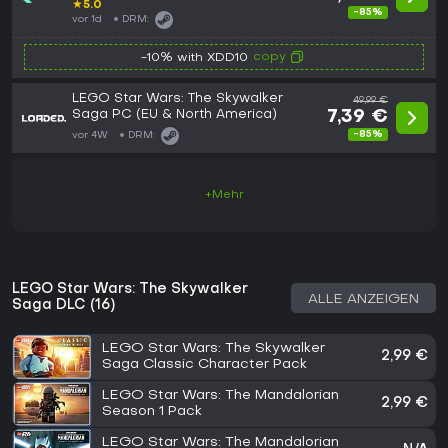
EUROPE/NORTH AMERICA
★
5.0
-85%
vor 1d
DRM:
copy
-10% with XDD10
LEGO Star Wars: The Skywalker
49,99 €
Saga PC (EU & North America)
7,39 €
-85%
vor 4W
DRM:
+Mehr
LEGO Star Wars: The Skywalker
ALLE ANZEIGEN
Saga DLC (16)
LEGO Star Wars: The Skywalker
2,99 €
Saga Classic Character Pack
LEGO Star Wars: The Mandalorian
2,99 €
Season 1 Pack
LEGO Star Wars: The Mandalorian