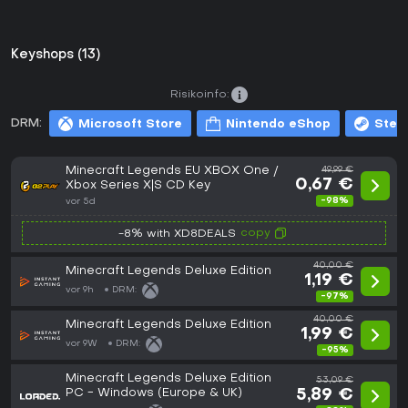
Keyshops (13)
Risikoinfo:
DRM:
Microsoft Store
Nintendo eShop
Stea
Minecraft Legends EU XBOX One /
49,99 €
0,67 €
Xbox Series X|S CD Key
-98%
vor 5d
copy
-8% with XD8DEALS
40,00 €
Minecraft Legends Deluxe Edition
1,19 €
vor 9h
DRM:
-97%
40,00 €
Minecraft Legends Deluxe Edition
1,99 €
vor 9W
DRM:
-95%
Minecraft Legends Deluxe Edition
53,09 €
PC - Windows (Europe & UK)
5,89 €