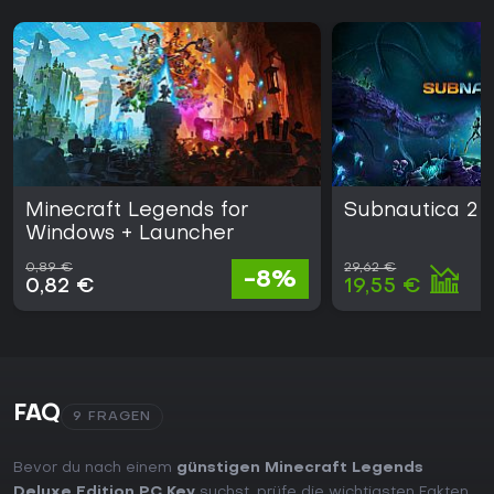
Minecraft Legends for
Subnautica 2
Windows + Launcher
0,89 €
29,62 €
-8%
0,82 €
19,55 €
FAQ
9 FRAGEN
Bevor du nach einem
günstigen Minecraft Legends
Deluxe Edition PC Key
suchst, prüfe die wichtigsten Fakten.