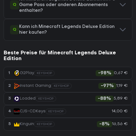
Q
Game Pass oder anderen Abonnements
enthalten?
Kann ich Minecraft Legends Deluxe Edition
Q
hier kaufen?
Beste Preise für Minecraft Legends Deluxe
Edition
0,67 €
1
G2Play
-98%
KEYSHOP
1,19 €
2
Instant Gaming
-97%
KEYSHOP
5,89 €
3
Loaded
-88%
KEYSHOP
14,00 €
4
CJS-CDKeys
KEYSHOP
16,56 €
5
Kinguin
-8%
KEYSHOP