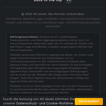
Back to the top
© 2026 XD.deals. Alle Rechte vorbehalten.
Alle Marken, Spieltitel, Logos und Bilder sind Eigentum ihrer jeweiligen
Inhaber und werden nur zu Identifizierungs- und Informationszwecken
verwendet.
Haftungsausschluss:
XD.deals ist ein unabhängiger
Preisvergleichs- und Deal-Aggregationsdienst und ist nicht mit
Valve Corporation verbunden oder von ihr unterstützt. Steam und
das Steam-Logo sind Marken und/oder eingetragene Marken der
Valve Corporation.
XD.deals verwendet öffentlich zugängliche Daten von Steam und
zeigt Preisinformationen von Drittanbietern nur zu
Informationszwecken an. Wir verkaufen keine Produkte oder
digitalen Keys und übernehmen keine Gewähr für die Richtigkeit,
Verfügbarkeit oder Gültigkeit der angezeigten Angebote oder
digitalen Keys. Überprüfen Sie die endgültigen Bedingungen
immer direkt auf der Website des Shops, bevor Sie einen Kauf
tätigen. Jeder Kauf digitaler Keys bei Drittanbietern erfolgt auf
eigenes Risiko des Nutzers.
XD.deals nimmt an Partnerprogrammen teil und kann Provisionen
für qualifizierende Käufe über unsere Links erhalten. Als Amazon-
Partner verdienen wir an qualifizierten Käufen.
Durch die Nutzung von XD.deals stimmen Sie
Verstanden!
unserer
Datenschutz- und Cookie-Richtlinie
.