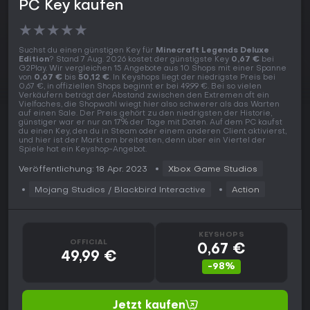
PC Key kaufen
★
★
★
★
★
Suchst du einen günstigen Key für
Minecraft Legends Deluxe
Edition
? Stand 7 Aug. 2026 kostet der günstigste Key
0,67 €
bei
G2Play. Wir vergleichen 15 Angebote aus 10 Shops mit einer Spanne
von
0,67 €
bis
50,12 €
. In Keyshops liegt der niedrigste Preis bei
0,67 €, in offiziellen Shops beginnt er bei 49,99 €. Bei so vielen
Verkäufern beträgt der Abstand zwischen den Extremen oft ein
Vielfaches, die Shopwahl wiegt hier also schwerer als das Warten
auf einen Sale. Der Preis gehört zu den niedrigsten der Historie,
günstiger war er nur an 17% der Tage mit Daten. Auf dem PC kaufst
du einen Key, den du in Steam oder einem anderen Client aktivierst,
und hier ist der Markt am breitesten, denn über ein Viertel der
Spiele hat ein Keyshop-Angebot.
Veröffentlichung: 18 Apr. 2023
Xbox Game Studios
Mojang Studios / ‪Blackbird Interactive
Action
KEYSHOPS
OFFICIAL
0,67 €
49,99 €
-98%
Jetzt kaufen