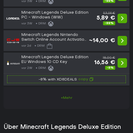
-88%
vor 3W
DRM:
Minecraft Legends Deluxe Edition
53,09 €
PC - Windows (WW)
5,89 €
-88%
vor 3W
DRM:
Minecraft Legends Nintendo
Switch Online Account Activation
~14,00 €
(GLOBAL)
vor 2d
DRM:
Minecraft Legends Deluxe Edition
18,00 €
EU Windows 10 CD Key
16,56 €
-8%
vor 2W
DRM:
copy
-8% with XD8DEALS
+Mehr
Über Minecraft Legends Deluxe Edition