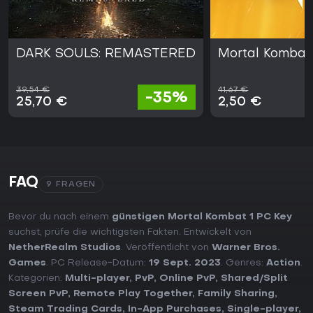
DARK SOULS: REMASTERED
Mortal Kombat 
39,54 €
41,67 €
-35%
25,70 €
2,50 €
FAQ
9 FRAGEN
Bevor du nach einem
günstigen Mortal Kombat 1 PC Key
suchst, prüfe die wichtigsten Fakten. Entwickelt von
NetherRealm Studios
. Veröffentlicht von
Warner Bros.
Games
. PC Release-Datum:
19 Sept. 2023
. Genres:
Action
.
Kategorien:
Multi-player
,
PvP
,
Online PvP
,
Shared/Split
Screen PvP
,
Remote Play Together
,
Family Sharing
,
Steam Trading Cards
,
In-App Purchases
,
Single-player
,