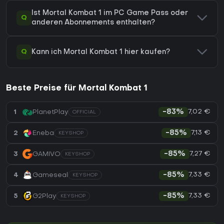
Ist Mortal Kombat 1 im PC Game Pass oder
Q
anderen Abonnements enthalten?
Q
Kann ich Mortal Kombat 1 hier kaufen?
Beste Preise für Mortal Kombat 1
7,02 €
1
PlanetPlay
-83%
OFFICIAL
7,13 €
2
Eneba
-85%
KEYSHOP
7,27 €
3
GAMIVO
-85%
KEYSHOP
7,33 €
4
Gameseal
-85%
KEYSHOP
7,33 €
5
G2Play
-85%
KEYSHOP