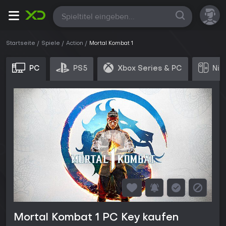
Alle
Startseite
Spiele
Action
Mortal Kombat 1
PC
PS5
Xbox Series & PC
Nin
Mortal Kombat 1 PC Key kaufen