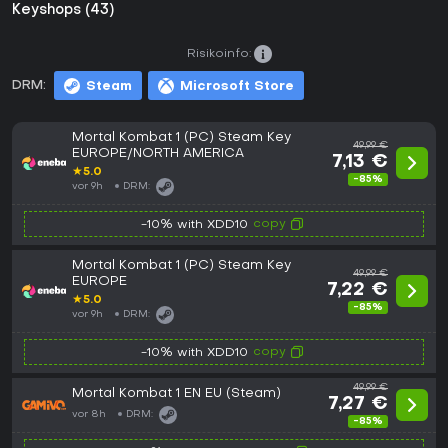
Keyshops (43)
Risikoinfo:
DRM:
Steam
Microsoft Store
Mortal Kombat 1 (PC) Steam Key
49,99 €
EUROPE/NORTH AMERICA
7,13 €
★
5.0
-85%
vor 9h
DRM:
copy
-10% with XDD10
Mortal Kombat 1 (PC) Steam Key
49,99 €
EUROPE
7,22 €
★
5.0
-85%
vor 9h
DRM:
copy
-10% with XDD10
49,99 €
Mortal Kombat 1 EN EU (Steam)
7,27 €
vor 8h
DRM:
-85%