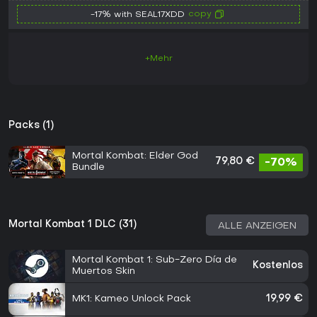
copy
-17% with SEAL17XDD
+Mehr
Packs (1)
Mortal Kombat: Elder God
79,80 €
-70%
Bundle
Mortal Kombat 1 DLC (31)
ALLE ANZEIGEN
Mortal Kombat 1: Sub-Zero Día de
Kostenlos
Muertos Skin
MK1: Kameo Unlock Pack
19,99 €