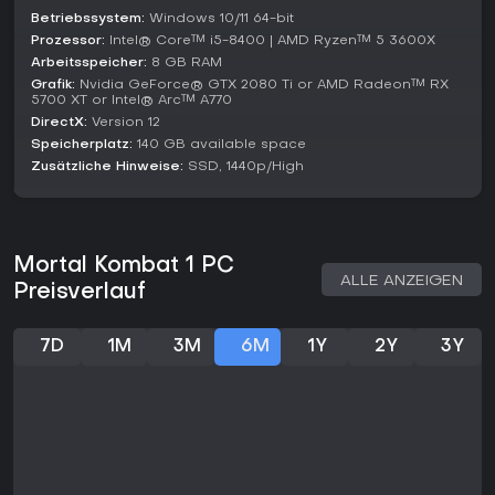
Betriebssystem:
Windows 10/11 64-bit
Prozessor:
Intel® Core™ i5-8400 | AMD Ryzen™ 5 3600X
Arbeitsspeicher:
8 GB RAM
Grafik:
Nvidia GeForce® GTX 2080 Ti or AMD Radeon™ RX
5700 XT or Intel® Arc™ A770
DirectX:
Version 12
Speicherplatz:
140 GB available space
Zusätzliche Hinweise:
SSD, 1440p/High
Mortal Kombat 1 PC
ALLE ANZEIGEN
Preisverlauf
7D
1M
3M
6M
1Y
2Y
3Y