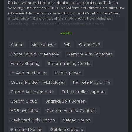
Rollen, während brutaler Nahkampf und taktische Tiefe im
Vordergrund stehen. Für PC veröffentlicht, dreht sich alles um
intensive 1v1-Duelle, in denen Timing und Combos den Sieg
entscheiden. Spieler tauchen in eine Welt hochriskanter
Kämpfe ein, die traditionelle Mechaniken mit neuen
Elementen verknüpft, die jeder Begegnung Schichten
+Mehr
hinzufügen.
Gameplay
Action
Multi-player
PvP
Online PvP
Das Herz von Mortal Kombat 1 bilden reaktionsschnelle
Shared/Split Screen PvP
Remote Play Together
Steuerung und flüssige Animationen, die jeden Schlag, Tritt
und Special Move spürbar wirken lassen. Kämpfer wie Reiko
Family Sharing
Steam Trading Cards
setzen auf direktes Brawling, Geras dominiert mit Grabs den
In-App Purchases
Single-player
Rhythmus. Reptile und Smoke bringen einzigartige Ansätze
mit Fähigkeiten für Zoning oder Mix-ups. Das Kameo-System
Cross-Platform Multiplayer
Remote Play on TV
erlaubt es, Assist-Charaktere in Kämpfe zu rufen, die mit
Special Moves, Würfen oder Defensive Breakern den Spieß
Steam Achievements
Full controller support
umdrehen. Diese Mechanik sorgt für taktische Vielfalt, ohne
das Kern-Fighting zu überladen.
Steam Cloud
Shared/Split Screen
Kampf basiert auf Combos und Positionierung, bei der Air
HDR available
Custom Volume Controls
Juggles und Ground Pressure zum Muss werden. Jeder der
Keyboard Only Option
Stereo Sound
23 Launch-Charaktere hat einen eigenen Playstyle, der
Experimentieren und Anpassung belohnt. Starke Visuals mit
Surround Sound
Subtitle Options
detaillierten Modellen und reaktiven Umgebungen heben das