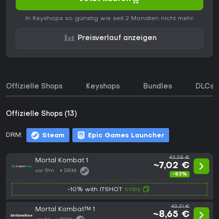
In Keyshops so günstig wie seit 2 Monaten nicht mehr.
Preisverlauf anzeigen
Offizielle Shops
Keyshops
Bundles
DLCs
Offizielle Shops (13)
DRM:
Steam
Epic Games Launcher
43,38 €
Mortal Kombat 1
~7,02 €
vor 19m
DRM:
-83%
copy
-10% with ITSHOT
43,31 €
Mortal Kombat™ 1
~8,65 €