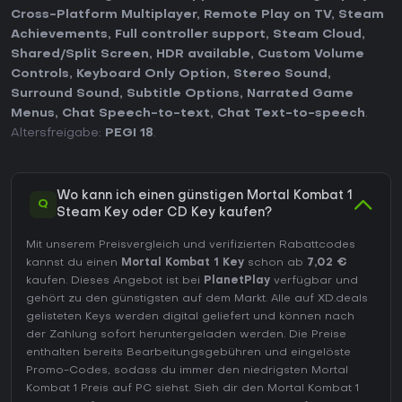
Cross-Platform Multiplayer
,
Remote Play on TV
,
Steam
Achievements
,
Full controller support
,
Steam Cloud
,
Shared/Split Screen
,
HDR available
,
Custom Volume
Controls
,
Keyboard Only Option
,
Stereo Sound
,
Surround Sound
,
Subtitle Options
,
Narrated Game
Menus
,
Chat Speech-to-text
,
Chat Text-to-speech
.
Altersfreigabe:
PEGI 18
.
Wo kann ich einen günstigen Mortal Kombat 1
Q
Steam Key oder CD Key kaufen?
Mit unserem Preisvergleich und verifizierten Rabattcodes
kannst du einen
Mortal Kombat 1 Key
schon ab
7,02 €
kaufen. Dieses Angebot ist bei
PlanetPlay
verfügbar und
gehört zu den günstigsten auf dem Markt. Alle auf XD.deals
gelisteten Keys werden digital geliefert und können nach
der Zahlung sofort heruntergeladen werden. Die Preise
enthalten bereits Bearbeitungsgebühren und eingelöste
Promo-Codes, sodass du immer den niedrigsten Mortal
Kombat 1 Preis auf
PC
siehst. Sieh dir den
Mortal Kombat 1