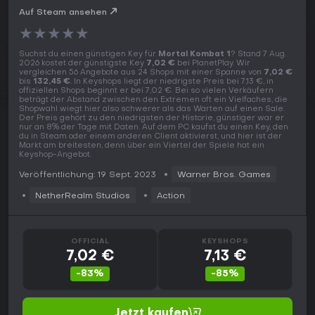
Auf Steam ansehen
★
★
★
★
★
Suchst du einen günstigen Key für
Mortal Kombat 1
? Stand 7 Aug.
2026 kostet der günstigste Key
7,02 €
bei PlanetPlay. Wir
vergleichen 56 Angebote aus 24 Shops mit einer Spanne von
7,02 €
bis
132,45 €
. In Keyshops liegt der niedrigste Preis bei 7,13 €, in
offiziellen Shops beginnt er bei 7,02 €. Bei so vielen Verkäufern
beträgt der Abstand zwischen den Extremen oft ein Vielfaches, die
Shopwahl wiegt hier also schwerer als das Warten auf einen Sale.
Der Preis gehört zu den niedrigsten der Historie, günstiger war er
nur an 8% der Tage mit Daten. Auf dem PC kaufst du einen Key, den
du in Steam oder einem anderen Client aktivierst, und hier ist der
Markt am breitesten, denn über ein Viertel der Spiele hat ein
Keyshop-Angebot.
Veröffentlichung: 19 Sept. 2023
Warner Bros. Games
NetherRealm Studios
Action
OFFICIAL
KEYSHOPS
7,02 €
7,13 €
-83%
-85%
Jetzt kaufen