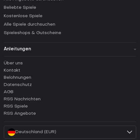
Beliebte Spiele
Kostenlose Spiele
Alle Spiele durchsuchen
Spieleshops & Gutscheine
Anleitungen
FAQ
Über uns
Anleitungen
Kontakt
Wie aktiviert man einen Steam CD Key?
Belohnungen
Wie aktiviert man einen Epic Games CD Key?
Datenschutz
AGB
Wie aktiviert man einen GOG CD Key?
RSS Nachrichten
Wie aktiviert man einen Ubisoft Connect CD Key?
RSS Spiele
Wie aktiviert man einen EA App CD Key?
RSS Angebote
Wie aktiviert man einen Battle.net CD Key?
Deutschland (EUR)