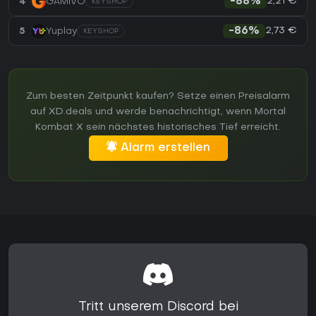
2,21 €
4
GAMIVO
-88%
KEYSHOP
2,73 €
5
Yuplay
-86%
KEYSHOP
Zum besten Zeitpunkt kaufen? Setze einen Preisalarm
auf XD.deals und werde benachrichtigt, wenn Mortal
Kombat X sein nächstes historisches Tief erreicht.
Alarm erstellen
Tritt unserem Discord bei