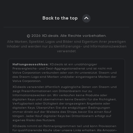
Back to the top
© 2026 XD.deals. Alle Rechte vorbehalten.
Alle Marken, Spieltitel, Logos und Bilder sind Eigentum ihrer jeweiligen
Inhaber und werden nur zu Identifizierungs- und Informationszwecken
verwendet.
Haftungsausschluss:
XD.deals ist ein unabhängiger
Preisvergleichs- und Deal-Aggregationsdienst und ist nicht mit
Valve Corporation verbunden oder von ihr unterstützt. Steam und
das Steam-Logo sind Marken und/oder eingetragene Marken der
Valve Corporation.
XD.deals verwendet öffentlich zugängliche Daten von Steam und
zeigt Preisinformationen von Drittanbietern nur zu
Informationszwecken an. Wir verkaufen keine Produkte oder
digitalen Keys und übernehmen keine Gewähr für die Richtigkeit,
Verfügbarkeit oder Gültigkeit der angezeigten Angebote oder
digitalen Keys. Überprüfen Sie die endgültigen Bedingungen
immer direkt auf der Website des Shops, bevor Sie einen Kauf
tätigen. Jeder Kauf digitaler Keys bei Drittanbietern erfolgt auf
eigenes Risiko des Nutzers.
XD.deals nimmt an Partnerprogrammen teil und kann Provisionen
für qualifizierende Käufe über unsere Links erhalten. Als Amazon-