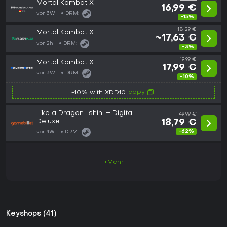
Mortal Kombat X
16,99 €
vor 3W
DRM:
-15%
18,29 €
Mortal Kombat X
~17,63 €
vor 2h
DRM:
-3%
19,99 €
Mortal Kombat X
17,99 €
vor 3W
DRM:
-10%
copy
-10% with XDD10
Like a Dragon: Ishin! – Digital
49,99 €
Deluxe
18,79 €
-62%
vor 4W
DRM:
+Mehr
Keyshops (41)