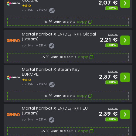
GLOBAL
2,07 €
★
5.0
-89%
vor 15h
DRM:
copy
-10% with XDD10
Mortal Kombat X EN/DE/FR/IT Global
19,99 €
(Steam)
2,21 €
-88%
vor 14h
DRM:
copy
-9% with XDDeals
Mortal Kombat X Steam Key
19,99 €
EUROPE
2,37 €
★
5.0
-88%
vor 15h
DRM:
copy
-10% with XDD10
Mortal Kombat X EN/DE/FR/IT EU
19,99 €
(Steam)
2,39 €
-88%
vor 14h
DRM:
copy
-9% with XDDeals