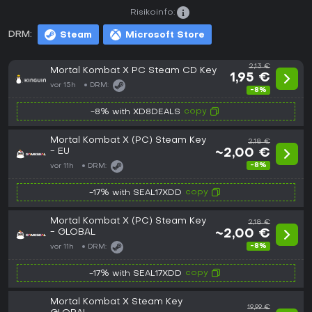
Risikoinfo:
DRM:
Steam
Microsoft Store
2,13 €
Mortal Kombat X PC Steam CD Key
1,95 €
vor 15h
DRM:
-8%
copy
-8% with XD8DEALS
Mortal Kombat X (PC) Steam Key
2,18 €
- EU
~2,00 €
-8%
vor 11h
DRM:
copy
-17% with SEAL17XDD
Mortal Kombat X (PC) Steam Key
2,18 €
- GLOBAL
~2,00 €
-8%
vor 11h
DRM:
copy
-17% with SEAL17XDD
Mortal Kombat X Steam Key
19,99 €