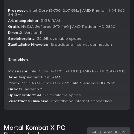
cross-platform Rivalitätskampf, mit Belohnungen wie
einzigartigen Faction Kills je nach wöchentlichen
Prozessor:
Intel Core i5-750, 2.67 GHz | AMD Phenom II X4 965,
Ergebnissen.
3.4 GHz
Arbeitsspeicher:
3 GB RAM
Mechanics wie Quitalities bestrafen frühe Abbrüche im
Grafik:
NVIDIA GeForce GTX 460 | AMD Radeon HD 5850
Online-Play mit sofortiger Niederlage des Verlassers,
DirectX:
Version 11
während stage-spezifische Brutalities aus späteren Updates
Speicherplatz:
36 GB available space
arena-basierte Finisher in ausgewählten Locations
Zusätzliche Hinweise:
Broadband Internet connection
ermöglichen. Das Mortal Kombat XL-Update von 2016
brachte Balance-Anpassungen, neue Charaktere über
Packs und verbessertes Netcode für flüssigere PC-Online-
Empfohlen:
Sessions.
Prozessor:
Intel Core i7-3770, 3.4 GHz | AMD FX-8350, 4.0 GHz
Lohnt es sich?
Arbeitsspeicher:
8 GB RAM
Mit Metacritic-Werten von 83/100 auf PlayStation 4 und
Grafik:
NVIDIA GeForce GTX 660 | AMD Radeon HD 7950
76/100 auf PC wurde Mortal Kombat X für präzise Controls,
DirectX:
Version 11
Charaktertiefe und packenden Story Mode gelobt, auch
Speicherplatz:
44 GB available space
wenn DLC-Praktiken und anfängliche PC-Probleme Kritik
Zusätzliche Hinweise:
Broadband Internet connection
erhielten. Es gewann Best Fighting Game bei The Game
Awards 2015 und unterstrich damit seine Genre-Stärken.
Wer kompetitive Fighter mit strategischer Vielfalt und Fokus
auf blutigen Spektakeln mag, findet in Mortal Kombat X nach
Mortal Kombat X PC
den XL-Verbesserungen - inklusive Netcode-Fixes und neuem
ALLE ANZEIGEN