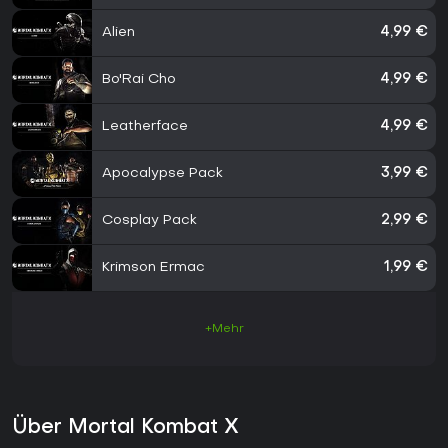
Alien
4,99 €
Bo'Rai Cho
4,99 €
Leatherface
4,99 €
Apocalypse Pack
3,99 €
Cosplay Pack
2,99 €
Krimson Ermac
1,99 €
+Mehr
Über Mortal Kombat X