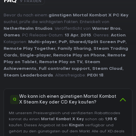
FAQ
9 FRAGEN
Bevor du nach einem
günstigen Mortal Kombat X PC Key
suchst, prüfe die wichtigsten Fakten. Entwickelt von
NetherRealm Studios
. Veröffentlicht von
Warner Bros.
Games
. PC Release-Datum:
13 Apr. 2015
. Genres:
Action
.
Kategorien:
Multi-player
,
PvP
,
Shared/Split Screen PvP
,
Remote Play Together
,
Family Sharing
,
Steam Trading
Cards
,
Single-player
,
Remote Play on Phone
,
Remote
Play on Tablet
,
Remote Play on TV
,
Steam
Achievements
,
Full controller support
,
Steam Cloud
,
Steam Leaderboards
. Altersfreigabe:
PEGI 18
.
Wo kann ich einen günstigen Mortal Kombat
Q
X Steam Key oder CD Key kaufen?
Mit unserem Preisvergleich und verifizierten Rabattcodes
kannst du einen
Mortal Kombat X Key
schon ab
1,95 €
kaufen. Dieses Angebot ist bei
Kinguin
verfügbar und
gehört zu den günstigsten auf dem Markt. Alle auf XD.deals