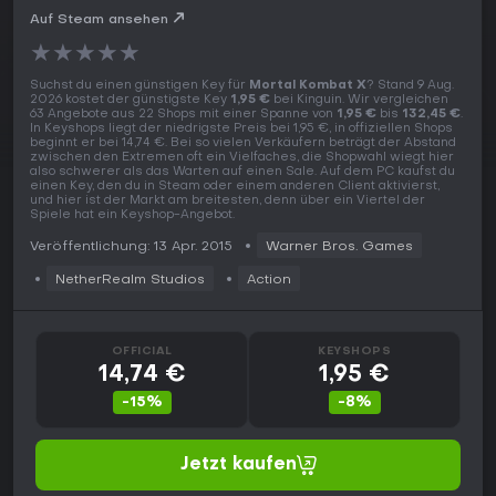
Auf Steam ansehen
★
★
★
★
★
Suchst du einen günstigen Key für
Mortal Kombat X
? Stand 9 Aug.
2026 kostet der günstigste Key
1,95 €
bei Kinguin. Wir vergleichen
63 Angebote aus 22 Shops mit einer Spanne von
1,95 €
bis
132,45 €
.
In Keyshops liegt der niedrigste Preis bei 1,95 €, in offiziellen Shops
beginnt er bei 14,74 €. Bei so vielen Verkäufern beträgt der Abstand
zwischen den Extremen oft ein Vielfaches, die Shopwahl wiegt hier
also schwerer als das Warten auf einen Sale. Auf dem PC kaufst du
einen Key, den du in Steam oder einem anderen Client aktivierst,
und hier ist der Markt am breitesten, denn über ein Viertel der
Spiele hat ein Keyshop-Angebot.
Veröffentlichung: 13 Apr. 2015
Warner Bros. Games
NetherRealm Studios
Action
OFFICIAL
KEYSHOPS
14,74 €
1,95 €
-15%
-8%
Jetzt kaufen