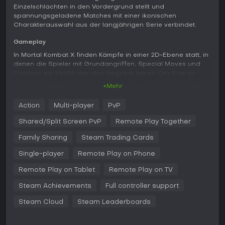
Einzelschlachten in den Vordergrund stellt und
spannungsgeladene Matches mit einer ikonischen
Charakterauswahl aus der langjährigen Serie verbindet.
Gameplay
In Mortal Kombat X finden Kämpfe in einer 2D-Ebene statt, in
denen die Spieler mit Grundangriffen, Special Moves und
Combos die Health Bar des Gegners leeren. Der Energy-
Meter teilt sich in drei Segmente auf: Ein Segment ermöglicht
+Mehr
powered-up Special Attacks, zwei erlauben Combo-
Interruptions, und alle drei sind für verheerende X-Ray-
Action
Multi-player
PvP
Moves nötig. Ein separater Stamina-Meter mit zwei
Segmenten verbraucht sich bei Aktionen wie Sprinten,
Shared/Split Screen PvP
Remote Play Together
Rückwärtsweichen oder bestimmten Arena-Interaktionen und
sorgt so für strategisches Ressourcenmanagement in jedem
Family Sharing
Steam Trading Cards
Duell.
Single-player
Remote Play on Phone
Jeder Charakter hat drei unterschiedliche Variations, die
Remote Play on Tablet
Remote Play on TV
Moveset und Stil verändern. Beim Beispiel Scorpion bietet
die Ninjutsu-Variation Dual Swords für Nahkampfdruck,
Steam Achievements
Full controller support
Hellfire setzt auf feuerbasierte Fähigkeiten, und Inferno ruft
dämonische Helfer herbei. Umgebungselemente kommen ins
Steam Cloud
Steam Leaderboards
Spiel, da Kämpfer Objekte in der Arena greifen können, um
improvisierte Attacks auszuführen oder die Position zu