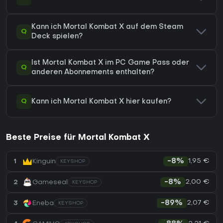
Kann ich Mortal Kombat X auf dem Steam
Q
Deck spielen?
Ist Mortal Kombat X im PC Game Pass oder
Q
anderen Abonnements enthalten?
Q
Kann ich Mortal Kombat X hier kaufen?
Beste Preise für Mortal Kombat X
1,95 €
1
Kinguin
-8%
KEYSHOP
2,00 €
2
Gameseal
-8%
KEYSHOP
2,07 €
3
Eneba
-89%
KEYSHOP