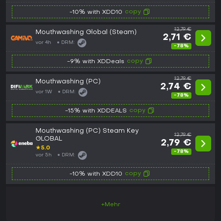
copy
-10% with XDD10
12,79 €
Mouthwashing Global (Steam)
2,71 €
vor 4h
DRM:
-78%
copy
-9% with XDDeals
12,79 €
Mouthwashing (PC)
2,74 €
vor 1W
DRM:
-78%
copy
-15% with XDDEALS
Mouthwashing (PC) Steam Key
12,79 €
GLOBAL
2,79 €
★
5.0
-78%
vor 5h
DRM:
copy
-10% with XDD10
+Mehr