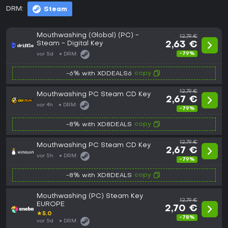
DRM:
Steam
Mouthwashing (Global) (PC) -
12,79 €
Steam - Digital Key
2,63 €
-79%
vor 5d
DRM:
copy
-6% with XDDEALS6
12,79 €
Mouthwashing PC Steam CD Key
2,67 €
vor 4h
DRM:
-79%
copy
-8% with XD8DEALS
12,79 €
Mouthwashing PC Steam CD Key
2,67 €
vor 5h
DRM:
-79%
copy
-8% with XD8DEALS
Mouthwashing (PC) Steam Key
12,79 €
EUROPE
2,70 €
★
5.0
-78%
vor 5d
DRM: