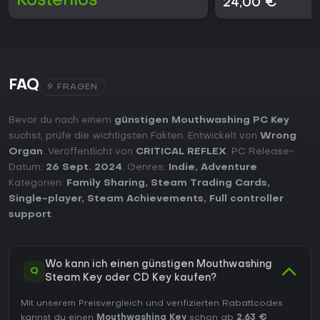
Kostenlos
24,00 €
FAQ
9 FRAGEN
Bevor du nach einem
günstigen Mouthwashing PC Key
suchst, prüfe die wichtigsten Fakten. Entwickelt von
Wrong
Organ
. Veröffentlicht von
CRITICAL REFLEX
. PC Release-
Datum:
26 Sept. 2024
. Genres:
Indie
,
Adventure
.
Kategorien:
Family Sharing
,
Steam Trading Cards
,
Single-player
,
Steam Achievements
,
Full controller
support
.
Wo kann ich einen günstigen Mouthwashing
Q
Steam Key oder CD Key kaufen?
Mit unserem Preisvergleich und verifizierten Rabattcodes
kannst du einen
Mouthwashing Key
schon ab
2,63 €