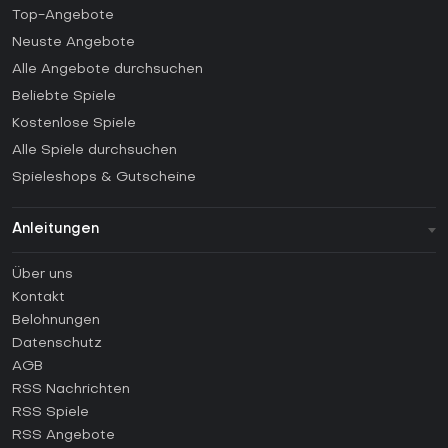
Top-Angebote
Neuste Angebote
Alle Angebote durchsuchen
Beliebte Spiele
Kostenlose Spiele
Alle Spiele durchsuchen
Spieleshops & Gutscheine
Anleitungen
FAQ
Über uns
Anleitungen
Kontakt
Wie aktiviert man einen Steam CD Key?
Belohnungen
Wie aktiviert man einen Epic Games CD Key?
Datenschutz
AGB
Wie aktiviert man einen GOG CD Key?
RSS Nachrichten
Wie aktiviert man einen Ubisoft Connect CD Key?
RSS Spiele
Wie aktiviert man einen EA App CD Key?
RSS Angebote