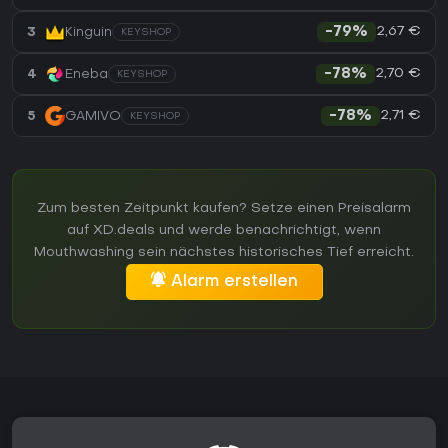
2,67 €
3
Kinguin
-79%
KEYSHOP
2,70 €
4
Eneba
-78%
KEYSHOP
2,71 €
5
GAMIVO
-78%
KEYSHOP
Zum besten Zeitpunkt kaufen? Setze einen Preisalarm
auf XD.deals und werde benachrichtigt, wenn
Mouthwashing sein nächstes historisches Tief erreicht.
Alarm erstellen