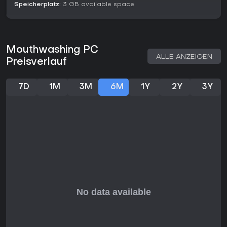
Speicherplatz:
3 GB available space
Für Fans psychologischen Horrors und storylastiger
Abenteuer ist Mouthwashing ein Muss, besonders wenn
Atmosphäre dir wichtiger ist als Action. Die Resonanz ist
durchweg positiv: 95 Prozent der 23.509 englischen Reviews
loben Tiefe der Story und emotionale Wucht. Seit dem
Mouthwashing PC
Release 2024 braucht es keine großen Updates - die
ALLE ANZEIGEN
Preisverlauf
kompakte Länge und fokussierte Horror-Elemente halten den
Reiz aufrecht. Wer narrative Immersion in klaustrophobischer
Enge sucht, findet hier ein Indie-Juwel für bleibende Grusel-
7D
1M
3M
6M
1Y
2Y
3Y
Erinnerungen.
Starker Fokus auf Crew-Psychologie
Effektiver Einsatz lo-fi Visuals für Horror
Kurzer, aber intensiver Playthrough