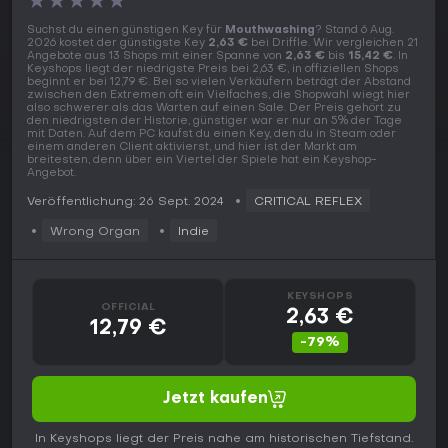
★
★
★
★
★
Suchst du einen günstigen Key für
Mouthwashing
? Stand 6 Aug.
2026 kostet der günstigste Key
2,63 €
bei Driffle. Wir vergleichen 21
Angebote aus 13 Shops mit einer Spanne von
2,63 €
bis
15,42 €
. In
Keyshops liegt der niedrigste Preis bei 2,63 €, in offiziellen Shops
beginnt er bei 12,79 €. Bei so vielen Verkäufern beträgt der Abstand
zwischen den Extremen oft ein Vielfaches, die Shopwahl wiegt hier
also schwerer als das Warten auf einen Sale. Der Preis gehört zu
den niedrigsten der Historie, günstiger war er nur an 5% der Tage
mit Daten. Auf dem PC kaufst du einen Key, den du in Steam oder
einem anderen Client aktivierst, und hier ist der Markt am
breitesten, denn über ein Viertel der Spiele hat ein Keyshop-
Angebot.
Veröffentlichung: 26 Sept. 2024
CRITICAL REFLEX
Wrong Organ
Indie
KEYSHOPS
OFFICIAL
2,63 €
12,79 €
-79%
Jetzt kaufen
In Keyshops liegt der Preis nahe am historischen Tiefstand.