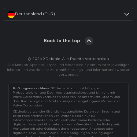
Wie aktiviert man einen Battle.net CD Key?
Deutschland (EUR)
Back to the top
© 2026 XD.deals. Alle Rechte vorbehalten.
Alle Marken, Spieltitel, Logos und Bilder sind Eigentum ihrer jeweiligen
Inhaber und werden nur zu Identifizierungs- und Informationszwecken
verwendet.
Haftungsausschluss:
XD.deals ist ein unabhängiger
Preisvergleichs- und Deal-Aggregationsdienst und ist nicht mit
Valve Corporation verbunden oder von ihr unterstützt. Steam und
das Steam-Logo sind Marken und/oder eingetragene Marken der
Valve Corporation.
XD.deals verwendet öffentlich zugängliche Daten von Steam und
zeigt Preisinformationen von Drittanbietern nur zu
Informationszwecken an. Wir verkaufen keine Produkte oder
digitalen Keys und übernehmen keine Gewähr für die Richtigkeit,
Verfügbarkeit oder Gültigkeit der angezeigten Angebote oder
digitalen Keys. Überprüfen Sie die endgültigen Bedingungen