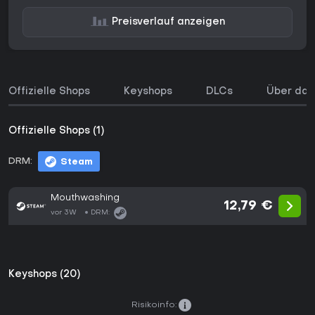
Preisverlauf anzeigen
Offizielle Shops
Keyshops
DLCs
Über das
Offizielle Shops (1)
DRM:
Steam
Mouthwashing
12,79 €
vor 3W
DRM:
Keyshops (20)
Risikoinfo: