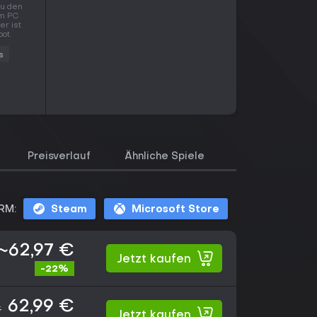
zu den
em PC
er ist
ot.
s
Preisverlauf
Ähnliche Spiele
Bewertungen
RM:
Steam
Microsoft Store
~62,97 €
Jetzt kaufen
-22%
62,99 €
€
Jetzt kaufen