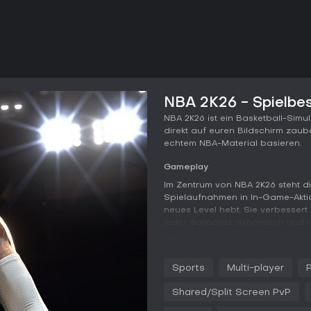
NBA 2K26 - Spielbe
NBA 2K26 ist ein Basketball-Simul
direkt auf euren Bildschirm zaube
echtem NBA-Material basieren.
Gameplay
Im Zentrum von NBA 2K26 steht d
Spielaufnahmen in In-Game-Akti
neues Level hebt. Sie verbessert
jeder Ballbesitz dynamisch und 
wurde mit einem neuen Meter übe
Machine-Learning-Verbesserung
natürlicher machen. Auch die KI w
Sports
Multi-player
Verteidigungsaktionen und besse
Gameplay-Loop, der auf strategi
Shared/Split Screen PvP
können hier jedes Match kippen.