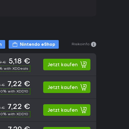
Risikoinfo:
m
Nintendo eShop
5,18 €
99 €
Jetzt kaufen
% with XDDeals
7,22 €
9 €
Jetzt kaufen
10% with XDD10
7,22 €
9 €
Jetzt kaufen
10% with XDD10