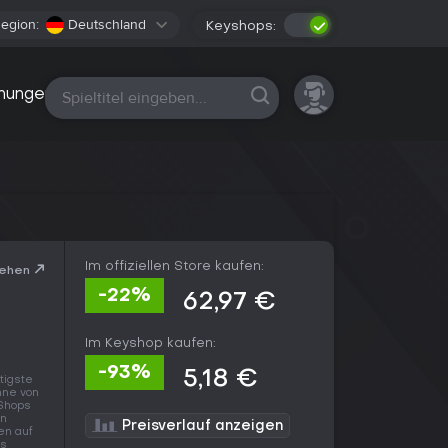
egion:
Deutschland
Keyshops:
Alle Plattformen
nungen
Im offiziellen Store kaufen:
sehen
-22%
62,97 €
Im Keyshop kaufen:
-93%
5,18 €
tigste
nne von
 Shops
en
Preisverlauf anzeigen
en auf
ss