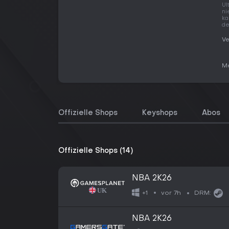
Ul
ni
ka
de
Ve
Me
Offizielle Shops
Keyshops
Abos
Offizielle Shops (14)
NBA 2K26
vor 7h
+1
DRM:
NBA 2K26