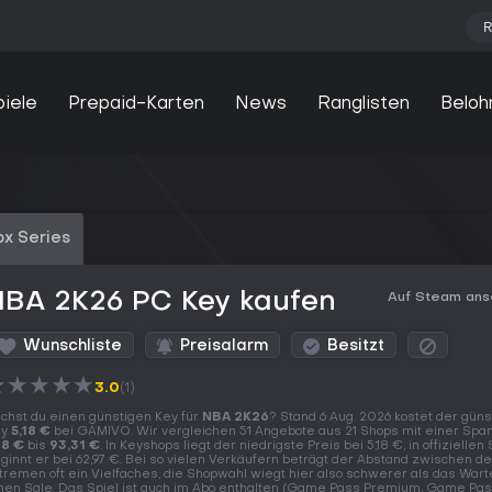
R
piele
Prepaid-Karten
News
Ranglisten
Beloh
x Series
NBA 2K26 PC Key kaufen
Auf Steam an
Wunschliste
Preisalarm
Besitzt
★
★
★
★
★
3.0
(1)
chst du einen günstigen Key für
NBA 2K26
? Stand 6 Aug. 2026 kostet der güns
ey
5,18 €
bei GAMIVO. Wir vergleichen 51 Angebote aus 21 Shops mit einer Spa
18 €
bis
93,31 €
. In Keyshops liegt der niedrigste Preis bei 5,18 €, in offiziellen
ginnt er bei 62,97 €. Bei so vielen Verkäufern beträgt der Abstand zwischen d
tremen oft ein Vielfaches, die Shopwahl wiegt hier also schwerer als das Wart
nen Sale. Das Spiel ist auch im Abo enthalten (Game Pass Premium, Game Pa