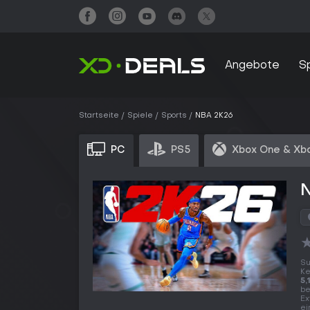
Angebote
S
Startseite
Spiele
Sports
NBA 2K26
PC
PS5
Xbox One & Xbo
Su
K
5,
be
Ex
ei