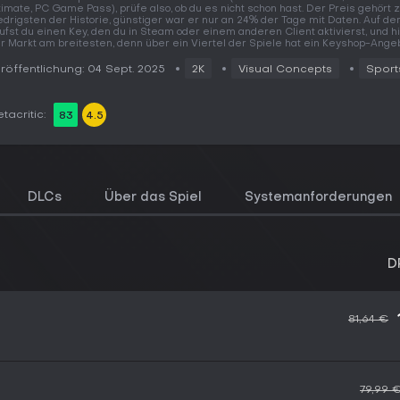
timate, PC Game Pass), prüfe also, ob du es nicht schon hast. Der Preis gehört 
edrigsten der Historie, günstiger war er nur an 24% der Tage mit Daten. Auf d
ufst du einen Key, den du in Steam oder einem anderen Client aktivierst, und hi
r Markt am breitesten, denn über ein Viertel der Spiele hat ein Keyshop-Angeb
röffentlichung: 04 Sept. 2025
2K
Visual Concepts
Sport
tacritic:
83
4.5
DLCs
Über das Spiel
Systemanforderungen
D
81,64 €
79,99 