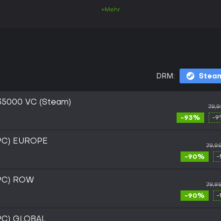
+Mehr
DRM:
Stea
35000 VC (Steam)
79,
-93%
-9
(PC) EUROPE
79,9
-90%
-
(PC) ROW
79,9
-90%
-
PC) GLOBAL