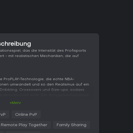
schreibung
ationsspiel, das die Intensität des Profisports
rt - mit realistischen Mechaniken, die auf
ie ProPLAY-Technologie, die echte NBA-
onen umwandelt und so den Realismus auf ein
 Dribbling, Crossovers und Size-ups, sodass
reaktionsschnell wirkt. Der Schussmechanismus
rarbeitet, der präzises Timing belohnt, während
+Mehr
en die Spielerbewegungen flüssiger und
urde aufgerüstet: Sie sorgt für intelligentere
PvP
Online PvP
re Teamkoordination. All das schafft einen
sche Ballbesitze setzt - geschickte Manöver
Remote Play Together
Family Sharing