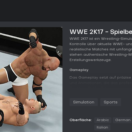
WWE 2K17 - Spielbe
WWE 2K17 ist ein Wrestling-Simul
Kontrolle über aktuelle WWE- u
realistische Matches mit umfang
stehen authentische Wrestling-Me
Erstellungswerkzeuge.
Gameplay
Das Gameplay setzt auf präzise
und Animationen, die das profes
Schläge, Griffe, Submissions un
man sich im Ring und in den um
Arena-Kämpfe erweitern die Act
Simulation
Sports
ermöglichen Kämpfe in neuen Um
Überarbeitete Systeme verbess
führen eine zweite Submissions-M
Oberfläche:
Arabic
German
zusätzliche taktische Tiefe sorg
Italian
visuelle Qualität und präzises T