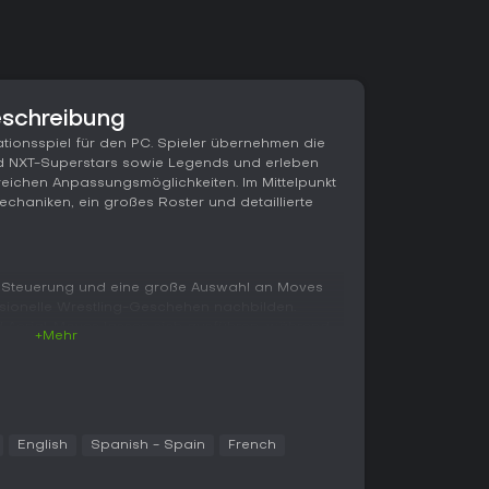
schreibung
ationsspiel für den PC. Spieler übernehmen die
nd NXT-Superstars sowie Legends und erleben
reichen Anpassungsmöglichkeiten. Im Mittelpunkt
chaniken, ein großes Roster und detaillierte
 Steuerung und eine große Auswahl an Moves
sionelle Wrestling-Geschehen nachbilden.
d Aerial-Moves lassen sich ausführen, während
+Mehr
liegenden Bereichen bewegt. Backstage- und
ion über normale Matches hinaus und
gebungen mit interaktiven Elementen.
ern Ladder-Matches und Taunt-Sequenzen und
echanik ein, die während Haltegriffe für
English
Spanish - Spain
French
t. Tausende neue Animationen sorgen für bessere
iming. Das Roster ist zum Launch das größte der