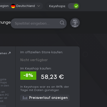
egion:
Deutschland
Keyshops:
Alle Plattformen
nungen
Im offiziellen Store kaufen:
sehen
Nicht verfügbar
Im Keyshop kaufen:
-8%
58,23 €
igste
shops
 in den
In Keyshops war es an 84% der
Tage mit Daten günstiger.
, an
 dem PC
Preisverlauf anzeigen
er ist
ot.