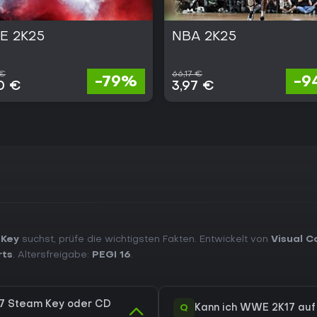
 2K25
NBA 2K25
 €
66,17 €
-79%
-9
0 €
3,97 €
 Key
suchst, prüfe die wichtigsten Fakten. Entwickelt von
Visual 
rts
. Altersfreigabe:
PEGI 16
.
17 Steam Key oder CD
Q
Kann ich WWE 2K17 auf