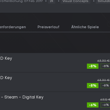
röffentlichung: 07 Feb. 2017
2K
Visual Concepts
Simulat
anforderungen
Preisverlauf
Ähnliche Spiele
D Key
63,30 €
-8%
-8% 
D Key
63,30 €
-8%
-8% 
 - Steam - Digital Key
63,12 
-6%
-6% 