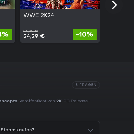
WWE 2K24
NBA 2K2
26,99 €
69,98 €
4%
-10%
24,29 €
62,98 €
8 FRAGEN
Concepts
. Veröffentlicht von
2K
. PC Release-
 Steam kaufen?