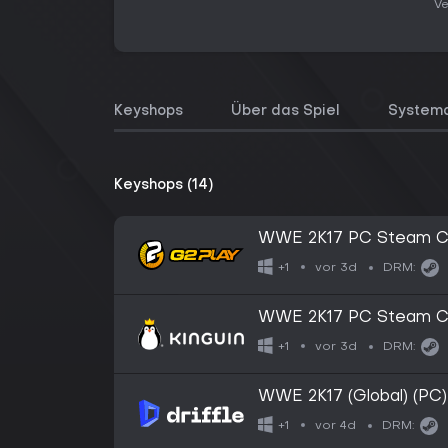
Ve
Keyshops
Über das Spiel
System
Keyshops (14)
WWE 2K17 PC Steam C
vor 3d
+1
DRM:
WWE 2K17 PC Steam C
vor 3d
+1
DRM:
WWE 2K17 (Global) (PC)
vor 4d
+1
DRM: