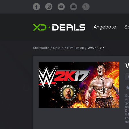
Angebote
S
Startseite
Spiele
Simulation
WWE 2K17
Su
An
ge
me
Dr
84
ka
de