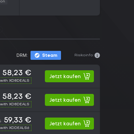
ion
Risikoinfo:
DRM:
Steam
58,23 €
Jetzt kaufen
with XD8DEALS
58,23 €
Jetzt kaufen
with XD8DEALS
59,33 €
€
Jetzt kaufen
with XDDEALS6