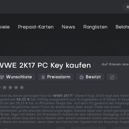
R
piele
Prepaid-Karten
News
Ranglisten
Beloh
WWE 2K17 PC Key kaufen
Auf Steam an
Wunschliste
Preisalarm
Besitzt
★
★
★
★
★
chst du einen günstigen Key für
WWE 2K17
? Stand 9 Aug. 2026 liegt das niedr
gebot bei
58,23 €
bei G2Play, ausgewählt aus 14 Angeboten in 8 Shops. In Key
ht es bei 58,23 € los, in offiziellen Shops bei . Auf dem PC gewinnt der Keyshop
isten Vergleichen beim Preis, du kaufst dann aber einen Code von einem
ittanbieter, prüfe also die Aktivierungsregion. Dieses Spiel war schon günstiger
% der Tage mit Daten. Ein Preisalarm meldet dir den nächsten Rückgang. Auf
ufst du einen Key, den du in Steam oder einem anderen Client aktivierst, und hi
r Markt am breitesten, denn über ein Viertel der Spiele hat ein Keyshop-Angeb