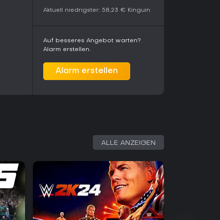
Aktuell niedrigster:
58,23 €
Kinguin
urch den Promo Engine und die Rivalitätssysteme
stellungswerkzeuge sorgen für hohen
e eigene Inhalte erstellen. Das Spiel richtet sich
Auf besseres Angebot warten?
imulationserfahrungen mit einem großen Roster
Alarm erstellen.
hen. Wer auf laufende Online-Features oder
er nur eingeschränkte Möglichkeiten.
Alarm erstellen
ALLE ANZEIGEN