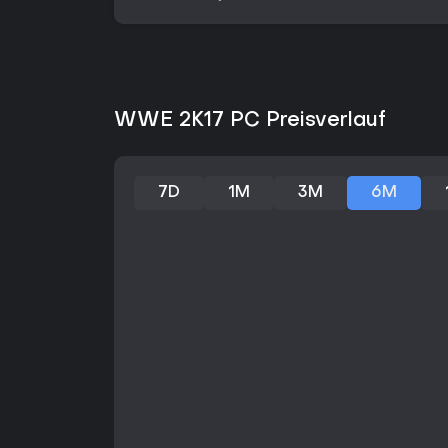
WWE 2K17 PC Preisverlauf
7D
1M
3M
6M