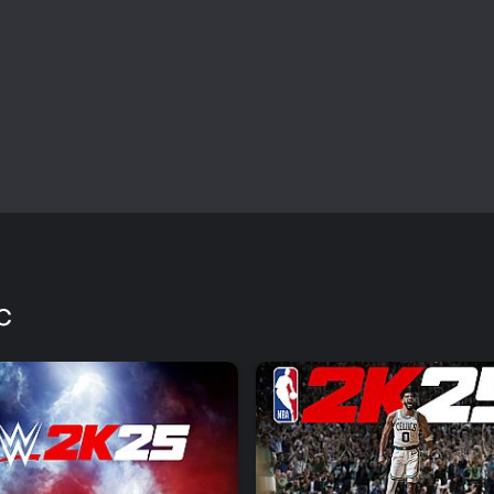
MyCareer und Universe bieten d
langfristigen Spielspaß. Die Er
Wiederspielwert für alle, die gern
an Wrestling-Fans, die offline S
und vielfältigen Mechaniken suc
neuere Teile Wert legt, findet hi
C