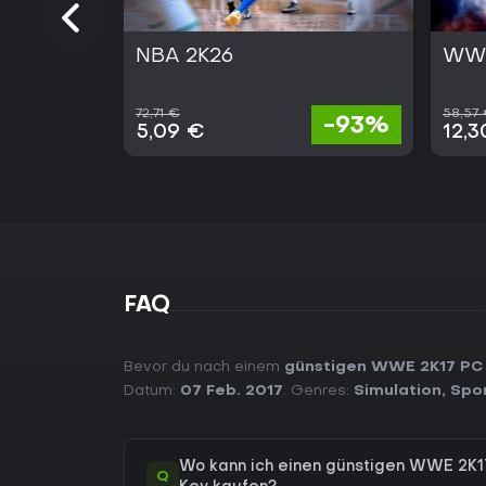
NBA 2K26
WWE
72,71 €
58,57
-93%
5,09 €
12,3
FAQ
Bevor du nach einem
günstigen WWE 2K17 PC
Datum:
07 Feb. 2017
. Genres:
Simulation
,
Spo
Wo kann ich einen günstigen WWE 2K
Q