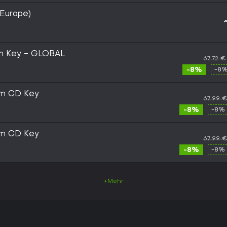
Europe)
m Key - GLOBAL
67,72 €
-8%
-8%
m CD Key
67,99 
-8%
-8% 
m CD Key
67,99 
-8%
-8% 
+Mehr