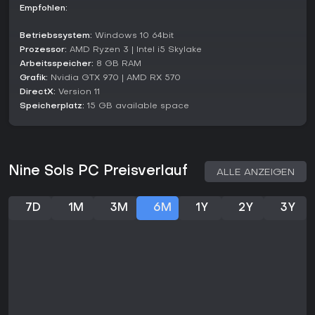
auch wenn manche mit den Mechaniken anfangs kämpfen.
Empfohlen:
Das Spiel passt perfekt zu Fans von Metroidvania-
Betriebssystem:
Windows 10 64bit
Exploration mit Sekiro-Präzision, besonders bei einzigartigen
Prozessor:
AMD Ryzen 3 | Intel i5 Skylake
Settings wie Taopunk. Stand Anfang 2026 ist es ein
Standalone-Titel ohne laufende Seasons oder große
Arbeitsspeicher:
8 GB RAM
Updates - ideal für Solo-Spieler auf der Suche nach
Grafik:
Nvidia GTX 970 | AMD RX 570
fokussiertem, storystarkem Action-Erlebnis.
DirectX:
Version 11
Speicherplatz:
15 GB available space
Nine Sols PC Preisverlauf
ALLE ANZEIGEN
7D
1M
3M
6M
1Y
2Y
3Y