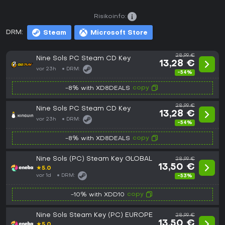
Risikoinfo:
DRM:
Steam
Microsoft Store
28,99 €
Nine Sols PC Steam CD Key
13,28 €
vor 23h
DRM:
-54%
copy
-8% with XD8DEALS
28,99 €
Nine Sols PC Steam CD Key
13,28 €
vor 23h
DRM:
-54%
copy
-8% with XD8DEALS
Nine Sols (PC) Steam Key GLOBAL
28,99 €
13,50 €
★
5.0
vor 1d
DRM:
-53%
copy
-10% with XDD10
Nine Sols Steam Key (PC) EUROPE
28,99 €
13,50 €
★
5.0