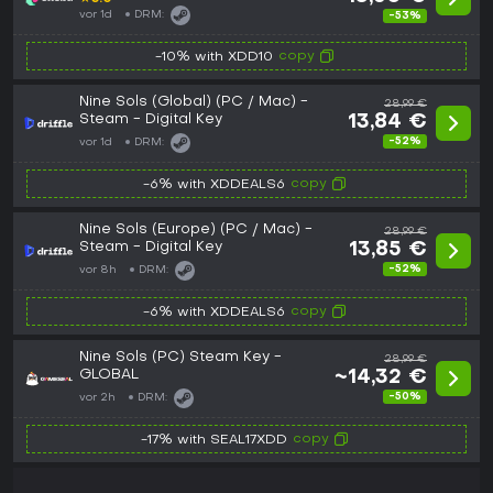
vor 1d
DRM:
-53%
copy
-10% with XDD10
Nine Sols (Global) (PC / Mac) -
28,99 €
Steam - Digital Key
13,84 €
-52%
vor 1d
DRM:
copy
-6% with XDDEALS6
Nine Sols (Europe) (PC / Mac) -
28,99 €
Steam - Digital Key
13,85 €
-52%
vor 8h
DRM:
copy
-6% with XDDEALS6
Nine Sols (PC) Steam Key -
28,99 €
GLOBAL
~14,32 €
-50%
vor 2h
DRM:
copy
-17% with SEAL17XDD