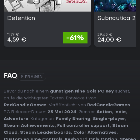
Detention
Subnautica 2
11,77 €
29,63 €
-61%
4,59 €
24,00 €
FAQ
9 FRAGEN
Bevor du nach einem
günstigen Nine Sols PC Key
suchst,
prüfe die wichtigsten Fakten. Entwickelt von
RedCandleGames
. Veröffentlicht von
RedCandleGames
.
PC Release-Datum:
28 Mai 2024
. Genres:
Action
,
Indie
,
Adventure
. Kategorien:
Family Sharing
,
Single-player
,
Steam Achievements
,
Full controller support
,
Steam
Cloud
,
Steam Leaderboards
,
Color Alternatives
,
Custom Volume Controls
,
Keyboard Only Option
,
Stereo