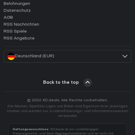
Wie aktiviert man einen Steam CD Key?
Belohnungen
Wie aktiviert man einen Epic Games CD Key?
Datenschutz
AGB
Wie aktiviert man einen GOG CD Key?
RSS Nachrichten
Wie aktiviert man einen Ubisoft Connect CD Key?
RSS Spiele
Wie aktiviert man einen EA App CD Key?
RSS Angebote
Wie aktiviert man einen Battle.net CD Key?
Deutschland (EUR)
Back to the top
© 2026 XD.deals. Alle Rechte vorbehalten.
Alle Marken, Spieltitel, Logos und Bilder sind Eigentum ihrer jeweiligen
Inhaber und werden nur zu Identifizierungs- und Informationszwecken
verwendet.
Haftungsausschluss:
XD.deals ist ein unabhängiger
Preisvergleichs- und Deal-Aggregationsdienst und ist nicht mit