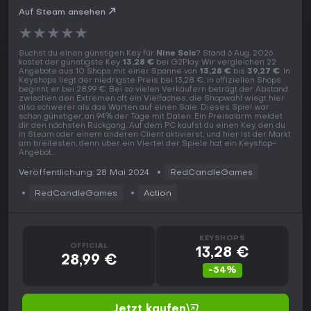
Auf Steam ansehen
★
★
★
★
★
Suchst du einen günstigen Key für
Nine Sols
? Stand 6 Aug. 2026
kostet der günstigste Key
13,28 €
bei G2Play. Wir vergleichen 22
Angebote aus 10 Shops mit einer Spanne von
13,28 €
bis
39,27 €
. In
Keyshops liegt der niedrigste Preis bei 13,28 €, in offiziellen Shops
beginnt er bei 28,99 €. Bei so vielen Verkäufern beträgt der Abstand
zwischen den Extremen oft ein Vielfaches, die Shopwahl wiegt hier
also schwerer als das Warten auf einen Sale. Dieses Spiel war
schon günstiger, an 94% der Tage mit Daten. Ein Preisalarm meldet
dir den nächsten Rückgang. Auf dem PC kaufst du einen Key, den du
in Steam oder einem anderen Client aktivierst, und hier ist der Markt
am breitesten, denn über ein Viertel der Spiele hat ein Keyshop-
Angebot.
Veröffentlichung: 28 Mai 2024
RedCandleGames
RedCandleGames
Action
KEYSHOPS
OFFICIAL
13,28 €
28,99 €
-54%
Jetzt kaufen