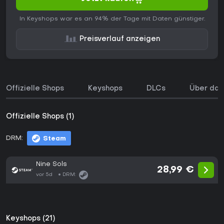
In Keyshops war es an 94% der Tage mit Daten günstiger.
Preisverlauf anzeigen
Offizielle Shops
Keyshops
DLCs
Über das
Offizielle Shops (1)
DRM:
Steam
Nine Sols
28,99 €
vor 5d
DRM:
Keyshops (21)