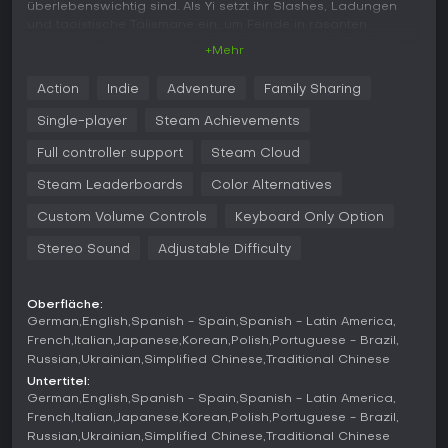
überlebenswichtig sind. Als Yi setzt ihr Slashes, Ladungen
und taoistische Talismane ein, um Feinde in rasanten
Sequenzen zu bezwingen, die Action nahtlos mit Plattform-
+Mehr
Herausforderungen verweben.
Action
Indie
Adventure
Family Sharing
Exploration ist zentral: Die vernetzten Regionen von New
Kunlun laden zum Zurückkehren ein, um Geheimnisse
Single-player
Steam Achievements
aufzudecken und die Story zusammenzusetzen. Kämpfe
erfordern Geduld, vor allem gegen Bosse, die Yi's Bogen
Full controller support
Steam Cloud
und defensive Moves meistern wollen, um große
Bedrohungen zu meistern.
Steam Leaderboards
Color Alternatives
Custom Volume Controls
Keyboard Only Option
Die Mechaniken greifen auf eine Taopunk-Ästhetik zurück,
die Cyberpunk-Optik mit östlicher Mythologie verschmilzt -
Stereo Sound
Adjustable Difficulty
das prägt Fähigkeiten wie Talisman-Explosionen und
göttliche Bogenangriffe. Handgezeichnete Kunst und Anime-
Animationen beleben Kämpfe sowie Umgebungen
Oberfläche:
eindrucksvoll.
German
English
Spanish - Spain
Spanish - Latin America
French
Italian
Japanese
Korean
Polish
Portuguese - Brazil
Spielmodi
Russian
Ukrainian
Simplified Chinese
Traditional Chinese
Nine Sols konzentriert sich auf eine Singleplayer-Kampagne,
Untertitel:
die Yi's Quest ohne Multiplayer oder Wettkampfmodi
German
English
Spanish - Spain
Spanish - Latin America
durchführt. Fortschritt hängt eng mit Story, Exploration und
French
Italian
Japanese
Korean
Polish
Portuguese - Brazil
Boss-Kämpfen im verlassenen Reich zusammen.
Russian
Ukrainian
Simplified Chinese
Traditional Chinese