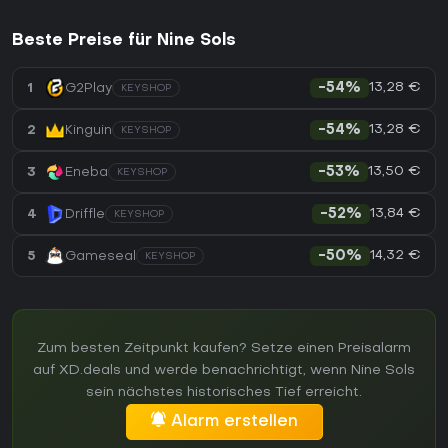
Beste Preise für Nine Sols
13,28 €
1
G2Play
-54%
KEYSHOP
13,28 €
2
Kinguin
-54%
KEYSHOP
13,50 €
3
Eneba
-53%
KEYSHOP
13,84 €
4
Driffle
-52%
KEYSHOP
14,32 €
5
Gameseal
-50%
KEYSHOP
Zum besten Zeitpunkt kaufen? Setze einen Preisalarm
auf XD.deals und werde benachrichtigt, wenn Nine Sols
sein nächstes historisches Tief erreicht.
Alarm erstellen