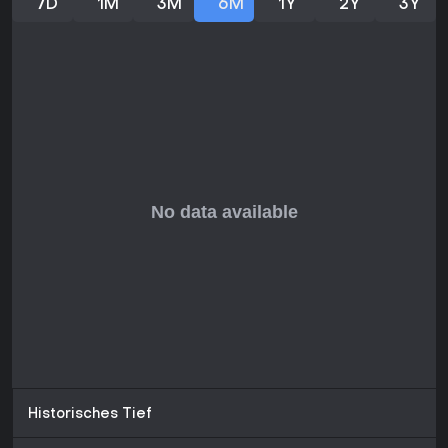
7D
1M
3M
6M
1Y
2Y
3Y
vom verbesserten Offline-Modus, doch der Clou liegt im
Gruppenspiel. Mit Community-Support über Workshops
bleibt es wertvoll für Horror-Fans auf der Suche nach purer
Untoten-Herausforderung.
Historisches Tief