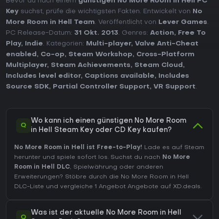
Bevor du nach einem
günstigen No More Room in Hell PC
Key
suchst, prüfe die wichtigsten Fakten. Entwickelt von
No
More Room in Hell Team
. Veröffentlicht von
Lever Games
.
PC Release-Datum:
31 Okt. 2013
. Genres:
Action
,
Free To
Play
,
Indie
. Kategorien:
Multi-player
,
Valve Anti-Cheat
enabled
,
Co-op
,
Steam Workshop
,
Cross-Platform
Multiplayer
,
Steam Achievements
,
Steam Cloud
,
Includes level editor
,
Captions available
,
Includes
Source SDK
,
Partial Controller Support
,
VR Support
.
Wo kann ich einen günstigen No More Room
Q
in Hell Steam Key oder CD Key kaufen?
No More Room in Hell ist Free-to-Play!
Lade es auf Steam
herunter und spiele sofort los. Suchst du nach
No More
Room in Hell DLC
, Spielwährung oder anderen
Erweiterungen?
Stöbre durch die No More Room in Hell
DLC-Liste
und vergleiche 1 Angebot Angebote auf XD.deals.
Was ist der aktuelle No More Room in Hell
Q