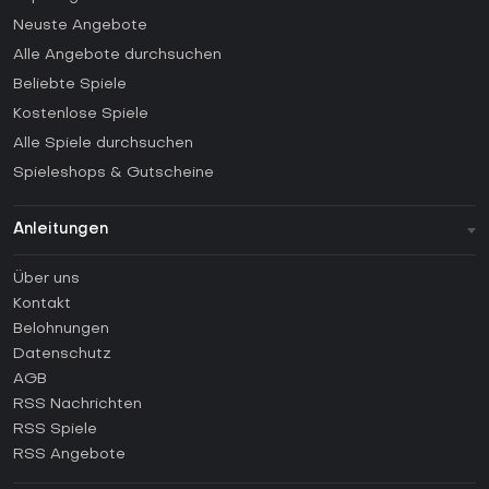
Neuste Angebote
Alle Angebote durchsuchen
Beliebte Spiele
Kostenlose Spiele
Alle Spiele durchsuchen
Spieleshops & Gutscheine
Anleitungen
FAQ
Über uns
Anleitungen
Kontakt
Wie aktiviert man einen Steam CD Key?
Belohnungen
Wie aktiviert man einen Epic Games CD Key?
Datenschutz
AGB
Wie aktiviert man einen GOG CD Key?
RSS Nachrichten
Wie aktiviert man einen Ubisoft Connect CD Key?
RSS Spiele
Wie aktiviert man einen EA App CD Key?
RSS Angebote
Wie aktiviert man einen Battle.net CD Key?