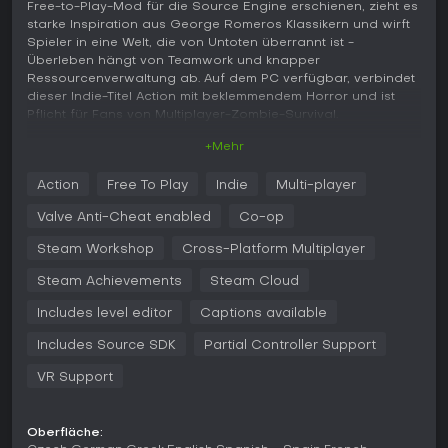
Free-to-Play-Mod für die Source Engine erschienen, zieht es
starke Inspiration aus George Romeros Klassikern und wirft
Spieler in eine Welt, die von Untoten überrannt ist -
Überleben hängt von Teamwork und knapper
Ressourcenverwaltung ab. Auf dem PC verfügbar, verbindet
dieser Indie-Titel Action mit beklemmendem Horror und ist
Pflicht für Fans von Multiplayer-Zombie-Survival.
+Mehr
Gameplay
Im Kern von No More Room in Hell dreht sich der Survival
Action
Free To Play
Indie
Multi-player
Horror um das Durchqueren zombieverseuchter Gebiete mit
begrenzten Vorräten. Spieler durchsuchen nach rarer
Valve Anti-Cheat enabled
Co-op
Munition und Waffen, während sie von langsamen Walkern
bis zu schnellen Runners bedroht werden. Die
Steam Workshop
Cross-Platform Multiplayer
Infektionsmechanik sorgt für Spannung: Ein Biss kann zur
Steam Achievements
Steam Cloud
Verwandlung führen und zwingt zu harten Entscheidungen -
Teammitglieder alarmieren oder allein nach einem Heilmittel
Includes level editor
Captions available
suchen. In diesem Coop-Multiplayer-Setup ist Kommunikation
entscheidend, wobei Voice- und Textchat durch Distanz
Includes Source SDK
Partial Controller Support
begrenzt sind und Walkie-Talkies für Koordination empfohlen
werden.
VR Support
Realismus prägt jede Mechanik. Es gibt kein Fadenkreuz, das
HUD taucht nur bei Bedarf auf, und Spieler müssen anlegen,
Oberfläche:
um präzise zu schießen - vor allem Kopfschüsse, um