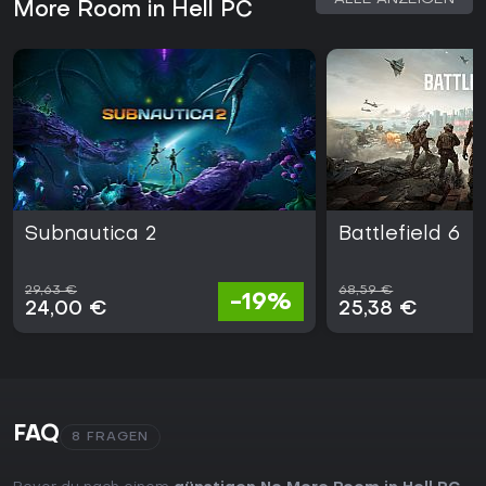
More Room in Hell PC
Subnautica 2
Battlefield 6
29,63 €
68,59 €
-19%
24,00 €
25,38 €
FAQ
8 FRAGEN