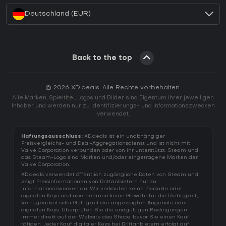
Deutschland (EUR)
Back to the top
© 2026 XD.deals. Alle Rechte vorbehalten.
Alle Marken, Spieltitel, Logos und Bilder sind Eigentum ihrer jeweiligen
Inhaber und werden nur zu Identifizierungs- und Informationszwecken
verwendet.
Haftungsausschluss:
XD.deals ist ein unabhängiger
Preisvergleichs- und Deal-Aggregationsdienst und ist nicht mit
Valve Corporation verbunden oder von ihr unterstützt. Steam und
das Steam-Logo sind Marken und/oder eingetragene Marken der
Valve Corporation.
XD.deals verwendet öffentlich zugängliche Daten von Steam und
zeigt Preisinformationen von Drittanbietern nur zu
Informationszwecken an. Wir verkaufen keine Produkte oder
digitalen Keys und übernehmen keine Gewähr für die Richtigkeit,
Verfügbarkeit oder Gültigkeit der angezeigten Angebote oder
digitalen Keys. Überprüfen Sie die endgültigen Bedingungen
immer direkt auf der Website des Shops, bevor Sie einen Kauf
tätigen. Jeder Kauf digitaler Keys bei Drittanbietern erfolgt auf