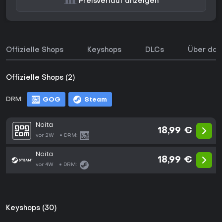
Preisverlauf anzeigen
Offizielle Shops
Keyshops
DLCs
Über das
Offizielle Shops (2)
DRM:
GOG
Steam
Noita
18,99 €
vor 2W
DRM:
Noita
18,99 €
vor 4W
DRM:
Keyshops (30)