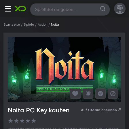
Alle
Startseite
Spiele
Action
Noita
Noita PC Key kaufen
Auf Steam ansehen
★
★
★
★
★