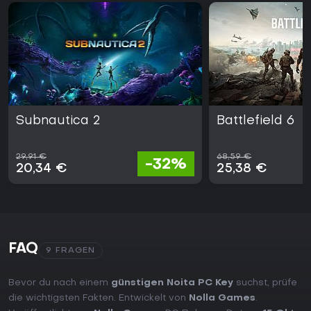
Subnautica 2
Battlefield 6
29,91 €
68,59 €
-32%
20,34 €
25,38 €
FAQ
9 FRAGEN
Bevor du nach einem
günstigen Noita PC Key
suchst, prüfe
die wichtigsten Fakten. Entwickelt von
Nolla Games
.