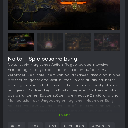
Noita - Spielbeschreibung
Noita ist ein magisches Action-Roguelite, das intensive
Erkundung mit physikbasierter Simulation auf dem PC
verbindet. Das Indie-Team von Nolla Games lässt dich in eine
prozedural generierte Welt stürzen, in der du als Zauberer
durch gefährliche Höhlen voller Feinde und Umweltgefahren
navigierst. Der Reiz liegt im Basteln eigener Zaubersprüche
aus gefundenen Zauberstäben, die kreative Zerstörung und
Manipulation der Umgebung ermöglichen. Nach der Early-
Access-Phase 2020 erschienen, profitiert es vom innovativen
Puzzle- und Experimentierhintergrund der Entwickler und
+Mehr
bietet in Pixel-Art-Ästhetik Entdeckungen und
Anpassungsfähigkeit.
Action
Indie
RPG
Simulation
Adventure