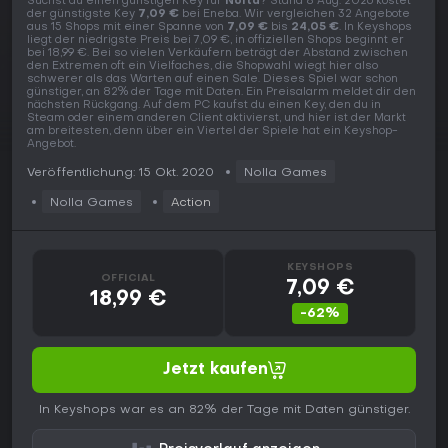
Suchst du einen günstigen Key für
Noita
? Stand 8 Aug. 2026 kostet
der günstigste Key
7,09 €
bei Eneba. Wir vergleichen 32 Angebote
aus 15 Shops mit einer Spanne von
7,09 €
bis
24,05 €
. In Keyshops
liegt der niedrigste Preis bei 7,09 €, in offiziellen Shops beginnt er
bei 18,99 €. Bei so vielen Verkäufern beträgt der Abstand zwischen
den Extremen oft ein Vielfaches, die Shopwahl wiegt hier also
schwerer als das Warten auf einen Sale. Dieses Spiel war schon
günstiger, an 82% der Tage mit Daten. Ein Preisalarm meldet dir den
nächsten Rückgang. Auf dem PC kaufst du einen Key, den du in
Steam oder einem anderen Client aktivierst, und hier ist der Markt
am breitesten, denn über ein Viertel der Spiele hat ein Keyshop-
Angebot.
Veröffentlichung: 15 Okt. 2020
Nolla Games
Nolla Games
Action
KEYSHOPS
OFFICIAL
7,09 €
18,99 €
-62%
Jetzt kaufen
In Keyshops war es an 82% der Tage mit Daten günstiger.