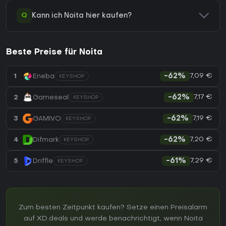
Q
Kann ich Noita hier kaufen?
Beste Preise für Noita
7,09 €
1
Eneba
-62%
KEYSHOP
7,17 €
2
Gameseal
-62%
KEYSHOP
7,19 €
3
GAMIVO
-62%
KEYSHOP
7,20 €
4
Difmark
-62%
KEYSHOP
7,29 €
5
Driffle
-61%
KEYSHOP
Zum besten Zeitpunkt kaufen? Setze einen Preisalarm
auf XD.deals und werde benachrichtigt, wenn Noita