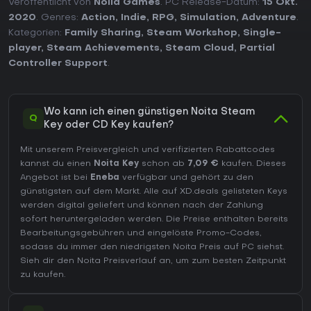
Veröffentlicht von
Nolla Games
. PC Release-Datum:
15 Okt.
2020
. Genres:
Action
,
Indie
,
RPG
,
Simulation
,
Adventure
.
Kategorien:
Family Sharing
,
Steam Workshop
,
Single-
player
,
Steam Achievements
,
Steam Cloud
,
Partial
Controller Support
.
Wo kann ich einen günstigen Noita Steam
Q
Key oder CD Key kaufen?
Mit unserem Preisvergleich und verifizierten Rabattcodes
kannst du einen
Noita Key
schon ab
7,09 €
kaufen. Dieses
Angebot ist bei
Eneba
verfügbar und gehört zu den
günstigsten auf dem Markt. Alle auf XD.deals gelisteten Keys
werden digital geliefert und können nach der Zahlung
sofort heruntergeladen werden. Die Preise enthalten bereits
Bearbeitungsgebühren und eingelöste Promo-Codes,
sodass du immer den niedrigsten Noita Preis auf
PC
siehst.
Sieh dir den
Noita Preisverlauf
an, um zum besten Zeitpunkt
zu kaufen.