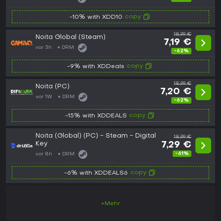
copy
-10% with XDD10
18,99 €
Noita Global (Steam)
7,19 €
vor 3h
DRM:
-62%
copy
-9% with XDDeals
18,99 €
Noita (PC)
7,20 €
vor 1W
DRM:
-62%
copy
-15% with XDDEALS
Noita (Global) (PC) - Steam - Digital
18,99 €
Key
7,29 €
-61%
vor 8h
DRM:
copy
-6% with XDDEALS6
+Mehr