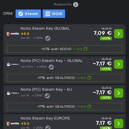
Risikoinfo:
DRM:
Steam
GOG
Noita Steam Key GLOBAL
18,99 €
7,09 €
★
5.0
vor 4h
DRM:
-62%
copy
-10% with XDD10
18,99 €
Noita (PC) Steam Key - GLOBAL
~7,17 €
vor 55m
DRM:
-62%
copy
-17% with SEAL17XDD
18,99 €
Noita (PC) Steam Key - EU
~7,17 €
vor 1h
DRM:
-62%
copy
-17% with SEAL17XDD
Noita Steam Key EUROPE
18,99 €
7,17 €
★
5.0
vor 4h
DRM:
-62%