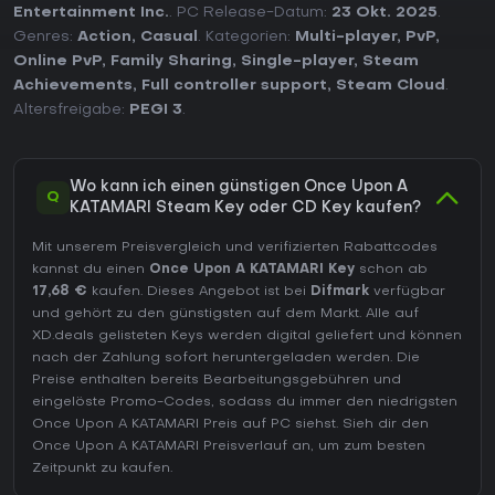
Entertainment Inc.
. PC Release-Datum:
23 Okt. 2025
.
Genres:
Action
,
Casual
. Kategorien:
Multi-player
,
PvP
,
Online PvP
,
Family Sharing
,
Single-player
,
Steam
Achievements
,
Full controller support
,
Steam Cloud
.
Altersfreigabe:
PEGI 3
.
Wo kann ich einen günstigen Once Upon A
Q
KATAMARI Steam Key oder CD Key kaufen?
Mit unserem Preisvergleich und verifizierten Rabattcodes
kannst du einen
Once Upon A KATAMARI Key
schon ab
17,68 €
kaufen. Dieses Angebot ist bei
Difmark
verfügbar
und gehört zu den günstigsten auf dem Markt. Alle auf
XD.deals gelisteten Keys werden digital geliefert und können
nach der Zahlung sofort heruntergeladen werden. Die
Preise enthalten bereits Bearbeitungsgebühren und
eingelöste Promo-Codes, sodass du immer den niedrigsten
Once Upon A KATAMARI Preis auf
PC
siehst. Sieh dir den
Once Upon A KATAMARI Preisverlauf
an, um zum besten
Zeitpunkt zu kaufen.