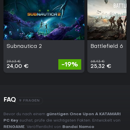
Subnautica 2
Battlefield 6
29,63 €
68,43 €
-19%
24,00 €
25,32 €
FAQ
9 FRAGEN
Bevor du nach einem
günstigen Once Upon A KATAMARI
PC Key
suchst, prüfe die wichtigsten Fakten. Entwickelt von
RENGAME
. Veröffentlicht von
Bandai Namco