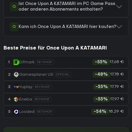
Ist Once Upon A KATAMARI im PC Game Pass
Q
oder anderen Abonnements enthalten?
Q
Kann ich Once Upon A KATAMARI hier kaufen?
Beste Preise für Once Upon A KATAMARI
17,68 €
1
Difmark
-55%
KEYSHOP
17,78 €
2
Gamesplanet US
-48%
OFFICIAL
17,79 €
3
Yuplay
-55%
KEYSHOP
17,97 €
4
Eneba
-55%
KEYSHOP
18,29 €
5
Loaded
-54%
KEYSHOP