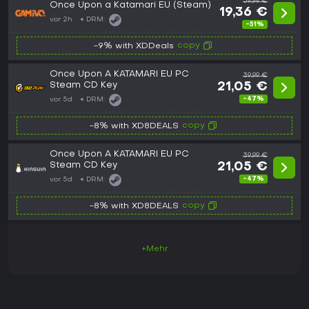
39,99 €
Once Upon a Katamari EU (Steam)
19,36 €
vor 2h
DRM:
-51%
copy
-9% with XDDeals
Once Upon A KATAMARI EU PC
39,99 €
Steam CD Key
21,05 €
-47%
vor 5d
DRM:
copy
-8% with XD8DEALS
Once Upon A KATAMARI EU PC
39,99 €
Steam CD Key
21,05 €
-47%
vor 5d
DRM:
copy
-8% with XD8DEALS
+Mehr