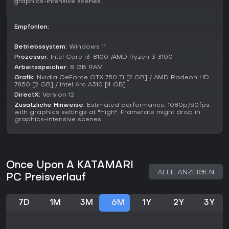
graphics-intensive scenes.
auf der Plattform, kürzlich 78 % aus 32 Reviews. Wer Casual-
Titel mit Multiplayer und kreativer Anpassung mag, findet hier
eine starke Wahl, vor allem nach den jüngsten
Empfohlen:
Stabilitätsfixes. Tiefe Strategie-Fans sollten vorbeigehen,
aber für entspannten Spaß rockt es.
Betriebssystem:
Windows 11
Prozessor:
Intel Core i3-8100 /AMD Ryzen 3 3100
Arbeitsspeicher:
8 GB RAM
Grafik:
Nvidia GeForce GTX 750 Ti [2 GB] / AMD Radeon HD
7850 [2 GB] / Intel Arc A310 [4 GB]
DirectX:
Version 12
Zusätzliche Hinweise:
Estimated performance: 1080p/60fps
with graphics settings at "High". Framerate might drop in
graphics-intensive scenes.
Once Upon A KATAMARI
ALLE ANZEIGEN
PC Preisverlauf
7D
1M
3M
6M
1Y
2Y
3Y