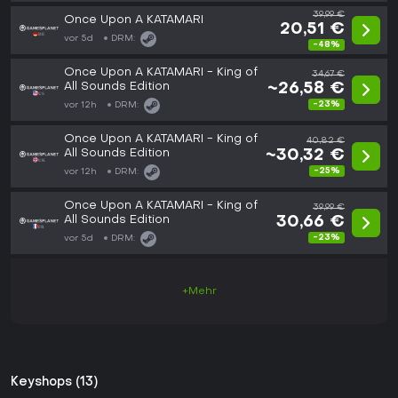
39,99 €
Once Upon A KATAMARI
20,51 €
vor 5d
DRM:
-48%
Once Upon A KATAMARI - King of
34,67 €
All Sounds Edition
~26,58 €
-23%
vor 12h
DRM:
Once Upon A KATAMARI - King of
40,82 €
All Sounds Edition
~30,32 €
-25%
vor 12h
DRM:
Once Upon A KATAMARI - King of
39,99 €
All Sounds Edition
30,66 €
-23%
vor 5d
DRM:
+Mehr
Keyshops (13)