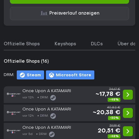
Preisverlauf anzeigen
Offizielle Shops
Keyshops
DLCs
Über das
Offizielle Shops (16)
DRM:
Steam
Microsoft Store
34,67 €
Once Upon A KATAMARI
~17,78 €
vor 12h
DRM:
-48%
40,82 €
Once Upon A KATAMARI
~20,38 €
vor 12h
DRM:
-50%
39,99 €
Once Upon A KATAMARI
20,51 €
vor 5d
DRM:
-48%