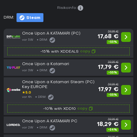
Risikoinfo:
DRM:
Steam
39,99 €
Once Upon A KATAMARI (PC)
17,68 €
vor 5W
DRM:
-55%
copy
-15% with XDDEALS
39,99 €
Once Upon a Katamari
17,79 €
vor 3W
DRM:
-55%
Once Upon a Katamari Steam (PC)
39,99 €
Key EUROPE
17,97 €
★
5.0
-55%
vor 4h
DRM:
copy
-10% with XDD10
39,99 €
Once Upon A KATAMARI PC
18,29 €
vor 2W
DRM:
-54%