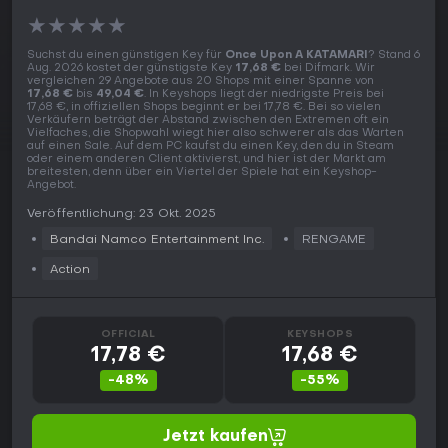
★
★
★
★
★
Suchst du einen günstigen Key für
Once Upon A KATAMARI
? Stand 6
Aug. 2026 kostet der günstigste Key
17,68 €
bei Difmark. Wir
vergleichen 29 Angebote aus 20 Shops mit einer Spanne von
17,68 €
bis
49,04 €
. In Keyshops liegt der niedrigste Preis bei
17,68 €, in offiziellen Shops beginnt er bei 17,78 €. Bei so vielen
Verkäufern beträgt der Abstand zwischen den Extremen oft ein
Vielfaches, die Shopwahl wiegt hier also schwerer als das Warten
auf einen Sale. Auf dem PC kaufst du einen Key, den du in Steam
oder einem anderen Client aktivierst, und hier ist der Markt am
breitesten, denn über ein Viertel der Spiele hat ein Keyshop-
Angebot.
Veröffentlichung: 23 Okt. 2025
Bandai Namco Entertainment Inc.
RENGAME
Action
OFFICIAL
KEYSHOPS
17,78 €
17,68 €
-48%
-55%
Jetzt kaufen