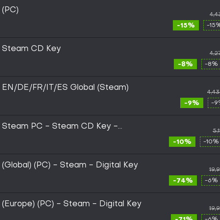
 (PC)
4,4
-15%
-15
st Steam CD Key
4,2
-8%
-8% 
st EN/DE/FR/IT/ES Global (Steam)
4,4
-9%
-9
st Steam PC - Steam CD Key -
5,
-10%
-10%
 (Global) (PC) - Steam - Digital Key
19,
-74%
-6% 
t (Europe) (PC) - Steam - Digital Key
19,
-71%
-6% 