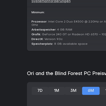
Systemanforderungen
Minimum:
Prozessor:
Intel Core 2 Duo E4500 @ 2.2GHz or A
GHz
Arbeitsspeicher:
4 GB RAM
Grafik:
GeForce 240 GT or Radeon HD 6570 – 1024
DirectX:
Version 9.0c
Speicherplatz:
8 GB available space
Ori and the Blind Forest PC Preis
7D
1M
3M
6M