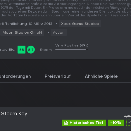
yshop in den meisten Vergleichen beim Preis, du kaufst dann aber einen Code
nem Drittanbieter, prüfe also die Aktivierungsregion. Dieses Spiel war schon gü
 90% der Tage mit Daten. Ein Preisalarm meldet dir den nächsten Rückgang. A
 kaufst du einen Key, den du in Steam oder einem anderen Client aktivierst, un
t der Markt am breitesten, denn über ein Viertel der Spiele hat ein Keyshop-An
röffentlichung: 10 März 2015
Xbox Game Studios
Moon Studios GmbH
Action
Very Positive
(49k)
tacritic:
88
8.7
Steam:
anforderungen
Preisverlauf
Ähnliche Spiele
st Steam Key
3,21
-10%
-
Historisches Tief