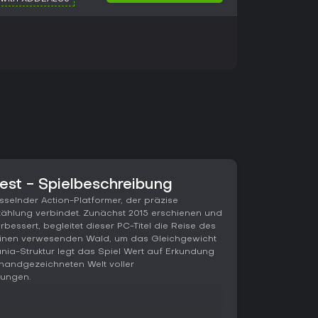
rest - Spielbeschreibung
fesselnder Action-Platformer, der präzise
ählung verbindet. Zunächst 2015 erschienen und
erbessert, begleitet dieser PC-Titel die Reise des
 einen verwesenden Wald, um das Gleichgewicht
ania-Struktur legt das Spiel Wert auf Erkundung
r handgezeichneten Welt voller
ungen.