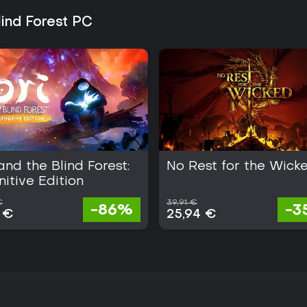
lind Forest PC
and the Blind Forest:
No Rest for the Wick
nitive Edition
€
39,91 €
-86%
-3
 €
25,94 €