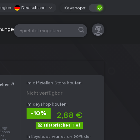
egion:
Deutschland
Keyshops:
Alle Plattformen
nungen
Im offiziellen Store kaufen:
sehen
Nicht verfügbar
Im Keyshop kaufen:
-10%
2,88 €
Historisches Tief
liegt
Shops.
der
In Keyshops war es an 90% der