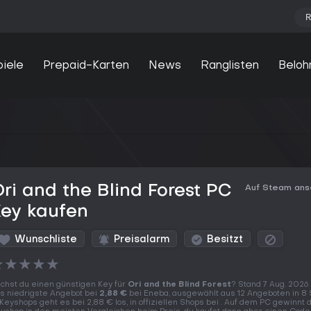
R
piele
Prepaid-Karten
News
Ranglisten
Beloh
ri and the Blind Forest PC
Auf Steam an
Key kaufen
Wunschliste
Preisalarm
Besitzt
★
★
★
★
★
chst du einen günstigen Key für
Ori and the Blind Forest
? Stand 7 Aug. 2026 
s niedrigste Angebot bei
2,88 €
bei Eneba, ausgewählt aus 12 Angeboten in 8 
 Keyshops geht es bei 2,88 € los, in offiziellen Shops bei . Auf dem PC gewinnt 