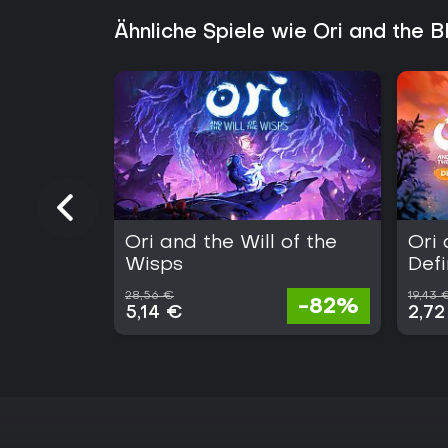
Ähnliche Spiele wie Ori and the B
Ori and the Will of the
Ori 
Wisps
Defi
28,56 €
19,43 
-82%
5,14 €
2,72