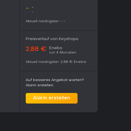
reibungslosem Lauf. Wer präzise Steuerung und
-
-
 - Casual- oder Multiplayer-orientierte Spieler
-
Aktuell niedrigster:
-
-
Preisverlauf von Keyshops
Eneba
2,88 €
vor 4 Monaten
Aktuell niedrigster:
2,88 €
Eneba
Auf besseres Angebot warten?
Alarm erstellen.
Alarm erstellen