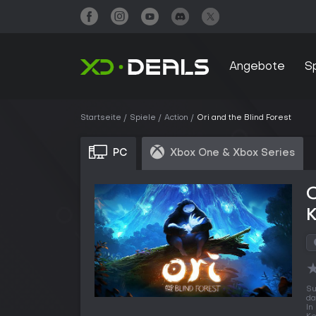
Angebote
S
Startseite
Spiele
Action
Ori and the Blind Forest
PC
Xbox One & Xbox Series
O
Su
da
In