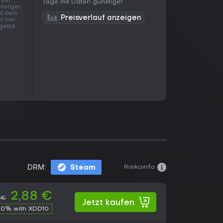
 von
Tage mit Daten günstiger.
nstiger,
uf dem
Preisverlauf anzeigen
d hier
gebot.
Risikoinfo:
DRM:
Steam
2,88 €
 €
Jetzt kaufen
10% with XDD10