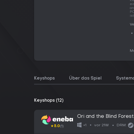
Ke
ei
an
PC
is
Ve
Me
Keyshops
Über das Spiel
System
Keyshops (12)
Ori and the Blind Fore
GLOBAL
vor 21W
+1
DRM:
★
5.0
(1)