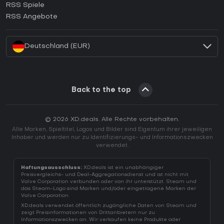
RSS Spiele
Wie aktiviert man einen EA App CD Key?
RSS Angebote
Wie aktiviert man einen Battle.net CD Key?
Deutschland (EUR)
Back to the top
© 2026 XD.deals. Alle Rechte vorbehalten.
Alle Marken, Spieltitel, Logos und Bilder sind Eigentum ihrer jeweiligen
Inhaber und werden nur zu Identifizierungs- und Informationszwecken
verwendet.
Haftungsausschluss:
XD.deals ist ein unabhängiger
Preisvergleichs- und Deal-Aggregationsdienst und ist nicht mit
Valve Corporation verbunden oder von ihr unterstützt. Steam und
das Steam-Logo sind Marken und/oder eingetragene Marken der
Valve Corporation.
XD.deals verwendet öffentlich zugängliche Daten von Steam und
zeigt Preisinformationen von Drittanbietern nur zu
Informationszwecken an. Wir verkaufen keine Produkte oder