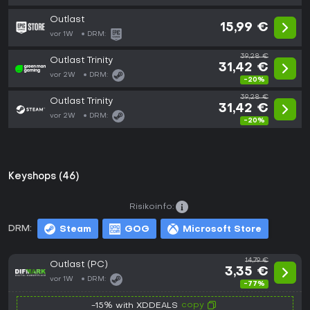
Outlast
15,99 €
vor 1W
DRM:
39,28 €
Outlast Trinity
31,42 €
vor 2W
DRM:
-20%
39,28 €
Outlast Trinity
31,42 €
vor 2W
DRM:
-20%
Keyshops (46)
Risikoinfo:
DRM:
Steam
GOG
Microsoft Store
14,79 €
Outlast (PC)
3,35 €
vor 1W
DRM:
-77%
copy
-15% with XDDEALS