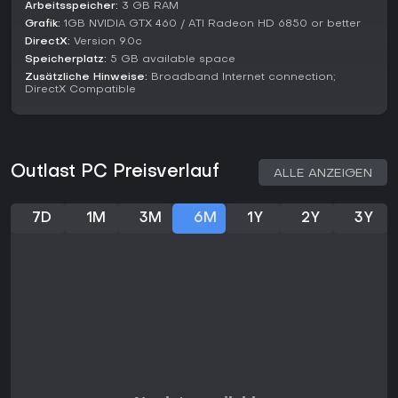
Wer Laufen und Verstecken statt Kämpfen liebt und
Arbeitsspeicher:
3 GB RAM
psychologische Beklemmung schätzt, findet hier ein Top-
Grafik:
1GB NVIDIA GTX 460 / ATI Radeon HD 6850 or better
Erlebnis, ideal für kurze, intensive Sessions. Action-Fans oder
DirectX:
Version 9.0c
solche, die repetitive Verfolgungen meiden, könnten frustriert
Speicherplatz:
5 GB available space
sein. Ohne Updates oder Seasons überzeugt es durch das
Zusätzliche Hinweise:
Broadband Internet connection;
zeitlose Kern-Erlebnis, das Neulinge heute noch erschreckt.
DirectX Compatible
Outlast PC Preisverlauf
ALLE ANZEIGEN
7D
1M
3M
6M
1Y
2Y
3Y