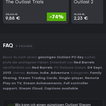
The Outlast Trials
Outlast 2
38,00 €
18,58 €
-74%
9,88 €
2,23 €
FAQ
9 FRAGEN
Bevor du nach einem
günstigen Outlast PC Key
suchst,
prüfe die wichtigsten Fakten. Entwickelt von
Red Barrels
.
Veröffentlicht von
Red Barrels
. PC Release-Datum:
04 Sept.
2013
. Genres:
Action
,
Indie
,
Adventure
. Kategorien:
Family
Sharing
,
Steam Trading Cards
,
Single-player
,
Remote
Play on TV
,
Steam Achievements
,
Full controller
support
,
Steam Cloud
,
Captions available
.
Wo kann ich einen günstigen Outlast Steam