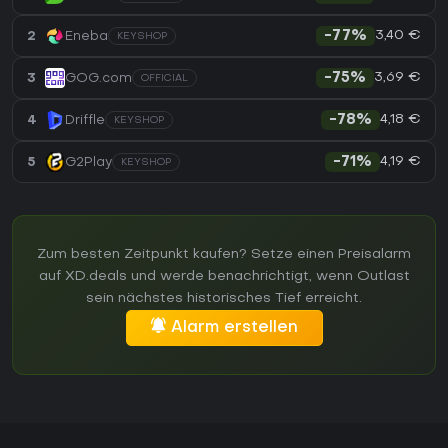
3,40 €
2
Eneba
-77%
KEYSHOP
3,69 €
3
GOG.com
-75%
OFFICIAL
4,18 €
4
Driffle
-78%
KEYSHOP
4,19 €
5
G2Play
-71%
KEYSHOP
Zum besten Zeitpunkt kaufen? Setze einen Preisalarm
auf XD.deals und werde benachrichtigt, wenn Outlast
sein nächstes historisches Tief erreicht.
Alarm erstellen