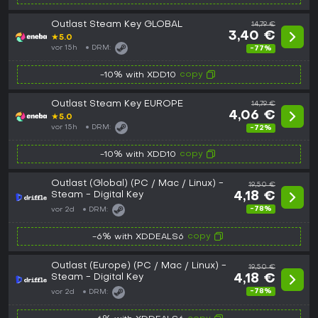
Outlast Steam Key GLOBAL
14,79 €
3,40 €
★
5.0
vor 15h
DRM:
-77%
copy
-10% with XDD10
Outlast Steam Key EUROPE
14,79 €
4,06 €
★
5.0
vor 15h
DRM:
-72%
copy
-10% with XDD10
Outlast (Global) (PC / Mac / Linux) -
19,50 €
Steam - Digital Key
4,18 €
-78%
vor 2d
DRM:
copy
-6% with XDDEALS6
Outlast (Europe) (PC / Mac / Linux) -
19,50 €
Steam - Digital Key
4,18 €
-78%
vor 2d
DRM: