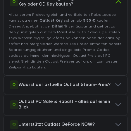
Q
Key oder CD Key kaufen?
Mit unserem Preisvergleich und verifizierten Rabattcodes
kannst du einen
Outlast Key
schon ab
3,35 €
kaufen.
Dieses Angebot ist bei
Difmark
verfügbar und gehört zu
den günstigsten auf dem Markt. Alle auf XD.deals gelisteten
Keys werden digital geliefert und können nach der Zahlung
sofort heruntergeladen werden. Die Preise enthalten bereits
Bearbeitungsgebühren und eingelöste Promo-Codes,
sodass du immer den niedrigsten Outlast Preis auf
PC
siehst. Sieh dir den
Outlast Preisverlauf
an, um zum besten
Zeitpunkt zu kaufen.
Q
Was ist der aktuelle Outlast Steam-Preis?
Outlast PC Sale & Rabatt - alles auf einen
Q
Blick
Q
Unterstützt Outlast GeForce NOW?