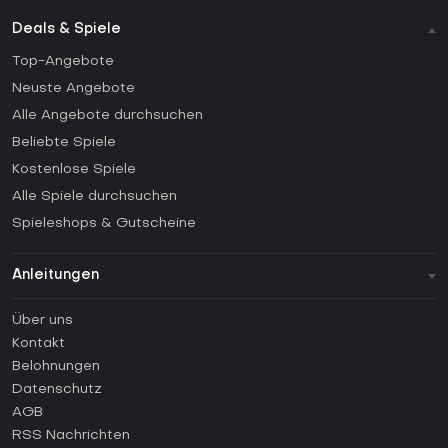
Deals & Spiele
Top-Angebote
Neuste Angebote
Alle Angebote durchsuchen
Beliebte Spiele
Kostenlose Spiele
Alle Spiele durchsuchen
Spieleshops & Gutscheine
Anleitungen
FAQ
Über uns
Anleitungen
Kontakt
Wie aktiviert man einen Steam CD Key?
Belohnungen
Wie aktiviert man einen Epic Games CD Key?
Datenschutz
AGB
Wie aktiviert man einen GOG CD Key?
RSS Nachrichten
Wie aktiviert man einen Ubisoft Connect CD Key?