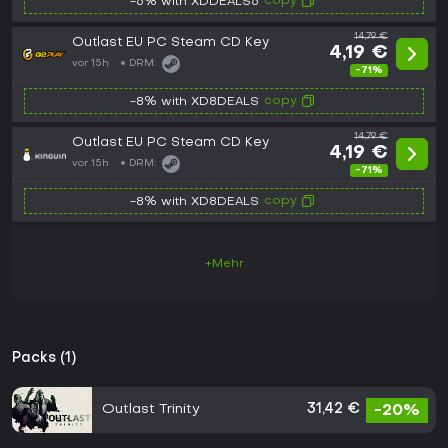
copy
-6% with XDDEALS6
14,79 €
Outlast EU PC Steam CD Key
4,19 €
vor 15h
DRM:
-71%
copy
-8% with XD8DEALS
14,79 €
Outlast EU PC Steam CD Key
4,19 €
vor 15h
DRM:
-71%
copy
-8% with XD8DEALS
+Mehr
Packs (1)
Outlast Trinity
31,42 €
-20%