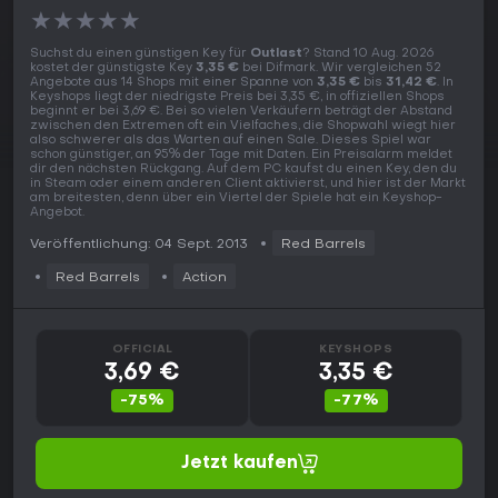
★
★
★
★
★
Suchst du einen günstigen Key für
Outlast
? Stand 10 Aug. 2026
kostet der günstigste Key
3,35 €
bei Difmark. Wir vergleichen 52
Angebote aus 14 Shops mit einer Spanne von
3,35 €
bis
31,42 €
. In
Keyshops liegt der niedrigste Preis bei 3,35 €, in offiziellen Shops
beginnt er bei 3,69 €. Bei so vielen Verkäufern beträgt der Abstand
zwischen den Extremen oft ein Vielfaches, die Shopwahl wiegt hier
also schwerer als das Warten auf einen Sale. Dieses Spiel war
schon günstiger, an 95% der Tage mit Daten. Ein Preisalarm meldet
dir den nächsten Rückgang. Auf dem PC kaufst du einen Key, den du
in Steam oder einem anderen Client aktivierst, und hier ist der Markt
am breitesten, denn über ein Viertel der Spiele hat ein Keyshop-
Angebot.
Veröffentlichung: 04 Sept. 2013
Red Barrels
Red Barrels
Action
OFFICIAL
KEYSHOPS
3,69 €
3,35 €
-75%
-77%
Jetzt kaufen