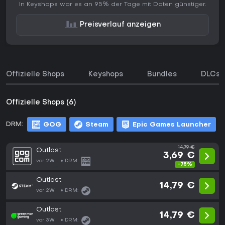
In Keyshops war es an 95% der Tage mit Daten günstiger.
Preisverlauf anzeigen
Offizielle Shops
Keyshops
Bundles
DLCs
Offizielle Shops (6)
DRM:
GOG
Steam
Epic Games Launcher
14,79 €
Outlast
3,69 €
vor 2W
DRM:
-75%
Outlast
14,79 €
vor 2W
DRM:
Outlast
14,79 €
vor 3W
DRM: