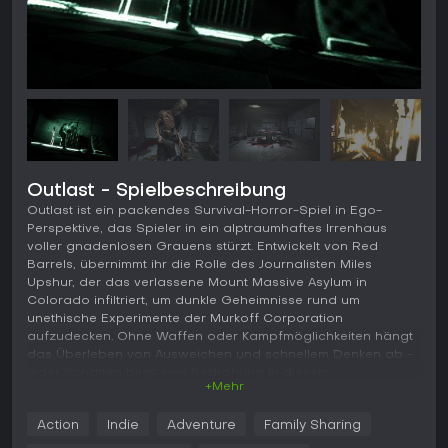
Outlast - Spielbeschreibung
Outlast ist ein packendes Survival-Horror-Spiel in Ego-
Perspektive, das Spieler in ein alptraumhaftes Irrenhaus
voller gnadenlosen Grauens stürzt. Entwickelt von Red
Barrels, übernimmt ihr die Rolle des Journalisten Miles
Upshur, der das verlassene Mount Massive Asylum in
Colorado infiltriert, um dunkle Geheimnisse rund um
unethische Experimente der Murkoff Corporation
aufzudecken. Ohne Waffen oder Kampfmöglichkeiten hängt
das Überleben von Ausweichen und schnellem Denken ab -
jeder Schatten birgt eine Bedrohung in diesem
+Mehr
atmosphärischen Indie-Abenteuer für PC.
Gameplay
Action
Indie
Adventure
Family Sharing