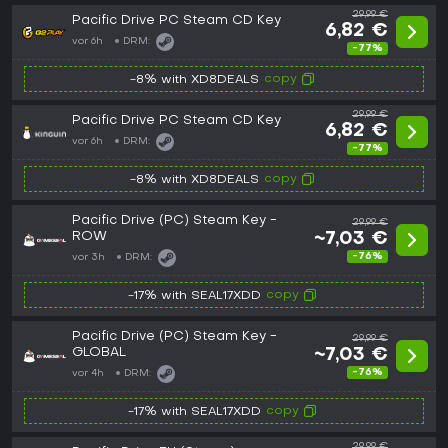
29,99 €
Pacific Drive PC Steam CD Key
6,82 €
vor 6h
DRM:
-77%
copy
-8% with XD8DEALS
29,99 €
Pacific Drive PC Steam CD Key
6,82 €
vor 6h
DRM:
-77%
copy
-8% with XD8DEALS
Pacific Drive (PC) Steam Key -
29,99 €
ROW
~7,03 €
-76%
vor 3h
DRM:
copy
-17% with SEAL17XDD
Pacific Drive (PC) Steam Key -
29,99 €
GLOBAL
~7,03 €
-76%
vor 4h
DRM:
copy
-17% with SEAL17XDD
29,99 €