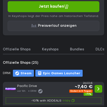
Jetzt kaufen
In Keyshops liegt der Preis nahe am historischen Tiefstand.
Preisverlauf anzeigen
Offizielle Shops
Keyshops
Bundles
DLCs
Offizielle Shops (25)
DRM:
Steam
Epic Games Launcher
26,03 €
Pacific Drive
~7,40 €
vor 16h
DRM:
Endet in 5 Tagen
-71%
copy
-10% with XDDEALS