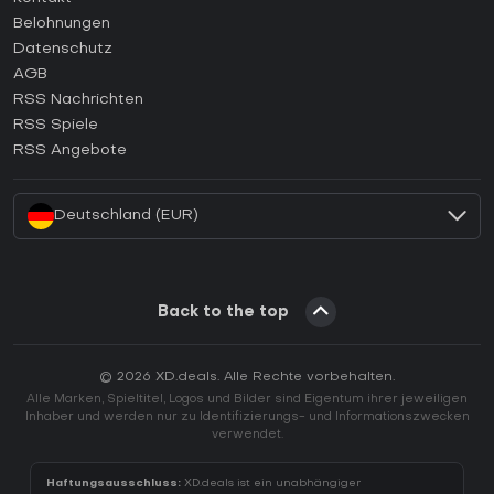
Wie aktiviert man einen Steam CD Key?
Belohnungen
Wie aktiviert man einen Epic Games CD Key?
Datenschutz
AGB
Wie aktiviert man einen GOG CD Key?
RSS Nachrichten
Wie aktiviert man einen Ubisoft Connect CD Key?
RSS Spiele
Wie aktiviert man einen EA App CD Key?
RSS Angebote
Wie aktiviert man einen Battle.net CD Key?
Deutschland (EUR)
Back to the top
© 2026 XD.deals. Alle Rechte vorbehalten.
Alle Marken, Spieltitel, Logos und Bilder sind Eigentum ihrer jeweiligen
Inhaber und werden nur zu Identifizierungs- und Informationszwecken
verwendet.
Haftungsausschluss:
XD.deals ist ein unabhängiger