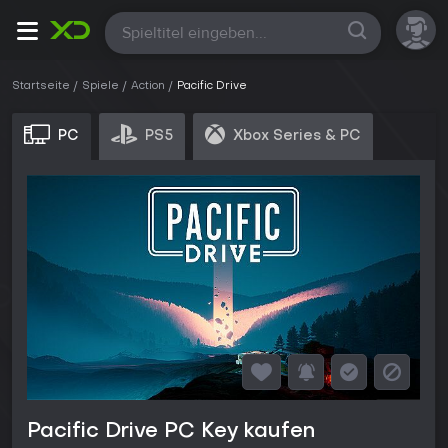
Alle
Startseite
Spiele
Action
Pacific Drive
PC
PS5
Xbox Series & PC
Pacific Drive PC Key kaufen