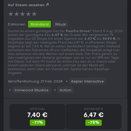
Auf Steam ansehen
★
★
★
★
★
Editionen:
Standard
Ritual
Suchst du einen günstigen Key für
Pacific Drive
? Stand 8 Aug. 2026
kostet der günstigste Key
6,47 €
bei Eneba. Wir vergleichen 79
Angebote aus 25 Shops mit einer Spanne von
6,47 €
bis
59,99 €
. In
Keyshops liegt der niedrigste Preis bei 6,47 €, in offiziellen Shops
beginnt er bei 7,40 €. Bei so vielen Verkäufern beträgt der Abstand
zwischen den Extremen oft ein Vielfaches, die Shopwahl wiegt hier
also schwerer als das Warten auf einen Sale. Der Preis gehört zu
den niedrigsten der Historie, günstiger war er nur an 18% der Tage
mit Daten. Auf dem PC kaufst du einen Key, den du in Steam oder
einem anderen Client aktivierst, und hier ist der Markt am
breitesten, denn über ein Viertel der Spiele hat ein Keyshop-
Angebot.
Veröffentlichung: 21 Feb. 2024
Kepler Interactive
Ironwood Studios
Action
OFFICIAL
KEYSHOPS
7,40 €
6,47 €
-71%
-78%