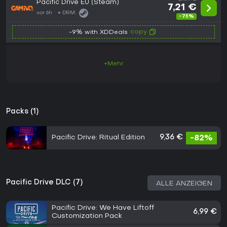
Pacific Drive EU (Steam)
7,21 €
vor 6h
DRM:
-75%
copy
-9% with XDDeals
+Mehr
Packs (1)
Pacific Drive: Ritual Edition
9,36 €
-82%
Pacific Drive DLC (7)
ALLE ANZEIGEN
Pacific Drive: We Have Liftoff
6,99 €
Customization Pack