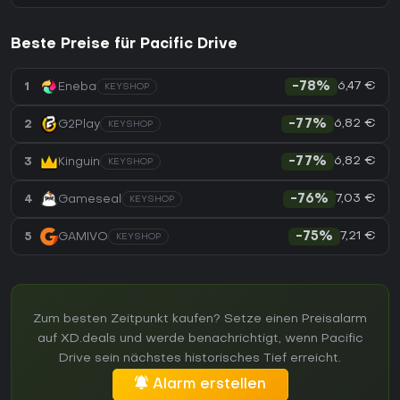
Beste Preise für Pacific Drive
6,47 €
1
Eneba
-78%
KEYSHOP
6,82 €
2
G2Play
-77%
KEYSHOP
6,82 €
3
Kinguin
-77%
KEYSHOP
7,03 €
4
Gameseal
-76%
KEYSHOP
7,21 €
5
GAMIVO
-75%
KEYSHOP
Zum besten Zeitpunkt kaufen? Setze einen Preisalarm
auf XD.deals und werde benachrichtigt, wenn Pacific
Drive sein nächstes historisches Tief erreicht.
Alarm erstellen