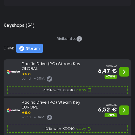
Keyshops (54)
Risikoinfo:
DRM:
Steam
Pacific Drive (PC) Steam Key
29,99 €
GLOBAL
6,47 €
★
5.0
-78%
vor 1d
DRM:
copy
-10% with XDD10
Pacific Drive (PC) Steam Key
29,99 €
EUROPE
6,52 €
★
5.0
-78%
vor 1d
DRM:
copy
-10% with XDD10