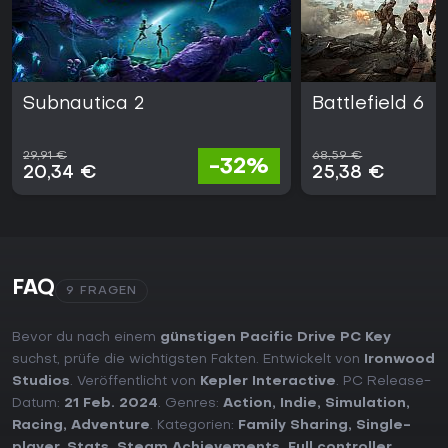
Subnautica 2
Battlefield 6
29,91 €
68,59 €
-32%
20,34 €
25,38 €
FAQ
9 FRAGEN
Bevor du nach einem
günstigen Pacific Drive PC Key
suchst, prüfe die wichtigsten Fakten. Entwickelt von
Ironwood
Studios
. Veröffentlicht von
Kepler Interactive
. PC Release-
Datum:
21 Feb. 2024
. Genres:
Action
,
Indie
,
Simulation
,
Racing
,
Adventure
. Kategorien:
Family Sharing
,
Single-
player
,
Stats
,
Steam Achievements
,
Full controller