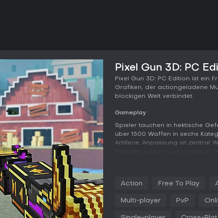
Pixel Gun 3D: PC Edi
Pixel Gun 3D: PC Edition ist ein 
Grafiken, der actiongeladene Mu
blockigen Welt verbindet.
Gameplay
Spieler tauchen in hektische Gef
über 1500 Waffen in sechs Katego
Artillerie. Anpassung ist zentral
Rüstung wählen und Loadouts für
des Spielspaßes dreht sich um
Levelaufstieg, unterstützt durch
Geräte hinweg. Präzises Zielen
Action
Free To Play
clevere Ausrüstungsnutzung sorg
Multi-player
PvP
Onl
Die Personalisierung geht bis z
und Pets stehen zur Auswahl, oder
Single-player
Cross-Plat