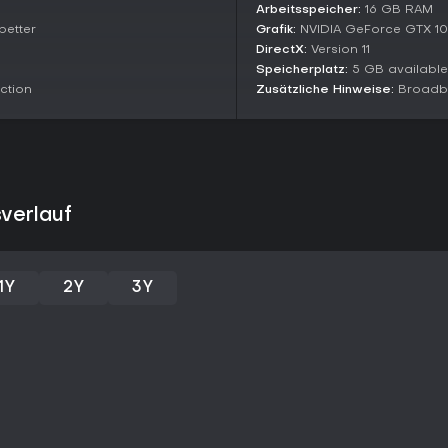
Mit 67,3 % positiven Bewertunge
Arbeitsspeicher:
16 GB RAM
der Titel perfekt für Fans nostalg
better
Grafik:
NVIDIA GeForce GTX 10
Action. Als Free-to-Play ist er id
DirectX:
Version 11
schnelle Matches oder kooperat
Speicherplatz:
5 GB availabl
ction
Zusätzliche Hinweise:
Broadba
Wer ausbalancierten Fortschritt
Pay-to-Win scheitern - doch f
es zu einer guten Wahl für Casua
sverlauf
1Y
2Y
3Y