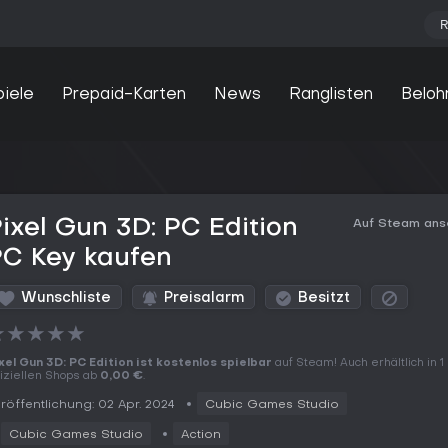
R
piele
Prepaid-Karten
News
Ranglisten
Beloh
ixel Gun 3D: PC Edition
Auf Steam an
PC Key kaufen
Wunschliste
Preisalarm
Besitzt
★
★
★
★
★
xel Gun 3D: PC Edition ist kostenlos spielbar
auf Steam! Auch erhältlich in 1
fiziellen Shops ab
0,00 €
.
röffentlichung: 02 Apr. 2024
Cubic Games Studio
Cubic Games Studio
Action