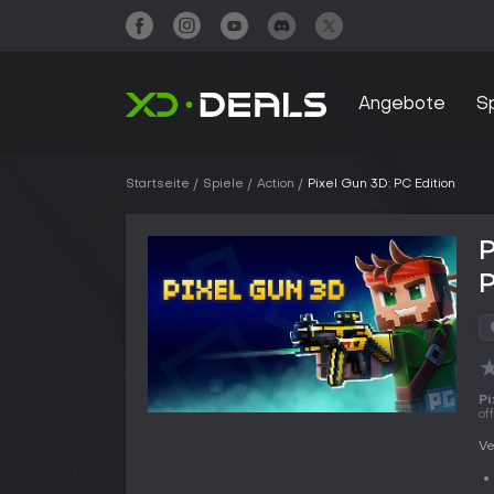
Angebote
S
Startseite
Spiele
Action
Pixel Gun 3D: PC Edition
P
Pi
of
Ve