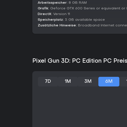
Arbeitsspeicher:
8 GB RAM
Grafik:
Geforce GTX 600 Series or equivalent or 
DirectX:
Version 11
Speicherplatz:
5 GB available space
Zusätzliche Hinweise:
Broadband Internet conne
Pixel Gun 3D: PC Edition PC Prei
7D
1M
3M
6M