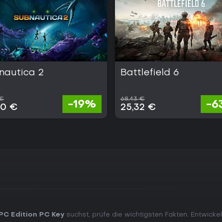
nautica 2
Battlefield 6
 €
68,43 €
-19%
-6
00 €
25,32 €
PC Edition PC Key
suchst, prüfe die wichtigsten Fakten. Entwicke