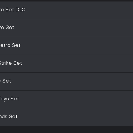
ro Set DLC
ve Set
Retro Set
Strike Set
e Set
Toys Set
nds Set