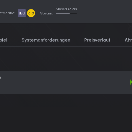
Mixed
(39k)
tacritic:
tbd
6.0
Steam:
piel
Systemanforderungen
Preisverlauf
Ähn
n