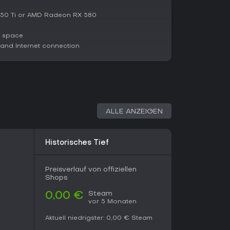
n auf Steam von über 29.000 Nutzern eignet sich
ischer Pixel-Shooter und vielfältiger Multiplayer-
50 Ti or AMD Radeon RX 580
eal, um Modi risikofrei auszuprobieren, und bietet
iven Spaß.
e space
nd Internet connection
 und wenig Monetarisierung sucht, könnte am
lüssiges Gameplay und Community-Events machen
l-FPS-Fans in einer lebendigen, blockigen Welt.
ALLE ANZEIGEN
Historisches Tief
Preisverlauf von offiziellen
Shops
Steam
0,00 €
vor 5 Monaten
Aktuell niedrigster:
0,00 €
Steam