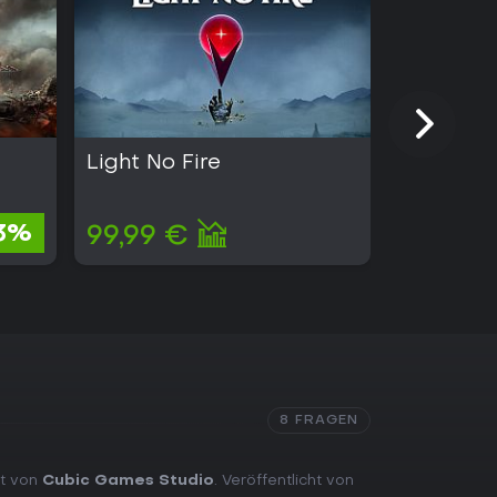
Light No Fire
Kingmak
2,88 €
3%
99,99 €
2,71 €
8 FRAGEN
lt von
Cubic Games Studio
. Veröffentlicht von