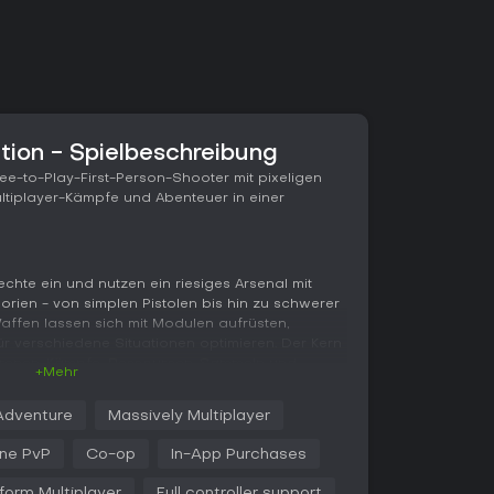
tion - Spielbeschreibung
Free-to-Play-First-Person-Shooter mit pixeligen
ltiplayer-Kämpfe und Abenteuer in einer
echte ein und nutzen ein riesiges Arsenal mit
rien - von simplen Pistolen bis hin zu schwerer
: Waffen lassen sich mit Modulen aufrüsten,
 verschiedene Situationen optimieren. Der Kern
 Arenen-Kämpfe, Ressourcen-Sammeln und
+Mehr
 Cross-Platform-Play für nahtlosen Spaß über
, Bewegungen in blockigen Umgebungen und
Adventure
Massively Multiplayer
en dafür, dass Gegner überlistet werden.
ine PvP
Co-op
In-App Purchases
u den Avataren: Hunderte Cosmetics wie Capes
 man entwirft eigene Skins Pixel für Pixel.
form Multiplayer
Full controller support