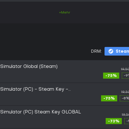
+Mehr
DRM:
Stea
 Simulator Global (Steam)
19,5
-75%
-9
 Simulator (PC) - Steam Key -
19,5
-75%
-8%
t Simulator (PC) Steam Key GLOBAL
19,
-73%
-