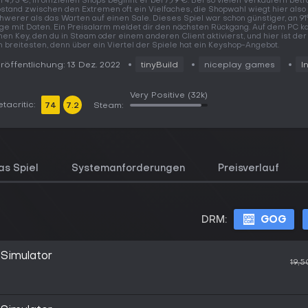
i 4,73 €, in offiziellen Shops beginnt er bei 7,79 €. Bei so vielen Verkäufern betr
stand zwischen den Extremen oft ein Vielfaches, die Shopwahl wiegt hier also
hwerer als das Warten auf einen Sale. Dieses Spiel war schon günstiger, an 9
ge mit Daten. Ein Preisalarm meldet dir den nächsten Rückgang. Auf dem PC ka
nen Key, den du in Steam oder einem anderen Client aktivierst, und hier ist der
 breitesten, denn über ein Viertel der Spiele hat ein Keyshop-Angebot.
röffentlichung: 13 Dez. 2022
tinyBuild
niceplay games
I
Very Positive
(32k)
tacritic:
74
7.2
Steam:
as Spiel
Systemanforderungen
Preisverlauf
DRM:
GOG
 Simulator
19,