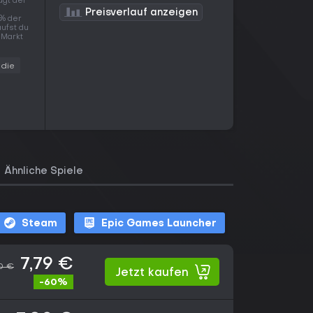
ägt der
Preisverlauf anzeigen
1% der
ufst du
 Markt
ndie
Ähnliche Spiele
Steam
Epic Games Launcher
7,79 €
50 €
Jetzt kaufen
-60%