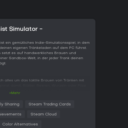
ist Simulator -
 ist ein gemütliches Indie-Simulationsspiel, in dem
st deinen eigenen Tränkeladen auf dem PC führst.
en setzt es auf handwerkliches Brauen und
iner Sandbox-Welt, in der jeder Trank deinen
ägt.
ch alles um das taktile Brauen von Tränken mit
nst damit, Blätter, Beeren, Wurzeln oder Pilze
nheit des Mahls beeinflusst das Ergebnis.
+Mehr
essel, heizt die Kohlen an, lässt kochen und
e Wasser oder Öl hinzufügst. Die Alchemy Map
ly Sharing
Steam Trading Cards
zeichnest du Pfade, um Effekte zu kombinieren -
nd umstrebst gewünschte Wirkungen, ohne
ievements
Steam Cloud
Color Alternatives
deinen Laden, wo täglich Kunden mit