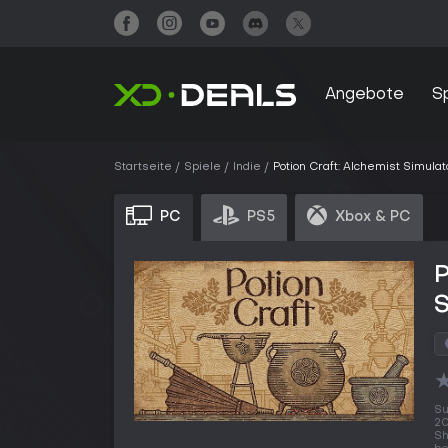
Angebote
S
Startseite
Spiele
Indie
Potion Craft: Alchemist Simulat
PC
PS5
Xbox & PC
P
S
Su
20
Sh