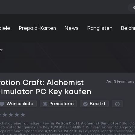
R
piele
Prepaid-Karten
News
Ranglisten
Beloh
or
otion Craft: Alchemist
Auf Steam an
imulator PC Key kaufen
Wunschliste
Preisalarm
Besitzt
★
★
★
★
★
chst du einen günstigen Key für
Potion Craft: Alchemist Simulator
? Stand 6
26 kostet der günstigste Key
4,73 €
bei GAMIVO. Wir vergleichen 33 Angebote
ops mit einer Spanne von
4,73 €
bis
23,31 €
. In Keyshops liegt der niedrigste