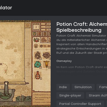
ulator
Potion Craft: Alchem
Spielbeschreibung
Potion Craft: Alchemist Simulator
du als mittelalterlicher Alchemi
Inspiriert von alten Handschrift
strategische Entscheidungen in e
Ruf und die Zukunft der Stadt pr
Gameplay
Im Kern von Potion Craft dreht si
Werkzeugen und Zutaten. Du begin
im Mörser zu zermahlen - die Fei
Anschließend mischst du sie im K
rührst um, während du Basen wi
Indie
Simulation
Fami
ist das zentrale Feature: Damit 
etwa für Heilung oder Gift -, u
Single-player
Steam Ach
unerwünschte Mischungen.
Partial Controller Support
Neben dem Brauen betreibst du 