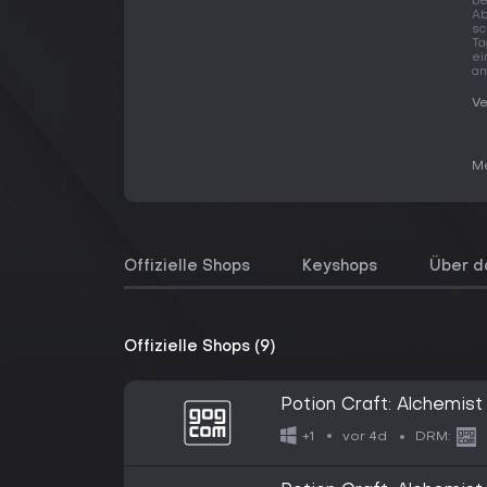
be
Ab
sc
Ta
ei
am
Ve
Me
Offizielle Shops
Keyshops
Über d
Offizielle Shops (9)
Potion Craft: Alchemist
vor 4d
+1
DRM: