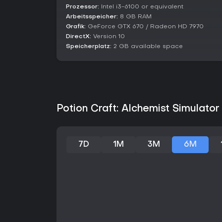
Prozessor:
Intel i3-6100 or equivalent
Arbeitsspeicher:
8 GB RAM
Grafik:
GeForce GTX 670 / Radeon HD 7970
DirectX:
Version 10
Speicherplatz:
2 GB available space
Potion Craft: Alchemist Simulator
7D
1M
3M
6M