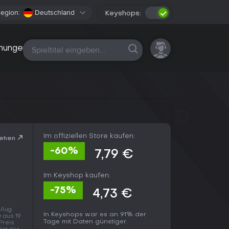
egion:
Deutschland
Keyshops:
Alle Plattformen
nungen
Im offiziellen Store kaufen:
sehen
-60%
7,79 €
Im Keyshop kaufen:
-75%
4,73 €
 Aug.
In Keyshops war es an 91% der
 aus 19
Tage mit Daten günstiger.
 Preis