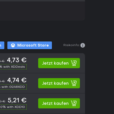
Risikoinfo:
m
Microsoft Store
4,73 €
0 €
Jetzt kaufen
% with XDDeals
4,74 €
0 €
Jetzt kaufen
 with G2A8XDD
5,21 €
50 €
Jetzt kaufen
10% with XDD10