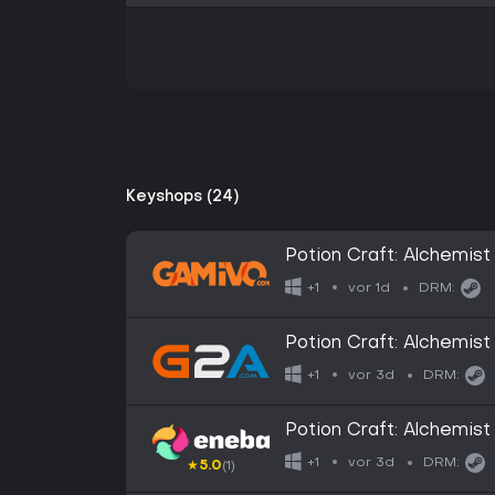
Keyshops (24)
Potion Craft: Alchemist
vor 1d
+1
DRM:
Potion Craft: Alchemist
GLOBAL
vor 3d
+1
DRM:
Potion Craft: Alchemis
vor 3d
+1
DRM:
★
5.0
(1)