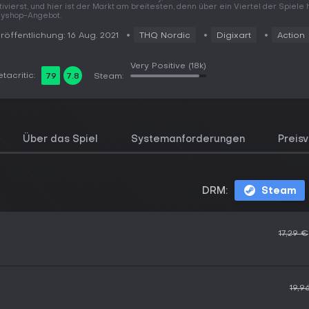
tivierst, und hier ist der Markt am breitesten, denn über ein Viertel der Spiele 
yshop-Angebot.
röffentlichung: 16 Aug. 2021
THQ Nordic
Digixart
Action
Very Positive
(18k)
tacritic:
79
7.8
Steam:
Über das Spiel
Systemanforderungen
Preisv
DRM:
Steam
17,29 €
19,9