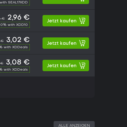
with SEAL17XDD
2,96 €
6 €
Jetzt kaufen
10% with XDD10
3,02 €
6 €
Jetzt kaufen
% with XDDeals
3,08 €
 €
Jetzt kaufen
% with XDDeals
ALLE ANZEIGEN