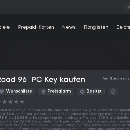
R
piele
Prepaid-Karten
News
Ranglisten
Beloh
oad 96 ️ PC Key kaufen
Auf Steam an
Wunschliste
Preisalarm
Besitzt
★
★
★
★
★
chst du einen günstigen Key für
Road 96 ️
? Stand 7 Aug. 2026 kostet der günst
ey
2,78 €
bei Eneba. Wir vergleichen 47 Angebote aus 25 Shops mit einer Span
78 €
bis
20,61 €
. In Keyshops liegt der niedrigste Preis bei 2,78 €, in offiziell
ginnt er bei 2,90 €. Bei so vielen Verkäufern beträgt der Abstand zwischen de
tremen oft ein Vielfaches, die Shopwahl wiegt hier also schwerer als das Wart
nen Sale. Auf dem PC kaufst du einen Key, den du in Steam oder einem andere