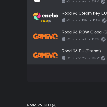
vor 6h
+2
DRM:
Road 96 Steam Key E
vor 10h
+2
DRM:
★
5.0
(1)
Road 96 ROW Global (
vor 6d
+2
DRM:
Road 96 EU (Steam)
vor 9h
+2
DRM:
Road 96 ️ DLC (3)