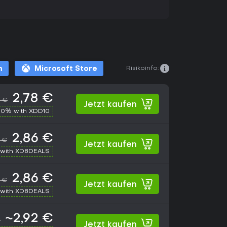
Risikoinfo:
m
Microsoft Store
2,78 €
6 €
Jetzt kaufen
10% with XDD10
2,86 €
6 €
Jetzt kaufen
with XD8DEALS
2,86 €
6 €
Jetzt kaufen
with XD8DEALS
~2,92 €
€
Jetzt kaufen