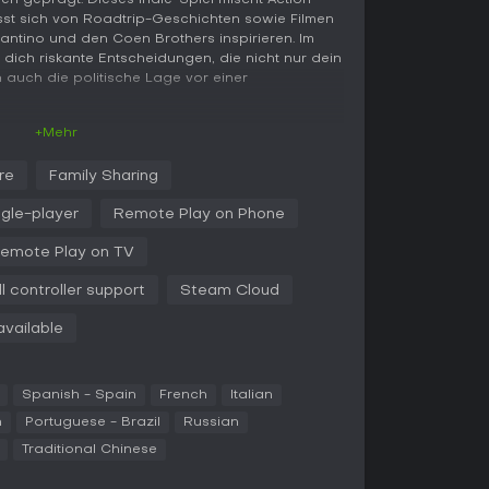
 geprägt. Dieses Indie-Spiel mischt Action-
st sich von Roadtrip-Geschichten sowie Filmen
antino und den Coen Brothers inspirieren. Im
 dich riskante Entscheidungen, die nicht nur dein
 auch die politische Lage vor einer
+Mehr
Ich-Perspektive prozedural generierte Roadtrips
re
Family Sharing
ie dich durch abwechslungsreiche Orte führen.
us oder Taxi voran - oder klau dir ein Auto. Acht
ngle-player
Remote Play on Phone
n die Story voran, oft durch Minispiele oder
rgebnis bestimmen. Das Management deiner
emote Play on TV
rt wie eine Gesundheitsleiste, die mit der Zeit
he aufgefüllt werden muss; bei Null droht
ll controller support
Steam Cloud
vailable
ammeln von Kassetten im Spielwelt - sie schalten
nz für bessere Dialogoptionen, Hacking für
oder Glück für Zufallsereignisse. Jeder Run
Spanish - Spain
French
Italian
rei jugendlichen Protagonisten, jeweils mit
Distanz zur Grenze. Deine Entscheidungen füllen
h
Portuguese - Brazil
Russian
r-Storys, und NPCs merken sich vergangene
Traditional Chinese
steigert. Politische Aktionen wie das Zerstören
 die In-Game-Wahl zwischen Regime und