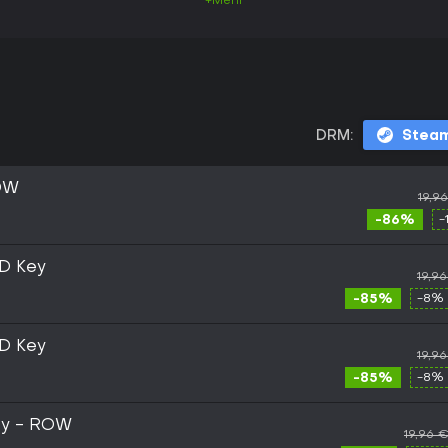
+Mehr
DRM:
Stea
OW
19,9
-86%
-
D Key
19,9
-85%
-8% 
D Key
19,9
-85%
-8% 
ey - ROW
19,96 