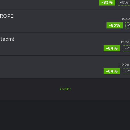
-85%
-17% 
UROPE
19,9
-85%
-
Steam)
19,9
-84%
-9
19,96
-84%
-9
+Mehr