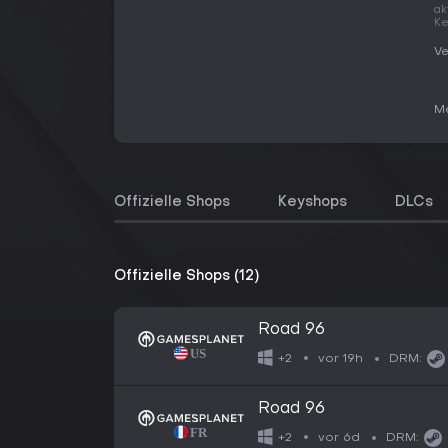
ak
Ke
Ve
Me
Offizielle Shops
Keyshops
DLCs
Offizielle Shops (12)
Road 96 ️
vor 19h
+2
DRM:
Road 96 ️
vor 6d
+2
DRM: