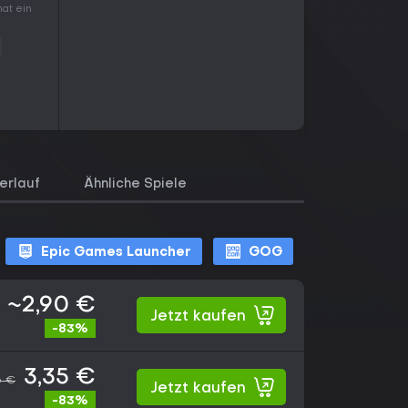
hat ein
erlauf
Ähnliche Spiele
Epic Games Launcher
GOG
~2,90 €
Jetzt kaufen
-83%
3,35 €
6 €
Jetzt kaufen
-83%