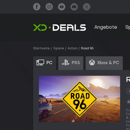
Angebote
S
Startseite
Spiele
Action
Road 96 ️
PC
PS5
Xbox & PC
R
Su
K
2,
be
Ex
ei