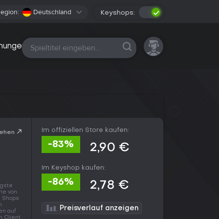
egion:
Deutschland
Keyshops:
Alle Plattformen
nungen
Im offiziellen Store kaufen:
sehen
-83%
2,90 €
Im Keyshop kaufen:
-86%
2,78 €
igste
ne von
en Shops
n
Preisverlauf anzeigen
en auf
n Client