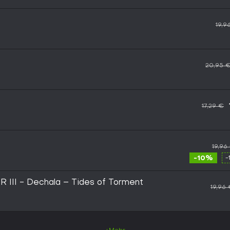
19,9
20,95 
17,29 €
19,96
-10%
-
III - Dechala – Tides of Torment
19,96