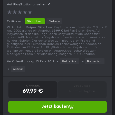
Auf PlayStation ansehen
★
★
★
★
★
Editionen:
Standard
Deluxe
Wo kaufst du
Sniper Elite 4
auf PlayStation am günstigsten? Stand 9
Aug. 2026 gibt es ein Angebot,
69,99 €
bei PlayStation Store. Auf
PlayStation ist das die Regel, denn Sony verkauft die Codes fast
ausschließlich selbst und Keyshops haben Angebote für wenige von
hundert Spielen. Der echte Weg zum niedrigeren Preis sind
günstigere PSN-Guthaben, denn du zahlst weniger für dasselbe
Guthaben im PS Store. Auf PlayStation haben Keyshops nur für
wenige von hundert Spielen ein Angebot, der echte Weg zum
niedrigeren Preis führt also über günstigere PSN-Guthaben.
Veröffentlichung: 13 Feb. 2017
Rebellion
Rebellion
Action
OFFICIAL
KEYSHOPS
69,99 €
Nicht verfügbar
Jetzt kaufen