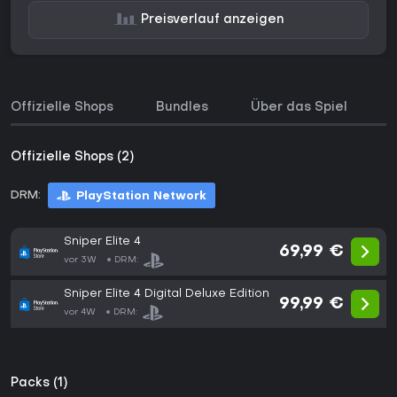
Preisverlauf anzeigen
Offizielle Shops
Bundles
Über das Spiel
P
Offizielle Shops (2)
DRM:
PlayStation Network
Sniper Elite 4
69,99 €
vor 3W
DRM:
Sniper Elite 4 Digital Deluxe Edition
99,99 €
vor 4W
DRM:
Packs (1)