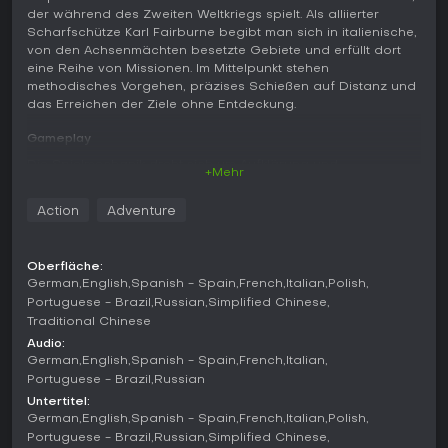
der während des Zweiten Weltkriegs spielt. Als alliierter
Scharfschütze Karl Fairburne begibt man sich in italienische,
von den Achsenmächten besetzte Gebiete und erfüllt dort
eine Reihe von Missionen. Im Mittelpunkt stehen
methodisches Vorgehen, präzises Schießen auf Distanz und
das Erreichen der Ziele ohne Entdeckung.
Gameplay
Die Spielmechanik dreht sich um Aufklärung und
+Mehr
Positionierung. Man beobachtet feindliche Patrouillen,
markiert wichtige Ziele und sucht sich Schusspositionen, bei
Action
Adventure
denen man Kugelfall, Wind und Entfernung berücksichtigen
muss. Treffer werden in detaillierten Zeitlupensequenzen mit
Röntgenansicht gezeigt, die den Schaden im Körperinneren
Oberfläche:
sichtbar machen. Tarnung bleibt zentral: Gegner lassen sich
German
English
Spanish - Spain
French
Italian
Polish
lautlos ausschalten oder, falls der Plan scheitert, in offene
Portuguese - Brazil
Russian
Simplified Chinese
Feuergefechte verwickeln. Nahkämpfe mit normalen Waffen
Traditional Chinese
wirken eher nebensächlich - der Fokus liegt auf Distanz und
Audio:
Umgebungsaufmerksamkeit. Die Level bieten mehrere Wege
German
English
Spanish - Spain
French
Italian
und optionale Aufgaben wie das Zerstören von Ausrüstung
Portuguese - Brazil
Russian
oder das Befreien von Verbündeten und laden so zu
unterschiedlichen Herangehensweisen ein.
Untertitel:
German
English
Spanish - Spain
French
Italian
Polish
Spielmodi
Portuguese - Brazil
Russian
Simplified Chinese