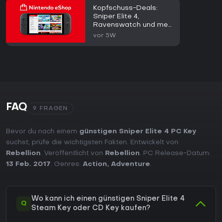
Kopfschuss-Deals:
Sniper Elite 4,
Ravenswatch und mehr
im Nintendo eShop-
vor 5W
Sale
FAQ
9 FRAGEN
Bevor du nach einem
günstigen Sniper Elite 4 PC Key
suchst, prüfe die wichtigsten Fakten. Entwickelt von
Rebellion
. Veröffentlicht von
Rebellion
. PC Release-Datum:
13 Feb. 2017
. Genres:
Action
,
Adventure
.
Wo kann ich einen günstigen Sniper Elite 4
Q
Steam Key oder CD Key kaufen?