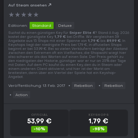
Auf Steam ansehen
★
★
★
★
★
Editionen:
Standard
Deluxe
Suchst du einen günstigen Key für
Sniper Elite 4
? Stand 6 Aug. 2026
kostet der günstigste Key
1,79 €
bei Driffle. Wir vergleichen 59
Angebote aus 15 Shops mit einer Spanne von
1,79 €
bis
89,99 €
. In
Keyshops liegt der niedrigste Preis bei 1,79 €, in offiziellen Shops
beginnt er bei 53,99 €. Bei so vielen Verkäufern beträgt der Abstand
zwischen den Extremen oft ein Vielfaches, die Shopwahl wiegt hier
also schwerer als das Warten auf einen Sale. Der Preis gehört zu
den niedrigsten der Historie, günstiger war er nur an 25% der Tage
mit Daten. Auf dem PC kaufst du einen Key, den du in Steam oder
einem anderen Client aktivierst, und hier ist der Markt am
breitesten, denn über ein Viertel der Spiele hat ein Keyshop-
Angebot.
Veröffentlichung: 13 Feb. 2017
Rebellion
Rebellion
Action
OFFICIAL
KEYSHOPS
53,99 €
1,79 €
-10%
-98%