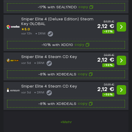
copy
-17% with SEAL17XDD
Sniper Elite 4 (Deluxe Edition) Steam
89,99 €
Key GLOBAL
2,12 €
★
5.0
-97%
vor 13h
DRM:
copy
-10% with XDD10
59,99 €
Sniper Elite 4 Steam CD Key
2,12 €
vor 5d
DRM:
-96%
copy
-8% with XD8DEALS
59,99 €
Sniper Elite 4 Steam CD Key
2,12 €
vor 5d
DRM:
-96%
copy
-8% with XD8DEALS
+Mehr