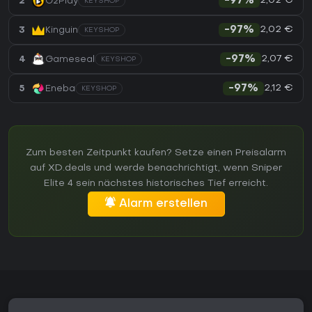
2,02 €
2
G2Play
-97%
KEYSHOP
2,02 €
3
Kinguin
-97%
KEYSHOP
2,07 €
4
Gameseal
-97%
KEYSHOP
2,12 €
5
Eneba
-97%
KEYSHOP
Zum besten Zeitpunkt kaufen? Setze einen Preisalarm
auf XD.deals und werde benachrichtigt, wenn Sniper
Elite 4 sein nächstes historisches Tief erreicht.
Alarm erstellen