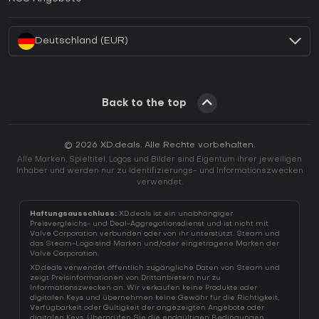
Wie aktiviert man einen Battle.net CD Key?
Deutschland (EUR)
Back to the top
© 2026 XD.deals. Alle Rechte vorbehalten.
Alle Marken, Spieltitel, Logos und Bilder sind Eigentum ihrer jeweiligen
Inhaber und werden nur zu Identifizierungs- und Informationszwecken
verwendet.
Haftungsausschluss:
XD.deals ist ein unabhängiger
Preisvergleichs- und Deal-Aggregationsdienst und ist nicht mit
Valve Corporation verbunden oder von ihr unterstützt. Steam und
das Steam-Logo sind Marken und/oder eingetragene Marken der
Valve Corporation.
XD.deals verwendet öffentlich zugängliche Daten von Steam und
zeigt Preisinformationen von Drittanbietern nur zu
Informationszwecken an. Wir verkaufen keine Produkte oder
digitalen Keys und übernehmen keine Gewähr für die Richtigkeit,
Verfügbarkeit oder Gültigkeit der angezeigten Angebote oder
digitalen Keys. Überprüfen Sie die endgültigen Bedingungen