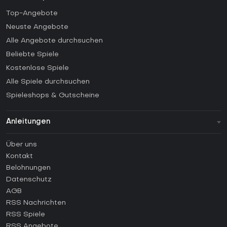
Top-Angebote
Neuste Angebote
Alle Angebote durchsuchen
Beliebte Spiele
Kostenlose Spiele
Alle Spiele durchsuchen
Spieleshops & Gutscheine
Anleitungen
FAQ
Über uns
Anleitungen
Kontakt
Wie aktiviert man einen Steam CD Key?
Belohnungen
Wie aktiviert man einen Epic Games CD Key?
Datenschutz
AGB
Wie aktiviert man einen GOG CD Key?
RSS Nachrichten
Wie aktiviert man einen Ubisoft Connect CD Key?
RSS Spiele
Wie aktiviert man einen EA App CD Key?
RSS Angebote