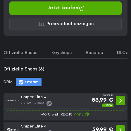
Jetzt kaufen
Preisverlauf anzeigen
Offizielle Shops
Keyshops
Bundles
DLCs
Offizielle Shops (6)
DRM:
Steam
59,99 €
Sniper Elite 4
53,99 €
vor 1W
DRM:
-10%
copy
-10% with XDD10
Sniper Elite 4
59,99 €