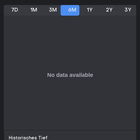
replaybare Stealth-Missionen und befriedigende Treffer
sucht, findet auf PC eine starke Option.
7D
1M
3M
6M
1Y
2Y
3Y
Historisches Tief