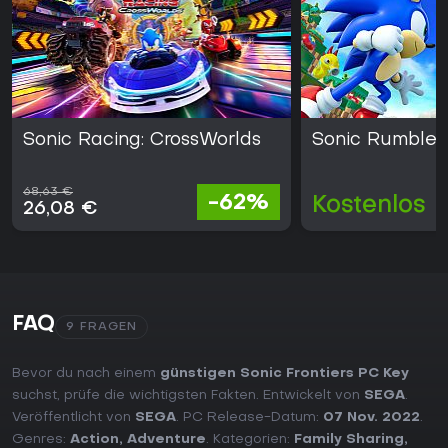
Sonic Racing: CrossWorlds
Sonic Rumble 
68,63 €
-62%
Kostenlos
26,08 €
FAQ
9 FRAGEN
Bevor du nach einem
günstigen Sonic Frontiers PC Key
suchst, prüfe die wichtigsten Fakten. Entwickelt von
SEGA
.
Veröffentlicht von
SEGA
. PC Release-Datum:
07 Nov. 2022
.
Genres:
Action
,
Adventure
. Kategorien:
Family Sharing
,