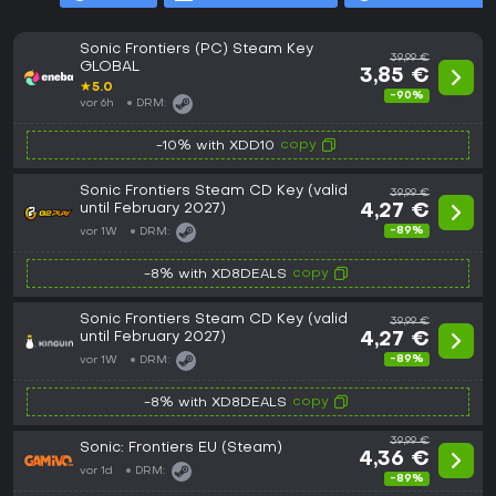
Sonic Frontiers (PC) Steam Key
39,99 €
GLOBAL
3,85 €
★
5.0
-90%
vor 6h
DRM:
copy
-10% with XDD10
Sonic Frontiers Steam CD Key (valid
39,99 €
until February 2027)
4,27 €
-89%
vor 1W
DRM:
copy
-8% with XD8DEALS
Sonic Frontiers Steam CD Key (valid
39,99 €
until February 2027)
4,27 €
-89%
vor 1W
DRM:
copy
-8% with XD8DEALS
39,99 €
Sonic: Frontiers EU (Steam)
4,36 €
vor 1d
DRM:
-89%