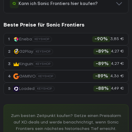
Q
Kann ich Sonic Frontiers hier kaufen?
Beste Preise für Sonic Frontiers
3,85 €
1
Eneba
-90%
KEYSHOP
4,27 €
2
G2Play
-89%
KEYSHOP
4,27 €
3
Kinguin
-89%
KEYSHOP
4,36 €
4
GAMIVO
-89%
KEYSHOP
4,49 €
5
Loaded
-88%
KEYSHOP
Zum besten Zeitpunkt kaufen? Setze einen Preisalarm
auf XD.deals und werde benachrichtigt, wenn Sonic
Frontiers sein nächstes historisches Tief erreicht.