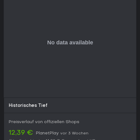
Strukturierte Levels statt weiten Zonen könnten anfangs
überfordern, doch Kämpfe und Story haken ein. Mit
Singleplayer-Schwerpunkt und inkludierten Free Updates
bietet es starken Wert für 20-30 Stunden Hauptcontent plus
Extras. Für Action-Adventure-Liebhaber eine klare
Empfehlung, vor allem auf PC mit Mods für mehr
Replayability.
Historisches Tief
Preisverlauf von offiziellen Shops
12,39 €
PlanetPlay
vor 3 Wochen