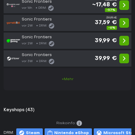
Sonic Frontiers
~17,48 €
vor 16h
DRM:
-57%
39,99 €
Sonic Frontiers
37,59 €
vor 2W
DRM:
-6%
Sonic Frontiers
39,99 €
vor 2W
DRM:
Sonic Frontiers
39,99 €
vor 3W
DRM:
+Mehr
Keyshops (43)
Risikoinfo:
DRM:
Steam
Nintendo eShop
Microsoft Sto