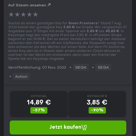
Auf Steam ansehen
★
★
★
★
★
Suchst du einen günstigen Key für
Sonic Frontiers
? Stand 7 Aug.
2026 kostet der günstigste Key
3,85 €
bei Eneba. Wir vergleichen 51
Angebote aus 21 Shops mit einer Spanne von
3,85 €
bis
45,85 €
. In
Keyshops liegt der niedrigste Preis bei 3,85 €, in offiziellen Shops
beginnt er bei 14,89 €. Bei so vielen Verkäufern beträgt der Abstand
zwischen den Extremen oft ein Vielfaches, die Shopwahl wiegt hier
also schwerer als das Warten auf einen Sale. Auf dem PC kaufst du
einen Key, den du in Steam oder einem anderen Client aktivierst,
und hier ist der Markt am breitesten, denn über ein Viertel der
Spiele hat ein Keyshop-Angebot.
Veröffentlichung: 07 Nov. 2022
SEGA
SEGA
Action
OFFICIAL
KEYSHOPS
14,89 €
3,85 €
-57%
-90%
Jetzt kaufen