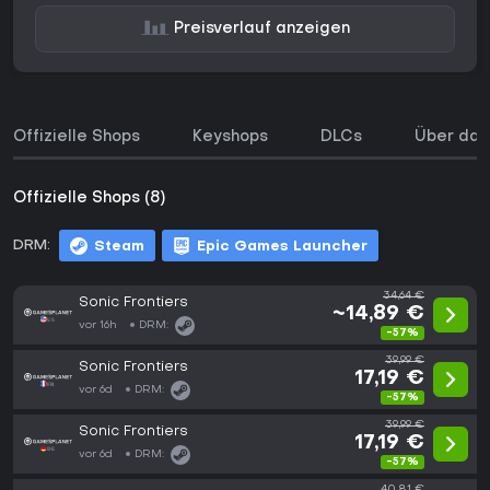
Preisverlauf anzeigen
Offizielle Shops
Keyshops
DLCs
Über das
Offizielle Shops (8)
DRM:
Steam
Epic Games Launcher
34,64 €
Sonic Frontiers
~14,89 €
vor 16h
DRM:
-57%
39,99 €
Sonic Frontiers
17,19 €
vor 6d
DRM:
-57%
39,99 €
Sonic Frontiers
17,19 €
vor 6d
DRM:
-57%
40,81 €