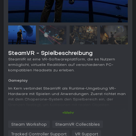
SteamVR - Spielbeschreibung
SteamVR ist eine VR-Softwareplattform, die es Nutzern
ermöglicht, virtuelle Realitäten auf verschiedenen PC-
kompatiblen Headsets zu erleben.
Gameplay
Im Kern verbindet SteamVR als Runtime-Umgebung VR-
Hardware mit Spielen und Anwendungen. Zuerst richtet man
mit dem Chaperone-System den Spielbereich ein, der
Grenzen festlegt, um Kollisionen mit realen Objekten
während der Immersion zu vermeiden. Danach bietet der VR
+Mehr
Status Monitor schnellen Zugriff auf Systeminfos und
Einstellungen für Grafik, Audio und Inputs. Die Plattform
Steam Workshop
SteamVR Collectibles
integriert ein Dashboard, mit dem man zwischen Erlebnissen
wechselt, Inhalte durchstöbert und sogar den Desktop
Tracked Controller Support
VR Support