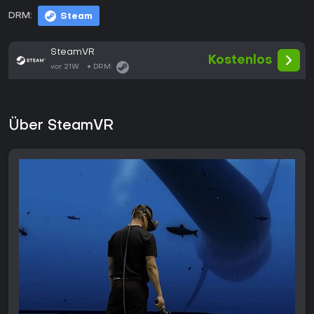
DRM:
Steam
SteamVR
Kostenlos
vor 21W
DRM:
Über SteamVR