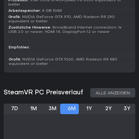
Prozessor:
Intel Core i5-4590/AMD FX 8350 equivalent or
einem nahtlosen Start und Management von VR-Erlebnissen
better
- vorausgesetzt, PC und Headset sind leistungsstark genug.
Arbeitsspeicher:
4 GB RAM
Für VR-Fans ist die Plattform eine starke Wahl zum Content-
Grafik:
NVIDIA GeForce GTX 970, AMD Radeon R9 290
Entdecken.
equivalent or better
Zusätzliche Hinweise:
Broadband Internet connection; 1x
USB 2.0 or newer, HDMI 1.4, DisplayPort 1.2 or newer
Empfohlen:
Grafik:
NVIDIA GeForce GTX 1060, AMD Radeon RX 480
equivalent or better
SteamVR PC Preisverlauf
ALLE ANZEIGEN
7D
1M
3M
6M
1Y
2Y
3Y