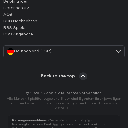
Wie aktiviert man einen Steam CD Key?
Belohnungen
Wie aktiviert man einen Epic Games CD Key?
Datenschutz
AGB
Wie aktiviert man einen GOG CD Key?
RSS Nachrichten
Wie aktiviert man einen Ubisoft Connect CD Key?
RSS Spiele
Wie aktiviert man einen EA App CD Key?
RSS Angebote
Wie aktiviert man einen Battle.net CD Key?
Deutschland (EUR)
Back to the top
© 2026 XD.deals. Alle Rechte vorbehalten.
Alle Marken, Spieltitel, Logos und Bilder sind Eigentum ihrer jeweiligen
Inhaber und werden nur zu Identifizierungs- und Informationszwecken
verwendet.
Haftungsausschluss:
XD.deals ist ein unabhängiger
Preisvergleichs- und Deal-Aggregationsdienst und ist nicht mit