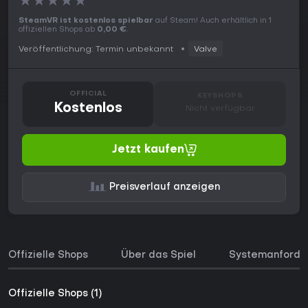
★
★
★
★
★
SteamVR ist kostenlos spielbar
auf Steam! Auch erhältlich in 1
offiziellen Shops ab
0,00 €
.
Veröffentlichung: Termin unbekannt
Valve
OFFICIAL
KEYSHOPS
Kostenlos
Nicht verfügbar
Jetzt kaufen
Preisverlauf anzeigen
Offizielle Shops
Über das Spiel
Systemanforde
Offizielle Shops (1)