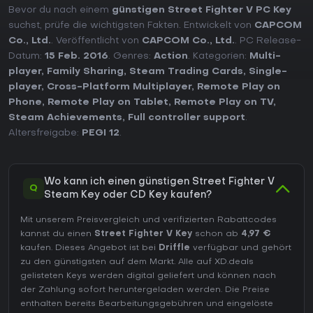
Bevor du nach einem
günstigen Street Fighter V PC Key
suchst, prüfe die wichtigsten Fakten. Entwickelt von
CAPCOM
Co., Ltd.
. Veröffentlicht von
CAPCOM Co., Ltd.
. PC Release-
Datum:
15 Feb. 2016
. Genres:
Action
. Kategorien:
Multi-
player
,
Family Sharing
,
Steam Trading Cards
,
Single-
player
,
Cross-Platform Multiplayer
,
Remote Play on
Phone
,
Remote Play on Tablet
,
Remote Play on TV
,
Steam Achievements
,
Full controller support
.
Altersfreigabe:
PEGI 12
.
Wo kann ich einen günstigen Street Fighter V
Q
Steam Key oder CD Key kaufen?
Mit unserem Preisvergleich und verifizierten Rabattcodes
kannst du einen
Street Fighter V Key
schon ab
4,97 €
kaufen. Dieses Angebot ist bei
Driffle
verfügbar und gehört
zu den günstigsten auf dem Markt. Alle auf XD.deals
gelisteten Keys werden digital geliefert und können nach
der Zahlung sofort heruntergeladen werden. Die Preise
enthalten bereits Bearbeitungsgebühren und eingelöste