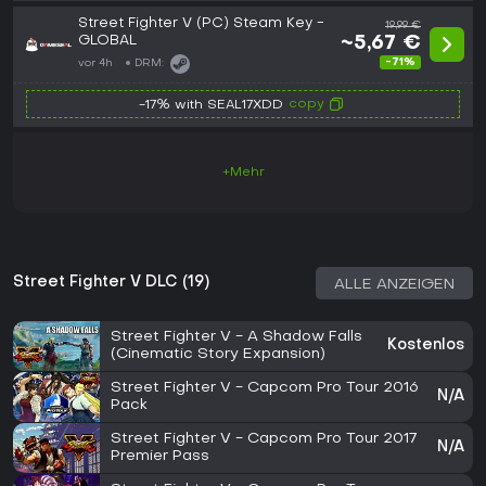
Street Fighter V (PC) Steam Key -
19,99 €
GLOBAL
~5,67 €
-71%
vor 4h
DRM:
copy
-17% with SEAL17XDD
+Mehr
Street Fighter V DLC (19)
ALLE ANZEIGEN
Street Fighter V - A Shadow Falls
Kostenlos
(Cinematic Story Expansion)
Street Fighter V - Capcom Pro Tour 2016
N/A
Pack
Street Fighter V - Capcom Pro Tour 2017
N/A
Premier Pass