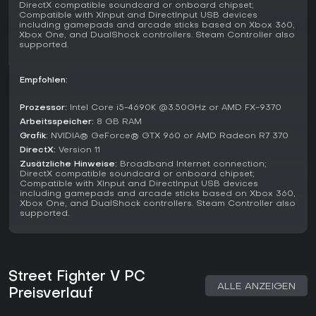
Lohnt es sich?
DirectX compatible soundcard or onboard chipset;
Compatible with XInput and DirectInput USB devices
Fans von kompetitiven Fighting Games finden in Street
including gamepads and arcade sticks based on Xbox 360,
Fighter V 2026 eine starke Option, vor allem zum Schärfen
Xbox One, and DualShock controllers. Steam Controller also
supported.
von Skills in einem System voller Expression und
Charaktervielfalt. Spieler loben stabiles Online-Play und
markante Charakter-Feels, auch wenn der anfängliche
Empfohlen:
Content-Mangel durch Updates ausgeglichen wurde. Es
passt zu Einsteigern bei den Basics wie zu Veteranen auf
Prozessor:
Intel Core i5-4690K @3.50GHz or AMD FX-9370
der Suche nach Tiefe, legt aber den Fokus auf Multiplayer
Arbeitsspeicher:
8 GB RAM
statt umfangreichem Singleplayer. Wer strategische Duelle
Grafik:
NVIDIA® GeForce® GTX 960 or AMD Radeon R7 370
und anhaltende Community-Matches mag, profitiert trotz
Genre-Entwicklung.
DirectX:
Version 11
Zusätzliche Hinweise:
Broadband Internet connection;
DirectX compatible soundcard or onboard chipset;
Compatible with XInput and DirectInput USB devices
including gamepads and arcade sticks based on Xbox 360,
Xbox One, and DualShock controllers. Steam Controller also
supported.
Street Fighter V PC
ALLE ANZEIGEN
Preisverlauf