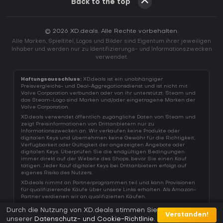
Back to the top
© 2026 XD.deals. Alle Rechte vorbehalten.
Alle Marken, Spieltitel, Logos und Bilder sind Eigentum ihrer jeweiligen
Inhaber und werden nur zu Identifizierungs- und Informationszwecken
verwendet.
Haftungsausschluss:
XD.deals ist ein unabhängiger
Preisvergleichs- und Deal-Aggregationsdienst und ist nicht mit
Valve Corporation verbunden oder von ihr unterstützt. Steam und
das Steam-Logo sind Marken und/oder eingetragene Marken der
Valve Corporation.
XD.deals verwendet öffentlich zugängliche Daten von Steam und
zeigt Preisinformationen von Drittanbietern nur zu
Informationszwecken an. Wir verkaufen keine Produkte oder
digitalen Keys und übernehmen keine Gewähr für die Richtigkeit,
Verfügbarkeit oder Gültigkeit der angezeigten Angebote oder
digitalen Keys. Überprüfen Sie die endgültigen Bedingungen
immer direkt auf der Website des Shops, bevor Sie einen Kauf
tätigen. Jeder Kauf digitaler Keys bei Drittanbietern erfolgt auf
eigenes Risiko des Nutzers.
XD.deals nimmt an Partnerprogrammen teil und kann Provisionen
für qualifizierende Käufe über unsere Links erhalten. Als Amazon-
Partner verdienen wir an qualifizierten Käufen.
Durch die Nutzung von XD.deals stimmen Sie
Verstanden!
unserer
Datenschutz- und Cookie-Richtlinie
.