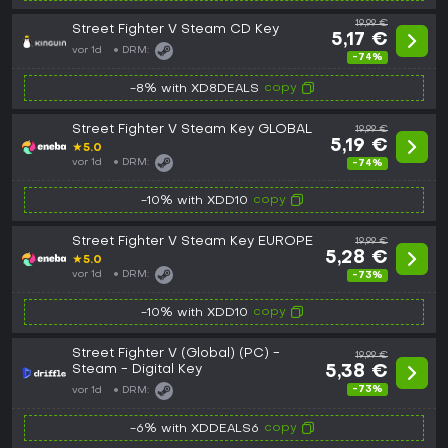
19,99 €
Street Fighter V Steam CD Key
5,17 €
vor 1d
DRM:
-74%
copy
-8% with XD8DEALS
Street Fighter V Steam Key GLOBAL
19,99 €
5,19 €
★
5.0
vor 1d
DRM:
-74%
copy
-10% with XDD10
Street Fighter V Steam Key EUROPE
19,99 €
5,28 €
★
5.0
vor 1d
DRM:
-73%
copy
-10% with XDD10
Street Fighter V (Global) (PC) -
19,99 €
Steam - Digital Key
5,38 €
-73%
vor 1d
DRM:
copy
-6% with XDDEALS6