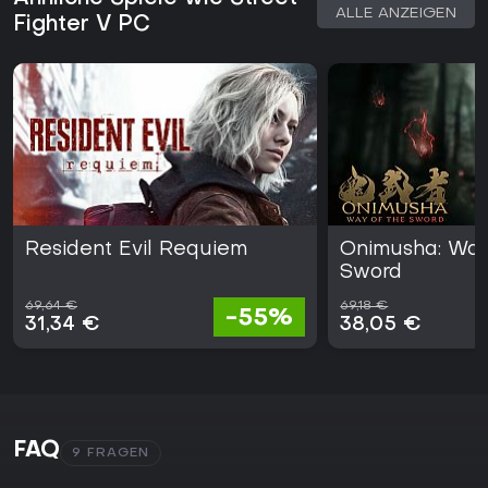
ALLE ANZEIGEN
Fighter V PC
Resident Evil Requiem
Onimusha: Way
Sword
69,64 €
69,18 €
-55%
31,34 €
38,05 €
FAQ
9 FRAGEN