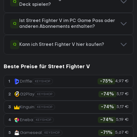
Q
Deck spielen?
Ist Street Fighter V im PC Game Pass oder
Q
anderen Abonnements enthalten?
Q
Kann ich Street Fighter V hier kaufen?
Beste Preise für Street Fighter V
4,97 €
1
Driffle
-75%
KEYSHOP
5,17 €
2
G2Play
-74%
KEYSHOP
5,17 €
3
Kinguin
-74%
KEYSHOP
5,19 €
4
Eneba
-74%
KEYSHOP
5,67 €
5
Gameseal
-71%
KEYSHOP