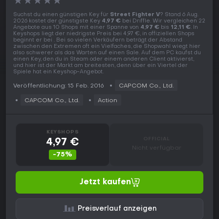
★
★
★
★
★
Suchst du einen günstigen Key für
Street Fighter V
? Stand 6 Aug.
2026 kostet der günstigste Key
4,97 €
bei Driffle. Wir vergleichen 22
Angebote aus 10 Shops mit einer Spanne von
4,97 €
bis
12,11 €
. In
Keyshops liegt der niedrigste Preis bei 4,97 €, in offiziellen Shops
beginnt er bei . Bei so vielen Verkäufern beträgt der Abstand
zwischen den Extremen oft ein Vielfaches, die Shopwahl wiegt hier
also schwerer als das Warten auf einen Sale. Auf dem PC kaufst du
einen Key, den du in Steam oder einem anderen Client aktivierst,
und hier ist der Markt am breitesten, denn über ein Viertel der
Spiele hat ein Keyshop-Angebot.
Veröffentlichung: 15 Feb. 2016
CAPCOM Co., Ltd.
CAPCOM Co., Ltd.
Action
KEYSHOPS
OFFICIAL
4,97 €
Nicht verfügbar
-75%
Jetzt kaufen
Preisverlauf anzeigen