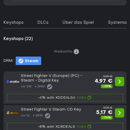
Keyshops
DLCs
Über das Spiel
Systeman
Keyshops (22)
Risikoinfo:
DRM:
Steam
Street Fighter V (Europe) (PC) -
19,99 €
Steam - Digital Key
4,97 €
-75%
vor 2W
DRM:
copy
-6% with XDDEALS6
19,99 €
Street Fighter V Steam CD Key
5,17 €
vor 1d
DRM:
-74%
copy
-8% with XD8DEALS