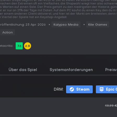
fiziellen Shops beginnt er bei 40,81 €. Bei so vielen Verkäufern beträgt der Ab
ischen den Extremen oft ein Vielfaches, die Shopwahl wiegt hier also schwere
s Warten auf einen Sale. Der Preis gehört zu den niedrigsten der Historie, gün
r er nur an 21% der Tage mit Daten. Auf dem PC kaufst du einen Key, den du i
er einem anderen Client aktivierst, und hier ist der Markt am breitesten, denn
n Viertel der Spiele hat ein Keyshop-Angebot.
röffentlichung: 23 Apr. 2026
Kalypso Media
Kite Games
Action
tacritic:
76
6.8
Über das Spiel
Systemanforderungen
Preisv
DRM:
Steam
Epic
49,99 