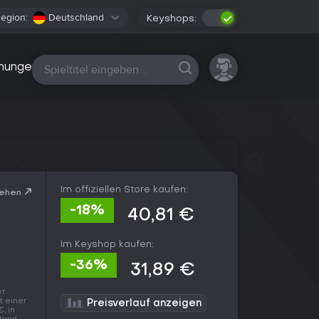
egion:
Deutschland
Keyshops:
Alle Plattformen
nungen
Im offiziellen Store kaufen:
sehen
-18%
40,81 €
Im Keyshop kaufen:
-36%
31,89 €
er
t einer
Preisverlauf anzeigen
, in