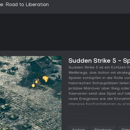
e: Road to Liberation
Sudden Strike 5 - S
Sudden Strike 5 ist ein Echtzeit-
Weltkriegs, das Action mit strate
Spieler schlüpfen in die Rolle 
historischen Schauplätzen leiten
präzise Manöver über Sieg oder 
Szenarien setzt das Spiel auf ta
reale Ereignisse wie die Einnahm
intensive Konfrontationen zu erz
Gameplay
Im Kern von Sudden Strike 5 geht
befehligen, wobei Nachschubman