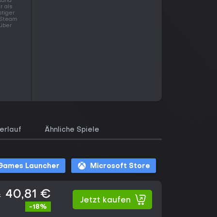
stand
r als
stiger
n Steam
 über
erlauf
Ähnliche Spiele
 Games Launcher
Microsoft Store
40,81 €
€
Jetzt kaufen
-18%