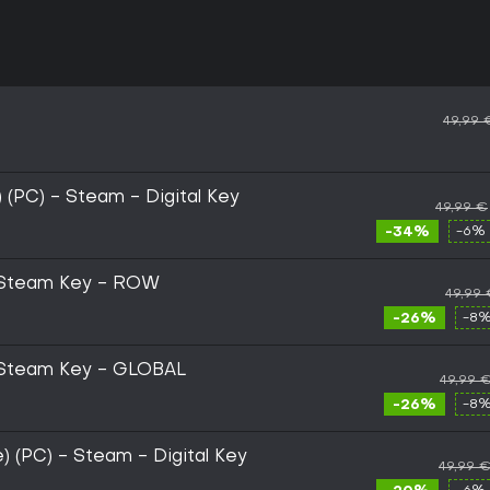
49,99 
) (PC) - Steam - Digital Key
49,99 €
-34%
-6% 
- Steam Key - ROW
49,99
-26%
-8%
- Steam Key - GLOBAL
49,99 
-26%
-8%
) (PC) - Steam - Digital Key
49,99 