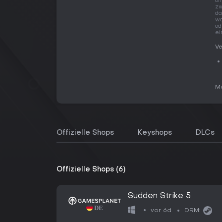
of
zw
da
wa
od
ei
Ve
Me
Offizielle Shops
Keyshops
DLCs
Offizielle Shops (6)
Sudden Strike 5
vor 6d
DRM: