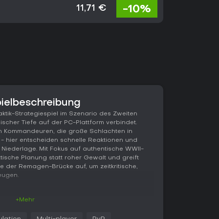
-10%
11,71 €
pielbeschreibung
Taktik-Strategiespiel im Szenario des Zweiten
gischer Tiefe auf der PC-Plattform verbindet.
von Kommandeuren, die große Schlachten in
 - hier entscheiden schnelle Reaktionen und
Niederlage. Mit Fokus auf authentische WWII-
ktische Planung statt roher Gewalt und greift
e der Remagen-Brücke auf, um zeitkritische,
eugen.
+Mehr
 es darum, Einheiten in Echtzeit-Schlachten zu
agement, Positionierung und Timing