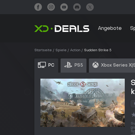
Angebote
S
Startseite
Spiele
Action
Sudden Strike 5
PC
PS5
Xbox Series X|
S
Su
gü
Sp