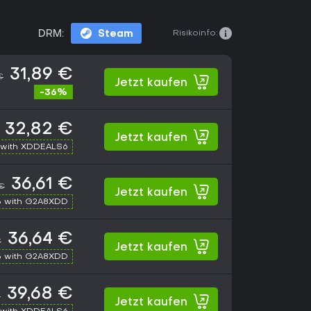
Risikoinfo:
DRM:
Steam
31,89 €
€
Jetzt kaufen
-36%
32,82 €
Jetzt kaufen
with XDDEALS6
36,61 €
 €
Jetzt kaufen
 with G2A8XDD
36,64 €
€
Jetzt kaufen
 with G2A8XDD
39,68 €
€
Jetzt kaufen