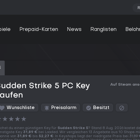
R
piele
Prepaid-Karten
News
Ranglisten
Beloh
S
udden Strike 5 PC Key
Auf Steam an
kaufen
Wunschliste
Preisalarm
Besitzt
★
★
★
★
★
chst du einen günstigen Key für
Sudden Strike 5
? Stand 8 Aug. 2026 kostet d
nstigste Key
31,89 €
bei Loaded. Wir vergleichen 13 Angebote aus 10 Shops mi
anne von
31,89 €
bis
52,27 €
. In Keyshops liegt der niedrigste Preis bei 31,89 €