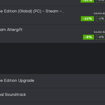
-20%
-6% 
e Edition (Global) (PC) - Steam -
59,99 
-22%
-6% 
am Altergift
56,82 
-8%
-8% 
xe Edition Upgrade
nal Soundtrack