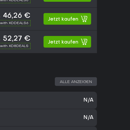
with XDDEALS6
46,26 €
€
Jetzt kaufen
with XDDEALS6
52,27 €
€
Jetzt kaufen
with XD8DEALS
ALLE ANZEIGEN
N/A
N/A