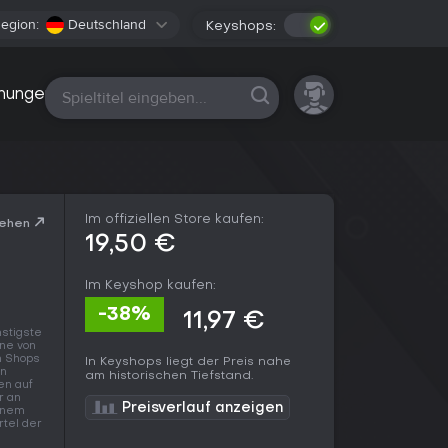
egion:
Deutschland
Keyshops:
Alle Plattformen
nungen
Im offiziellen Store kaufen:
sehen
19,50 €
Im Keyshop kaufen:
-38%
11,97 €
nstigste
nne von
en Shops
In Keyshops liegt der Preis nahe
en
am historischen Tiefstand.
en auf
r an
Preisverlauf anzeigen
einem
rtel der