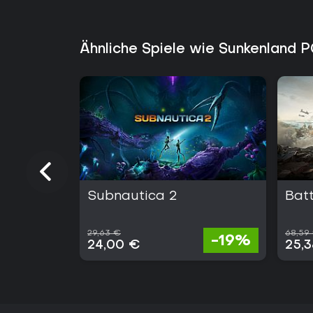
Ähnliche Spiele wie Sunkenland 
Subnautica 2
Batt
29,63 €
68,59
-19%
24,00 €
25,