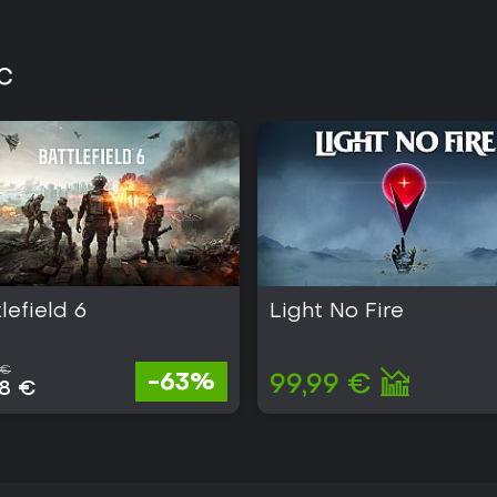
PC
lefield 6
Light No Fire
 €
-63%
99,99 €
38 €