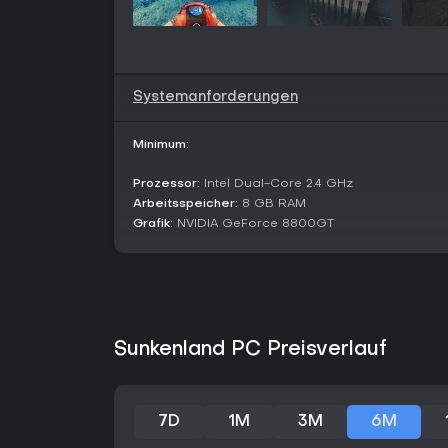
Systemanforderungen
Minimum:
Prozessor:
Intel Dual-Core 2.4 GHz
Arbeitsspeicher:
8 GB RAM
Grafik:
NVIDIA GeForce 8800GT
Sunkenland PC Preisverlauf
7D
1M
3M
6M