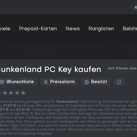
R
piele
Prepaid-Karten
News
Ranglisten
Beloh
Sunkenland PC Key kaufen
Auf Steam an
Wunschliste
Preisalarm
Besitzt
★
★
★
★
★
chst du einen günstigen Key für
Sunkenland
? Stand 6 Aug. 2026 kostet der gü
ey
11,97 €
bei Eneba. Wir vergleichen 24 Angebote aus 14 Shops mit einer Spa
,97 €
bis
23,31 €
. In Keyshops liegt der niedrigste Preis bei 11,97 €, in offiziell
ginnt er bei 19,50 €. Bei so vielen Verkäufern beträgt der Abstand zwischen d
tremen oft ein Vielfaches, die Shopwahl wiegt hier also schwerer als das Wart
nen Sale. Der Preis gehört zu den niedrigsten der Historie, günstiger war er nu
% der Tage mit Daten. Auf dem PC kaufst du einen Key, den du in Steam oder 
deren Client aktivierst, und hier ist der Markt am breitesten, denn über ein Vie
iele hat ein Keyshop-Angebot.