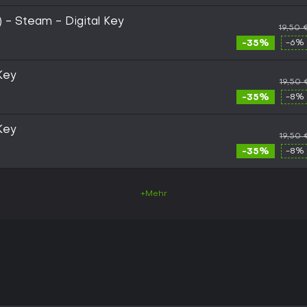
) - Steam - Digital Key
19,50 
-35%
-6% 
Key
19,50 
-35%
-8% 
Key
19,50 
-35%
-8% 
+Mehr