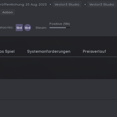
röffentlichung: 25 Aug. 2023
Vector3 Studio
Vector3 Studio
Action
Positive
(18k)
tacritic:
tbd
tbd
Steam:
as Spiel
Systemanforderungen
Preisverlauf