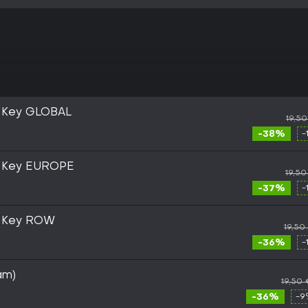
m Key GLOBAL
19,5
-38%
-
m Key EUROPE
19,50
-37%
-
m Key ROW
19,50
-36%
-
am)
19,50
-36%
-9