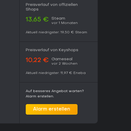
chwemmten Welt und des Fokus auf
Preisverlauf von offiziellen
ne sehr positive Gesamtbewertung mit 84 Prozent
Shops
prachigen Nutzern auf der Plattform - basierend
ei aktuelle Bewertungen bei gemischten 58
Steam
13,65 €
vor 1 Monaten
 den Mangel an Inhalten kritisieren. Als Early-
elegentliche Updates mit neuen Orten und Items,
Aktuell niedrigster:
19,50 €
Steam
h nachgelassen. Wenn du kooperatives Survival
auen Kanten leben kannst, lohnt es sich;
sion für Verbesserungen.
Preisverlauf von Keyshops
Gameseal
10,22 €
vor 2 Wochen
Aktuell niedrigster:
11,97 €
Eneba
Auf besseres Angebot warten?
Alarm erstellen.
Alarm erstellen