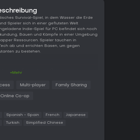
eschreibung
isches Survival-Spiel, in dem Wasser die Erde
d Spieler sich in einer gefluteten Welt
geladene Indie-Spiel für PC befindet sich noch
Erkundung, Bauen und Kämpfe in einer Umgebung
napper Ressourcen. Spieler tauchen in
 Tech ab und errichten Basen, um gegen
tanten zu bestehen.
sich um das Sammeln von Ressourcen in
+Mehr
tzern, Kernkraftwerken und U-Bahn-Tunneln. Du
hnologien und seltene Items heran, während du
ccess
Multi-player
Family Sharing
n unter der Oberfläche meisterst. Der Basenbau
stem, das Aufbauten auf dem Wasser,
Online Co-op
ermöglicht - inklusive Lager, Crafting-Stationen
llen und Artillerie.
dert Workstations für Tools, Waffen, Fahrzeuge
Spanish - Spain
French
Japanese
e sogar Hubschrauber. Survival-Elemente
Turkish
Simplified Chinese
ifischjagd oder Pflanzenanbau zu sichern und
Im Kampf setzt du Nahkampfwaffen,
egen Land- und See-Feinde ein, oft mit