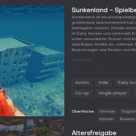
Sunkenland - Spielb
Sunkenland ist ein postapokalypt
größtenteils überschwemmt hat un
behaupten müssen. Dieses action
im Early Access und verbindet 
voller versunkener Ruinen und k
überflutete Städte ein, sammeln
Bedrohungen wie Piraten und Mu
Gameplay
Der zentrale Spielablauf dreht 
Unterwasserorten wie Wolkenkra
holst Materialien, verlorene Tec
Action
Indie
Early A
mit Tauchausrüstung die Gefahre
basiert auf einem modularen Sy
Co-op
Single-player
verlassenen Schiffen oder Inseln 
und Verteidigungen wie Mauern, Fa
Crafting ist essenziell und erfor
Oberfläche:
German
English
wie Jetskis und Gyrocopter sowi
Korean
Russian
zwingen dich, Nahrung durch Ha
begrenzte Vorräte zu managen. 
Altersfreigabe
Schusswaffen und Sprengstoff g