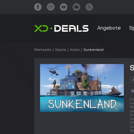
Angebote
S
Startseite
Spiele
Action
Sunkenland
Su
K
11
be
Ex
ei
12
an
Sp