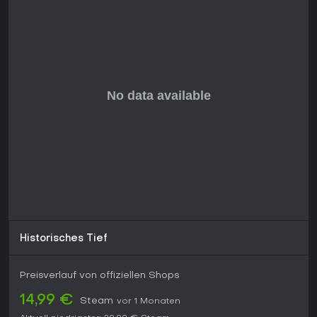
lösen, auch wenn nach etwa 20 Stunden Wiederholung
einsetzt. Es lohnt sich besonders für Strategie-Fans mit
Physik-Elementen oder als Abwechslung zu linearen Titeln.
Dank umfangreichem Mod-Support bleibt es lebendig - ein
Muss für Liebhaber destruktiver Sandbox-Erlebnisse, vor
allem auf diversen Plattformen.
Historisches Tief
Preisverlauf von offiziellen Shops
14,99 €
Steam
vor 1 Monaten