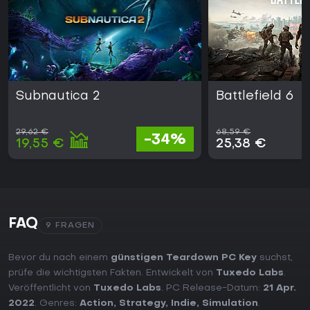
Subnautica 2
Battlefield 6
29,62 €
68,59 €
-34%
19,55 €
25,38 €
FAQ
9 FRAGEN
Bevor du nach einem
günstigen Teardown PC Key
suchst,
prüfe die wichtigsten Fakten. Entwickelt von
Tuxedo Labs
.
Veröffentlicht von
Tuxedo Labs
. PC Release-Datum:
21 Apr.
2022
. Genres:
Action
,
Strategy
,
Indie
,
Simulation
.