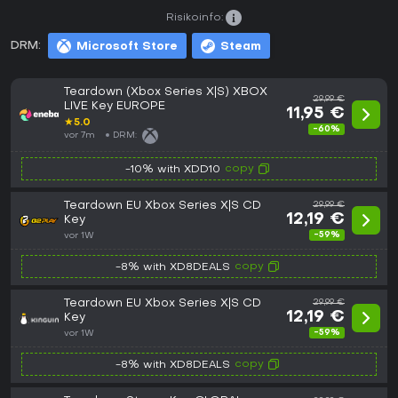
Risikoinfo:
DRM:
Microsoft Store
Steam
Teardown (Xbox Series X|S) XBOX
29,99 €
LIVE Key EUROPE
11,95 €
★
5.0
-60%
vor 7m
DRM:
copy
-10% with XDD10
Teardown EU Xbox Series X|S CD
29,99 €
12,19 €
Key
-59%
vor 1W
copy
-8% with XD8DEALS
Teardown EU Xbox Series X|S CD
29,99 €
12,19 €
Key
-59%
vor 1W
copy
-8% with XD8DEALS