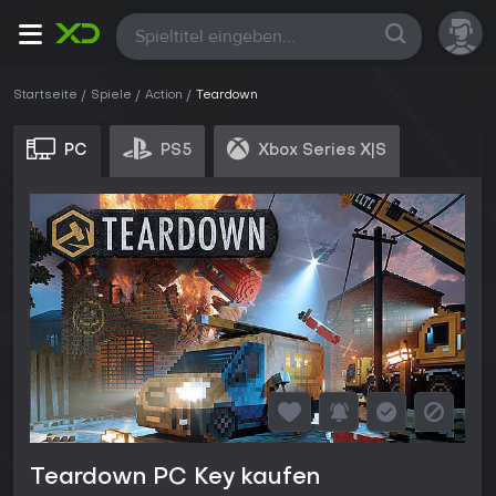
Alle
Startseite
Spiele
Action
Teardown
PC
PS5
Xbox Series X|S
Teardown PC Key kaufen