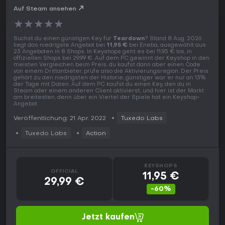
Auf Steam ansehen
★
★
★
★
★
Suchst du einen günstigen Key für
Teardown
? Stand 8 Aug. 2026
liegt das niedrigste Angebot bei
11,95 €
bei Eneba, ausgewählt aus
23 Angeboten in 8 Shops. In Keyshops geht es bei 11,95 € los, in
offiziellen Shops bei 29,99 €. Auf dem PC gewinnt der Keyshop in den
meisten Vergleichen beim Preis, du kaufst dann aber einen Code
von einem Drittanbieter, prüfe also die Aktivierungsregion. Der Preis
gehört zu den niedrigsten der Historie, günstiger war er nur an 13%
der Tage mit Daten. Auf dem PC kaufst du einen Key, den du in
Steam oder einem anderen Client aktivierst, und hier ist der Markt
am breitesten, denn über ein Viertel der Spiele hat ein Keyshop-
Angebot.
Veröffentlichung: 21 Apr. 2022
Tuxedo Labs
Tuxedo Labs
Action
KEYSHOPS
OFFICIAL
11,95 €
29,99 €
-60%
Jetzt kaufen