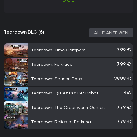
+Mehr
Teardown DLC (6)
ALLE ANZEIGEN
Teardown: Time Campers
7,99 €
Teardown: Folkrace
7,99 €
Teardown: Season Pass
29,99 €
Teardown: Quilez R0113R Robot
N/A
Teardown: The Greenwash Gambit
7,79 €
Teardown: Relics of Barkuna
7,79 €