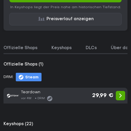
In Keyshops liegt der Preis nahe am historischen Tiefstand.
Preisverlauf anzeigen
Offizielle Shops
Keyshops
DLCs
Über das
Offizielle Shops (1)
DRM:
Steam
Teardown
29,99 €
vor 4W
DRM:
Keyshops (22)