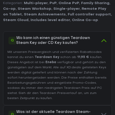
Kategorien:
Multi-player
,
PvP
,
Online PvP
,
Family Sharing
,
Co-op
,
Steam Workshop
,
Single-player
,
Remote Play
on Tablet
,
Steam Achievements
,
Full controller support
,
Steam Cloud
,
Includes level editor
,
Online Co-op
.
Wo kann ich einen günstigen Teardown
Q
Steam Key oder CD Key kaufen?
Mit unserem Preisvergleich und verifizierten Rabattcodes
kannst du einen
Teardown Key
schon ab
11,95 €
kaufen.
Dieses Angebot ist bei
Eneba
verfügbar und gehört zu den
günstigsten auf dem Markt. Alle auf XD.deals gelisteten Keys
werden digital geliefert und können nach der Zahlung
sofort heruntergeladen werden. Die Preise enthalten bereits
Bearbeitungsgebühren und eingelöste Promo-Codes,
sodass du immer den niedrigsten Teardown Preis auf
PC
siehst. Sieh dir den
Teardown Preisverlauf
an, um zum
besten Zeitpunkt zu kaufen.
Was ist der aktuelle Teardown Steam-
Q