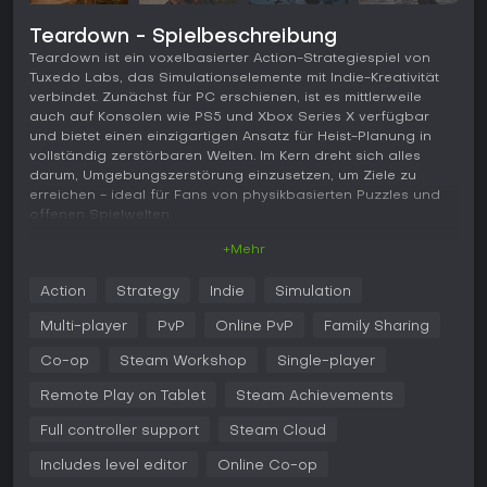
Teardown - Spielbeschreibung
Teardown ist ein voxelbasierter Action-Strategiespiel von
Tuxedo Labs, das Simulationselemente mit Indie-Kreativität
verbindet. Zunächst für PC erschienen, ist es mittlerweile
auch auf Konsolen wie PS5 und Xbox Series X verfügbar
und bietet einen einzigartigen Ansatz für Heist-Planung in
vollständig zerstörbaren Welten. Im Kern dreht sich alles
darum, Umgebungszerstörung einzusetzen, um Ziele zu
erreichen - ideal für Fans von physikbasierten Puzzles und
offenen Spielwelten.
+Mehr
Gameplay
In Teardown geht es darum, Heists durch kreative Zerstörung
Action
Strategy
Indie
Simulation
vorzubereiten und durchzuziehen. Spieler erkunden
voxelbasierte Level, die realistische Physiksimulationen mit
Multi-player
PvP
Online PvP
Family Sharing
Trümmern, Fahrzeugen, Wasser, Feuer und Rauch
ermöglichen. Zuerst scoutet man die Umgebung, dann setzt
Co-op
Steam Workshop
Single-player
man Werkzeuge wie Vorschlaghammer, Schneidbrenner,
Remote Play on Tablet
Steam Achievements
Feuerlöscher, Waffen oder Sprengstoff ein, um Wände
einzureißen, Wege freizumachen oder Objekte zu
Full controller support
Steam Cloud
manipulieren. Das Spiel motiviert dazu, Gegenstände zu
stapeln, provisorische Bauten zu errichten oder sich mit
Includes level editor
Online Co-op
einer Schleuder abzustoßen, um Ziele zu erreichen - und