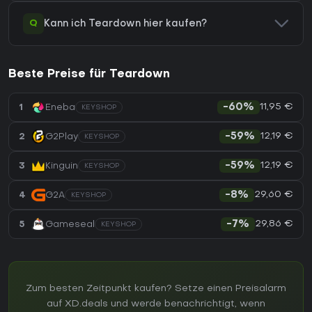
Q
Kann ich Teardown hier kaufen?
Beste Preise für Teardown
11,95 €
1
Eneba
-60%
KEYSHOP
12,19 €
2
G2Play
-59%
KEYSHOP
12,19 €
3
Kinguin
-59%
KEYSHOP
29,60 €
4
G2A
-8%
KEYSHOP
29,86 €
5
Gameseal
-7%
KEYSHOP
Zum besten Zeitpunkt kaufen? Setze einen Preisalarm
auf XD.deals und werde benachrichtigt, wenn