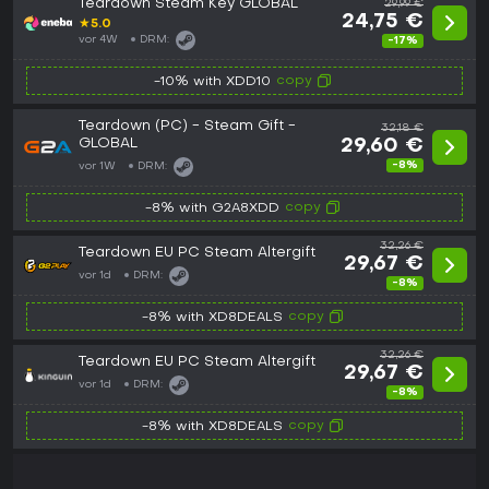
Teardown Steam Key GLOBAL
29,99 €
24,75 €
★
5.0
vor 4W
DRM:
-17%
copy
-10% with XDD10
Teardown (PC) - Steam Gift -
32,18 €
GLOBAL
29,60 €
-8%
vor 1W
DRM:
copy
-8% with G2A8XDD
32,26 €
Teardown EU PC Steam Altergift
29,67 €
vor 1d
DRM:
-8%
copy
-8% with XD8DEALS
32,26 €
Teardown EU PC Steam Altergift
29,67 €
vor 1d
DRM:
-8%
copy
-8% with XD8DEALS