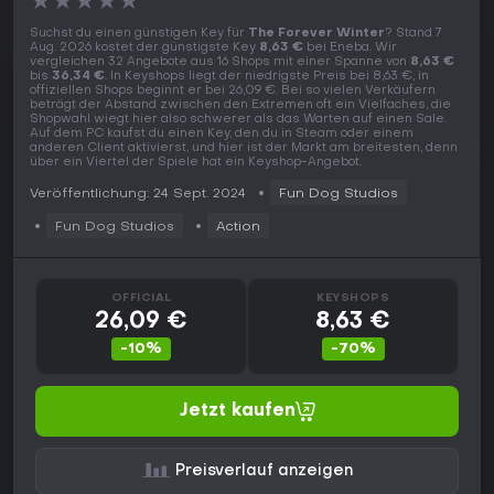
★
★
★
★
★
Suchst du einen günstigen Key für
The Forever Winter
? Stand 7
Aug. 2026 kostet der günstigste Key
8,63 €
bei Eneba. Wir
vergleichen 32 Angebote aus 16 Shops mit einer Spanne von
8,63 €
bis
36,34 €
. In Keyshops liegt der niedrigste Preis bei 8,63 €, in
offiziellen Shops beginnt er bei 26,09 €. Bei so vielen Verkäufern
beträgt der Abstand zwischen den Extremen oft ein Vielfaches, die
Shopwahl wiegt hier also schwerer als das Warten auf einen Sale.
Auf dem PC kaufst du einen Key, den du in Steam oder einem
anderen Client aktivierst, und hier ist der Markt am breitesten, denn
über ein Viertel der Spiele hat ein Keyshop-Angebot.
Veröffentlichung: 24 Sept. 2024
Fun Dog Studios
Fun Dog Studios
Action
OFFICIAL
KEYSHOPS
26,09 €
8,63 €
-10%
-70%
Jetzt kaufen
Preisverlauf anzeigen