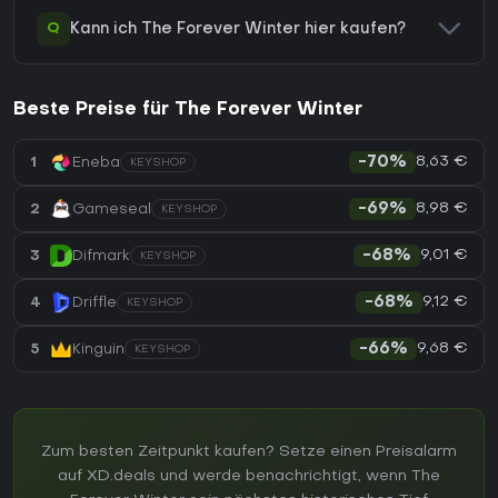
Q
Kann ich The Forever Winter hier kaufen?
Beste Preise für The Forever Winter
8,63 €
1
Eneba
-70%
KEYSHOP
8,98 €
2
Gameseal
-69%
KEYSHOP
9,01 €
3
Difmark
-68%
KEYSHOP
9,12 €
4
Driffle
-68%
KEYSHOP
9,68 €
5
Kinguin
-66%
KEYSHOP
Zum besten Zeitpunkt kaufen? Setze einen Preisalarm
auf XD.deals und werde benachrichtigt, wenn The