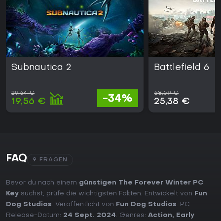
Subnautica 2
Battlefield 6
29,64 €
68,59 €
-34%
19,56 €
25,38 €
FAQ
9 FRAGEN
Bevor du nach einem
günstigen The Forever Winter PC
Key
suchst, prüfe die wichtigsten Fakten. Entwickelt von
Fun
Dog Studios
. Veröffentlicht von
Fun Dog Studios
. PC
Release-Datum:
24 Sept. 2024
. Genres:
Action
,
Early