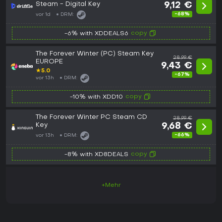
Steam - Digital Key
9,12 €
-68%
vor 1d
DRM:
copy
-6% with XDDEALS6
The Forever Winter (PC) Steam Key
28,99 €
EUROPE
9,43 €
★
5.0
-67%
vor 13h
DRM:
copy
-10% with XDD10
The Forever Winter PC Steam CD
28,99 €
Key
9,68 €
-66%
vor 13h
DRM:
copy
-8% with XD8DEALS
+Mehr