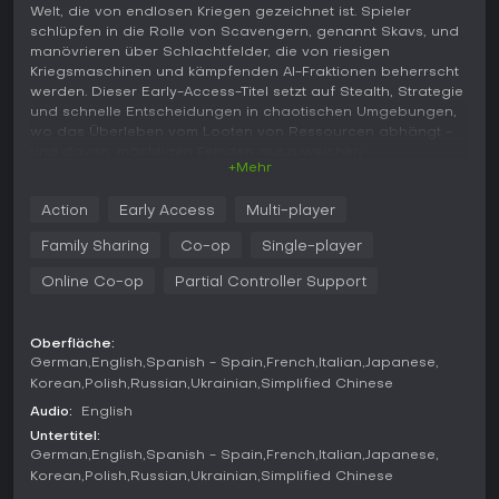
Welt, die von endlosen Kriegen gezeichnet ist. Spieler
schlüpfen in die Rolle von Scavengern, genannt Skavs, und
manövrieren über Schlachtfelder, die von riesigen
Kriegsmaschinen und kämpfenden AI-Fraktionen beherrscht
werden. Dieser Early-Access-Titel setzt auf Stealth, Strategie
und schnelle Entscheidungen in chaotischen Umgebungen,
wo das Überleben vom Looten von Ressourcen abhängt -
und davon, mächtigen Feinden auszuweichen.
+Mehr
Gameplay
Action
Early Access
Multi-player
Im Kern von The Forever Winter geht es darum, in gefährliche
Zonen vorzustoßen, Vorräte zu sammeln und sicher zu
Family Sharing
Co-op
Single-player
extrahieren. Du führst ein Squad aus Überlebenden an und
nutzt Köpfchen sowie Feuerkraft, um Bedrohungen zu
Online Co-op
Partial Controller Support
umgehen. Das dynamische Encounter-System sorgt dafür,
dass Feindgruppen eigene Ziele verfolgen - was zu
unvorhersehbaren Scharmützeln zwischen Fraktionen führt,
Oberfläche:
die Spieler ausnutzen oder in die Falle geraten können.
German
English
Spanish - Spain
French
Italian
Japanese
Stealth ist entscheidend, denn zu viel Aufmerksamkeit von
Korean
Polish
Russian
Ukrainian
Simplified Chinese
den kriegführenden Supermächten verwandelt kleine
Audio:
English
Einsätze in verzweifelte Kämpfe ums nackte Überleben. Das
Untertitel:
Gunplay wirkt bedacht und taktisch, belohnt präzise
German
English
Spanish - Spain
French
Italian
Japanese
Schüsse und Positionierung statt wildem Run-and-Gun.
Korean
Polish
Russian
Ukrainian
Simplified Chinese
Resource Management sorgt für Spannung, da begrenzte