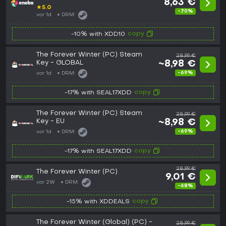
8,63 €
★
5.0
-70%
vor 1d
DRM:
copy
-10% with XDD10
The Forever Winter (PC) Steam
28,99 €
Key - GLOBAL
~8,98 €
-69%
vor 1d
DRM:
copy
-17% with SEAL17XDD
The Forever Winter (PC) Steam
28,99 €
Key - EU
~8,98 €
-69%
vor 1d
DRM:
copy
-17% with SEAL17XDD
28,99 €
The Forever Winter (PC)
9,01 €
vor 2W
DRM:
-68%
copy
-15% with XDDEALS
The Forever Winter (Global) (PC) -
28,99 €