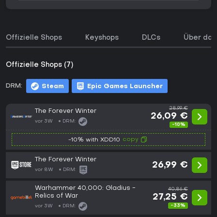
Offizielle Shops
Keyshops
DLCs
Über das
Offizielle Shops (7)
DRM:
Steam
Epic Games Launcher
28,99 €
The Forever Winter
26,09 €
vor 3W
DRM:
-10%
copy
-10% with XDD10
The Forever Winter
26,99 €
vor 8W
DRM:
Warhammer 40,000: Gladius -
40,86 €
Relics of War
27,25 €
-33%
vor 3W
DRM: