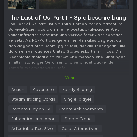
The Last of Us Part I - Spielbeschreibung
The Last of Us Part I ist ein Third-Person-Action-Adventure-
Survival-Spiel, das dich in eine postapokalyptische Welt
voller infizierter Kreaturen und verzweifelter Überlebender
versetzt. Als PC-Port des gefeierten Remakes begleitet du
den abgebrühten Schmuggler Joel, der die Teenagerin Ellie
durch ein verwüstetes United States eskortieren muss. Die
Geschichte thematisiert Verlust und menschliche Bindungen
inmitten ständiger Gefahren und verbindet packende
Kämpfe mit emotionaler Tiefe.
+Mehr
Gameplay
In The Last of Us Part I dreht sich alles um Third-Person-
Action
Adventure
Family Sharing
Erkundung und Kämpfe in detaillierten, zugewachsenen
Umgebungen. Du steuerst Joel, nutzt Stealth, um Feinde zu
Steam Trading Cards
Single-player
umgehen oder anzugreifen - darunter infizierte Varianten
wie Runners und Clickers, die auf Geräusche reagieren. Im
Remote Play on TV
Steam Achievements
Nahkampf oder mit Schusswaffen und improvisierten
Full controller support
Steam Cloud
Werkzeugen gilt es, mit knappen Ressourcen hauszuhalten:
Sammle Materialien, um Health Kits oder Shivs herzustellen.
Adjustable Text Size
Color Alternatives
Die Mechaniken setzen auf Survival-Taktiken - Listening