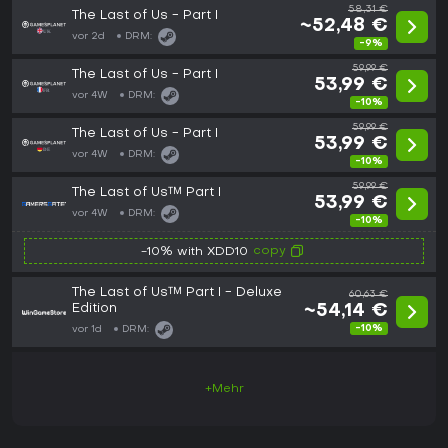
58,31 €
The Last of Us - Part I
~52,48 €
vor 2d
DRM:
-9%
59,99 €
The Last of Us - Part I
53,99 €
vor 4W
DRM:
-10%
59,99 €
The Last of Us - Part I
53,99 €
vor 4W
DRM:
-10%
59,99 €
The Last of Us™ Part I
53,99 €
vor 4W
DRM:
-10%
copy
-10% with XDD10
The Last of Us™ Part I - Deluxe
60,63 €
Edition
~54,14 €
-10%
vor 1d
DRM:
+Mehr