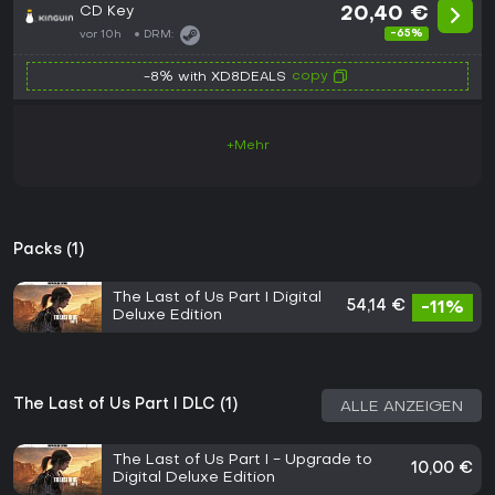
CD Key
20,40 €
-65%
vor 10h
DRM:
copy
-8% with XD8DEALS
+Mehr
Packs (1)
The Last of Us Part I Digital
54,14 €
-11%
Deluxe Edition
The Last of Us Part I DLC (1)
ALLE ANZEIGEN
The Last of Us Part I - Upgrade to
10,00 €
Digital Deluxe Edition