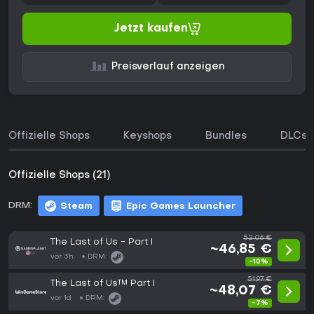
Jetzt kaufen
Preisverlauf anzeigen
Offizielle Shops
Keyshops
Bundles
DLCs
Offizielle Shops (21)
DRM:
Steam
Epic Games Launcher
52,06 €
The Last of Us - Part I
~46,85 €
vor 3h
DRM:
-10%
51,97 €
The Last of Us™ Part I
~48,07 €
vor 1d
DRM:
-7%