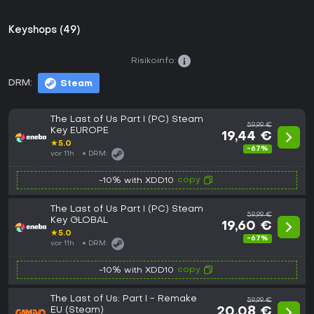
Keyshops (49)
Risikoinfo:
DRM:
Steam
The Last of Us Part I (PC) Steam
59,99 €
Key EUROPE
19,44 €
★
5.0
-67%
vor 11h
DRM:
copy
-10% with XDD10
The Last of Us Part I (PC) Steam
59,99 €
Key GLOBAL
19,60 €
★
5.0
-67%
vor 11h
DRM:
copy
-10% with XDD10
The Last of Us: Part I - Remake
59,99 €
EU (Steam)
20,08 €