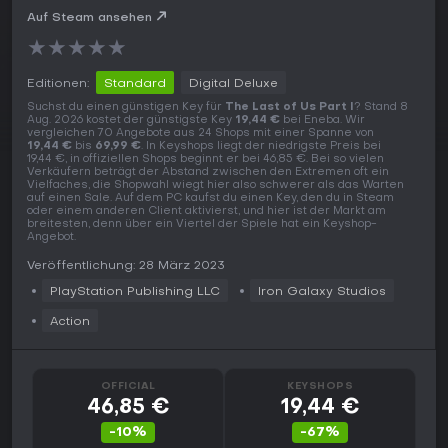
Auf Steam ansehen
★
★
★
★
★
Editionen:
Standard
Digital Deluxe
Suchst du einen günstigen Key für
The Last of Us Part I
? Stand 8
Aug. 2026 kostet der günstigste Key
19,44 €
bei Eneba. Wir
vergleichen 70 Angebote aus 24 Shops mit einer Spanne von
19,44 €
bis
69,99 €
. In Keyshops liegt der niedrigste Preis bei
19,44 €, in offiziellen Shops beginnt er bei 46,85 €. Bei so vielen
Verkäufern beträgt der Abstand zwischen den Extremen oft ein
Vielfaches, die Shopwahl wiegt hier also schwerer als das Warten
auf einen Sale. Auf dem PC kaufst du einen Key, den du in Steam
oder einem anderen Client aktivierst, und hier ist der Markt am
breitesten, denn über ein Viertel der Spiele hat ein Keyshop-
Angebot.
Veröffentlichung: 28 März 2023
PlayStation Publishing LLC
Iron Galaxy Studios
Action
OFFICIAL
KEYSHOPS
46,85 €
19,44 €
-10%
-67%