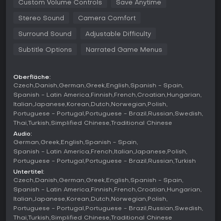
Custom Volume Controls
Save Anytime
Mode ortet Bedrohungen, Umgebungsinteraktionen dienen
als Ablenkung oder Fallen. Rätsel wie das Hochstemmen von
Stereo Sound
Camera Comfort
Ellie oder das Durchwaten überschwemmter Bereiche
ergänzen das Ganze. Die verbesserte KI aus dem Remake
Surround Sound
Adjustable Difficulty
lässt Gegner reagieren wie nie zuvor und steigert den
Subtitle Options
Narrated Game Menus
Schwierigkeitsgrad.
Spielmodi
Oberfläche:
The Last of Us Part I basiert auf einer Singleplayer-
Czech
Danish
German
Greek
English
Spanish - Spain
Kampagne, die die Hauptgeschichte in Kapiteln von
Spanish - Latin America
Finnish
French
Croatian
Hungarian
Quarantänezonen bis verlassenen Städten erzählt. Sie folgt
Italian
Japanese
Korean
Dutch
Norwegian
Polish
der Reise von Joel und Ellie mit linearer Progression,
Portuguese - Portugal
Portuguese - Brazil
Russian
Swedish
unterbrochen von Kämpfen und Erkundung.
Thai
Turkish
Simplified Chinese
Traditional Chinese
Daneben gibt es das Left Behind-Kapitel als eigenständigen
Audio:
Prequel, in dem du Ellie steuerst und ihre Vorgeschichte mit
German
Greek
English
Spanish - Spain
der Freundin Riley erfährst. Es behält die bewährten
Spanish - Latin America
French
Italian
Japanese
Polish
Mechaniken bei, rückt aber narrative Ereignisse in den
Portuguese - Portugal
Portuguese - Brazil
Russian
Turkish
Vordergrund, die zur Haupthandlung hinführen - ohne
Untertitel:
Multiplayer-Elemente.
Czech
Danish
German
Greek
English
Spanish - Spain
Spanish - Latin America
Finnish
French
Croatian
Hungarian
PC Features and Updates
Italian
Japanese
Korean
Dutch
Norwegian
Polish
Die PC-Version bietet AMD FSR 2.2 und Nvidia DLSS für
Portuguese - Portugal
Portuguese - Brazil
Russian
Swedish
bessere Performance und Grafik sowie Einstellungen für
Thai
Turkish
Simplified Chinese
Traditional Chinese