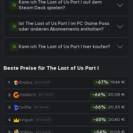
Kann ich The Last of Us Part I auf dem
Q
Steam Deck spielen?
Ist The Last of Us Part I im PC Game Pass
Q
oder anderen Abonnements enthalten?
Q
Kann ich The Last of Us Part I hier kaufen?
Beste Preise für The Last of Us Part I
19,44 €
1
Eneba
-67%
KEYSHOP
20,08 €
2
GAMIVO
-66%
KEYSHOP
20,33 €
3
Driffle
-66%
KEYSHOP
20,40 €
4
Kinguin
-65%
KEYSHOP
21,03 €
5
G2Play
-64%
KEYSHOP