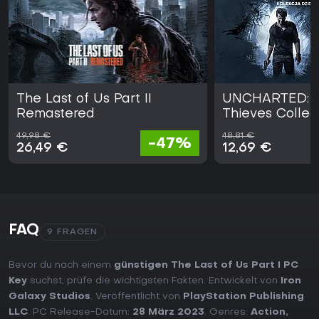
The Last of Us Part II
UNCHARTED: L
Remastered
Thieves Collec
49,98 €
48,81 €
-47%
26,49 €
12,69 €
FAQ
9 FRAGEN
Bevor du nach einem
günstigen The Last of Us Part I PC
Key
suchst, prüfe die wichtigsten Fakten. Entwickelt von
Iron
Galaxy Studios
. Veröffentlicht von
PlayStation Publishing
LLC
. PC Release-Datum:
28 März 2023
. Genres:
Action
,