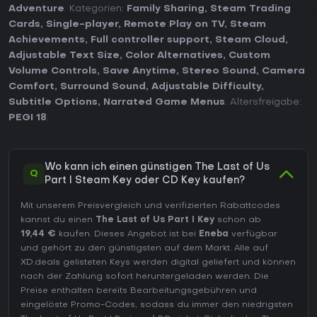
Adventure
. Kategorien:
Family Sharing
,
Steam Trading
Cards
,
Single-player
,
Remote Play on TV
,
Steam
Achievements
,
Full controller support
,
Steam Cloud
,
Adjustable Text Size
,
Color Alternatives
,
Custom
Volume Controls
,
Save Anytime
,
Stereo Sound
,
Camera
Comfort
,
Surround Sound
,
Adjustable Difficulty
,
Subtitle Options
,
Narrated Game Menus
. Altersfreigabe:
PEGI 18
.
Wo kann ich einen günstigen The Last of Us
Q
Part I Steam Key oder CD Key kaufen?
Mit unserem Preisvergleich und verifizierten Rabattcodes
kannst du einen
The Last of Us Part I Key
schon ab
19,44 €
kaufen. Dieses Angebot ist bei
Eneba
verfügbar
und gehört zu den günstigsten auf dem Markt. Alle auf
XD.deals gelisteten Keys werden digital geliefert und können
nach der Zahlung sofort heruntergeladen werden. Die
Preise enthalten bereits Bearbeitungsgebühren und
eingelöste Promo-Codes, sodass du immer den niedrigsten