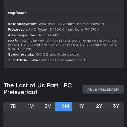
Empfohlen:
Betriebssystem:
Windows 10 (Version 1909 or Newer)
Prozessor:
AMD Ryzen 5 1500X, Intel Core i7-4770K
Arbeitsspeicher:
16 GB RAM
Grafik:
AMD Radeon RX 470 (4 GB), AMD Radeon RX 6500 XT
(4 GB), NVIDIA GeForce GTX 970 (4 GB), NVIDIA GeForce GTX
1050 Ti (4 GB)
Speicherplatz:
100 GB available space
Zusätzliche Hinweise:
SSD Recommended
The Last of Us Part I PC
ALLE ANZEIGEN
Preisverlauf
7D
1M
3M
6M
1Y
2Y
3Y