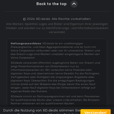
Back to the top
© 2026 XD.deals. Alle Rechte vorbehalten.
Alle Marken, Spieltitel, Logos und Bilder sind Eigentum ihrer jeweiligen
Inhaber und werden nur zu Identifizierungs- und Informationszwecken
verwendet.
Haftungsausschluss:
XD.deals ist ein unabhängiger
Preisvergleichs- und Deal-Aggregationsdienst und ist nicht mit
Valve Corporation verbunden oder von ihr unterstützt. Steam und
das Steam-Logo sind Marken und/oder eingetragene Marken der
Valve Corporation.
XD.deals verwendet öffentlich zugängliche Daten von Steam und
zeigt Preisinformationen von Drittanbietern nur zu
Informationszwecken an. Wir verkaufen keine Produkte oder
digitalen Keys und übernehmen keine Gewähr für die Richtigkeit,
Verfügbarkeit oder Gültigkeit der angezeigten Angebote oder
digitalen Keys. Überprüfen Sie die endgültigen Bedingungen
immer direkt auf der Website des Shops, bevor Sie einen Kauf
tätigen. Jeder Kauf digitaler Keys bei Drittanbietern erfolgt auf
eigenes Risiko des Nutzers.
XD.deals nimmt an Partnerprogrammen teil und kann Provisionen
für qualifizierende Käufe über unsere Links erhalten. Als Amazon-
Partner verdienen wir an qualifizierten Käufen.
Durch die Nutzung von XD.deals stimmen Sie
Verstanden!