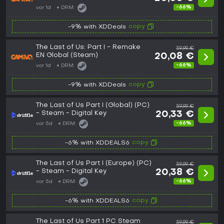
-66%
vor 1d
DRM:
copy
-9% with XDDeals
The Last of Us: Part I - Remake
59,99 €
EN Global (Steam)
20,08 €
-66%
vor 1d
DRM:
copy
-9% with XDDeals
The Last of Us Part I (Global) (PC)
59,99 €
- Steam - Digital Key
20,33 €
-66%
vor 5d
DRM:
copy
-6% with XDDEALS6
The Last of Us Part I (Europe) (PC)
59,99 €
- Steam - Digital Key
20,38 €
-66%
vor 5d
DRM:
copy
-6% with XDDEALS6
The Last of Us Part 1 PC Steam
59,99 €