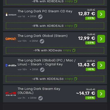
copy
-8% with XD8DEALS
16,99 €
The Long Dark PC Steam CD Key
12,87 €
vor 1d
DRM:
-24%
copy
-8% with XD8DEALS
16,99 €
The Long Dark Global (Steam)
12,99 €
vor 15h
DRM:
-23%
copy
-9% with XDDeals
The Long Dark (Global) (PC / Mac /
29,99 €
Linux) - Steam - Digital Key
13,43 €
-55%
vor 18h
DRM:
copy
-6% with XDDEALS6
The Long Dark Steam Key
18,65 €
(GLOBAL)
~14,17 €
-24%
vor 7h
DRM: