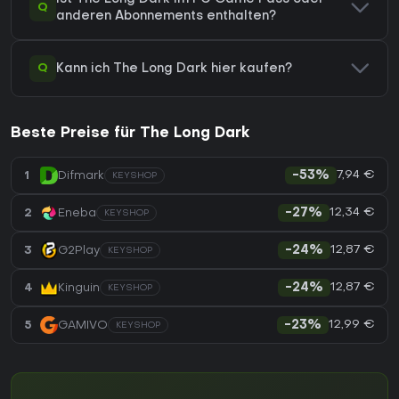
Q
anderen Abonnements enthalten?
Q
Kann ich The Long Dark hier kaufen?
Beste Preise für The Long Dark
7,94 €
1
Difmark
-53%
KEYSHOP
12,34 €
2
Eneba
-27%
KEYSHOP
12,87 €
3
G2Play
-24%
KEYSHOP
12,87 €
4
Kinguin
-24%
KEYSHOP
12,99 €
5
GAMIVO
-23%
KEYSHOP