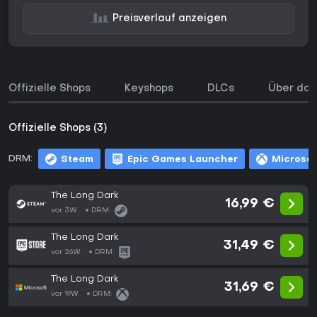
Preisverlauf anzeigen
Offizielle Shops
Keyshops
DLCs
Über das
Offizielle Shops (3)
DRM:
Steam
Epic Games Launcher
Microsof
The Long Dark
16,99 €
vor 3W
DRM:
The Long Dark
31,49 €
vor 26W
DRM:
The Long Dark
31,69 €
vor 19W
DRM: