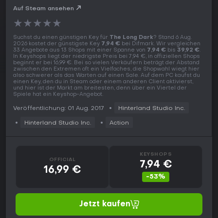
Auf Steam ansehen
★
★
★
★
★
Suchst du einen günstigen Key für
The Long Dark
? Stand 6 Aug.
2026 kostet der günstigste Key
7,94 €
bei Difmark. Wir vergleichen
33 Angebote aus 13 Shops mit einer Spanne von
7,94 €
bis
39,92 €
.
In Keyshops liegt der niedrigste Preis bei 7,94 €, in offiziellen Shops
beginnt er bei 16,99 €. Bei so vielen Verkäufern beträgt der Abstand
zwischen den Extremen oft ein Vielfaches, die Shopwahl wiegt hier
also schwerer als das Warten auf einen Sale. Auf dem PC kaufst du
einen Key, den du in Steam oder einem anderen Client aktivierst,
und hier ist der Markt am breitesten, denn über ein Viertel der
Spiele hat ein Keyshop-Angebot.
Veröffentlichung: 01 Aug. 2017
Hinterland Studio Inc.
Hinterland Studio Inc.
Action
KEYSHOPS
OFFICIAL
7,94 €
16,99 €
-53%
Jetzt kaufen