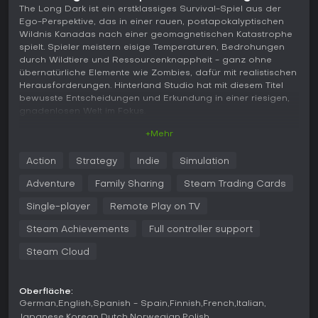
The Long Dark ist ein erstklassiges Survival-Spiel aus der
Ego-Perspektive, das in einer rauen, postapokalyptischen
Wildnis Kanadas nach einer geomagnetischen Katastrophe
spielt. Spieler meistern eisige Temperaturen, Bedrohungen
durch Wildtiere und Ressourcenknappheit - ganz ohne
übernatürliche Elemente wie Zombies, dafür mit realistischen
Herausforderungen. Hinterland Studio hat mit diesem Titel
bewusste Entscheidungen und Erkundung in einer riesigen,
gnadenlosen Welt im Fokus.
+Mehr
Gameplay
Im Kern von The Long Dark dreht sich alles um den Umgang
Action
Strategy
Indie
Simulation
mit grundlegenden Bedürfnissen wie Hunger, Durst,
Müdigkeit und Körpertemperatur. Jede Aktion verbraucht
Adventure
Family Sharing
Steam Trading Cards
Kalorien, was zu kniffligen Abwägungen zwingt: Wann
sammeln, jagen oder ruhen? Spieler durchsuchen die Welt
Single-player
Remote Play on TV
nach über 100 Ausrüstungsgegenständen wie Werkzeugen,
Steam Achievements
Full controller support
Kleidung und Waffen und kämpfen gegen Leiden wie
Unterkühlung, Erfrierungen oder Durchfall. Beim Jagen
Steam Cloud
verfolgen sie Wölfe, Bären und Hirsche, doch Raubtiere
können die Jagd umkehren und spannende Duelle
entfachen. Angeln, Fallen stellen und Klettern erweitern das
Oberfläche:
Sammeln über mehr als 50 Quadratkilometer Terrain von
German
English
Spanish - Spain
Finnish
French
Italian
Küstenstädten bis zu fernen Bergen. Infos liefern
Japanese
Korean
Dutch
Norwegian
Polish