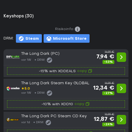
Keyshops (30)
Risikoinfo:
DRM:
Steam
Microsoft Store
16,99 €
The Long Dark (PC)
7,94 €
vor 1W
DRM:
-53%
copy
-15% with XDDEALS
The Long Dark Steam Key GLOBAL
16,99 €
12,34 €
★
5.0
vor 1W
DRM:
-27%
copy
-10% with XDD10
16,99 €
The Long Dark PC Steam CD Key
12,87 €
vor 1d
DRM:
-24%