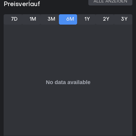
Mit Strong-Bewertung auf OpenCritic von 52 Kritikern und als
ALLE ANZEIGEN
Preisverlauf
genreprägendes Survival gefeiert, spricht The Long Dark
Besessene von nachdenklichen Solo-Abenteuern an statt
Action-Overkill. Spieler loben die immersive Atmosphäre und
7D
1M
3M
6M
1Y
2Y
3Y
realistischen Mechaniken, kritisieren teils den schwachen
Story-Hook in Survival Mode. Es passt perfekt zu Strategie-
und Erkundungs-Fans, vor allem mit Episode Five als Story-
Boost. Ko-op- oder Action-Fans finden hier weniger, doch
für einsame Survival-Jäger bietet die Tiefe und
Wiederspielbarkeit 2026 einen starken Titel.