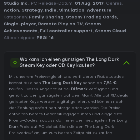
Studio Inc.
. PC Release-Datum:
01 Aug. 2017
. Genres:
Action
,
Strategy
,
Indie
,
Simulation
,
Adventure
.
Kategorien:
Family Sharing
,
Steam Trading Cards
,
Single-player
,
Remote Play on TV
,
Steam
Achievements
,
Full controller support
,
Steam Cloud
.
Altersfreigabe:
PEGI 16
.
Wo kann ich einen günstigen The Long Dark
Q
Steam Key oder CD Key kaufen?
Mit unserem Preisvergleich und verifizierten Rabattcodes
kannst du einen
The Long Dark Key
schon ab
7,94 €
kaufen. Dieses Angebot ist bei
Difmark
verfügbar und
gehört zu den günstigsten auf dem Markt. Alle auf XD.deals
gelisteten Keys werden digital geliefert und können nach
der Zahlung sofort heruntergeladen werden. Die Preise
enthalten bereits Bearbeitungsgebühren und eingelöste
Promo-Codes, sodass du immer den niedrigsten The Long
Dark Preis auf
PC
siehst. Sieh dir den
The Long Dark
Preisverlauf
an, um zum besten Zeitpunkt zu kaufen.