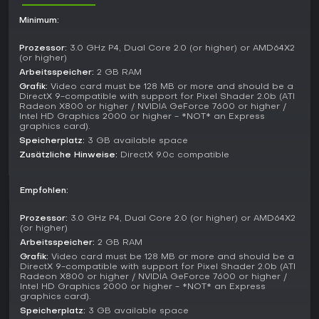
Abschlüssen bis philosophischen Betrachtungen und regen
Minimum:
zu mehrmaligem Spielen an, um alles zu entdecken.
Die Ultra Deluxe Edition erweitert das mit neuem Content,
Prozessor:
3.0 GHz P4, Dual Core 2.0 (or higher) or AMD64X2
(or higher)
Geheimnissen und Pfaden, bleibt aber auf Solo-
Durchgänge ausgelegt - von Minuten bis Stunden, je nach
Arbeitsspeicher:
2 GB RAM
Herangehensweise.
Grafik:
Video card must be 128 MB or more and should be a
DirectX 9-compatible with support for Pixel Shader 2.0b (ATI
Radeon X800 or higher / NVIDIA GeForce 7600 or higher /
Updates and Current State
Intel HD Graphics 2000 or higher - *NOT* an Express
graphics card).
2022 erschien die umfangreiche Ultra Deluxe-Version, die
den Original-Content von 2013 bewahrt und mit frischen
Speicherplatz:
3 GB available space
Entscheidungen, Geheimnissen sowie Hardware-optimierten
Zusätzliche Hinweise:
DirectX 9.0c compatible
visuellen Verbesserungen ergänzt. Der Kern bleibt
unverändert, die Präsentation insgesamt aufgewertet.
Empfohlen:
Stand 2026 ist der Titel ein abgeschlossenes Standalone-
Release ohne laufende Seasons oder Live-Service-Features
Prozessor:
3.0 GHz P4, Dual Core 2.0 (or higher) or AMD64X2
(or higher)
und überzeugt weiterhin durch zeitlosen Erzählstil.
Arbeitsspeicher:
2 GB RAM
Lohnt es sich?
Grafik:
Video card must be 128 MB or more and should be a
DirectX 9-compatible with support for Pixel Shader 2.0b (ATI
Fans narrativer Games, die mit Erwartungen brechen, finden
Radeon X800 or higher / NVIDIA GeForce 7600 or higher /
in The Stanley Parable einen frischen Ansatz im Adventure-
Intel HD Graphics 2000 or higher - *NOT* an Express
graphics card).
Genre. Die Resonanz ist stark: Aktuelle PC-Rezensionen
zeigen 92 % positiv aus 413 Bewertungen der letzten 30
Speicherplatz:
3 GB available space