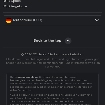
RSS Spiele
Wie aktiviert man einen EA App CD Key?
RSS Angebote
Wie aktiviert man einen Battle.net CD Key?
Deutschland (EUR)
Back to the top
© 2026 XD.deals. Alle Rechte vorbehalten.
Alle Marken, Spieltitel, Logos und Bilder sind Eigentum ihrer jeweiligen
Inhaber und werden nur zu Identifizierungs- und Informationszwecken
verwendet.
Haftungsausschluss:
XD.deals ist ein unabhängiger
Preisvergleichs- und Deal-Aggregationsdienst und ist nicht mit
Valve Corporation verbunden oder von ihr unterstützt. Steam und
das Steam-Logo sind Marken und/oder eingetragene Marken der
Valve Corporation.
XD.deals verwendet öffentlich zugängliche Daten von Steam und
zeigt Preisinformationen von Drittanbietern nur zu
Informationszwecken an. Wir verkaufen keine Produkte oder
digitalen Keys und übernehmen keine Gewähr für die Richtigkeit,