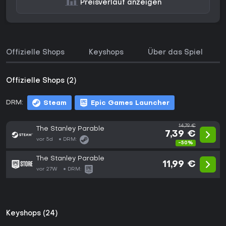
Preisverlauf anzeigen
Offizielle Shops
Keyshops
Über das Spiel
Offizielle Shops (2)
DRM:
Steam
Epic Games Launcher
14,79 €
The Stanley Parable
7,39 €
vor 5d
DRM:
-50%
The Stanley Parable
11,99 €
vor 27W
DRM:
Keyshops (24)