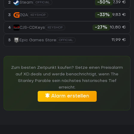
7,39 €
2
Steam
-50%
OFFICIAL
9,83 €
3
G2A
-33%
KEYSHOP
10,80 €
4
CJS-CDKeys
-27%
KEYSHOP
11,99 €
5
Epic Games Store
OFFICIAL
Zum besten Zeitpunkt kaufen? Setze einen Preisalarm
auf XD.deals und werde benachrichtigt, wenn The
Stanley Parable sein nächstes historisches Tief
erreicht.
Alarm erstellen