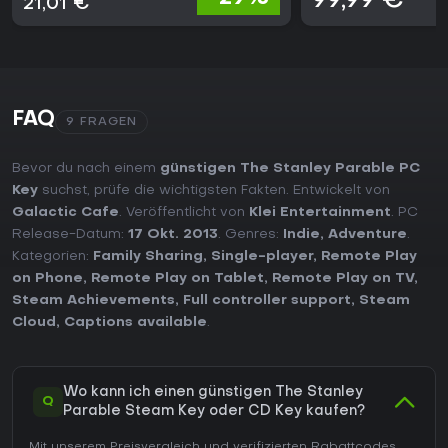
99,99 €
21,01 €
FAQ
9 FRAGEN
Bevor du nach einem
günstigen The Stanley Parable PC
Key
suchst, prüfe die wichtigsten Fakten. Entwickelt von
Galactic Cafe
. Veröffentlicht von
Klei Entertainment
. PC
Release-Datum:
17 Okt. 2013
. Genres:
Indie
,
Adventure
.
Kategorien:
Family Sharing
,
Single-player
,
Remote Play
on Phone
,
Remote Play on Tablet
,
Remote Play on TV
,
Steam Achievements
,
Full controller support
,
Steam
Cloud
,
Captions available
.
Wo kann ich einen günstigen The Stanley
Q
Parable Steam Key oder CD Key kaufen?
Mit unserem Preisvergleich und verifizierten Rabattcodes