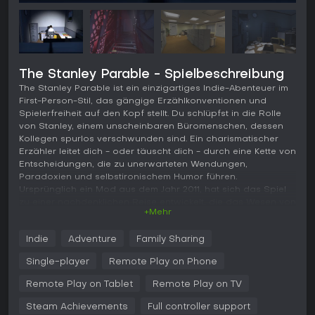
The Stanley Parable - Spielbeschreibung
The Stanley Parable ist ein einzigartiges Indie-Abenteuer im
First-Person-Stil, das gängige Erzählkonventionen und
Spielerfreiheit auf den Kopf stellt. Du schlüpfst in die Rolle
von Stanley, einem unscheinbaren Büromenschen, dessen
Kollegen spurlos verschwunden sind. Ein charismatischer
Erzähler leitet dich - oder täuscht dich - durch eine Kette von
Entscheidungen, die zu unerwarteten Wendungen,
Paradoxien und selbstironischem Humor führen.
Ursprünglich ein Mod aus dem Jahr 2011, hat sich das Spiel
zu einer nachdenklichen Reise entwickelt, die das Wesen von
+Mehr
Games, Freiheit und narrativer Kontrolle hinterfragt.
Gameplay
Indie
Adventure
Family Sharing
Im Kern dreht sich The Stanley Parable um die Erkundung
Single-player
Remote Play on Phone
einer scheinbar banalen Büroetage aus der Ich-Perspektive.
Du steuerst Stanley mit simplen Bewegungs- und
Remote Play on Tablet
Remote Play on TV
Interaktionsmechaniken wie Türöffnen, Knopfdrücken oder
Steam Achievements
Full controller support
Objektbetrachten. Die wahre Tiefe entfaltet sich in der