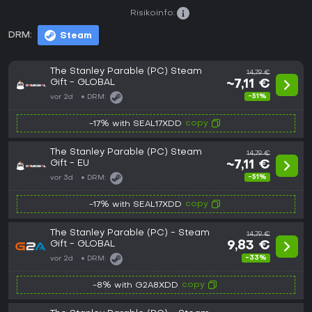
Risikoinfo:
DRM:
Steam
The Stanley Parable (PC) Steam
14,79 €
Gift - GLOBAL
~7,11 €
-51%
vor 2d
DRM:
copy
-17% with SEAL17XDD
The Stanley Parable (PC) Steam
14,79 €
Gift - EU
~7,11 €
-51%
vor 3d
DRM:
copy
-17% with SEAL17XDD
The Stanley Parable (PC) - Steam
14,79 €
Gift - GLOBAL
9,83 €
-33%
vor 2d
DRM:
copy
-8% with G2A8XDD