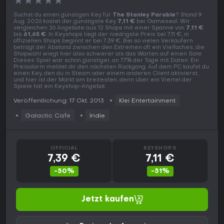
★
★
★
★
★
Suchst du einen günstigen Key für
The Stanley Parable
? Stand 9
Aug. 2026 kostet der günstigste Key
7,11 €
bei Gameseal. Wir
vergleichen 26 Angebote aus 12 Shops mit einer Spanne von
7,11 €
bis
61,65 €
. In Keyshops liegt der niedrigste Preis bei 7,11 €, in
offiziellen Shops beginnt er bei 7,39 €. Bei so vielen Verkäufern
beträgt der Abstand zwischen den Extremen oft ein Vielfaches, die
Shopwahl wiegt hier also schwerer als das Warten auf einen Sale.
Dieses Spiel war schon günstiger, an 77% der Tage mit Daten. Ein
Preisalarm meldet dir den nächsten Rückgang. Auf dem PC kaufst du
einen Key, den du in Steam oder einem anderen Client aktivierst,
und hier ist der Markt am breitesten, denn über ein Viertel der
Spiele hat ein Keyshop-Angebot.
Veröffentlichung: 17 Okt. 2013
Klei Entertainment
Galactic Cafe
Indie
OFFICIAL
KEYSHOPS
7,39 €
7,11 €
-50%
-51%
Jetzt kaufen