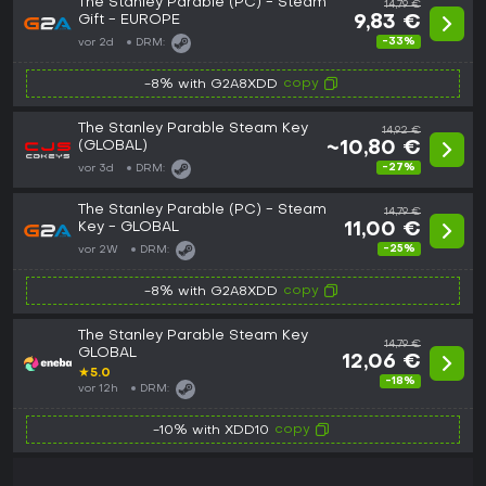
The Stanley Parable (PC) - Steam
14,79 €
Gift - EUROPE
9,83 €
-33%
vor 2d
DRM:
copy
-8% with G2A8XDD
The Stanley Parable Steam Key
14,92 €
(GLOBAL)
~10,80 €
-27%
vor 3d
DRM:
The Stanley Parable (PC) - Steam
14,79 €
Key - GLOBAL
11,00 €
-25%
vor 2W
DRM:
copy
-8% with G2A8XDD
The Stanley Parable Steam Key
14,79 €
GLOBAL
12,06 €
★
5.0
-18%
vor 12h
DRM:
copy
-10% with XDD10