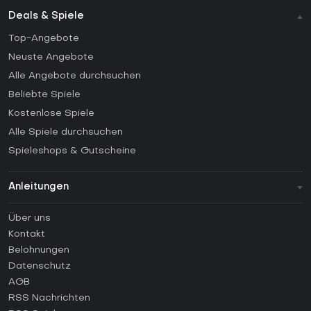
Deals & Spiele
Top-Angebote
Neuste Angebote
Alle Angebote durchsuchen
Beliebte Spiele
Kostenlose Spiele
Alle Spiele durchsuchen
Spieleshops & Gutscheine
Anleitungen
FAQ
Über uns
Anleitungen
Kontakt
Wie aktiviert man einen Steam CD Key?
Belohnungen
Wie aktiviert man einen Epic Games CD Key?
Datenschutz
AGB
Wie aktiviert man einen GOG CD Key?
RSS Nachrichten
Wie aktiviert man einen Ubisoft Connect CD Key?