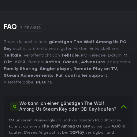
FAQ
9 FRAGEN
Bevor du nach einem
günstigen The Wolf Among Us PC
Key
suchst, prüfe die wichtigsten Fakten. Entwickelt von
Telltale
. Veröffentlicht von
Telltale
. PC Release-Datum:
11
Okt. 2013
. Genres:
Action
,
Casual
,
Adventure
. Kategorien:
Family Sharing
,
Single-player
,
Remote Play on TV
,
Steam Achievements
,
Full controller support
.
Altersfreigabe:
PEGI 16
.
Wo kann ich einen günstigen The Wolf
Q
Among Us Steam Key oder CD Key kaufen?
Mit unserem Preisvergleich und verifizierten Rabattcodes
kannst du einen
The Wolf Among Us Key
schon ab
4,08 €
kaufen. Dieses Angebot ist bei
G2Play
verfügbar und