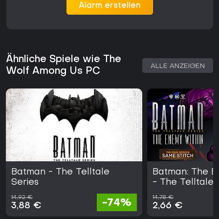
Alarm erstellen
Ähnliche Spiele wie The
ALLE ANZEIGEN
Wolf Among Us PC
Batman - The Telltale
Batman: The E
Series
- The Telltale 
14,92 €
14,78 €
-74%
3,88 €
2,66 €