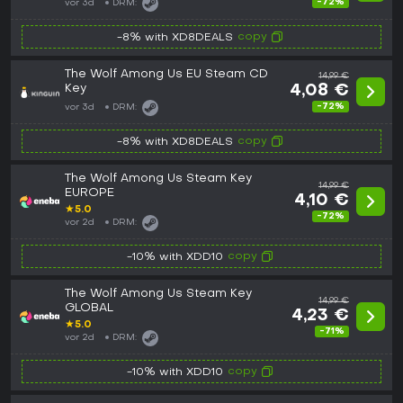
-72%
vor 3d
DRM:
copy
-8% with XD8DEALS
The Wolf Among Us EU Steam CD
14,99 €
Key
4,08 €
-72%
vor 3d
DRM:
copy
-8% with XD8DEALS
The Wolf Among Us Steam Key
14,99 €
EUROPE
4,10 €
★
5.0
-72%
vor 2d
DRM:
copy
-10% with XDD10
The Wolf Among Us Steam Key
14,99 €
GLOBAL
4,23 €
★
5.0
-71%
vor 2d
DRM:
copy
-10% with XDD10