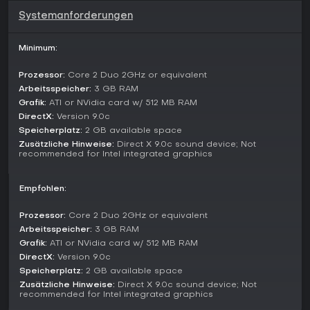
Der Fortschritt verläuft linear durch die Erzählung, ohne
Systemanforderungen
Extra-Modi wie Survival oder Arcade. Replayability entsteht
durch das Ausprobieren alternativer Entscheidungen, um
Minimum:
andere Storypfade zu entdecken - alles im Rahmen der
Hauptcampagne.
Prozessor:
Core 2 Duo 2GHz or equivalent
Story and Characters
Arbeitsspeicher:
3 GB RAM
Grafik:
ATI or NVidia card w/ 512 MB RAM
Basierend auf der Fables-Comicreihe versetzt das Spiel
DirectX:
Version 9.0c
Figuren wie Snow White und den Woodsman in eine
kriminelle, von Ungleichheit geprägte Großstadt. Bigby Wolf
Speicherplatz:
2 GB available space
ermittelt in einer Mordserie und deckt Korruption in der
Zusätzliche Hinweise:
Direct X 9.0c sound device; Not
recommended for Intel integrated graphics
Fabletown-Gesellschaft auf. Wichtige Fraktionen
kristallisieren sich aus dem Graben zwischen reichen Fables
und den Armen im Schatten heraus, was soziale
Empfohlen:
Kommentare einfließen lässt.
Die Story thematisiert Erlösung und Moral, mit folkloristischen
Prozessor:
Core 2 Duo 2GHz or equivalent
Charakteren in nuancierten, erwachsener Rollen. Als Prequel
Arbeitsspeicher:
3 GB RAM
zu den Comics eignet es sich perfekt für Einsteiger und baut
Grafik:
ATI or NVidia card w/ 512 MB RAM
Spannung durch persönliche Konflikte und moralische
DirectX:
Version 9.0c
Dilemmata auf.
Speicherplatz:
2 GB available space
Zusätzliche Hinweise:
Direct X 9.0c sound device; Not
Lohnt es sich?
recommended for Intel integrated graphics
Für Liebhaber narrativer Spiele mit starker Schreibkunst und