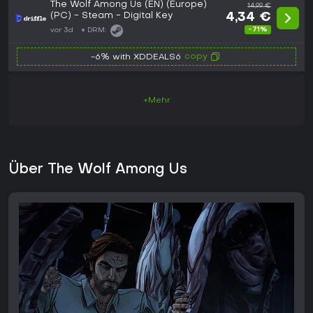
The Wolf Among Us (EN) (Europe)
14,99 €
(PC) - Steam - Digital Key
4,34 €
-71%
vor 3d
DRM:
copy
-6% with XDDEALS6
+Mehr
Über The Wolf Among Us