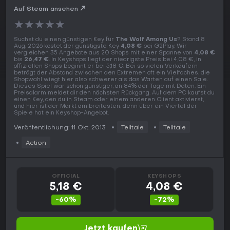
Auf Steam ansehen
★
★
★
★
★
Suchst du einen günstigen Key für
The Wolf Among Us
? Stand 8
Aug. 2026 kostet der günstigste Key
4,08 €
bei G2Play. Wir
vergleichen 35 Angebote aus 20 Shops mit einer Spanne von
4,08 €
bis
26,47 €
. In Keyshops liegt der niedrigste Preis bei 4,08 €, in
offiziellen Shops beginnt er bei 5,18 €. Bei so vielen Verkäufern
beträgt der Abstand zwischen den Extremen oft ein Vielfaches, die
Shopwahl wiegt hier also schwerer als das Warten auf einen Sale.
Dieses Spiel war schon günstiger, an 84% der Tage mit Daten. Ein
Preisalarm meldet dir den nächsten Rückgang. Auf dem PC kaufst du
einen Key, den du in Steam oder einem anderen Client aktivierst,
und hier ist der Markt am breitesten, denn über ein Viertel der
Spiele hat ein Keyshop-Angebot.
Veröffentlichung: 11 Okt. 2013
Telltale
Telltale
Action
OFFICIAL
KEYSHOPS
5,18 €
4,08 €
-60%
-72%
Jetzt kaufen