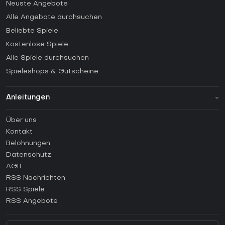
Neuste Angebote
Alle Angebote durchsuchen
Beliebte Spiele
Kostenlose Spiele
Alle Spiele durchsuchen
Spieleshops & Gutscheine
Anleitungen
FAQ
Über uns
Anleitungen
Kontakt
Wie aktiviert man einen Steam CD Key?
Belohnungen
Wie aktiviert man einen Epic Games CD Key?
Datenschutz
AGB
Wie aktiviert man einen GOG CD Key?
RSS Nachrichten
Wie aktiviert man einen Ubisoft Connect CD Key?
RSS Spiele
Wie aktiviert man einen EA App CD Key?
RSS Angebote
Wie aktiviert man einen Battle.net CD Key?