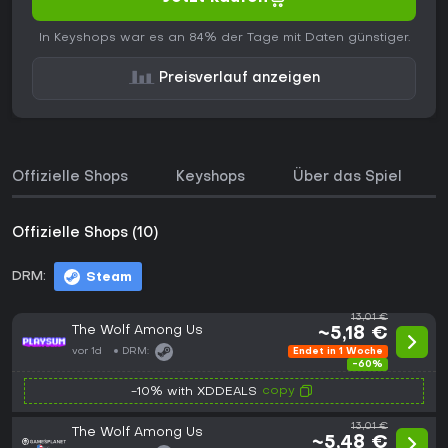
In Keyshops war es an 84% der Tage mit Daten günstiger.
Preisverlauf anzeigen
Offizielle Shops
Keyshops
Über das Spiel
Offizielle Shops (10)
DRM:
Steam
13,01 €
The Wolf Among Us
~5,18 €
vor 1d
DRM:
Endet in 1 Woche
-60%
copy
-10% with XDDEALS
13,01 €
The Wolf Among Us
~5,48 €