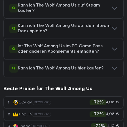
Kann ich The Wolf Among Us auf Steam
Q
kaufen?
Kann ich The Wolf Among Us auf dem Steam
Q
Deck spielen?
Ist The Wolf Among Us im PC Game Pass
Q
oder anderen Abonnements enthalten?
Q
Kann ich The Wolf Among Us hier kaufen?
Beste Preise für The Wolf Among Us
4,08 €
1
G2Play
-72%
KEYSHOP
4,08 €
2
Kinguin
-72%
KEYSHOP
4,10 €
3
Eneba
-72%
KEYSHOP