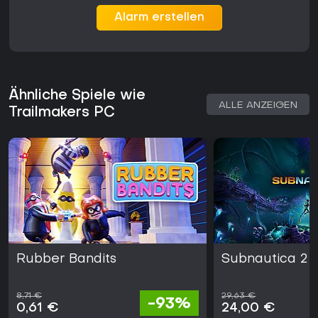
Alarm erstellen
Ähnliche Spiele wie
ALLE ANZEIGEN
Trailmakers PC
Rubber Bandits
Subnautica 2
8,71 €
29,63 €
-93%
0,61 €
24,00 €