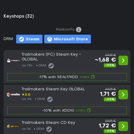
Keyshops (32)
Risikoinfo:
DRM:
Steam
Microsoft Store
Trailmakers (PC) Steam Key -
24,99 €
GLOBAL
~1,68 €
-93%
vor 13h
DRM:
copy
-17% with SEAL17XDD
Trailmakers Steam Key GLOBAL
24,99 €
1,71 €
★
5.0
vor 3d
DRM:
-93%
copy
-10% with XDD10
24,99 €
Trailmakers Steam CD Key
1,72 €
vor 1d
DRM:
-93%