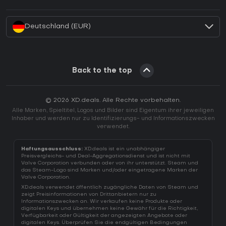
Wie aktiviert man einen Battle.net CD Key?
Deutschland (EUR)
Back to the top
© 2026 XD.deals. Alle Rechte vorbehalten.
Alle Marken, Spieltitel, Logos und Bilder sind Eigentum ihrer jeweiligen
Inhaber und werden nur zu Identifizierungs- und Informationszwecken
verwendet.
Haftungsausschluss:
XD.deals ist ein unabhängiger
Preisvergleichs- und Deal-Aggregationsdienst und ist nicht mit
Valve Corporation verbunden oder von ihr unterstützt. Steam und
das Steam-Logo sind Marken und/oder eingetragene Marken der
Valve Corporation.
XD.deals verwendet öffentlich zugängliche Daten von Steam und
zeigt Preisinformationen von Drittanbietern nur zu
Informationszwecken an. Wir verkaufen keine Produkte oder
digitalen Keys und übernehmen keine Gewähr für die Richtigkeit,
Verfügbarkeit oder Gültigkeit der angezeigten Angebote oder
digitalen Keys. Überprüfen Sie die endgültigen Bedingungen