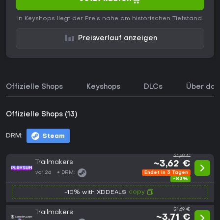
In Keyshops liegt der Preis nahe am historischen Tiefstand.
Preisverlauf anzeigen
Offizielle Shops
Keyshops
DLCs
Über das
Offizielle Shops (13)
DRM:
Steam
21,69 €
Trailmakers
~3,62 €
vor 2d
DRM:
Endet in 3 Tagen
-83%
copy
-10% with XDDEALS
21,69 €
Trailmakers
~3,71 €