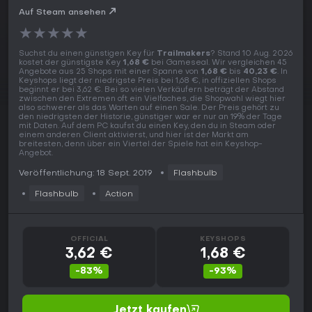
Auf Steam ansehen
★
★
★
★
★
Suchst du einen günstigen Key für
Trailmakers
? Stand 10 Aug. 2026
kostet der günstigste Key
1,68 €
bei Gameseal. Wir vergleichen 45
Angebote aus 25 Shops mit einer Spanne von
1,68 €
bis
40,23 €
. In
Keyshops liegt der niedrigste Preis bei 1,68 €, in offiziellen Shops
beginnt er bei 3,62 €. Bei so vielen Verkäufern beträgt der Abstand
zwischen den Extremen oft ein Vielfaches, die Shopwahl wiegt hier
also schwerer als das Warten auf einen Sale. Der Preis gehört zu
den niedrigsten der Historie, günstiger war er nur an 19% der Tage
mit Daten. Auf dem PC kaufst du einen Key, den du in Steam oder
einem anderen Client aktivierst, und hier ist der Markt am
breitesten, denn über ein Viertel der Spiele hat ein Keyshop-
Angebot.
Veröffentlichung: 18 Sept. 2019
Flashbulb
Flashbulb
Action
OFFICIAL
KEYSHOPS
3,62 €
1,68 €
-83%
-93%
Jetzt kaufen