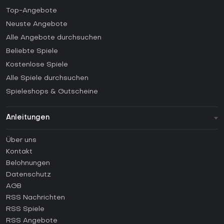
Top-Angebote
Neuste Angebote
Alle Angebote durchsuchen
Beliebte Spiele
Kostenlose Spiele
Alle Spiele durchsuchen
Spieleshops & Gutscheine
Anleitungen
FAQ
Über uns
Anleitungen
Kontakt
Wie aktiviert man einen Steam CD Key?
Belohnungen
Wie aktiviert man einen Epic Games CD Key?
Datenschutz
AGB
Wie aktiviert man einen GOG CD Key?
RSS Nachrichten
Wie aktiviert man einen Ubisoft Connect CD Key?
RSS Spiele
Wie aktiviert man einen EA App CD Key?
RSS Angebote