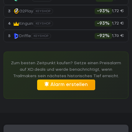
1,72 €
3
G2Play
-93%
KEYSHOP
1,72 €
4
Kinguin
-93%
KEYSHOP
1,76 €
5
Driffle
-92%
KEYSHOP
Zum besten Zeitpunkt kaufen? Setze einen Preisalarm
auf XD.deals und werde benachrichtigt, wenn
Trailmakers sein nächstes historisches Tief erreicht.
Alarm erstellen