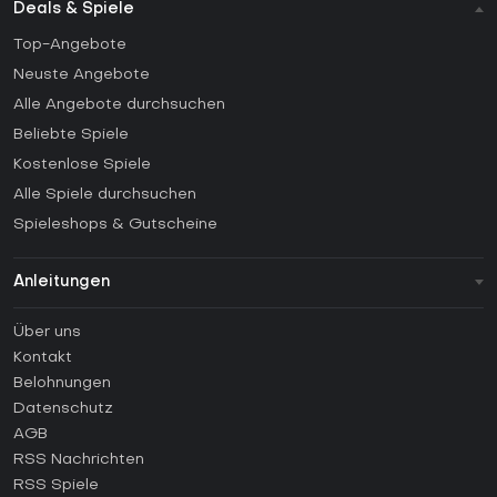
Deals & Spiele
Top-Angebote
Neuste Angebote
Alle Angebote durchsuchen
Beliebte Spiele
Kostenlose Spiele
Alle Spiele durchsuchen
Spieleshops & Gutscheine
Anleitungen
FAQ
Über uns
Anleitungen
Kontakt
Wie aktiviert man einen Steam CD Key?
Belohnungen
Wie aktiviert man einen Epic Games CD Key?
Datenschutz
AGB
Wie aktiviert man einen GOG CD Key?
RSS Nachrichten
Wie aktiviert man einen Ubisoft Connect CD Key?
RSS Spiele