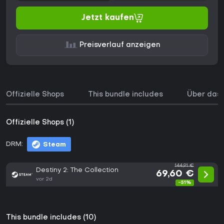
Jetzt kaufen
Preisverlauf anzeigen
Offizielle Shops
This bundle includes
Über das 
Offizielle Shops (1)
DRM:
Steam
144,91 €
Destiny 2: The Collection
69,60 €
vor 2d
-51%
This bundle includes (10)