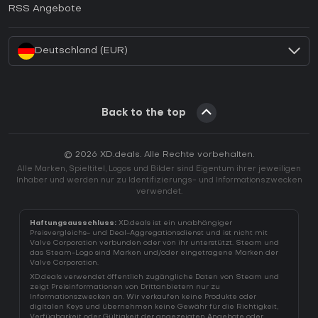
Wie aktiviert man einen EA App CD Key?
RSS Angebote
Wie aktiviert man einen Battle.net CD Key?
Deutschland (EUR)
Back to the top
© 2026 XD.deals. Alle Rechte vorbehalten.
Alle Marken, Spieltitel, Logos und Bilder sind Eigentum ihrer jeweiligen
Inhaber und werden nur zu Identifizierungs- und Informationszwecken
verwendet.
Haftungsausschluss:
XD.deals ist ein unabhängiger
Preisvergleichs- und Deal-Aggregationsdienst und ist nicht mit
Valve Corporation verbunden oder von ihr unterstützt. Steam und
das Steam-Logo sind Marken und/oder eingetragene Marken der
Valve Corporation.
XD.deals verwendet öffentlich zugängliche Daten von Steam und
zeigt Preisinformationen von Drittanbietern nur zu
Informationszwecken an. Wir verkaufen keine Produkte oder
digitalen Keys und übernehmen keine Gewähr für die Richtigkeit,
Verfügbarkeit oder Gültigkeit der angezeigten Angebote oder