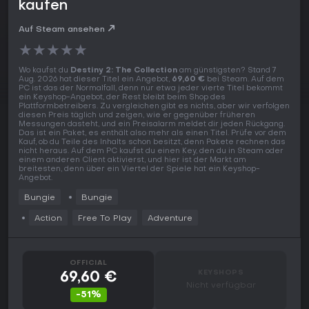
kaufen
Auf Steam ansehen
★
★
★
★
★
Wo kaufst du
Destiny 2: The Collection
am günstigsten? Stand 7
Aug. 2026 hat dieser Titel ein Angebot,
69,60 €
bei Steam. Auf dem
PC ist das der Normalfall, denn nur etwa jeder vierte Titel bekommt
ein Keyshop-Angebot, der Rest bleibt beim Shop des
Plattformbetreibers. Zu vergleichen gibt es nichts, aber wir verfolgen
diesen Preis täglich und zeigen, wie er gegenüber früheren
Messungen dasteht, und ein Preisalarm meldet dir jeden Rückgang.
Das ist ein Paket, es enthält also mehr als einen Titel. Prüfe vor dem
Kauf, ob du Teile des Inhalts schon besitzt, denn Pakete rechnen das
nicht heraus. Auf dem PC kaufst du einen Key, den du in Steam oder
einem anderen Client aktivierst, und hier ist der Markt am
breitesten, denn über ein Viertel der Spiele hat ein Keyshop-
Angebot.
Bungie
Bungie
Action
Free To Play
Adventure
OFFICIAL
KEYSHOPS
69,60 €
Nicht verfügbar
-51%