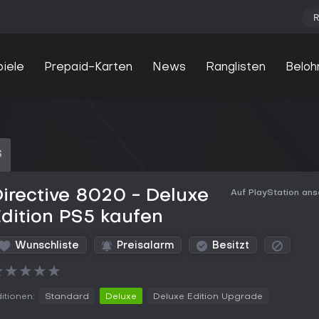
R
piele
Prepaid-Karten
News
Ranglisten
Beloh
S
irective 8020 - Deluxe
Auf PlayStation an
dition PS5 kaufen
Wunschliste
Preisalarm
Besitzt
★
★
★
★
★
itionen:
Standard
Deluxe
Deluxe Edition Upgrade