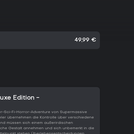
49,99 €
uxe Edition -
yer-Sci-Fi-Horror-Adventure von Supermassive
ieler übernehmen die Kontrolle über verschiedene
und müssen sich einem außerirdischen
iche Gestalt annehmen und sich unbemerkt in die
ttelpunkt stehen Überlebensentscheidungen,