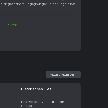
nd angespannte Begegnungen in der Enge eines
des beschädigten Schiffs, ergänzt durch
+Mehr
hungen und den weiteren Verlauf beeinflussen.
n-Perspektive ist bewusst bedächtig gehalten,
queren, gesperrte Bereiche betreten und mit
n. In den Schleichpassagen gilt es, mithilfe von
gsgeräuschen unentdeckt zu bleiben und den
swerkzeug bietet bei Entdeckung eine
 Erfolg von Positionierung und Aufmerksamkeit
tischen Momenten zum Einsatz, lassen sich
gkeitsstufen in Häufigkeit und Timing
 können Charaktere Nachrichten austauschen,
ALLE ANZEIGEN
 und spätere Ereignisse beeinflussen. Das Destiny-
eidungen und erzeugt überlappende Verläufe, die
al der Figuren entscheiden, ohne eine lineare
Historisches Tief
Preisverlauf von offiziellen
Shops
sich die Geschichte entfaltet. Im Explorer-