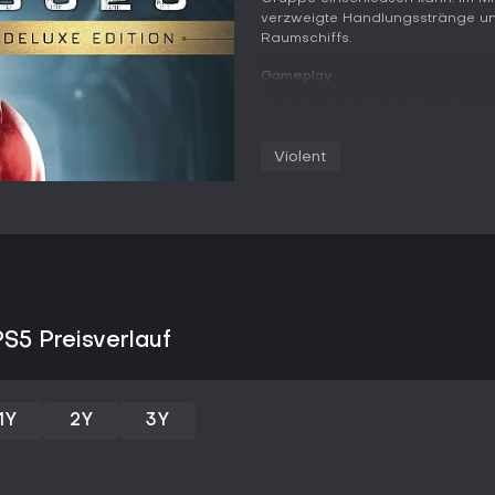
verzweigte Handlungsstränge u
Raumschiffs.
Gameplay
Im Zentrum steht die Erkundung 
Dialogentscheidungen, die Bezie
Die Bewegung in der Third-Perso
Violent
während Spieler Korridore durch
begrenzten Ressourcen haushalte
Schatten, Deckung und Umgebun
Alien zu umgehen. Ein Betäubung
Verteidigungsmöglichkeit, deren
abhängt.
Quick-Time-Events kommen in kri
jedoch über anpassbare Schwieri
PS5 Preisverlauf
verändern. Zwischen den Szenen
die zusätzlichen Kontext liefern
System verfolgt zentrale Entsch
über das Überleben oder Schicks
1Y
2Y
3Y
Abfolge vorzugeben.
Spielmodi
Zwei Spielweisen bestimmen, wie 