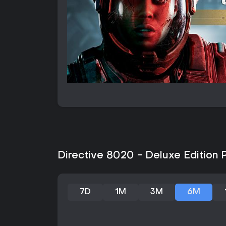
Directive 8020 - Deluxe Edition 
7D
1M
3M
6M