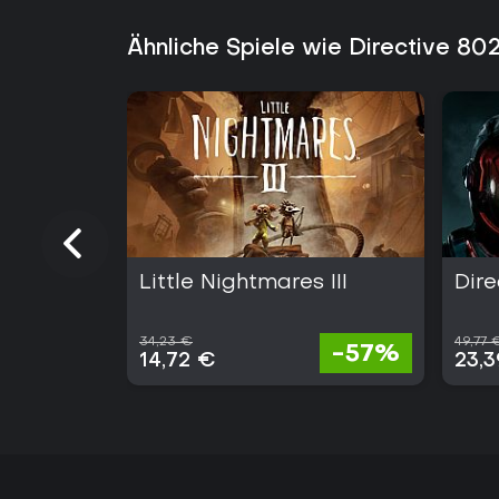
Ähnliche Spiele wie Directive 80
Little Nightmares III
Dir
34,23 €
49,77 
-57%
14,72 €
23,