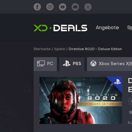
Angebote
S
Startseite
Spiele
Directive 8020 - Deluxe Edition
PC
PS5
Xbox Series X|
D
E
Ed