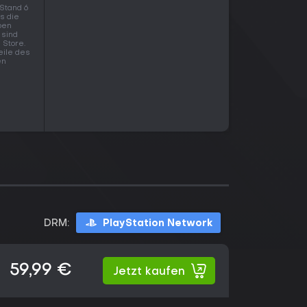
Stand 6
as die
ben
 sind
 Store.
eile des
en
DRM:
PlayStation Network
59,99 €
Jetzt kaufen