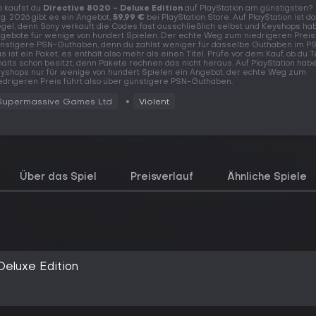
 kaufst du
Directive 8020 - Deluxe Edition
auf PlayStation am günstigsten? 
g. 2026 gibt es ein Angebot,
59,99 €
bei PlayStation Store. Auf PlayStation ist d
gel, denn Sony verkauft die Codes fast ausschließlich selbst und Keyshops ha
gebote für wenige von hundert Spielen. Der echte Weg zum niedrigeren Preis
nstigere PSN-Guthaben, denn du zahlst weniger für dasselbe Guthaben im PS
s ist ein Paket, es enthält also mehr als einen Titel. Prüfe vor dem Kauf, ob du T
halts schon besitzt, denn Pakete rechnen das nicht heraus. Auf PlayStation hab
yshops nur für wenige von hundert Spielen ein Angebot, der echte Weg zum
edrigeren Preis führt also über günstigere PSN-Guthaben.
Supermassive Games Ltd
Violent
Über das Spiel
Preisverlauf
Ähnliche Spiele
 Deluxe Edition