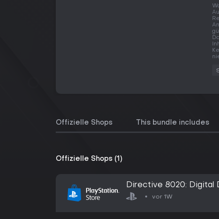
Wo
Au
Re
An
gü
Da
In
Ke
ni
Offizielle Shops
This bundle includes
Offizielle Shops (1)
Directive 8020: Digital
vor 1W