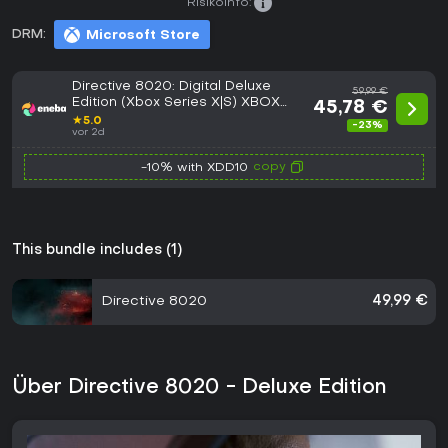
Risikoinfo:
DRM:
Microsoft Store
Directive 8020: Digital Deluxe
59,99 €
Edition (Xbox Series X|S) XBOX
45,78 €
LIVE Key EUROPE
★
5.0
-23%
vor 2d
copy
-10% with XDD10
This bundle includes (1)
Directive 8020
49,99 €
Über Directive 8020 - Deluxe Edition