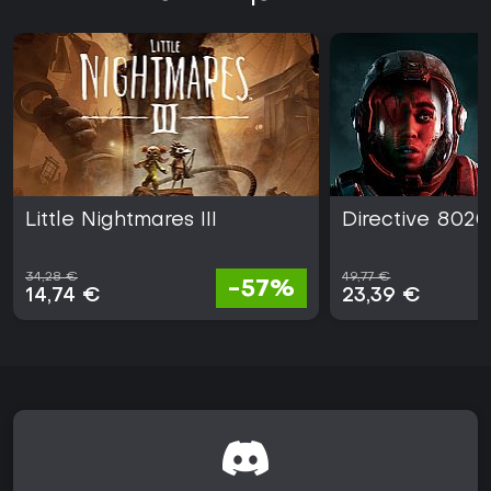
12. Mai 2026 für Xbox Series X|S und weitere Plattformen,
begleitet von laufenden Updates auf Basis des
Spielerfeedbacks.
Wer Sci-Fi-Horror mit narrativem Gewicht und aktiven
Gameplay-Elementen sucht, findet hier eine passende
Umsetzung. Die Verfügbarkeit auf Xbox Series X|S erleichtert
den Einstieg für Konsolenspieler des Genres.
Little Nightmares III
Directive 8020
34,28 €
49,77 €
-57%
14,74 €
23,39 €