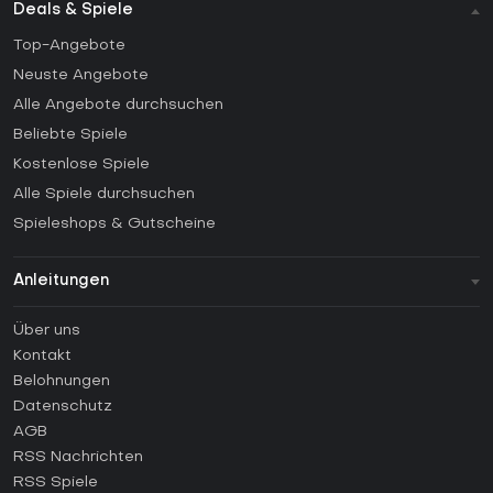
Deals & Spiele
Top-Angebote
Neuste Angebote
Alle Angebote durchsuchen
Beliebte Spiele
Kostenlose Spiele
Alle Spiele durchsuchen
Spieleshops & Gutscheine
Anleitungen
FAQ
Über uns
Anleitungen
Kontakt
Wie aktiviert man einen Steam CD Key?
Belohnungen
Wie aktiviert man einen Epic Games CD Key?
Datenschutz
AGB
Wie aktiviert man einen GOG CD Key?
RSS Nachrichten
Wie aktiviert man einen Ubisoft Connect CD Key?
RSS Spiele