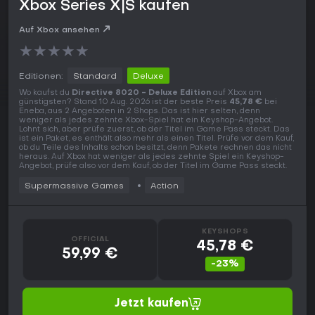
Xbox Series X|S kaufen
Auf Xbox ansehen
★
★
★
★
★
Editionen:
Standard
Deluxe
Wo kaufst du
Directive 8020 - Deluxe Edition
auf Xbox am
günstigsten? Stand 10 Aug. 2026 ist der beste Preis
45,78 €
bei
Eneba, aus 2 Angeboten in 2 Shops. Das ist hier selten, denn
weniger als jedes zehnte Xbox-Spiel hat ein Keyshop-Angebot.
Lohnt sich, aber prüfe zuerst, ob der Titel im Game Pass steckt. Das
ist ein Paket, es enthält also mehr als einen Titel. Prüfe vor dem Kauf,
ob du Teile des Inhalts schon besitzt, denn Pakete rechnen das nicht
heraus. Auf Xbox hat weniger als jedes zehnte Spiel ein Keyshop-
Angebot, prüfe also vor dem Kauf, ob der Titel im Game Pass steckt.
Supermassive Games
Action
KEYSHOPS
OFFICIAL
45,78 €
59,99 €
-23%
Jetzt kaufen