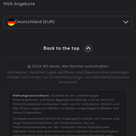
Wie aktiviert man einen EA App CD Key?
RSS Angebote
Wie aktiviert man einen Battle.net CD Key?
Deutschland (EUR)
Back to the top
© 2026 XD.deals. Alle Rechte vorbehalten.
Alle Marken, Spieltitel, Logos und Bilder sind Eigentum ihrer jeweiligen
Inhaber und werden nur zu Identifizierungs- und Informationszwecken
verwendet.
Haftungsausschluss:
XD.deals ist ein unabhängiger
Preisvergleichs- und Deal-Aggregationsdienst und ist nicht mit
Valve Corporation verbunden oder von ihr unterstützt. Steam und
das Steam-Logo sind Marken und/oder eingetragene Marken der
Valve Corporation.
XD.deals verwendet öffentlich zugängliche Daten von Steam und
zeigt Preisinformationen von Drittanbietern nur zu
Informationszwecken an. Wir verkaufen keine Produkte oder
digitalen Keys und übernehmen keine Gewähr für die Richtigkeit,
Verfügbarkeit oder Gültigkeit der angezeigten Angebote oder