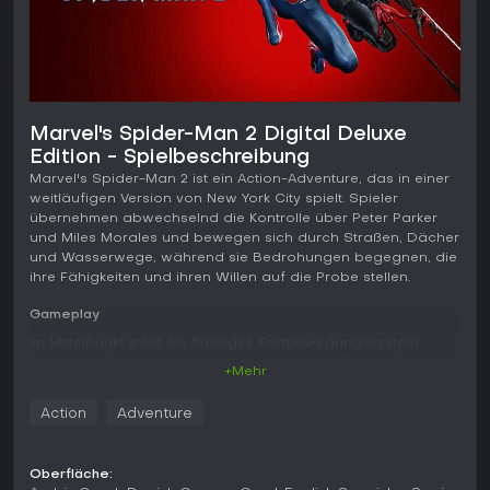
Marvel's Spider-Man 2 Digital Deluxe
Edition - Spielbeschreibung
Marvel's Spider-Man 2 ist ein Action-Adventure, das in einer
weitläufigen Version von New York City spielt. Spieler
übernehmen abwechselnd die Kontrolle über Peter Parker
und Miles Morales und bewegen sich durch Straßen, Dächer
und Wasserwege, während sie Bedrohungen begegnen, die
ihre Fähigkeiten und ihren Willen auf die Probe stellen.
Gameplay
Im Mittelpunkt steht ein flüssiges Fortbewegungssystem
durch die Stadt und direkte Kämpfe gegen Gegner. Die
+Mehr
Fortbewegung basiert auf einem reaktionsschnellen,
momentumgetriebenen Schwingmechanismus, mit dem sich
Action
Adventure
Schwünge kombinieren, Geschwindigkeit aufbauen und die
Flugrichtung in der Luft anpassen lassen. Neue Hilfsmittel
erweitern die Möglichkeiten, große Distanzen schnell
Oberfläche:
zurückzulegen und präzise erhöhte oder entfernte Ziele zu