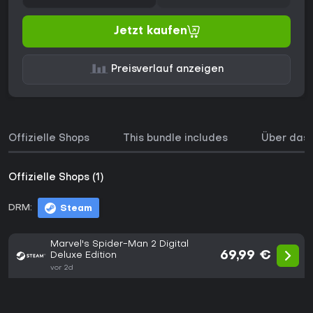
Jetzt kaufen
Preisverlauf anzeigen
Offizielle Shops
This bundle includes
Über das 
Offizielle Shops (1)
DRM:
Steam
Marvel's Spider-Man 2 Digital
69,99 €
Deluxe Edition
vor 2d