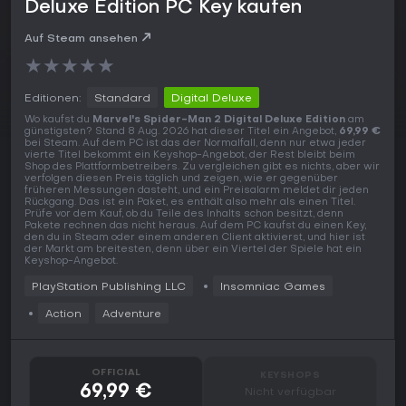
Deluxe Edition PC Key kaufen
Auf Steam ansehen
★
★
★
★
★
Editionen:
Standard
Digital Deluxe
Wo kaufst du
Marvel's Spider-Man 2 Digital Deluxe Edition
am
günstigsten? Stand 8 Aug. 2026 hat dieser Titel ein Angebot,
69,99 €
bei Steam. Auf dem PC ist das der Normalfall, denn nur etwa jeder
vierte Titel bekommt ein Keyshop-Angebot, der Rest bleibt beim
Shop des Plattformbetreibers. Zu vergleichen gibt es nichts, aber wir
verfolgen diesen Preis täglich und zeigen, wie er gegenüber
früheren Messungen dasteht, und ein Preisalarm meldet dir jeden
Rückgang. Das ist ein Paket, es enthält also mehr als einen Titel.
Prüfe vor dem Kauf, ob du Teile des Inhalts schon besitzt, denn
Pakete rechnen das nicht heraus. Auf dem PC kaufst du einen Key,
den du in Steam oder einem anderen Client aktivierst, und hier ist
der Markt am breitesten, denn über ein Viertel der Spiele hat ein
Keyshop-Angebot.
PlayStation Publishing LLC
Insomniac Games
Action
Adventure
OFFICIAL
KEYSHOPS
69,99 €
Nicht verfügbar