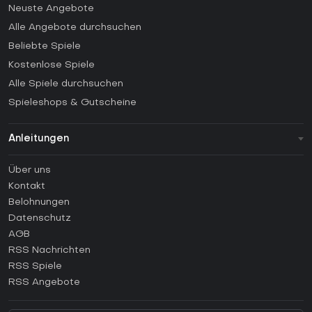
Neuste Angebote
Alle Angebote durchsuchen
Beliebte Spiele
Kostenlose Spiele
Alle Spiele durchsuchen
Spieleshops & Gutscheine
Anleitungen
FAQ
Über uns
Anleitungen
Kontakt
Wie aktiviert man einen Steam CD Key?
Belohnungen
Wie aktiviert man einen Epic Games CD Key?
Datenschutz
AGB
Wie aktiviert man einen GOG CD Key?
RSS Nachrichten
Wie aktiviert man einen Ubisoft Connect CD Key?
RSS Spiele
Wie aktiviert man einen EA App CD Key?
RSS Angebote
Wie aktiviert man einen Battle.net CD Key?