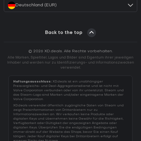
Deutschland (EUR)
Back to the top
© 2026 XD.deals. Alle Rechte vorbehalten.
Alle Marken, Spieltitel, Logos und Bilder sind Eigentum ihrer jeweiligen
Inhaber und werden nur zu Identifizierungs- und Informationszwecken
verwendet.
Haftungsausschluss:
XD.deals ist ein unabhängiger
Preisvergleichs- und Deal-Aggregationsdienst und ist nicht mit
Valve Corporation verbunden oder von ihr unterstützt. Steam und
das Steam-Logo sind Marken und/oder eingetragene Marken der
Valve Corporation.
XD.deals verwendet öffentlich zugängliche Daten von Steam und
zeigt Preisinformationen von Drittanbietern nur zu
Informationszwecken an. Wir verkaufen keine Produkte oder
digitalen Keys und übernehmen keine Gewähr für die Richtigkeit,
Verfügbarkeit oder Gültigkeit der angezeigten Angebote oder
digitalen Keys. Überprüfen Sie die endgültigen Bedingungen
immer direkt auf der Website des Shops, bevor Sie einen Kauf
tätigen. Jeder Kauf digitaler Keys bei Drittanbietern erfolgt auf
eigenes Risiko des Nutzers.