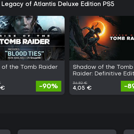
 Legacy of Atlantis Deluxe Edition PS5
e of the Tomb Raider
Shadow of the Tomb
Raider: Definitive Edi
€
36,82 €
-90%
-8
 €
4,05 €