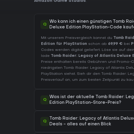
Amazon Game Studios
.
Wo kann ich einen günstigen Tomb Raid
Q
Deluxe Edition PlayStation-Code kauf
Mit unserem Preisvergleich kannst du
Tomb Raid
Edition für PlayStation
schon ab
69,99 €
bei
P
Codes werden digital geliefert. Löse sie auf de
lade
Tomb Raider: Legacy of Atlantis Deluxe E
Preise enthalten bereits Gebühren und Promo-
niedrigsten Tomb Raider: Legacy of Atlantis Delu
PlayStation
siehst. Sieh dir den
Tomb Raider: Leg
Preisverlauf
an, um zum besten Zeitpunkt zu kau
Was ist der aktuelle Tomb Raider: Leg
Q
Edition PlayStation-Store-Preis?
Tomb Raider: Legacy of Atlantis Delux
Q
Deals - alles auf einen Blick