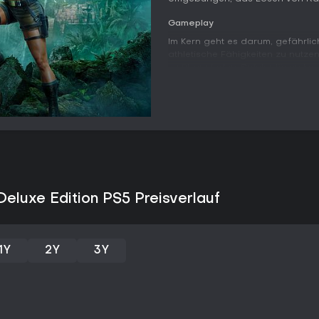
Gameplay
Im Kern geht es darum, gefährl
athletische Fähigkeiten zu nutze
zu überwinden. Spieler lösen k
genaue Beobachtung und gutes T
Begegnung mit tödlichen Raubti
ein gutes Ressourcenmanagement.
detaillierte antike Bauwerke so
Perus, Ruinen in Griechenland, 
umgebene Mittelmeerinsel.
Der Fortschritt ergibt sich aus
sorgfältige Erkundung statt line
entscheidend, um Fallen und ver
Deluxe Edition PS5 Preisverlauf
verbindet klassische Adventure
für aktuelle Hardware, darunter
adaptive Trigger auf der PS5.
1Y
2Y
3Y
Spielmodi
Das Spiel bietet ausschließlich 
Elemente oder weitere Modi sind
Erfahrung ist eine durchgehende
man die Schauplätze in eigenem