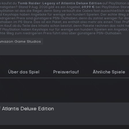
 kaufst du
Tomb Raider: Legacy of Atlantis Deluxe Edition
auf PlayStation
nstigsten? Stand 9 Aug. 2026 gibt es ein Angebot,
69,99 €
bei PlayStation Store
ayStation ist das die Regel, denn Sony verkauft die Codes fast ausschließlich s
d Keyshops haben Angebote für wenige von hundert Spielen. Der echte Weg 
edrigeren Preis sind günstigere PSN-Guthaben, denn du zahlst weniger für d
thaben im PS Store. Das ist ein Paket, es enthält also mehr als einen Titel. Prü
m Kauf, ob du Teile des Inhalts schon besitzt, denn Pakete rechnen das nicht h
f PlayStation haben Keyshops nur für wenige von hundert Spielen ein Angebot,
hte Weg zum niedrigeren Preis führt also über günstigere PSN-Guthaben.
Amazon Game Studios
Über das Spiel
Preisverlauf
Ähnliche Spiele
Atlantis Deluxe Edition