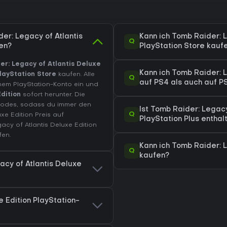
er: Legacy of Atlantis
Kann ich Tomb Raider: L
Q
en?
PlayStation Store kauf
er: Legacy of Atlantis Deluxe
Kann ich Tomb Raider: L
layStation Store
kaufen. Alle
Q
auf PS4 als auch auf P
inem PlayStation-Konto ein und
dition
sofort herunter. Die
Codes, sodass du immer den
Ist Tomb Raider: Legacy 
Q
xe Edition Preis auf
PlayStation Plus enthal
acy of Atlantis Deluxe Edition
fen.
Kann ich Tomb Raider: L
Q
kaufen?
acy of Atlantis Deluxe
e Edition PlayStation-