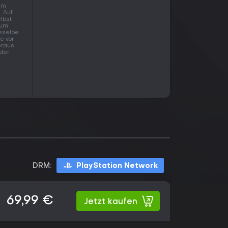
 am
. Auf
elbst
zum
asselbe
fe vor
eraus.
 der
DRM:
PlayStation Network
69,99 €
Jetzt kaufen