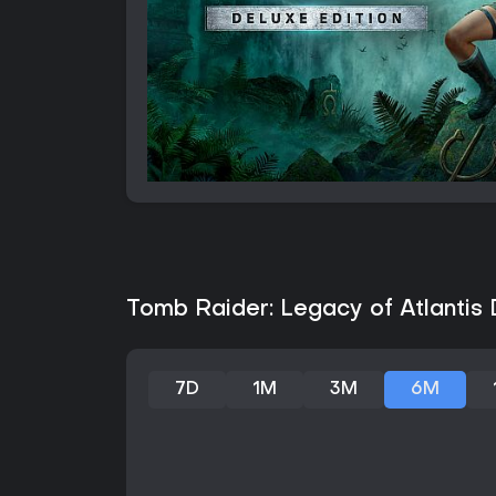
Tomb Raider: Legacy of Atlantis 
7D
1M
3M
6M