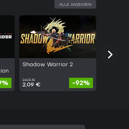
ALLE ANZEIGEN
Shadow Warrior 2
Tomb Rai
tion
Remaste
26,13 €
19,50 €
9%
-92%
2,09 €
0,39 €