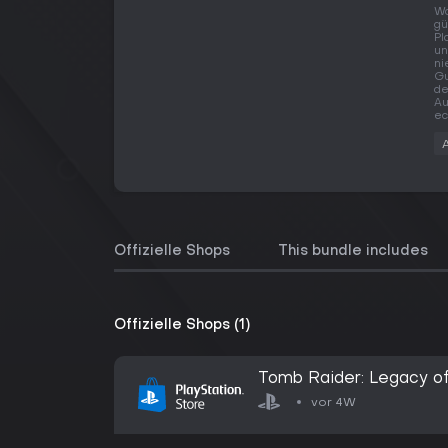
Wo
gü
Pl
un
ni
Gu
de
Au
ec
Offizielle Shops
This bundle includes
Offizielle Shops (1)
Tomb Raider: Legacy of 
vor 4W