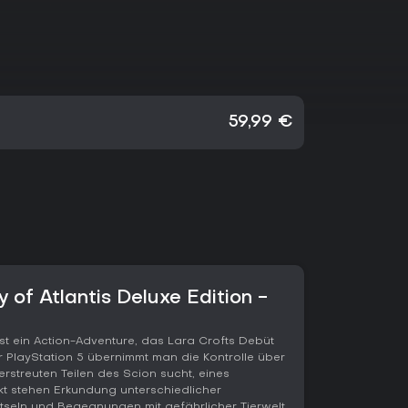
59,99 €
of Atlantis Deluxe Edition -
ist ein Action-Adventure, das Lara Crofts Debüt
er PlayStation 5 übernimmt man die Kontrolle über
erstreuten Teilen des Scion sucht, eines
nkt stehen Erkundung unterschiedlicher
eln und Begegnungen mit gefährlicher Tierwelt.