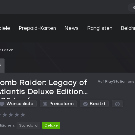
R
piele
Prepaid-Karten
News
Ranglisten
Beloh
 Edition
S
omb Raider: Legacy of
Auf PlayStation an
tlantis Deluxe Edition
PS5 kaufen
Wunschliste
Preisalarm
Besitzt
★
★
★
★
★
itionen:
Standard
Deluxe