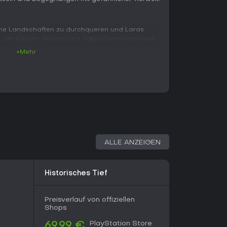
iche Landschaften zu durchqueren und Laras
n, um Klippen, Ruinen und natürliche Hindernisse
omplexe Mechanismen und Umgebungsrätsel, die
+Mehr
iming erfordern. Kämpfe entstehen bei der
eren und verlangen schnelle Reaktionen sowie
 Die Grafik läuft auf Unreal Engine 5 und zeigt
wie abgelegene Schauplätze wie die Dschungel
die Wüsten Ägyptens und eine von Mythen
 dem Sammeln von Artefaktfragmenten durch
arer Wege. Laras Kombinationsgabe ist
steckte Zugänge zu meistern. Das Design
ALLE ANZEIGEN
-Elemente mit modernen Steuerungsmöglichkeiten
 DualSense-Funktionen wie Vibration und
Historisches Tief
eine Einzelspieler-Kampagne. Multiplayer-
Preisverlauf von offiziellen
 derzeit nicht vorgesehen. Die gesamte
Shops
, handlungsgetriebene Abenteuerreise, bei der
PlayStation Store
 Tempo erkundet, Geheimnisse aufdeckt und
69,99 €