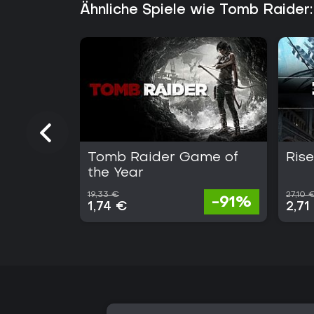
Ähnliche Spiele wie Tomb Raider:
Tomb Raider Game of
Ris
the Year
19,33 €
27,10 
-91%
1,74 €
2,71