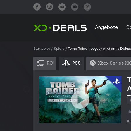
Angebote
S
Startseite
Spiele
Tomb Raider: Legacy of Atlantis Deluxe
PC
PS5
Xbox Series X|
T
A
Ed